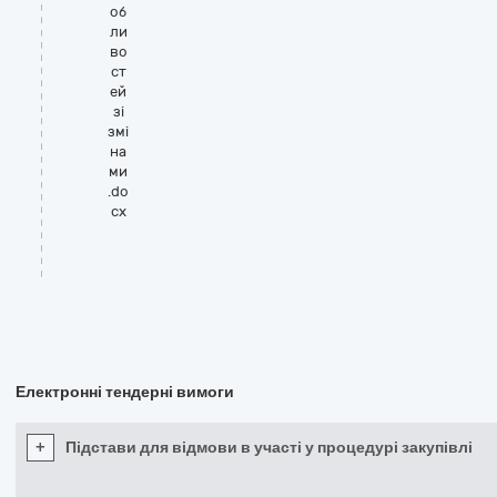
об
ли
во
ст
ей
зі
змі
на
ми
.do
cx
Електронні тендерні вимоги
+
Підстави для відмови в участі у процедурі закупівлі