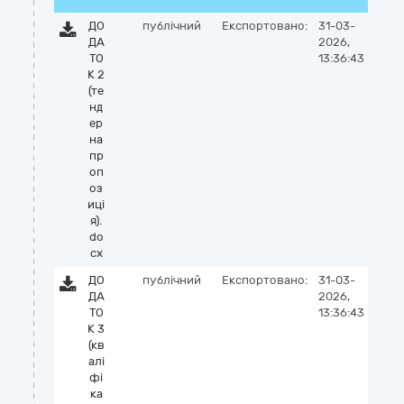
ДО
публічний
Експортовано:
31-03-
ДА
2026,
ТО
13:36:43
К 2
(те
нд
ер
на
пр
оп
оз
иці
я).
do
cx
ДО
публічний
Експортовано:
31-03-
ДА
2026,
ТО
13:36:43
К 3
(кв
алі
фі
ка