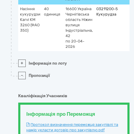
Насіння
40
16600
Україна
03211200-5
кукурудзи
одиниця
Чернігівська
Кукурудза
Karvi КМ
область
Ніжин
3260 (ФАО
вулиця
350)
Індустріальна,
42
по 20-04-
2026
+
Інформація по лоту
-
Пропозиції
Кваліфікація Учасників
Інформація про Переможця
Протокол визначення переможця закупівлі та
намір укласти договір про закупівлю.pdf