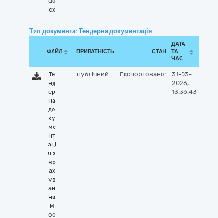
do
cx
Тип документа: Тендерна документація
ДАТА
ФАЙЛ
ПРИВАТНІСТЬ
СТАН
ТА
ЧАС
Те
публічний
Експортовано:
31-03-
нд
2026,
ер
13:36:43
на
до
ку
ме
нт
аці
я з
вр
ах
ув
ан
ня
м
ос