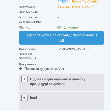
РІТЕЙЛ"
Досьє YouControl
Остаточна
1 192 445,81
UAH,
з ПДВ
пропозиція:
Інформація про
-
субпідрядника:
Підпис:
підписано
Переглянути Електронну пропозицію в
pdf
Дата та час
06-04-2026, 16:01:50
подання
пропозиції:
Документи:
Показати документи (70)
+
Підстави для відмови в участі у
процедурі закупівлі
+
Інші