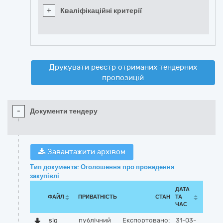
+
Кваліфікаційні критерії
Друкувати реєстр отриманих тендерних
пропозицій
-
Документи тендеру
Завантажити архівом
Тип документа: Оголошення про проведення
закупівлі
ДАТА
ФАЙЛ
ПРИВАТНІСТЬ
СТАН
ТА
ЧАС
sig
публічний
Експортовано:
31-03-