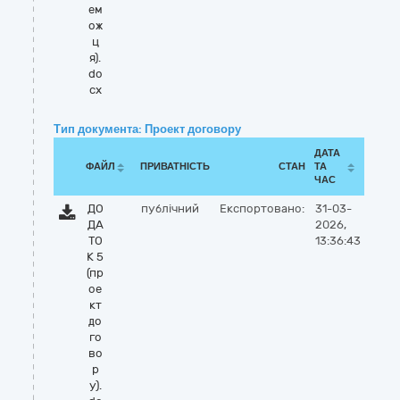
ем
ож
ц
я).
do
cx
Тип документа: Проект договору
ДАТА
ФАЙЛ
ПРИВАТНІСТЬ
СТАН
ТА
ЧАС
ДО
публічний
Експортовано:
31-03-
ДА
2026,
ТО
13:36:43
К 5
(пр
ое
кт
до
го
во
р
у).