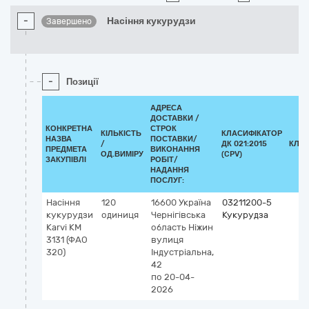
-
Насіння кукурудзи
Завершено
-
Позиції
АДРЕСА
ДОСТАВКИ /
КОНКРЕТНА
СТРОК
КІЛЬКІСТЬ
КЛАСИФІКАТОР
НАЗВА
ПОСТАВКИ/
/
ДК 021:2015
КЛА
ПРЕДМЕТА
ВИКОНАННЯ
ОД.ВИМІРУ
(CPV)
ЗАКУПІВЛІ
РОБІТ/
НАДАННЯ
ПОСЛУГ:
Насіння
120
16600
Україна
03211200-5
кукурудзи
одиниця
Чернігівська
Кукурудза
Karvi КМ
область
Ніжин
3131 (ФАО
вулиця
320)
Індустріальна,
42
по 20-04-
2026