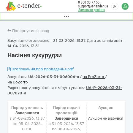
0 800 30 77 55
support@e-tender.ua
UK
Замовити дзвінок
Повернутись назад
Закупівлю оголошено - 31-03-2026, 13:37. Дата останніх змін -
14-04-2026, 13:51
Насіння кукурудзи
Оголошення про проведення.pdf
Закупівля:
UA-2026-03-31-006006-a
/
на ProZorro
/
на DoZorro
Рядок плану закупівлі та обґрунтування:
UA-P-2026-03-31-
007070-a
Період уточнень
Період подачі
Аукціон
Завершився
пропозицій
з 31-03-2026, 13:37
Завершився
Аукціон не відбувся
по 05-04-2026,
з 31-03-2026, 13:37
00:00
по 08-04-2026,