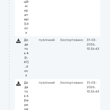
цій
ні
кр
ит
ері
ї).d
oc
x
До
публічний
Експортовано:
31-03-
да
2026,
то
13:36:43
к 4
(п.
47)
..d
oc
x
До
публічний
Експортовано:
31-03-
да
2026,
то
13:36:43
к 6
(пе
ре
лік