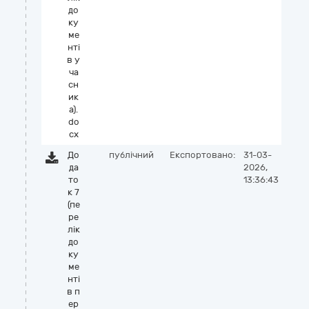
до
ку
ме
нті
в у
ча
сн
ик
а).
do
cx
До
публічний
Експортовано:
31-03-
да
2026,
то
13:36:43
к 7
(пе
ре
лік
до
ку
ме
нті
в п
ер