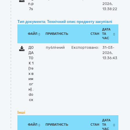
n.p
2026,
7s
13:38:22
Тип документа: Технічний опис предмету закупівлі
ДАТА
ФАЙЛ
ПРИВАТНІСТЬ
СТАН
ТА
ЧАС
ДО
публічний
Експортовано:
31-03-
ДА
2026,
ТО
13:36:43
К 1
(те
х в
им
ог
и) .
do
cx
Інші
ДАТА
ФАЙЛ
ПРИВАТНІСТЬ
СТАН
ТА
ЧАС