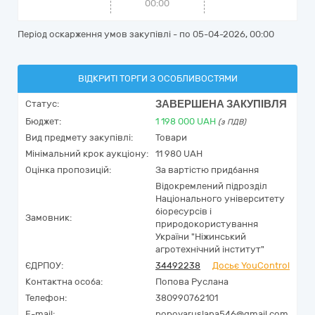
00:00
Період оскарження умов закупівлі - по
05-04-2026, 00:00
ВІДКРИТІ ТОРГИ З ОСОБЛИВОСТЯМИ
ЗАВЕРШЕНА ЗАКУПІВЛЯ
Статус:
Бюджет:
1 198 000
UAH
(з ПДВ)
Вид предмету закупівлі:
Товари
Мінімальний крок аукціону:
11 980 UAH
Оцінка пропозицій:
За вартістю придбання
Відокремлений підрозділ
Національного університету
біоресурсів і
Замовник:
природокористування
України "Ніжинський
агротехнічний інститут"
ЄДРПОУ:
34492238
Досьє YouControl
Контактна особа:
Попова Руслана
Телефон:
380990762101
E-mail:
popovaruslana546@gmail.com