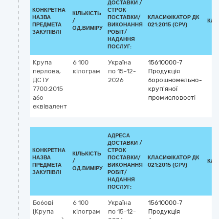
ДОСТАВКИ /
КОНКРЕТНА
СТРОК
КІЛЬКІСТЬ
НАЗВА
ПОСТАВКИ/
КЛАСИФІКАТОР ДК
/
КЛА
ПРЕДМЕТА
ВИКОНАННЯ
021:2015 (CPV)
ОД.ВИМІРУ
ЗАКУПІВЛІ
РОБІТ/
НАДАННЯ
ПОСЛУГ:
Крупа
6 100
Україна
15610000-7
перлова,
кілограм
по 15-12-
Продукція
ДСТУ
2026
борошномельно-
7700:2015
круп'яної
або
промисловості
еквівалент
АДРЕСА
ДОСТАВКИ /
КОНКРЕТНА
СТРОК
КІЛЬКІСТЬ
НАЗВА
ПОСТАВКИ/
КЛАСИФІКАТОР ДК
/
КЛА
ПРЕДМЕТА
ВИКОНАННЯ
021:2015 (CPV)
ОД.ВИМІРУ
ЗАКУПІВЛІ
РОБІТ/
НАДАННЯ
ПОСЛУГ:
Бобові
6 100
Україна
15610000-7
(Крупа
кілограм
по 15-12-
Продукція