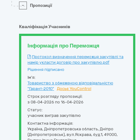
-
Пропозиції
Кваліфікація Учасників
Інформація про Переможця
Протокол визначення переможця закупівлі та
намір укласти договір про закупівлю.pdf
Рішення підписано
Ім'я:
Товариство з обмеженою відповідальністю
"Гарант-2010"
Досьє YouControl
Строк розгляду пропозиції:
з 08-04-2026 по 16-04-2026
Статус:
учасник виграв закупівлю
Контактна інформація:
Україна
,
Дніпропетровська область
,
Дніпро
(Дніпропетровськ),
вул.Яскрава, буд.1
,
49000
,