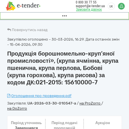
0 800 30 77 55
support@e-tender.ua
UK
Замовити дзвінок
Повернутись назад
Закупівлю оголошено - 30-03-2026, 16:29. Дата останніх змін
- 15-04-2026, 09:30
Продукція борошномельно-круп’яної
промисловості», (крупа ячмінна, крупа
пшенична, крупа перлова, Бобові
(крупа горохова), крупа рисова) за
кодом ДК:021-2015: 15610000-7
Оголошення про проведення.pdf
Закупівля:
UA-2026-03-30-010547-a
/
на ProZorro
/
на DoZorro
Період уточнень
Період подачі
Аукціон
Завершився
пропозицій