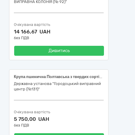
ВИПРАВНА КОЛОНІЯ (№ 92)"
Очікувана вартість
14 166,67 UAH
без ПДВ
Дивитись
Крупа пшенична Полтавська з твердих сортів пшениці, помел №2 (середній), ДСТУ 7699
Державна установа "Городоцький виправний
центр (№131)"
Очікувана вартість
5 750,00 UAH
без ПДВ