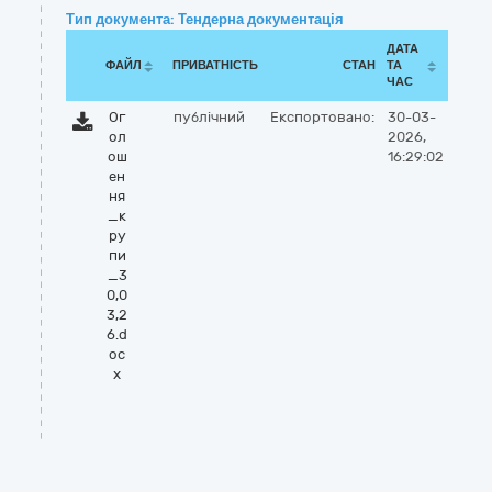
Тип документа: Тендерна документація
ДАТА
ФАЙЛ
ПРИВАТНІСТЬ
СТАН
ТА
ЧАС
Ог
публічний
Експортовано:
30-03-
ол
2026,
ош
16:29:02
ен
ня
_к
ру
пи
_3
0,0
3,2
6.d
oc
x