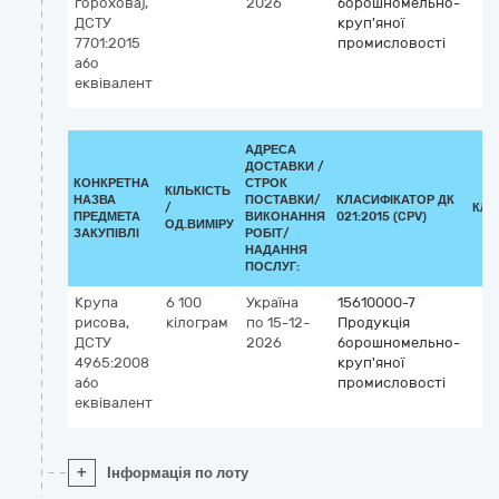
горохова),
2026
борошномельно-
ДСТУ
круп'яної
7701:2015
промисловості
або
еквівалент
АДРЕСА
ДОСТАВКИ /
КОНКРЕТНА
СТРОК
КІЛЬКІСТЬ
НАЗВА
ПОСТАВКИ/
КЛАСИФІКАТОР ДК
/
КЛА
ПРЕДМЕТА
ВИКОНАННЯ
021:2015 (CPV)
ОД.ВИМІРУ
ЗАКУПІВЛІ
РОБІТ/
НАДАННЯ
ПОСЛУГ:
Крупа
6 100
Україна
15610000-7
рисова,
кілограм
по 15-12-
Продукція
ДСТУ
2026
борошномельно-
4965:2008
круп'яної
або
промисловості
еквівалент
+
Інформація по лоту