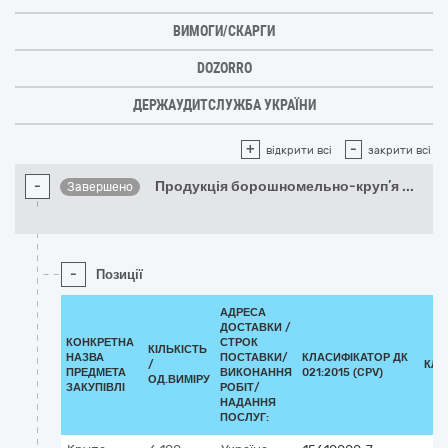
ВИМОГИ/СКАРГИ
DOZORRO
ДЕРЖАУДИТСЛУЖБА УКРАЇНИ
+
-
відкрити всі
закрити всі
-
Продукція борошномельно-круп’я
...
Завершено
-
Позиції
АДРЕСА
ДОСТАВКИ /
КОНКРЕТНА
СТРОК
КІЛЬКІСТЬ
НАЗВА
ПОСТАВКИ/
КЛАСИФІКАТОР ДК
/
КЛА
ПРЕДМЕТА
ВИКОНАННЯ
021:2015 (CPV)
ОД.ВИМІРУ
ЗАКУПІВЛІ
РОБІТ/
НАДАННЯ
ПОСЛУГ: