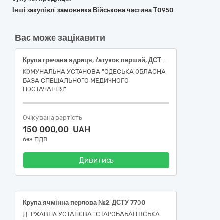
Інші закупівлі замовника Військова частина Т0950
Вас може зацікавити
Крупа гречана ядриця, ґатунок перший, ДСТУ 7697 за кодом ДК 021:2015: 15610000-7 Продукція борошномельно-круп'яної промисловості
КОМУНАЛЬНА УСТАНОВА "ОДЕСЬКА ОБЛАСНА
БАЗА СПЕЦІАЛЬНОГО МЕДИЧНОГО
ПОСТАЧАННЯ"
Очікувана вартість
150 000,00 UAH
без ПДВ
Дивитись
Крупа ячмінна перлова №2, ДСТУ 7700
ДЕРЖАВНА УСТАНОВА "СТАРОБАБАНІВСЬКА