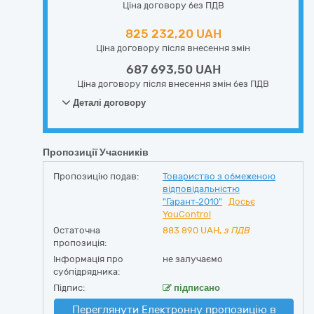
Ціна договору без ПДВ
825 232,20 UAH
Ціна договору після внесення змін
687 693,50 UAH
Ціна договору після внесення змін без ПДВ
Деталі договору
Пропозиції Учасників
Пропозицію подав:
Товариство з обмеженою
відповідальністю
"Гарант-2010"
Досьє
YouControl
Остаточна
883 890
UAH,
з ПДВ
пропозиція:
Інформація про
не залучаємо
субпідрядника:
Підпис:
підписано
Переглянути Електронну пропозицію в