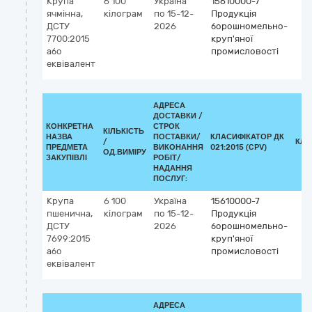
Крупа
6 100
Україна
15610000-7
ячмінна,
кілограм
по 15-12-
Продукція
ДСТУ
2026
борошномельно-
7700:2015
круп'яної
або
промисловості
еквівалент
АДРЕСА
ДОСТАВКИ /
КОНКРЕТНА
СТРОК
КІЛЬКІСТЬ
НАЗВА
ПОСТАВКИ/
КЛАСИФІКАТОР ДК
/
КЛА
ПРЕДМЕТА
ВИКОНАННЯ
021:2015 (CPV)
ОД.ВИМІРУ
ЗАКУПІВЛІ
РОБІТ/
НАДАННЯ
ПОСЛУГ:
Крупа
6 100
Україна
15610000-7
пшенична,
кілограм
по 15-12-
Продукція
ДСТУ
2026
борошномельно-
7699:2015
круп'яної
або
промисловості
еквівалент
АДРЕСА