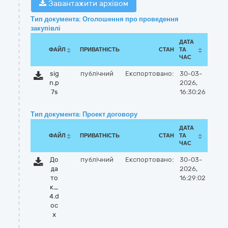
Завантажити архівом
Тип документа: Оголошення про проведення
закупівлі
ДАТА
ФАЙЛ
ПРИВАТНІСТЬ
СТАН
ТА
ЧАС
sig
публічний
Експортовано:
30-03-
n.p
2026,
7s
16:30:26
Тип документа: Проект договору
ДАТА
ФАЙЛ
ПРИВАТНІСТЬ
СТАН
ТА
ЧАС
До
публічний
Експортовано:
30-03-
да
2026,
то
16:29:02
к_
4.d
oc
x