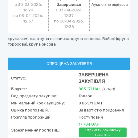
з 30-03-2026,
Завершився
Аукціон не відбувся
16:29
з 03-04-2026,
по 03-04-2026,
12:37
12:37
по 08-04-2026,
12:38
крупа ячмінна, крупа пшенична, крупа перлова, Бобові (крупа
горохова), крупа рисова
СПРОЩЕНА ЗАКУПІВЛЯ
ЗАВЕРШЕНА
Статус:
ЗАКУПІВЛЯ
Бюджет:
885 171
UAH
(з ПДВ)
Вид предмету закупівлі:
Товари
Мінімальний крок аукціону:
8 851,71 UAH
Оцінка пропозицій:
За вартістю придбання
Розгляд пропозицій:
Поступовий
17 704 UAH
Забезпечення пропозиції:
Отримати банківську
гарантію