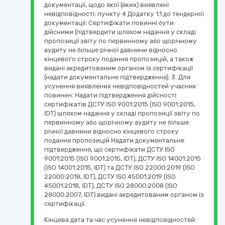
документації, щодо якої (яких) виявлені
невідповідності: пункту 4 Додатку 1.1 до тендерної
документації: Сертифікати повинні бути
дійсними (підтвердити шляхом надання у складі
пропозиції звіту по первинному або щорічному
аудиту не більше річної давнини відносно
кінцевого строку подання пропозицій, а також
видані акредитованим органом із сертифікації
(надати документальне підтвердження). 3. Для
усунення виявлених невідповідностей учасник
повинен: Надати підтвердження дійсності
сертифікатів ДСТУ ISO 9001:2015 (ISO 9001:2015,
IDT) шляхом надання у складі пропозиції звіту по
первинному або щорічному аудиту не більше
річної давнини відносно кінцевого строку
подання пропозицій Надати документальне
підтвердження, що сертифікати ДСТУ ISO
9001:2015 (ISO 9001:2015, IDT), ДСТУ ISO 14001:2015
(ISO 14001:2015, IDT) та ДСТУ ISO 22000:2019 (ISO
22000:2018, IDT), ДСТУ ISO 45001:2019 (ISO
45001:2018, IDT), ДСТУ ISO 28000:2008 (ISO
28000:2007, IDT) видані акредитованим органом із
сертифікації.
Кінцева дата та час усунення невідповідностей: