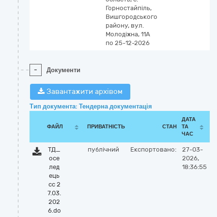
Горностайпіль,
Вишгородського
району, вул.
Молодіжна, 11А
по 25-12-2026
-
Документи
Завантажити архівом
Тип документа: Тендерна документація
ДАТА
ФАЙЛ
ПРИВАТНІСТЬ
СТАН
ТА
ЧАС
ТД_
публічний
Експортовано:
27-03-
осе
2026,
лед
18:36:55
ець
сс 2
7.03.
202
6.do