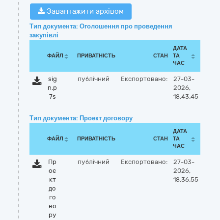
Завантажити архівом
Тип документа: Оголошення про проведення
закупівлі
ДАТА
ФАЙЛ
ПРИВАТНІСТЬ
СТАН
ТА
ЧАС
sig
публічний
Експортовано:
27-03-
n.p
2026,
7s
18:43:45
Тип документа: Проект договору
ДАТА
ФАЙЛ
ПРИВАТНІСТЬ
СТАН
ТА
ЧАС
Пр
публічний
Експортовано:
27-03-
оє
2026,
кт
18:36:55
до
го
во
ру