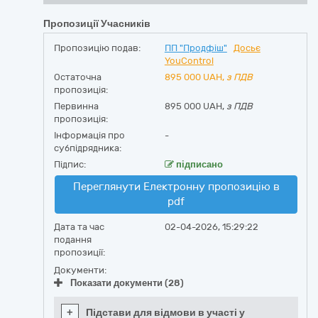
Пропозиції Учасників
Пропозицію подав:
ПП "Продфіш"
Досьє
YouControl
Остаточна
895 000
UAH,
з ПДВ
пропозиція:
Первинна
895 000 UAH,
з ПДВ
пропозиція:
Інформація про
-
субпідрядника:
Підпис:
підписано
Переглянути Електронну пропозицію в
pdf
Дата та час
02-04-2026, 15:29:22
подання
пропозиції:
Документи:
Показати документи (28)
+
Підстави для відмови в участі у