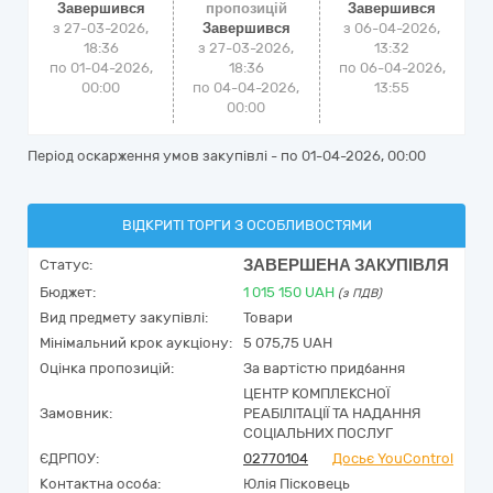
Завершився
пропозицій
Завершився
з 27-03-2026,
Завершився
з
06-04-2026,
18:36
з 27-03-2026,
13:32
по 01-04-2026,
18:36
по
06-04-2026,
00:00
по 04-04-2026,
13:55
00:00
Період оскарження умов закупівлі - по
01-04-2026, 00:00
ВІДКРИТІ ТОРГИ З ОСОБЛИВОСТЯМИ
ЗАВЕРШЕНА ЗАКУПІВЛЯ
Статус:
Бюджет:
1 015 150
UAH
(з ПДВ)
Вид предмету закупівлі:
Товари
Мінімальний крок аукціону:
5 075,75 UAH
Оцінка пропозицій:
За вартістю придбання
ЦЕНТР КОМПЛЕКСНОЇ
Замовник:
РЕАБІЛІТАЦІЇ ТА НАДАННЯ
СОЦІАЛЬНИХ ПОСЛУГ
ЄДРПОУ:
02770104
Досьє YouControl
Контактна особа:
Юлія Пісковець