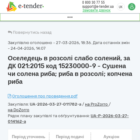
0 800 30 77 55
support@e-tender.ua
UK
Замовити дзвінок
Повернутись назад
Закупівлю оголошено - 27-03-2026, 18:36. Дата останніх змін
- 24-04-2026, 14:07
Оселедець в розсолі слабо солений, за
ДК 021:2015 код 15230000-9 - Сушена
чи солена риба; риба в розсолі; копчена
риба
Оголошення про проведення.pdf
Закупівля:
UA-2026-03-27-011782-a
/
на ProZorro
/
на DoZorro
Рядок плану закупівлі та обґрунтування:
UA-P-2026-03-27-
014162-a
Період уточнень
Період подачі
Аукціон