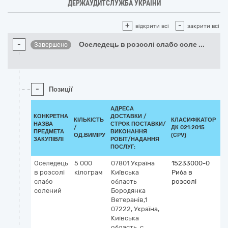
ДЕРЖАУДИТСЛУЖБА УКРАЇНИ
+
-
відкрити всі
закрити всі
-
Оселедець в розсолі слабо соле
...
Завершено
-
Позиції
АДРЕСА
КОНКРЕТНА
ДОСТАВКИ /
КІЛЬКІСТЬ
КЛАСИФІКАТОР
НАЗВА
СТРОК ПОСТАВКИ/
/
ДК 021:2015
К
ПРЕДМЕТА
ВИКОНАННЯ
ОД.ВИМІРУ
(CPV)
ЗАКУПІВЛІ
РОБІТ/НАДАННЯ
ПОСЛУГ:
Оселедець
5 000
07801
Україна
15233000-0
в розсолі
кілограм
Київська
Риба в
слабо
область
розсолі
солений
Бородянка
Ветеранів,1
07222, Україна,
Київська
область, с.