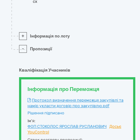
cx
+
Інформація по лоту
-
Пропозиції
Кваліфікація Учасників
Інформація про Переможця
Протокол визначення переможця закупівлі та
намір укласти договір про закупівлю.pdf
Рішення підписано
Ім'я:
ФОП СТОКОЛОС ЯРОСЛАВ РУСЛАНОВИЧ
Досьє
YouControl
Строк розгляду пропозиції: