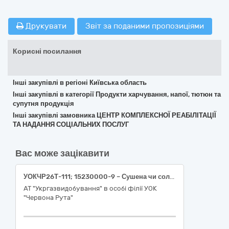
Друкувати
Звіт за поданими пропозиціями
Корисні посилання
Інші закупівлі в регіоні Київська область
Інші закупівлі в категорії Продукти харчування, напої, тютюн та
супутня продукція
Інші закупівлі замовника ЦЕНТР КОМПЛЕКСНОЇ РЕАБІЛІТАЦІЇ
ТА НАДАННЯ СОЦІАЛЬНИХ ПОСЛУГ
Вас може зацікавити
УОКЧР26Т-111; 15230000-9 – Сушена чи солена риба; риба в розсолі; копчена риба (Солена риба, копчена риба)
АТ "Укргазвидобування" в особі філії УОК
"Червона Рута"