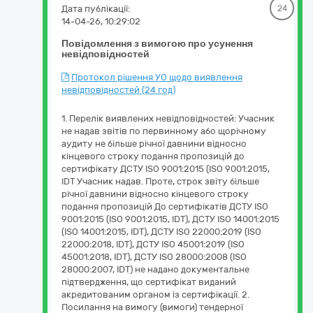
Дата публікації:
24
14-04-26, 10:29:02
Повідомлення з вимогою про усунення
невідповідностей
Протокол рішення УО щодо виявлення
невідповідностей (24 год)
1. Перелік виявлених невідповідностей: Учасник
не надав звітів по первинному або щорічному
аудиту не більше річної давнини відносно
кінцевого строку подання пропозицій до
сертифікату ДСТУ ISO 9001:2015 (ISO 9001:2015,
IDT Учасник надав. Проте, строк звіту більше
річної давнини відносно кінцевого строку
подання пропозицій До сертифікатів ДСТУ ISO
9001:2015 (ISO 9001:2015, IDT), ДСТУ ISO 14001:2015
(ISO 14001:2015, IDT), ДСТУ ISO 22000:2019 (ISO
22000:2018, IDT), ДСТУ ISO 45001:2019 (ISO
45001:2018, IDT), ДСТУ ISO 28000:2008 (ISO
28000:2007, IDT) не надано документальне
підтвердження, що сертифікат виданий
акредитованим органом із сертифікації. 2.
Посилання на вимогу (вимоги) тендерної