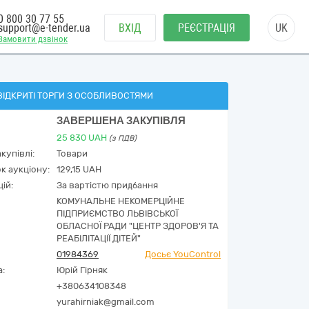
0 800 30 77 55
support@e-tender.ua
ВХІД
РЕЄСТРАЦІЯ
UK
Замовити дзвінок
ВІДКРИТІ ТОРГИ З ОСОБЛИВОСТЯМИ
ЗАВЕРШЕНА ЗАКУПІВЛЯ
25 830
UAH
(з ПДВ)
купівлі:
Товари
к аукціону:
129,15 UAH
ій:
За вартістю придбання
КОМУНАЛЬНЕ НЕКОМЕРЦІЙНЕ
ПІДПРИЄМСТВО ЛЬВІВСЬКОЇ
ОБЛАСНОЇ РАДИ "ЦЕНТР ЗДОРОВ'Я ТА
РЕАБІЛІТАЦІЇ ДІТЕЙ"
01984369
Досьє YouControl
а:
Юрій Гірняк
+380634108348
yurahirniak@gmail.com