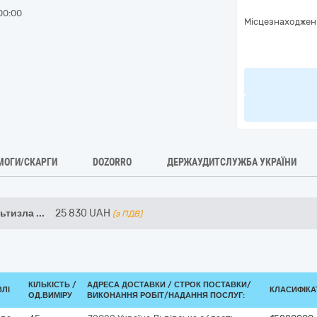
00:00
Місцезнаходжен
МОГИ/СКАРГИ
DOZORRO
ДЕРЖАУДИТСЛУЖБА УКРАЇНИ
льтизла
...
25 830
UAH
(з ПДВ)
КІЛЬКІСТЬ /
АДРЕСА ДОСТАВКИ /
СТРОК ПОСТАВКИ/
ВЛІ
КЛАСИФІКАТ
ОД.ВИМІРУ
ВИКОНАННЯ РОБІТ/НАДАННЯ ПОСЛУГ: