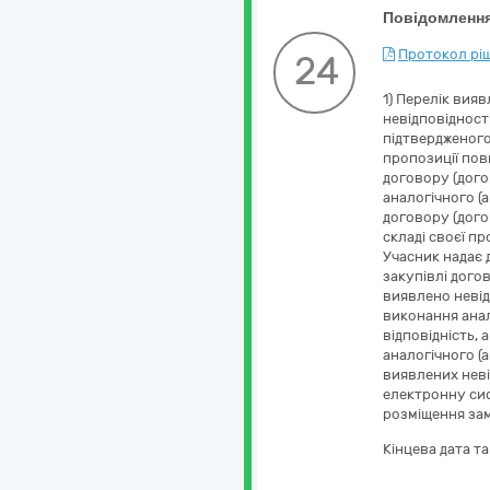
Повідомлення
Протокол ріш
24
1) Перелік вия
невідповідності
підтвердженого
пропозиції пов
договору (догов
аналогічного (а
договору (догов
складі своєї пр
Учасник надає 
закупівлі дого
виявлено невідп
виконання анал
відповідність,
аналогічного (
виявлених неві
електронну сис
розміщення зам
Кінцева дата т