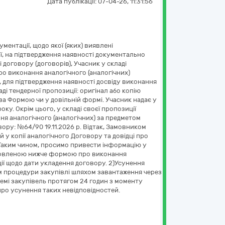
Дата публікації:
07-04-26, 11:31:56
ментації, щодо якої (яких) виявлені
ції, на підтвердження наявності документально
 договору (договорів), Учасник у складі
о виконання аналогічного (аналогічних)
ії, для підтвердження наявності досвіду виконання
аді тендерної пропозиції: оригінал або копію
 за Формою чи у довільній формі. Учасник надає у
ку. Окрім цього, у складі своєї пропозиції
ня аналогічного (аналогічних) за предметом
вору: №64/90 19.11.2026 р. Відтак, Замовником
й у копії аналогічного Договору та довідці про
. Таким чином, просимо привести інформацію у
встановленою нижче формою про виконання
ції щодо дати укладення договору. 2)Усунення
м процедури закупівлі шляхом завантаження через
емі закупівель протягом 24 годин з моменту
ро усунення таких невідповідностей.