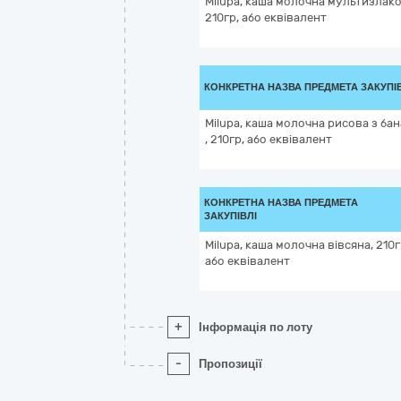
Milupa, каша молочна мультизлако
210гр, або еквівалент
КОНКРЕТНА НАЗВА ПРЕДМЕТА ЗАКУПІ
Milupa, каша молочна рисова з ба
, 210гр, або еквівалент
КОНКРЕТНА НАЗВА ПРЕДМЕТА
ЗАКУПІВЛІ
Milupa, каша молочна вівсяна, 210г
або еквівалент
+
Інформація по лоту
-
Пропозиції