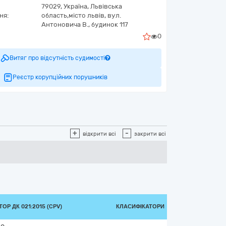
79029,
Україна
,
Львівська
ня:
область,
місто львів,
вул.
Антоновича В., будинок 117
0
Витяг про відсутність судимості
Реєстр корупційних порушників
+
-
відкрити всі
закрити всі
ОР ДК 021:2015 (CPV)
КЛАСИФІКАТОРИ