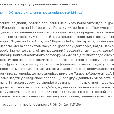
 з вимогою про усунення невідповідностей
ення УО щодо виявлення невідповідностей (24 год)
влених невідповідностей з посилання на вимогу (вимоги) тендерної доку
: Відповідно до пп.1.1 п.1 розділу 1 Додатку №1 до Тендерної документа
 досвіду виконання аналогічного (аналогічних) за предметом закупівлі
инен надати довідку у довільній чи за встановленою нижче формою пр
орів). Згідно пп.1.2. п.1 розділу 1 Додатку №1 до Тендерної документац
налогічних) за предметом закупівлі договору (договорів) надати в скл
орів) (не менше одного), що наведений (наведені) в таблиці, складеної
опозиції копію аналогічного договору № 64/90 від 19 листопада 2025 ро
довідку про наявність документально підтвердженого досвіду виконан
вору (договорів) в якому міститься інформація про номер та дату дого
овідність інформації в частині дати аналогічного договору, зазначені
огічних договорів, що не відповідає вимогам Тендерної документації
 а саме надати у складі своєї пропозиції: довідку у довільній чи за 
аналогічних) договору (договорів) із зазначенням правильної інформа
дповідностей в інформації та/або документах здійснюється учаснико
тему закупівель уточнених, або нових документів в електронній сист
овником в електронній системі закупівель повідомлення з вимогою п
а час усунення невідповідностей:
08-04-26, 11:31:56