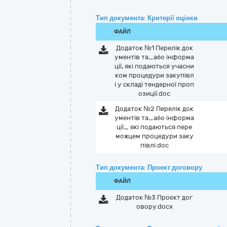
Тип документа: Критерії оцінки
ФАЙЛ
Додаток №1 Перелік док
ументів та_або інформа
ції, які подаються учасни
ком процедури закупівл
і у складі тендерної проп
озиції.doc
Додаток №2 Перелік док
ументів та_або інформа
ції_ які подаються пере
можцем процедури заку
півлі.doc
Тип документа: Проект договору
ФАЙЛ
Додаток №3 Проєкт дог
овору.docx