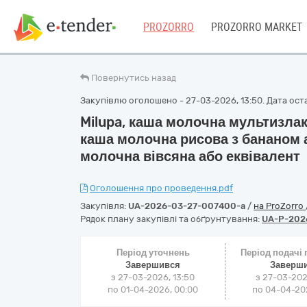
PROZORRO
PROZORRO MARKET
Повернутись назад
Закупівлю оголошено - 27-03-2026, 13:50. Дата остан
Milupa, каша молочна мультизлако
каша молочна рисова з бананом а
молочна вівсяна або еквівалент
Оголошення про проведення.pdf
Закупівля:
UA-2026-03-27-007400-a
/
на ProZorro
Рядок плану закупівлі та обґрунтування:
UA-P-202
Період уточнень
Період подачі
Завершився
Заверш
з 27-03-2026, 13:50
з 27-03-202
по 01-04-2026, 00:00
по 04-04-202