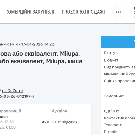
КОМЕРЦІЙНІ ЗАКУПІВЛІ
PROZORRO.ПРОДАЖІ
ніх змін - 17-04-2026, 14:22
ва або еквівалент, Milupa,
Статус:
бо еквівалент, Milupa, каша
Бюджет:
Вид предмету за
Мінімальний кро
Оцінка пропозиц
/
на DoZorro
Замовник:
6-03-26-012197-a
 пропозицій
Аукціон
ЄДРПОУ:
ився
Контактна особ
6, 13:50
Аукціон не відбувся
Телефон:
6, 01:00
E-mail: