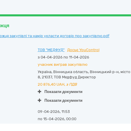
ожця
ця закупівлі та намір укласти договір про закупівлю.pdf
ТОВ "МЕДФУД"
Досьє YouControl
з 04-04-2026 по 11-04-2026
учасник виграв закупівлю
Україна
,
Вінницька область
,
Вінницький р-н, місто
8
,
21037
,
ТОВ Медфуд Директор
20 876,40
UAH,
з ПДВ
Показати документи
Показати документи
09-04-2026, 11:53
по 15-04-2026, 00:00