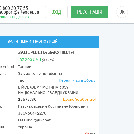
0 800 30 77 55
support@e-tender.ua
ВХІД
РЕЄСТРАЦІЯ
UK
Замовити дзвінок
ЗАПИТ (ЦІНИ) ПРОПОЗИЦІЙ
ЗАВЕРШЕНА ЗАКУПІВЛЯ
187 200
UAH
(з ПДВ)
купівлі:
Товари
ій:
За вартістю придбання
:
Так
Перейти до відбору
ВІЙСЬКОВА ЧАСТИНА 3059
НАЦІОНАЛЬНОЇ ГВАРДІЇ УКРАЇНИ
25575730
Досьє YouControl
а:
Разсуковський Костянтин Юрійович
380960442270
razsukov@ukr.net
ня:
Україна
3