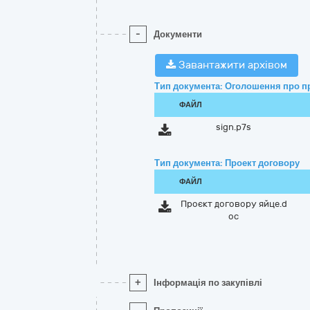
-
Документи
Завантажити архівом
Тип документа: Оголошення про п
ФАЙЛ
sign.p7s
Тип документа: Проект договору
ФАЙЛ
Проєкт договору яйце.d
oc
+
Інформація по закупівлі