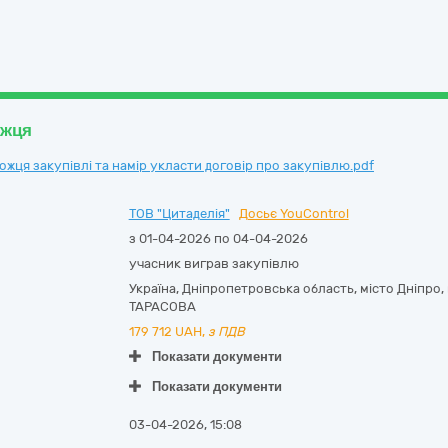
ожця
ця закупівлі та намір укласти договір про закупівлю.pdf
ТОВ "Цитаделія"
Досьє YouControl
з 01-04-2026 по 04-04-2026
учасник виграв закупівлю
Україна
,
Дніпропетровська область
,
місто Дніпро,
ТАРАСОВА
179 712
UAH,
з ПДВ
Показати документи
Показати документи
03-04-2026, 15:08