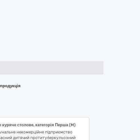
 продукція
 куряче столове, категорія Перша (M)
унальне некомерційне підприємство
ласний дитячий протитуберкульозний