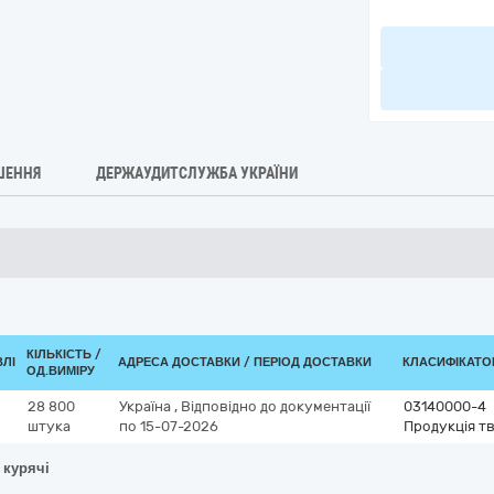
ШЕННЯ
ДЕРЖАУДИТСЛУЖБА УКРАЇНИ
КІЛЬКІСТЬ /
ВЛІ
АДРЕСА ДОСТАВКИ / ПЕРІОД ДОСТАВКИ
КЛАСИФІКАТОР 
ОД.ВИМІРУ
28 800
Україна
,
Відповідно до документації
03140000-4
штука
по 15-07-2026
Продукція т
 курячі