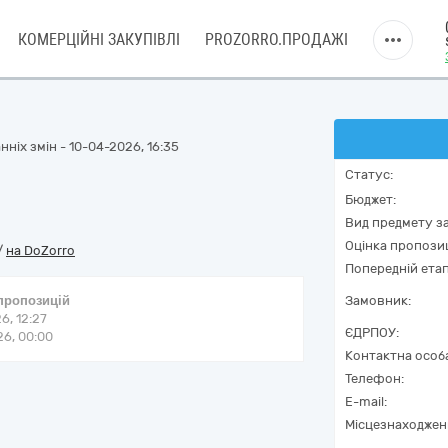
КОМЕРЦІЙНІ ЗАКУПІВЛІ
PROZORRO.ПРОДАЖІ
ніх змін - 10-04-2026, 16:35
Статус:
Бюджет:
Вид предмету за
Оцінка пропозиц
/
на DoZorro
Попередній етап
 пропозицій
Замовник:
6, 12:27
ЄДРПОУ:
6, 00:00
Контактна особ
Телефон:
E-mail:
Місцезнаходжен