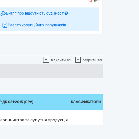
Витяг про відсутність судимості
Реєстр корупційних порушників
+
-
відкрити всі
закрити всі
ДК 021:2015 (CPV)
КЛАСИФІКАТОРИ
варинництва та супутня продукція