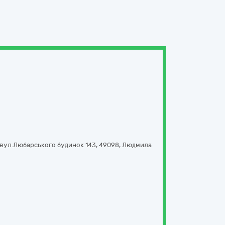
вул.Любарського будинок 143
,
49098
,
Людмила