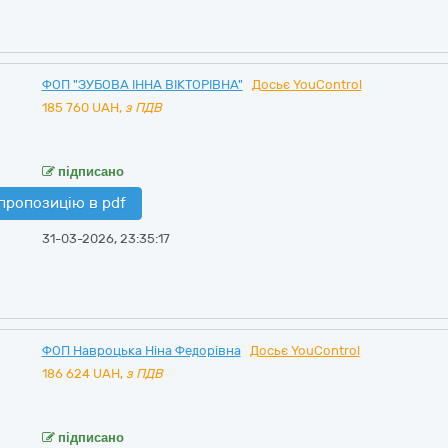
ФОП "ЗУБОВА ІННА ВІКТОРІВНА"
Досьє YouControl
185 760
UAH,
з ПДВ
підписано
пропозицію в pdf
31-03-2026, 23:35:17
ФОП Навроцька Ніна Федорівна
Досьє YouControl
186 624
UAH,
з ПДВ
підписано