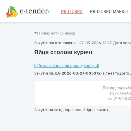
PROZORRO
PROZORRO MARKET
Повернутись назад
Закупівлю оголошено - 27-03-2026, 12:27. Дата остан
Яйця столові курячі
Оголошення про проведення.pdf
Закупівля:
UA-2026-03-27-005872-a
/
на ProZorro
Період подачі
з 27-03-202
по 01-04-202
Закупівля не одноразова. Згідно заявок.