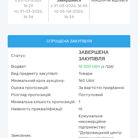
з 25-03-2026,
Завершився
Аукціон не відбувся
16:29
з 31-03-2026, 16:34
по 31-03-2026,
по 06-04-2026,
16:34
16:34
СПРОЩЕНА ЗАКУПІВЛЯ
ЗАВЕРШЕНА
Статус:
ЗАКУПІВЛЯ
Бюджет:
16 000
UAH
(з ПДВ)
Вид предмету закупівлі:
Товари
Мінімальний крок аукціону:
160 UAH
Оцінка пропозицій:
За вартістю придбання
Розгляд пропозицій:
Поступовий
Мінімальна кількість пропозицій:
1
Наявність прекваліфікації:
Ні
Комунальне
некомерційне
підприємство
"Дубровицький центр
Замовник: