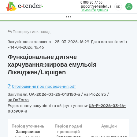
0 800 30 77 55
support@e-tender.ua
UK
Замовити дзвінок
Повернутись назад
Закупівлю оголошено - 25-03-2026, 16:29. Дата останніх змін
- 14-04-2026, 16:46
Функціональне дитяче
харчування:жирова емульсія
Ліквіджен/Liquigen
Оголошення про проведення.pdf
Закупівля:
UA-2026-03-25-013150-a
/
на ProZorro
/
на DoZorro
Рядок плану закупівлі та обґрунтування:
UA-P-2026-03-16-
003909-a
Період уточнень
Період подачі
Аукціон
Завершився
пропозицій