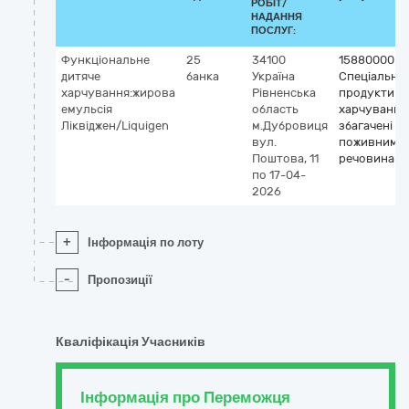
РОБІТ/
НАДАННЯ
ПОСЛУГ:
Функціональне
25
34100
15880000-0
дитяче
банка
Україна
Спеціальні
харчування:жирова
Рівненська
продукти
емульсія
область
харчування
Ліквіджен/Liquigen
м.Дубровиця
збагачені
вул.
поживними
Поштова, 11
речовинам
по 17-04-
2026
+
Інформація по лоту
-
Пропозиції
Кваліфікація Учасників
Інформація про Переможця