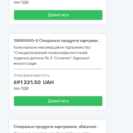
без ПДВ
Дивитись
15880000-0 Спеціальні продукти харчування, збагачені поживними речовинами (Продукти дитячого харчування)
Комунальне некомерційне підприємство
"Спеціалізований психоневрологічний
будинок дитини № 3 "Сонечко" Одеської
міської ради
Очікувана вартість
691 221,50 UAH
без ПДВ
Дивитись
Спеціальні продукти харчування, збагачені поживними речовинами