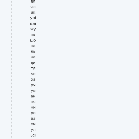
дл
я з
ак
упі
влі
Фу
нк
ціо
на
ль
не
ди
тя
че
ха
рч
ув
ан
ня
жи
ро
ва
ем
ул
ьсі