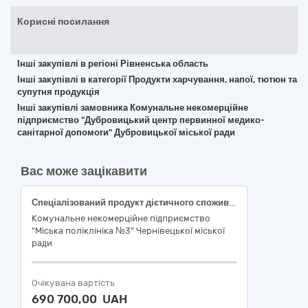
Корисні посилання
Інші закупівлі в регіоні Рівненська область
Інші закупівлі в категорії Продукти харчування, напої, тютюн та
супутня продукція
Інші закупівлі замовника Комунальне некомерційне
підприємство "Дубровицький центр первинної медико-
санітарної допомоги" Дубровицької міської ради
Вас може зацікавити
Спеціалізований продукт дієтичного споживання, для людей з фенілкетонурією (ФКУ) та гіперфенілаланінемією (ГФА) віком, з 7-8 років, пігулки (Прекуніл)
Комунальне некомерційне підприємство
"Міська поліклініка №3" Чернівецької міської
ради
Очікувана вартість
690 700,00 UAH