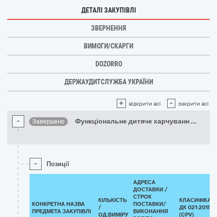
ДЕТАЛІ ЗАКУПІВЛІ
ЗВЕРНЕННЯ
ВИМОГИ/СКАРГИ
DOZORRO
ДЕРЖАУДИТСЛУЖБА УКРАЇНИ
+
-
відкрити всі
закрити всі
-
Функціональне дитяче харчуванн
...
Завершено
-
Позиції
АДРЕСА
ДОСТАВКИ /
СТРОК
КІЛЬКІСТЬ
КЛАСИФІКАТ
КОНКРЕТНА НАЗВА
ПОСТАВКИ/
/
ДК 021:2015
ПРЕДМЕТА ЗАКУПІВЛІ
ВИКОНАННЯ
ОД.ВИМІРУ
(CPV)