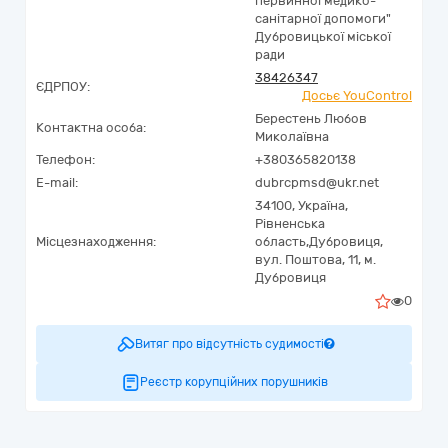
первинної медико-
санітарної допомоги"
Дубровицької міської
ради
38426347
ЄДРПОУ:
Досьє YouControl
Берестень Любов
Контактна особа:
Миколаївна
Телефон:
+380365820138
E-mail:
dubrcpmsd@ukr.net
34100,
Україна
,
Рівненська
Місцезнаходження:
область,
Дубровиця,
вул. Поштова, 11, м.
Дубровиця
0
Витяг про відсутність судимості
Реєстр корупційних порушників