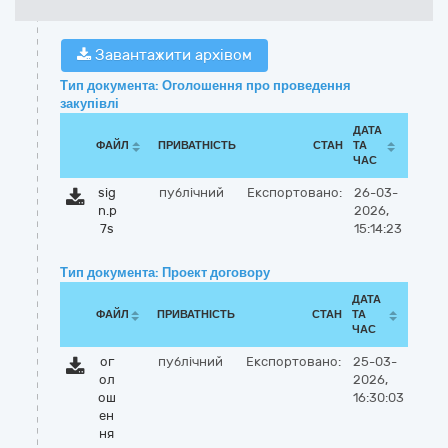
Завантажити архівом
Тип документа: Оголошення про проведення
закупівлі
ДАТА
ФАЙЛ
ПРИВАТНІСТЬ
СТАН
ТА
ЧАС
sig
публічний
Експортовано:
26-03-
n.p
2026,
7s
15:14:23
Тип документа: Проект договору
ДАТА
ФАЙЛ
ПРИВАТНІСТЬ
СТАН
ТА
ЧАС
ог
публічний
Експортовано:
25-03-
ол
2026,
ош
16:30:03
ен
ня