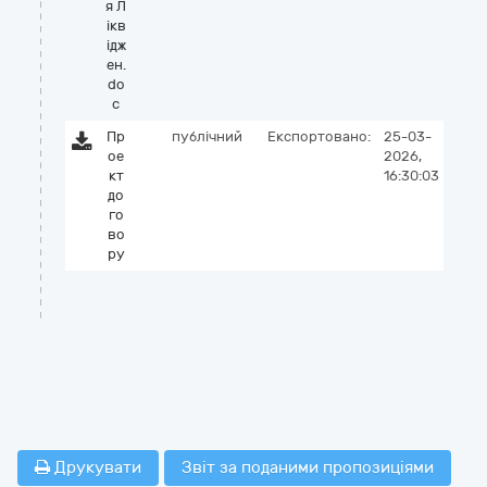
я Л
ікв
ідж
ен.
do
c
Пр
публічний
Експортовано:
25-03-
ое
2026,
кт
16:30:03
до
го
во
ру
Друкувати
Звіт за поданими пропозиціями