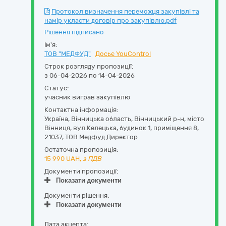
Протокол визначення переможця закупівлі та
намір укласти договір про закупівлю.pdf
Рішення підписано
Ім'я:
ТОВ "МЕДФУД"
Досьє YouControl
Строк розгляду пропозиції:
з 06-04-2026 по 14-04-2026
Статус:
учасник виграв закупівлю
Контактна інформація:
Україна
,
Вінницька область
,
Вінницький р-н, місто
Вінниця,
вул.Келецька, будинок 1, приміщення 8
,
21037
,
ТОВ Медфуд Директор
Остаточна пропозиція:
15 990
UAH,
з ПДВ
Документи пропозиції:
Показати документи
Документи рішення:
Показати документи
Дата акцепта: