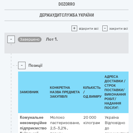
DOZORRO
ДЕРЖАУДИТСЛУЖБА УКРАЇНИ
+
-
відкрити всі
закрити всі
-
Лот 1.
Завершено
-
Позиції
АДРЕСА
ДОСТАВКИ /
СТРОК
КОНКРЕТНА
КІЛЬКІСТЬ
ПОСТАВКИ/
ЗАМОВНИК
НАЗВА ПРЕДМЕТА
/
ВИКОНАННЯ
ЗАКУПІВЛІ
ОД.ВИМІРУ
РОБІТ/
НАДАННЯ
ПОСЛУГ:
Комунальне
Молоко
20 000
Україна
некомерційне
пастеризоване,
кілограм
Відповідно
підприємство
2,5-3,2% ,
до