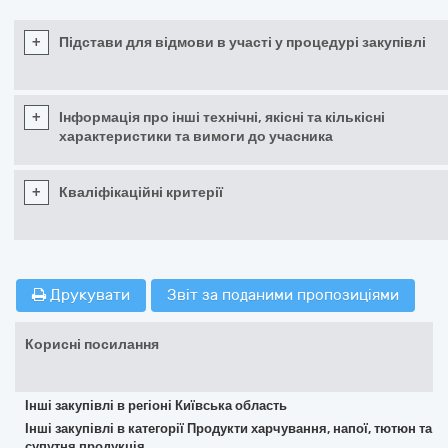
+
Підстави для відмови в участі у процедурі закупівлі
+
Інформація про інші технічні, якісні та кількісні
характеристики та вимоги до учасника
+
Кваліфікаційні критерії
Друкувати
Звіт за поданими пропозиціями
Корисні посилання
Інші закупівлі в регіоні Київська область
Інші закупівлі в категорії Продукти харчування, напої, тютюн та
супутня продукція