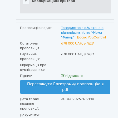
+
Кваліфікаційні критерії
Пропозицію подав:
Товариство з обмеженою
відповідальністю "Фірма
"Фавор"
Досьє YouControl
Остаточна
678 000
UAH,
з ПДВ
пропозиція:
Первинна
678 000 UAH,
з ПДВ
пропозиція:
Інформація про
-
субпідрядника:
Підпис:
підписано
Переглянути Електронну пропозицію в
pdf
Дата та час
30-03-2026, 17:21:10
подання
пропозиції:
Документи: