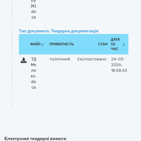
ру
(4).
do
cx
Тип документа: Тендерна документація
ДАТА
ФАЙЛ
ПРИВАТНІСТЬ
СТАН
ТА
ЧАС
ТД
публічний
Експортовано:
24-03-
Мо
2026,
ло
18:58:43
ко.
do
cx
Електронні тендерні вимоги