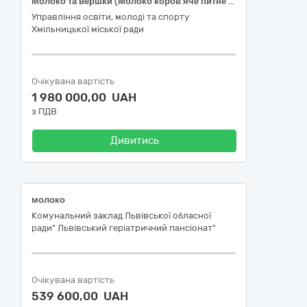
Молоко та вершки (Молоко коров’яче питне пастеризоване, молоко незбиране згущене з цукром)
Управління освіти, молоді та спорту
Хмільницької міської ради
Очікувана вартість
1 980 000,00 UAH
з ПДВ
Дивитись
молоко
Комунальний заклад Львівської обласної
ради" Львівський геріатричний пансіонат"
Очікувана вартість
539 600,00 UAH