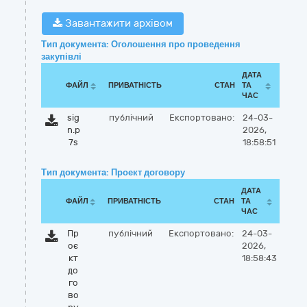
Завантажити архівом
Тип документа: Оголошення про проведення
закупівлі
ДАТА
ФАЙЛ
ПРИВАТНІСТЬ
СТАН
ТА
ЧАС
sig
публічний
Експортовано:
24-03-
n.p
2026,
7s
18:58:51
Тип документа: Проект договору
ДАТА
ФАЙЛ
ПРИВАТНІСТЬ
СТАН
ТА
ЧАС
Пр
публічний
Експортовано:
24-03-
оє
2026,
кт
18:58:43
до
го
во