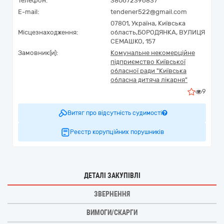
Телефон:
380672396837
E-mail:
tendener522@gmail.com
07801,
Україна
,
Київська
Місцезнаходження:
область,
БОРОДЯНКА,
ВУЛИЦЯ
СЕМАШКО, 157
Замовник(и):
Комунальне некомерційне
підприємство Київської
обласної ради "Київська
обласна дитяча лікарня"
9
Витяг про відсутність судимості
Реєстр корупційних порушників
ДЕТАЛІ ЗАКУПІВЛІ
ЗВЕРНЕННЯ
ВИМОГИ/СКАРГИ