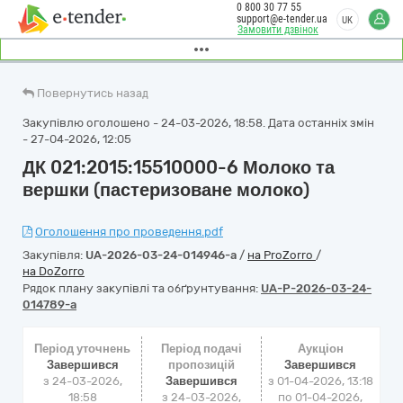
0 800 30 77 55
support@e-tender.ua
UK
Замовити дзвінок
Повернутись назад
Закупівлю оголошено - 24-03-2026, 18:58. Дата останніх змін
- 27-04-2026, 12:05
ДК 021:2015:15510000-6 Молоко та
вершки (пастеризоване молоко)
Оголошення про проведення.pdf
Закупівля:
UA-2026-03-24-014946-a
/
на ProZorro
/
на DoZorro
Рядок плану закупівлі та обґрунтування:
UA-P-2026-03-24-
014789-a
Період уточнень
Період подачі
Аукціон
Завершився
пропозицій
Завершився
з 24-03-2026,
Завершився
з
01-04-2026, 13:18
18:58
з 24-03-2026,
по
01-04-2026,