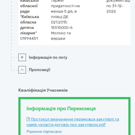
Київської
термін
документації
обласної
придатності не
по 31-12-
ради
менше 5 діб, в
2026
"Київська
плівці ДК
обласна
021:2015:
дитяча
15510000-6
лікарня"
Молоко та
01994451
вершки
+
Інформація по лоту
-
Пропозиції
Кваліфікація Учасників
Інформація про Переможця
Протокол визначення переможця закупівлі та
намір укласти договір про закупівлю.pdf
Рішення підписано