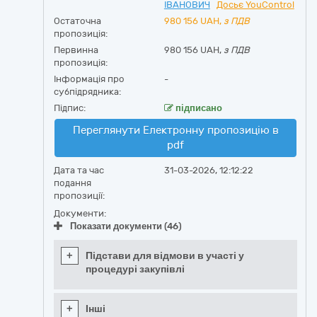
ІВАНОВИЧ
Досьє YouControl
Остаточна
980 156
UAH,
з ПДВ
пропозиція:
Первинна
980 156 UAH,
з ПДВ
пропозиція:
Інформація про
-
субпідрядника:
Підпис:
підписано
Переглянути Електронну пропозицію в
pdf
Дата та час
31-03-2026, 12:12:22
подання
пропозиції:
Документи:
Показати документи (46)
+
Підстави для відмови в участі у
процедурі закупівлі
+
Інші