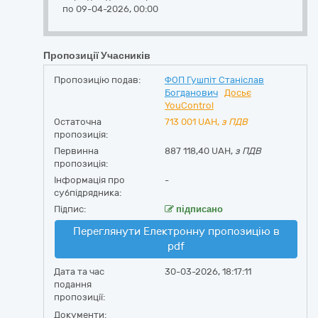
по 09-04-2026, 00:00
Пропозиції Учасників
Пропозицію подав:
ФОП Гушпіт Станіслав
Богданович
Досьє
YouControl
Остаточна
713 001
UAH,
з ПДВ
пропозиція:
Первинна
887 118,40 UAH,
з ПДВ
пропозиція:
Інформація про
-
субпідрядника:
Підпис:
підписано
Переглянути Електронну пропозицію в
pdf
Дата та час
30-03-2026, 18:17:11
подання
пропозиції:
Документи: