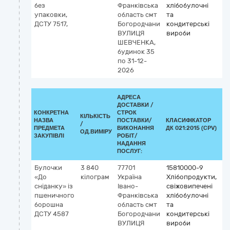
без
Франківська
хлібобулочні
упаковки,
область
смт
та
ДСТУ 7517,
Богородчани
кондитерські
ВУЛИЦЯ
вироби
ШЕВЧЕНКА,
будинок 35
по 31-12-
2026
АДРЕСА
ДОСТАВКИ /
КОНКРЕТНА
СТРОК
КІЛЬКІСТЬ
НАЗВА
ПОСТАВКИ/
КЛАСИФІКАТОР
/
КЛ
ПРЕДМЕТА
ВИКОНАННЯ
ДК 021:2015 (CPV)
ОД.ВИМІРУ
ЗАКУПІВЛІ
РОБІТ/
НАДАННЯ
ПОСЛУГ:
Булочки
3 840
77701
15810000-9
«До
кілограм
Україна
Хлібопродукти,
сніданку» із
Івано-
свіжовипечені
пшеничного
Франківська
хлібобулочні
борошна
область
смт
та
ДСТУ 4587
Богородчани
кондитерські
ВУЛИЦЯ
вироби