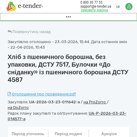
0 800 30 77 55
support@e-tender.ua
UK
Замовити дзвінок
Повернутись назад
Закупівлю оголошено - 23-03-2026, 15:44. Дата останніх змін
- 22-04-2026, 10:43
Хліб з пшеничного борошна, без
упаковки, ДСТУ 7517, Булочки «До
сніданку» із пшеничного борошна ДСТУ
4587
Оголошення про проведення.pdf
Закупівля:
UA-2026-03-23-011642-a
/
на ProZorro
/
на DoZorro
Рядок плану закупівлі та обґрунтування:
UA-P-2026-03-23-
014577-a
Період уточнень
Період подачі
Аукціон