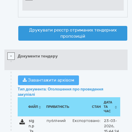
Друкувати реєстр отриманих тендерних
пропозицій
-
Документи тендеру
Завантажити архівом
Тип документа: Оголошення про проведення
закупівлі
ДАТА
ФАЙЛ
ПРИВАТНІСТЬ
СТАН
ТА
ЧАС
sig
публічний
Експортовано:
23-03-
n.p
2026,
7s
15:44:24