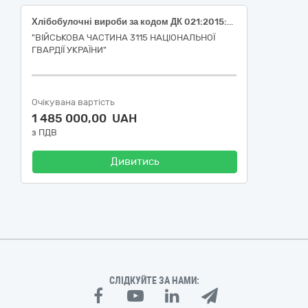
Хлібобулочні вироби за кодом ДК 021:2015:15810000-9 «Хлібопродукти, свіжовипечені хлібобулочні та кондитерські вироби» Хліб із суміші борошна житнього обдирного і пшеничного 1 сорту (ДК 021:2015:15811100-7: «Хліб»).
"ВІЙСЬКОВА ЧАСТИНА 3115 НАЦІОНАЛЬНОЇ
ГВАРДІЇ УКРАЇНИ"
Очікувана вартість
1 485 000,00 UAH
з ПДВ
Дивитись
СЛІДКУЙТЕ ЗА НАМИ: