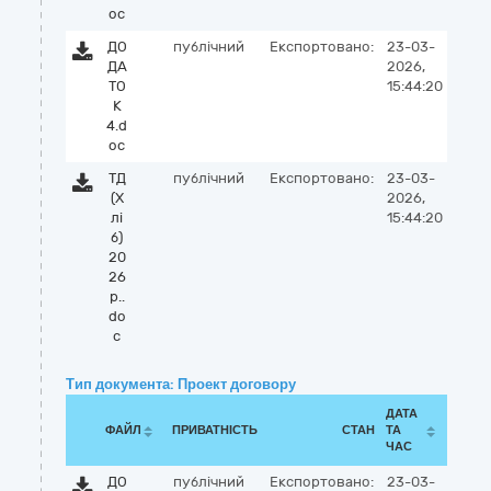
oc
ДО
публічний
Експортовано:
23-03-
ДА
2026,
ТО
15:44:20
К
4.d
oc
ТД
публічний
Експортовано:
23-03-
(Х
2026,
лі
15:44:20
б)
20
26
р..
do
c
Тип документа: Проект договору
ДАТА
ФАЙЛ
ПРИВАТНІСТЬ
СТАН
ТА
ЧАС
ДО
публічний
Експортовано:
23-03-