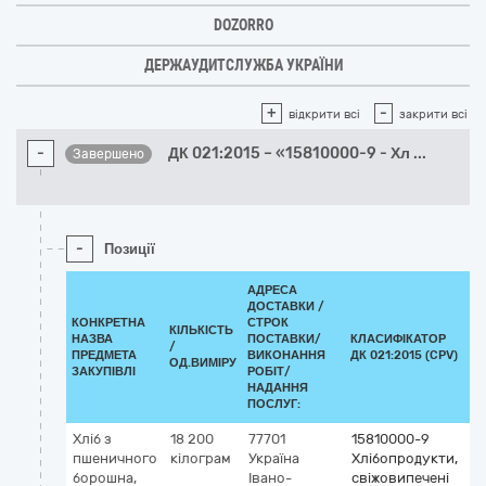
DOZORRO
ДЕРЖАУДИТСЛУЖБА УКРАЇНИ
+
-
відкрити всі
закрити всі
-
ДК 021:2015 – «15810000-9 - Хл
...
Завершено
-
Позиції
АДРЕСА
ДОСТАВКИ /
КОНКРЕТНА
СТРОК
КІЛЬКІСТЬ
НАЗВА
ПОСТАВКИ/
КЛАСИФІКАТОР
/
КЛ
ПРЕДМЕТА
ВИКОНАННЯ
ДК 021:2015 (CPV)
ОД.ВИМІРУ
ЗАКУПІВЛІ
РОБІТ/
НАДАННЯ
ПОСЛУГ:
Хліб з
18 200
77701
15810000-9
пшеничного
кілограм
Україна
Хлібопродукти,
борошна,
Івано-
свіжовипечені