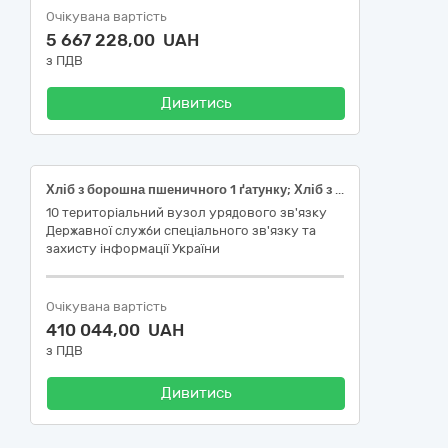
Очікувана вартість
5 667 228,00 UAH
з ПДВ
Дивитись
Хліб з борошна пшеничного 1 ґатунку; Хліб з суміші борошна житнього обдирного і пшеничного 1 ґатунку; Булочка з борошна пшеничного 1 ґатунку 70г., код згідно з ДК 021:2015 Єдиного закупівельного словника 15810000-9 Хлібопродукти, свіжовипечені хлібобулочні та кондитерські вироби
10 територіальний вузол урядового зв'язку
Державної служби спеціального зв'язку та
захисту інформації України
Очікувана вартість
410 044,00 UAH
з ПДВ
Дивитись