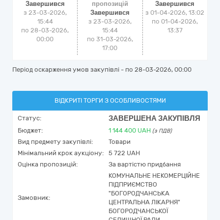
Завершився
пропозицій
Завершився
з 23-03-2026,
Завершився
з
01-04-2026, 13:02
15:44
з 23-03-2026,
по
01-04-2026,
по 28-03-2026,
15:44
13:37
00:00
по 31-03-2026,
17:00
Період оскарження умов закупівлі - по
28-03-2026, 00:00
ВІДКРИТІ ТОРГИ З ОСОБЛИВОСТЯМИ
ЗАВЕРШЕНА ЗАКУПІВЛЯ
Статус:
Бюджет:
1 144 400
UAH
(з ПДВ)
Вид предмету закупівлі:
Товари
Мінімальний крок аукціону:
5 722 UAH
Оцінка пропозицій:
За вартістю придбання
КОМУНАЛЬНЕ НЕКОМЕРЦІЙНЕ
ПІДПРИЄМСТВО
"БОГОРОДЧАНСЬКА
Замовник:
ЦЕНТРАЛЬНА ЛІКАРНЯ"
БОГОРОДЧАНСЬКОЇ
СЕЛИЩНОЇ РАДИ