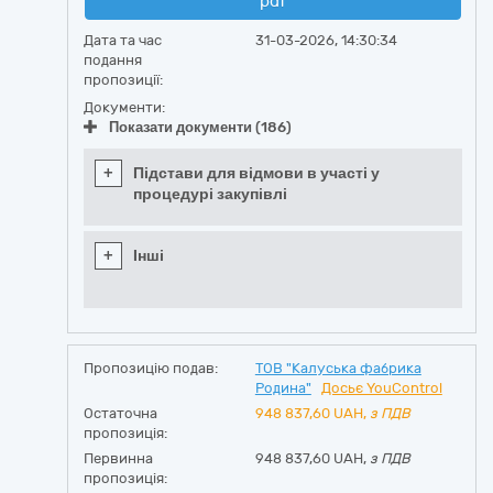
pdf
Дата та час
31-03-2026, 14:30:34
подання
пропозиції:
Документи:
Показати документи (186)
+
Підстави для відмови в участі у
процедурі закупівлі
+
Інші
Пропозицію подав:
ТОВ "Калуська фабрика
Родина"
Досьє YouControl
Остаточна
948 837,60
UAH,
з ПДВ
пропозиція:
Первинна
948 837,60 UAH,
з ПДВ
пропозиція: