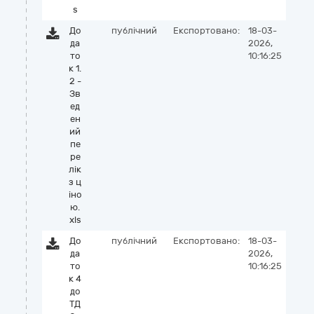
s
До
публічний
Експортовано:
18-03-
да
2026,
то
10:16:25
к 1.
2 -
Зв
ед
ен
ий
пе
ре
лік
з ц
іно
ю.
xls
До
публічний
Експортовано:
18-03-
да
2026,
то
10:16:25
к 4
до
ТД