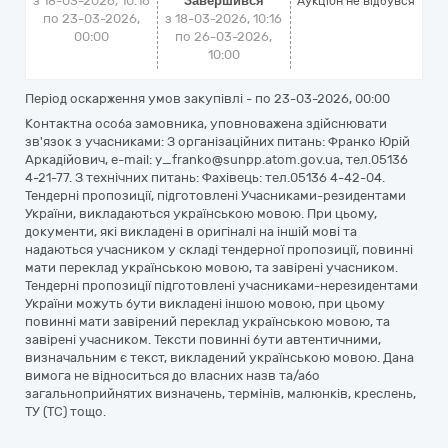
з 18-03-2026, 10:16
Завершився
Аукціон не відбувся
по 23-03-2026,
з 18-03-2026, 10:16
00:00
по 26-03-2026,
10:00
Період оскарження умов закупівлі - по
23-03-2026, 00:00
Контактна особа замовника, уповноважена здійснювати
зв'язок з учасниками: З організаційних питань: Франко Юрій
Аркадійович, e-mail: y_franko@sunpp.atom.gov.ua, тел.05136
4-21-77. З технічних питань: Фахівець: тел.05136 4-42-04.
Тендерні пропозиції, підготовлені Учасниками-резидентами
України, викладаються українською мовою. При цьому,
документи, які викладені в оригіналі на іншій мові та
надаються учасником у складі тендерної пропозиції, повинні
мати переклад українською мовою, та завірені учасником.
Тендерні пропозиції підготовлені учасниками-нерезидентами
України можуть бути викладені іншою мовою, при цьому
повинні мати завірений переклад українською мовою, та
завірені учасником. Тексти повинні бути автентичними,
визначальним є текст, викладений українською мовою. Дана
вимога не відноситься до власних назв та/або
загальноприйнятих визначень, термінів, малюнків, креслень,
ТУ (ТС) тощо.