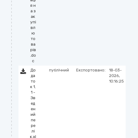
я н
а з
ак
упі
вл
ю
то
ва
рів
.do
c
До
публічний
Експортовано:
18-03-
да
2026,
то
10:16:25
к 1.
1 -
Зв
ед
ен
ий
пе
ре
лі
к.xl