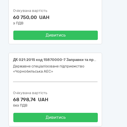
Очікувана вартість
60 750,00 UAH
з ПДВ
Дивитись
ДК 021:2015 код 15870000-7 Заправки та приправи (Оцет столовий, перець чорний та інше)
Державне спеціалізоване підприємство
«Чорнобильська АЕС»
Очікувана вартість
68 798,74 UAH
без ПДВ
Дивитись