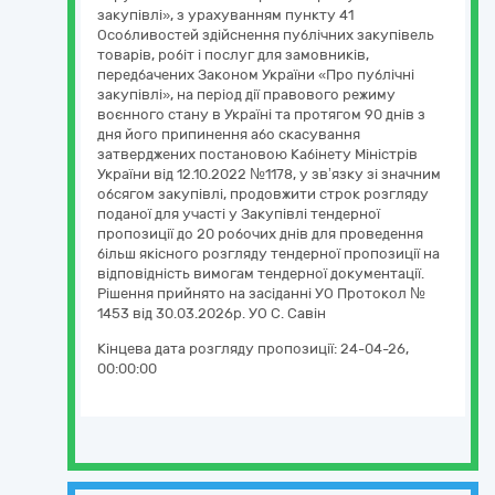
закупівлі», з урахуванням пункту 41
Особливостей здійснення публічних закупівель
товарів, робіт і послуг для замовників,
передбачених Законом України «Про публічні
закупівлі», на період дії правового режиму
воєнного стану в Україні та протягом 90 днів з
дня його припинення або скасування
затверджених постановою Кабінету Міністрів
України від 12.10.2022 №1178, у зв’язку зі значним
обсягом закупівлі, продовжити строк розгляду
поданої для участі у Закупівлі тендерної
пропозиції до 20 робочих днів для проведення
більш якісного розгляду тендерної пропозиції на
відповідність вимогам тендерної документації.
Рішення прийнято на засіданні УО Протокол №
1453 від 30.03.2026р. УО С. Савін
Кінцева дата розгляду пропозиції:
24-04-26,
00:00:00