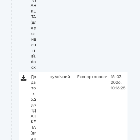
АН
КЕ
ТА
(дл
я р
ез
ид
ен
ті
в).
do
cx
До
публічний
Експортовано:
18-03-
да
2026,
то
10:16:25
к
5.2
до
ТД
АН
КЕ
ТА
(дл
я н