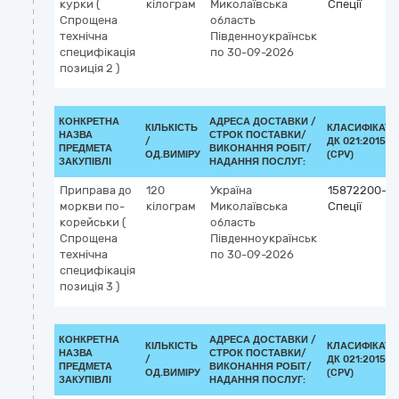
курки (
кілограм
Миколаївська
Спеції
Cпрощена
область
технічна
Південноукраїнськ
специфікація
по 30-09-2026
позиція 2 )
КОНКРЕТНА
АДРЕСА ДОСТАВКИ /
КІЛЬКІСТЬ
КЛАСИФІКАТО
НАЗВА
СТРОК ПОСТАВКИ/
/
ДК 021:2015
ПРЕДМЕТА
ВИКОНАННЯ РОБІТ/
ОД.ВИМІРУ
(CPV)
ЗАКУПІВЛІ
НАДАННЯ ПОСЛУГ:
Приправа до
120
Україна
15872200-3
моркви по-
кілограм
Миколаївська
Спеції
корейськи (
область
Cпрощена
Південноукраїнськ
технічна
по 30-09-2026
специфікація
позиція 3 )
КОНКРЕТНА
АДРЕСА ДОСТАВКИ /
КІЛЬКІСТЬ
КЛАСИФІКАТО
НАЗВА
СТРОК ПОСТАВКИ/
/
ДК 021:2015
ПРЕДМЕТА
ВИКОНАННЯ РОБІТ/
ОД.ВИМІРУ
(CPV)
ЗАКУПІВЛІ
НАДАННЯ ПОСЛУГ: