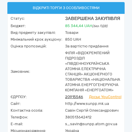
ВІДКРИТІ ТОРГИ З ОСОБЛИВОСТЯМИ
ЗАВЕРШЕНА ЗАКУПІВЛЯ
Статус:
Бюджет:
85 344,44
UAH
(без ПДВ)
Вид предмету закупівлі:
Товари
Мінімальний крок аукціону:
850 UAH
Оцінка пропозицій:
За вартістю придбання
ФІЛІЯ «ВІДОКРЕМЛЕНИЙ
ПІДРОЗДІЛ
«ПІВДЕННОУКРАЇНСЬКА
АТОМНА ЕЛЕКТРИЧНА
Замовник:
СТАНЦІЯ» АКЦІОНЕРНОГО
ТОВАРИСТВА «НАЦІОНАЛЬНА
АТОМНА ЕНЕРГОГЕНЕРУЮЧА
КОМПАНІЯ «ЕНЕРГОАТОМ»
ЄДРПОУ:
20915546
Досьє YouControl
Сайт:
http://www.sunpp.mk.ua
Контактна особа:
Савін Сергій Олександрович
Телефон:
380513642412
E-mail:
s_savin@sunpp.atom.gov.ua
Місцезнаходження:
Україна