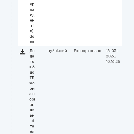
ер
ез
ид
ен
ті
в).
do
cx
До
публічний
Експортовано:
18-03-
да
2026,
то
10:16:25
к 6
до
ТД
Фо
рм
а п
орі
вн
ял
ьн
ої
та
бл