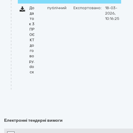
До
публічний
Експортовано:
18-03-
да
2026,
то
10:16:25
к 3
ПР
ОЄ
КТ
до
го
во
ру.
do
cx
Електронні тендерні вимоги