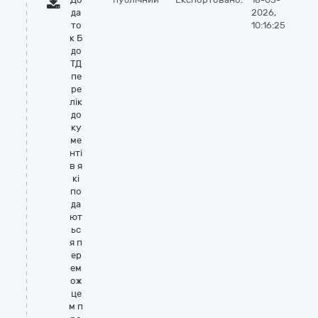
да
2026,
то
10:16:25
к Б
до
ТД
пе
ре
лік
до
ку
ме
нті
в я
кі
по
да
ют
ьс
я п
ер
ем
ож
це
м п