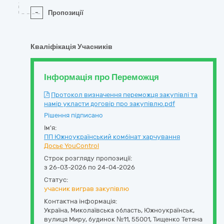
-
Пропозиції
Кваліфікація Учасників
Інформація про Переможця
Протокол визначення переможця закупівлі та
намір укласти договір про закупівлю.pdf
Рішення підписано
Ім'я:
ПП Южноукраїнський комбінат харчування
Досьє YouControl
Строк розгляду пропозиції:
з 26-03-2026 по 24-04-2026
Статус:
учасник виграв закупівлю
Контактна інформація:
Україна
,
Миколаївська область
,
Южноукраїнськ,
вулиця Миру, будинок №11
,
55001
,
Тищенко Тетяна