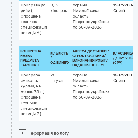
Приправа до
0,75
Україна
15872200-3
риби (
кілограм
Миколаївська
Спеції
Cпрощена
область
технічна
Південноукраїнськ
специфікація
по 30-09-2026
позиція 6 )
КОНКРЕТНА
АДРЕСА ДОСТАВКИ /
КІЛЬКІСТЬ
КЛАСИФІКАТО
НАЗВА
СТРОК ПОСТАВКИ/
/
ДК 021:2015
ПРЕДМЕТА
ВИКОНАННЯ РОБІТ/
ОД.ВИМІРУ
(CPV)
ЗАКУПІВЛІ
НАДАННЯ ПОСЛУГ:
Приправа
25
Україна
15872200-3
смакова,
штука
Миколаївська
Спеції
куряча, не
область
менше 75 г (
Південноукраїнськ
Cпрощена
по 30-09-2026
технічна
специфікація
позиція 7 )
+
Інформація по лоту