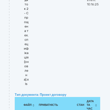
то
10:16:25
к 2
- С
пр
ощ
ен
а т
ех.
сп
ец
иф
іка
ція
(он
ов
ле
н
а).x
ls
Тип документа: Проект договору
ДАТА
ФАЙЛ
ПРИВАТНІСТЬ
СТАН
ТА
ЧАС