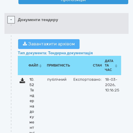
-
Документи тендеру
Завантажити архівом
Тип документа: Тендерна документація
ДАТА
ФАЙЛ
ПРИВАТНІСТЬ
СТАН
ТА
ЧАС
10.
публічний
Експортовано:
18-03-
52
2026,
Те
10:16:25
нд
ер
на
до
ку
ме
нт
аці