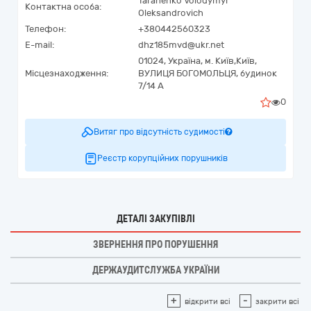
Taranenko Volodymyr
Контактна особа:
Oleksandrovich
Телефон:
+380442560323
E-mail:
dhz185mvd@ukr.net
01024,
Україна
,
м. Київ,
Київ,
Місцезнаходження:
ВУЛИЦЯ БОГОМОЛЬЦЯ, будинок
7/14 А
0
Витяг про відсутність судимості
Реєстр корупційних порушників
ДЕТАЛІ ЗАКУПІВЛІ
ЗВЕРНЕННЯ ПРО ПОРУШЕННЯ
ДЕРЖАУДИТСЛУЖБА УКРАЇНИ
+
-
відкрити всі
закрити всі