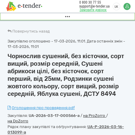
0 800 30 77 55
support@e-tender.ua
UK
Замовити дзвінок
Повернутись назад
Закупівлю оголошено - 17-03-2026, 11:01. Дата останніх змін -
17-03-2026, 11:01
Чорнослив сушений, без кісточки, сорт
вищий, розмір середній, Сушені
абрикоси цілі, без кісточок, сорт
перший, від 25мм, Родзинки сушені
жовтого кольору, сорт вищий, розмір
середній, Яблука сушені, ДСТУ 8494
Оголошення про проведення.pdf
Закупівля:
UA-2026-03-17-000566-a
/
на ProZorro
/
на DoZorro
Рядок плану закупівлі та обґрунтування:
UA-P-2026-03-16-
013099-a