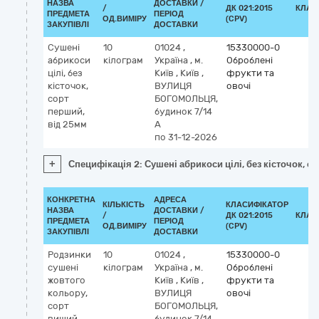
НАЗВА
ДОСТАВКИ /
/
ДК 021:2015
КЛАС
ПРЕДМЕТА
ПЕРІОД
ОД.ВИМІРУ
(CPV)
ЗАКУПІВЛІ
ДОСТАВКИ
Сушені
10
01024
,
15330000-0
абрикоси
кілограм
Україна
,
м.
Оброблені
цілі, без
Київ
,
Київ
,
фрукти та
кісточок,
ВУЛИЦЯ
овочі
сорт
БОГОМОЛЬЦЯ,
перший,
будинок 7/14
від 25мм
А
по 31-12-2026
+
Специфікація 2: Сушені абрикоси цілі, без кісточок, с
КОНКРЕТНА
АДРЕСА
КІЛЬКІСТЬ
КЛАСИФІКАТОР
НАЗВА
ДОСТАВКИ /
/
ДК 021:2015
КЛАС
ПРЕДМЕТА
ПЕРІОД
ОД.ВИМІРУ
(CPV)
ЗАКУПІВЛІ
ДОСТАВКИ
Родзинки
10
01024
,
15330000-0
сушені
кілограм
Україна
,
м.
Оброблені
жовтого
Київ
,
Київ
,
фрукти та
кольору,
ВУЛИЦЯ
овочі
сорт
БОГОМОЛЬЦЯ,
вищий,
будинок 7/14