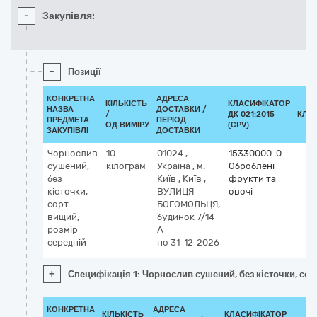
-
Закупівля:
-
Позиції
КОНКРЕТНА
АДРЕСА
КІЛЬКІСТЬ
КЛАСИФІКАТОР
НАЗВА
ДОСТАВКИ /
/
ДК 021:2015
КЛА
ПРЕДМЕТА
ПЕРІОД
ОД.ВИМІРУ
(CPV)
ЗАКУПІВЛІ
ДОСТАВКИ
Чорнослив
10
01024
,
15330000-0
сушений,
кілограм
Україна
,
м.
Оброблені
без
Київ
,
Київ
,
фрукти та
кісточки,
ВУЛИЦЯ
овочі
сорт
БОГОМОЛЬЦЯ,
вищий,
будинок 7/14
розмір
А
середній
по 31-12-2026
+
Специфікація 1: Чорнослив сушений, без кісточки, сор
КОНКРЕТНА
АДРЕСА
КІЛЬКІСТЬ
КЛАСИФІКАТОР