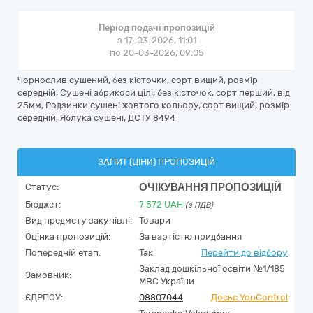
Період подачі пропозицій
з 17-03-2026, 11:01
по 20-03-2026, 09:05
Чорнослив сушений, без кісточки, сорт вищий, розмір
середній, Сушені абрикоси цілі, без кісточок, сорт перший, від
25мм, Родзинки сушені жовтого кольору, сорт вищий, розмір
середній, Яблука сушені, ДСТУ 8494
ЗАПИТ (ЦІНИ) ПРОПОЗИЦІЙ
ОЧІКУВАННЯ ПРОПОЗИЦІЙ
Статус:
Бюджет:
7 572
UAH
(з ПДВ)
Вид предмету закупівлі:
Товари
Оцінка пропозицій:
За вартістю придбання
Попередній етап:
Так
Перейти до відбору
Заклад дошкільної освіти №1/185
Замовник:
МВС України
ЄДРПОУ:
08807044
Досьє YouControl