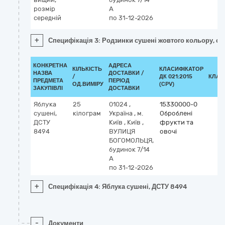
розмір
А
середній
по 31-12-2026
+
Специфікація 3: Родзинки сушені жовтого кольору, со
КОНКРЕТНА
АДРЕСА
КІЛЬКІСТЬ
КЛАСИФІКАТОР
НАЗВА
ДОСТАВКИ /
/
ДК 021:2015
КЛАС
ПРЕДМЕТА
ПЕРІОД
ОД.ВИМІРУ
(CPV)
ЗАКУПІВЛІ
ДОСТАВКИ
Яблука
25
01024
,
15330000-0
сушені,
кілограм
Україна
,
м.
Оброблені
ДСТУ
Київ
,
Київ
,
фрукти та
8494
ВУЛИЦЯ
овочі
БОГОМОЛЬЦЯ,
будинок 7/14
А
по 31-12-2026
+
Специфікація 4: Яблука сушені, ДСТУ 8494
-
Документи