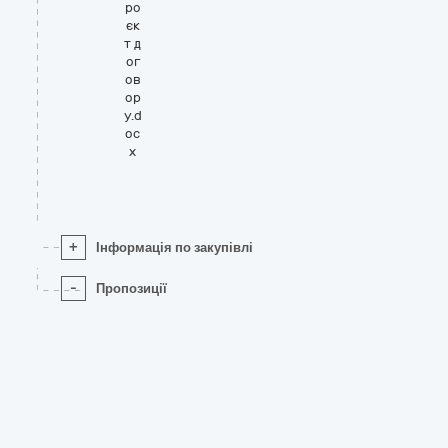
ро
єк
т д
ог
ов
ор
у.d
oc
x
+
Інформація по закупівлі
-
Пропозиції