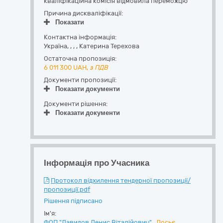
кваліфікаційна комісія відмовила переможцю
Причина дискваліфікації:
Показати
Контактна інформація:
Україна
,
,
,
,
Катерина Терехова
Остаточна пропозиція:
6 011 300
UAH,
з ПДВ
Документи пропозиції:
Показати документи
Документи рішення:
Показати документи
Інформація про Учасника
Протокол відхилення тендерної пропозиції/
пропозиції.pdf
Рішення підписано
Ім'я:
ФОП "Давидов Денис Віталійович"
Досьє