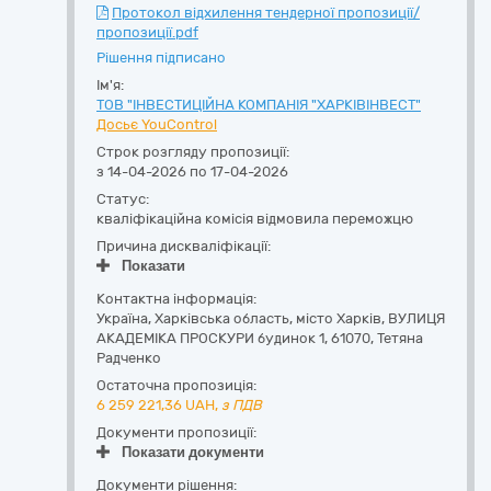
Протокол відхилення тендерної пропозиції/
пропозиції.pdf
Рішення підписано
Ім'я:
ТОВ "ІНВЕСТИЦІЙНА КОМПАНІЯ "ХАРКІВІНВЕСТ"
Досьє YouControl
Строк розгляду пропозиції:
з 14-04-2026 по 17-04-2026
Статус:
кваліфікаційна комісія відмовила переможцю
Причина дискваліфікації:
Показати
Контактна інформація:
Україна
,
Харківська область
,
місто Харків,
ВУЛИЦЯ
АКАДЕМІКА ПРОСКУРИ будинок 1
,
61070
,
Тетяна
Радченко
Остаточна пропозиція:
6 259 221,36
UAH,
з ПДВ
Документи пропозиції:
Показати документи
Документи рішення: