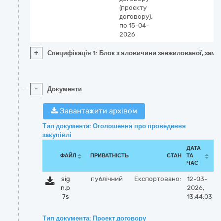
(проєкту
договору).
по 15-04-
2026
+
Специфікація 1: Блок з яловичини знежилованої, замо
-
Документи
Завантажити архівом
Тип документа: Оголошення про проведення
закупівлі
ДАТА
ФАЙЛ
ПРИВАТНІСТЬ
СТАН
ТА
ЧАС
sig
публічний
Експортовано:
12-03-
n.p
2026,
7s
13:44:03
Тип документа: Проект договору