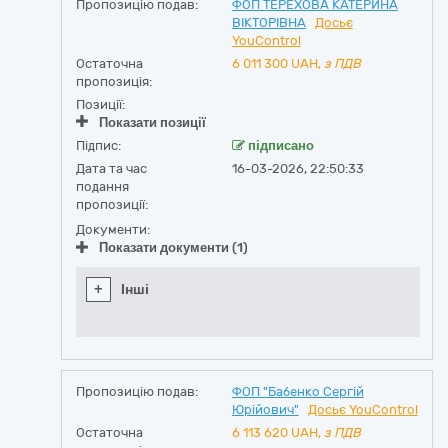
Пропозицію подав:
ФОП ТЕРЕХОВА КАТЕРИНА
ВІКТОРІВНА
Досьє
YouControl
Остаточна
6 011 300
UAH,
з ПДВ
пропозиція:
Позиції:
Показати позиції
Підпис:
підписано
Дата та час
16-03-2026, 22:50:33
подання
пропозиції:
Документи:
Показати документи (1)
+
Інші
Пропозицію подав:
ФОП "Бабенко Сергій
Юрійович"
Досьє YouControl
Остаточна
6 113 620
UAH,
з ПДВ