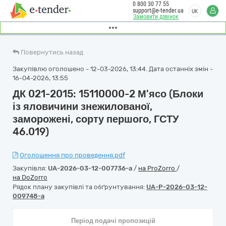
0 800 30 77 55
support@e-tender.ua
UK
Замовити дзвінок
Повернутись назад
Закупівлю оголошено - 12-03-2026, 13:44. Дата останніх змін -
16-04-2026, 13:55
ДК 021-2015: 15110000-2 М'ясо (Блоки
із яловичини знежилованої,
заморожені, сорту першого, ГСТУ
46.019)
Оголошення про проведення.pdf
Закупівля:
UA-2026-03-12-007736-a
/
на ProZorro
/
на DoZorro
Рядок плану закупівлі та обґрунтування:
UA-P-2026-03-12-
009748-a
Період подачі пропозицій