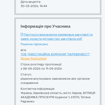
Дата акцепта:
30-03-2026, 14:44
Інформація про Учасника
Протокол визначення переможця закупівлі та
намір укласти договір про закупівлю.pdf
Рішення підписано
Ім'я:
ТОВ "ІНВЕСТИЦІЙНА КОМПАНІЯ "ХАРКІВІНВЕСТ"
Досьє YouControl
Строк розгляду пропозиції:
з 08-04-2026 по 11-04-2026
Статус:
рішення анульовано замовником або органом
оскарження
Контактна інформація:
Україна
,
Харківська область
,
місто Харків,
ВУЛИЦЯ
АКАДЕМІКА ПРОСКУРИ будинок 1
,
61070
,
Тетяна
Радченко