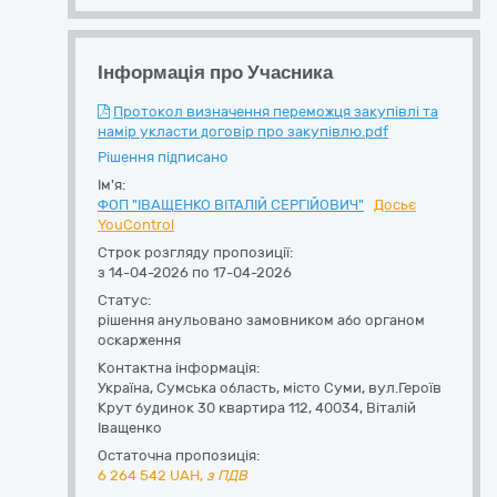
Інформація про Учасника
Протокол визначення переможця закупівлі та
намір укласти договір про закупівлю.pdf
Рішення підписано
Ім'я:
ФОП "ІВАЩЕНКО ВІТАЛІЙ СЕРГІЙОВИЧ"
Досьє
YouControl
Строк розгляду пропозиції:
з 14-04-2026 по 17-04-2026
Статус:
рішення анульовано замовником або органом
оскарження
Контактна інформація:
Україна
,
Сумська область
,
місто Суми,
вул.Героїв
Крут будинок 30 квартира 112
,
40034
,
Віталій
Іващенко
Остаточна пропозиція:
6 264 542
UAH,
з ПДВ