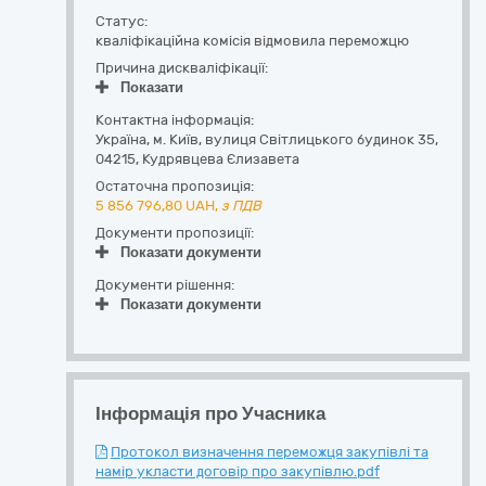
Статус:
кваліфікаційна комісія відмовила переможцю
Причина дискваліфікації:
Показати
Контактна інформація:
Україна
,
м. Київ
,
вулиця Світлицького будинок 35
,
04215
,
Кудрявцева Єлизавета
Остаточна пропозиція:
5 856 796,80
UAH,
з ПДВ
Документи пропозиції:
Показати документи
Документи рішення:
Показати документи
Інформація про Учасника
Протокол визначення переможця закупівлі та
намір укласти договір про закупівлю.pdf