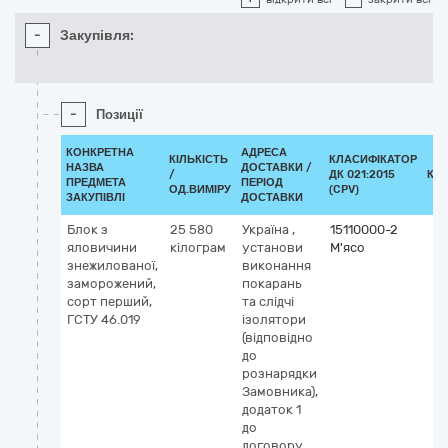
-
Закупівля:
-
Позиції
КОНКРЕТНА
АДРЕСА
КІЛЬКІСТЬ
КЛАСИФІКАТОР
НАЗВА
ДОСТАВКИ /
/
ДК 021:2015
КЛ
ПРЕДМЕТА
ПЕРІОД
ОД.ВИМІРУ
(CPV)
ЗАКУПІВЛІ
ДОСТАВКИ
Блок з
25 580
Україна
,
15110000-2
яловичини
кілограм
установи
М'ясо
знежилованої,
виконання
заморожений,
покарань
сорт перший,
та слідчі
ГСТУ 46.019
ізолятори
(відповідно
до
рознарядки
Замовника),
додаток 1
до
договору