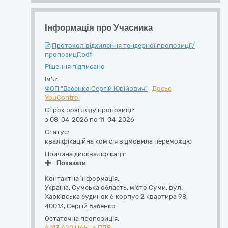
Інформація про Учасника
Протокол відхилення тендерної пропозиції/
пропозиції.pdf
Рішення підписано
Ім'я:
ФОП "Бабенко Сергій Юрійович"
Досьє
YouControl
Строк розгляду пропозиції:
з 08-04-2026 по 11-04-2026
Статус:
кваліфікаційна комісія відмовила переможцю
Причина дискваліфікації:
Показати
Контактна інформація:
Україна
,
Сумська область
,
місто Суми,
вул.
Харківська будинок 6 корпус 2 квартира 98
,
40013
,
Сергій Бабенко
Остаточна пропозиція:
6 113 620
UAH,
з ПДВ