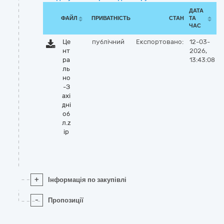
ДАТА
ФАЙЛ
ПРИВАТНІСТЬ
СТАН
ТА
ЧАС
Це
публічний
Експортовано:
12-03-
нт
2026,
ра
13:43:08
ль
но
-З
ахі
дні
об
л.z
ip
+
Інформація по закупівлі
-
Пропозиції