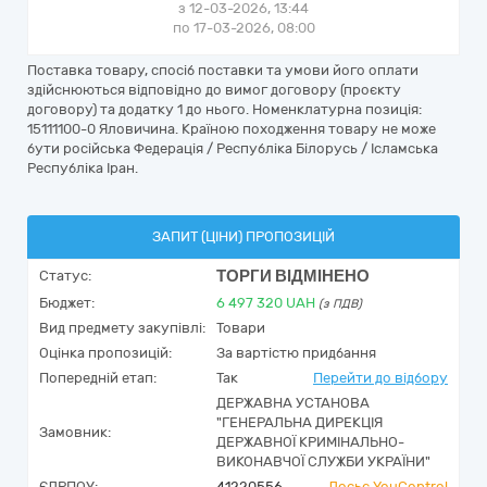
з 12-03-2026, 13:44
по 17-03-2026, 08:00
Поставка товару, спосіб поставки та умови його оплати
здійснюються відповідно до вимог договору (проєкту
договору) та додатку 1 до нього. Номенклатурна позиція:
15111100-0 Яловичина. Країною походження товару не може
бути російська Федерація / Республіка Білорусь / Ісламська
Республіка Іран.
ЗАПИТ (ЦІНИ) ПРОПОЗИЦІЙ
ТОРГИ ВІДМІНЕНО
Статус:
Бюджет:
6 497 320
UAH
(з ПДВ)
Вид предмету закупівлі:
Товари
Оцінка пропозицій:
За вартістю придбання
Попередній етап:
Так
Перейти до відбору
ДЕРЖАВНА УСТАНОВА
"ГЕНЕРАЛЬНА ДИРЕКЦІЯ
Замовник:
ДЕРЖАВНОЇ КРИМІНАЛЬНО-
ВИКОНАВЧОЇ СЛУЖБИ УКРАЇНИ"
ЄДРПОУ:
41220556
Досьє YouControl