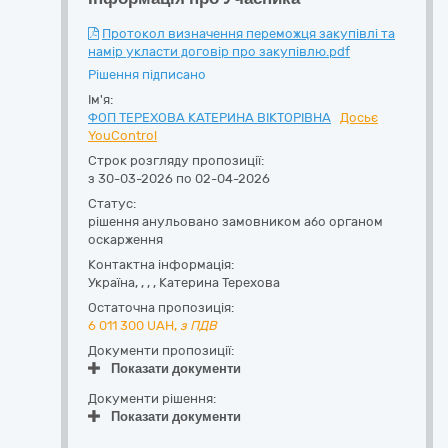
Протокол визначення переможця закупівлі та
намір укласти договір про закупівлю.pdf
Рішення підписано
Ім'я:
ФОП ТЕРЕХОВА КАТЕРИНА ВІКТОРІВНА
Досьє
YouControl
Строк розгляду пропозиції:
з 30-03-2026 по 02-04-2026
Статус:
рішення анульовано замовником або органом
оскарження
Контактна інформація:
Україна
,
,
,
,
Катерина Терехова
Остаточна пропозиція:
6 011 300
UAH,
з ПДВ
Документи пропозиції:
Показати документи
Документи рішення:
Показати документи