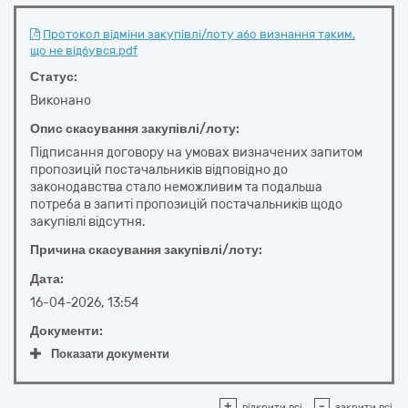
Протокол відміни закупівлі/лоту або визнання таким,
що не відбувся.pdf
Статус:
Виконано
Опис скасування закупівлі/лоту:
Підписання договору на умовах визначених запитом
пропозицій постачальників відповідно до
законодавства стало неможливим та подальша
потреба в запиті пропозицій постачальників щодо
закупівлі відсутня.
Причина скасування закупівлі/лоту:
Дата:
16-04-2026, 13:54
Документи:
Показати документи
+
-
відкрити всі
закрити всі