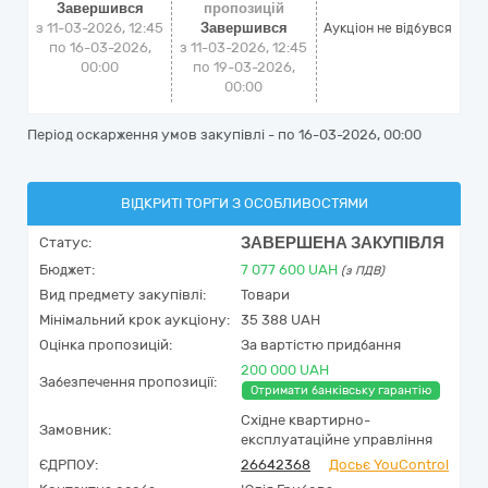
Завершився
пропозицій
з 11-03-2026, 12:45
Завершився
Аукціон не відбувся
по 16-03-2026,
з 11-03-2026, 12:45
00:00
по 19-03-2026,
00:00
Період оскарження умов закупівлі - по
16-03-2026, 00:00
ВІДКРИТІ ТОРГИ З ОСОБЛИВОСТЯМИ
ЗАВЕРШЕНА ЗАКУПІВЛЯ
Статус:
Бюджет:
7 077 600
UAH
(з ПДВ)
Вид предмету закупівлі:
Товари
Мінімальний крок аукціону:
35 388 UAH
Оцінка пропозицій:
За вартістю придбання
200 000 UAH
Забезпечення пропозиції:
Отримати банківську гарантію
Східне квартирно-
Замовник:
експлуатаційне управління
ЄДРПОУ:
26642368
Досьє YouControl