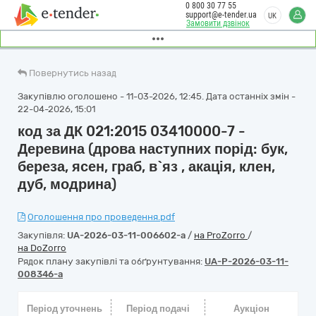
0 800 30 77 55
support@e-tender.ua
UK
Замовити дзвінок
Повернутись назад
Закупівлю оголошено - 11-03-2026, 12:45. Дата останніх змін -
22-04-2026, 15:01
код за ДК 021:2015 03410000-7 -
Деревина (дрова наступних порід: бук,
береза, ясен, граб, в`яз , акація, клен,
дуб, модрина)
Оголошення про проведення.pdf
Закупівля:
UA-2026-03-11-006602-a
/
на ProZorro
/
на DoZorro
Рядок плану закупівлі та обґрунтування:
UA-P-2026-03-11-
008346-a
Період уточнень
Період подачі
Аукціон