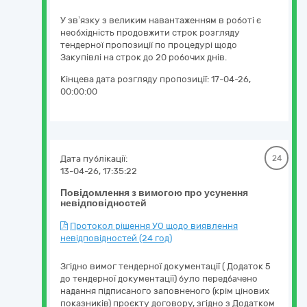
У зв’язку з великим навантаженням в роботі є
необхідність продовжити строк розгляду
тендерної пропозиції по процедурі щодо
Закупівлі на строк до 20 робочих днів.
Кінцева дата розгляду пропозиції:
17-04-26,
00:00:00
Дата публікації:
24
13-04-26, 17:35:22
Повідомлення з вимогою про усунення
невідповідностей
Протокол рішення УО щодо виявлення
невідповідностей (24 год)
Згідно вимог тендерної документації ( Додаток 5
до тендерної документації) було передбачено
надання підписаного заповненого (крім цінових
показників) проєкту договору, згідно з Додатком