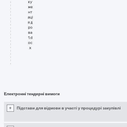
ку
ме
нт
аці
я д
ро
ва
1.d
oc
x
Електронні тендерні вимоги
+
Підстави для відмови в участі у процедурі закупівлі