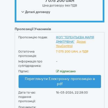
7 075 200 UAH
Ціна договору без ПДВ
Деталі договору
Пропозиції Учасників
Пропозицію подав:
ФОП "ТЕРЕНТЬЄВА МАРІЯ
ДМИТРІВНА"
Досьє
YouControl
Остаточна
7 075 200
UAH,
з ПДВ
пропозиція:
Інформація про
-
субпідрядника:
Підпис:
підписано
Переглянути Електронну пропозицію в
pdf
Дата та час
16-03-2026, 22:28:00
подання
пропозиції:
Документи: