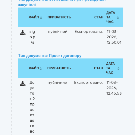
закупівлі
ДАТА
ФАЙЛ
ПРИВАТНІСТЬ
СТАН
ТА
ЧАС
sig
публічний
Експортовано:
11-03-
n.p
2026,
7s
12:50:01
Тип документа: Проект договору
ДАТА
ФАЙЛ
ПРИВАТНІСТЬ
СТАН
ТА
ЧАС
До
публічний
Експортовано:
11-03-
да
2026,
то
12:45:53
к 2
пр
оє
кт
до
го
во