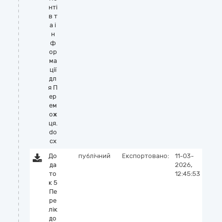
нті
в т
а і
н
ф
ор
ма
ції
дл
я П
ер
ем
ож
ця.
do
cx
До
публічний
Експортовано:
11-03-
да
2026,
то
12:45:53
к 5
Пе
ре
лік
до