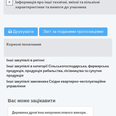
+
Інформація про інші технічні, якісні та кількісні
характеристики та вимоги до учасника
Друкувати
Звіт за поданими пропозиціями
Корисні посилання
Інші закупівлі в регіоні
Інші закупівлі в категорії Сільськогосподарська, фермерська
продукція, продукція рибальства, лісівництва та супутня
продукція
Інші закупівлі замовника Східне квартирно-експлуатаційне
управління
Вас може зацікавити
Деревина дров’яна непромислового використання (2 група: сосна, вільха )