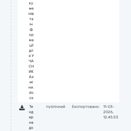
ку
ме
нів
та
ін
ф
ор
ма
ції
дл
я У
ЧА
СН
ИК
Аз
мі
ни.
do
cx
Те
публічний
Експортовано:
11-03-
нд
2026,
ер
12:45:53
на
до