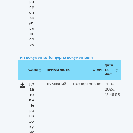
ра
пр
о з
ак
упі
вл
ю.
do
cx
Тип документа: Тендерна документація
ДАТА
ФАЙЛ
ПРИВАТНІСТЬ
СТАН
ТА
ЧАС
До
публічний
Експортовано:
11-03-
да
2026,
то
12:45:53
к 4
Пе
ре
лік
до
ку
ме