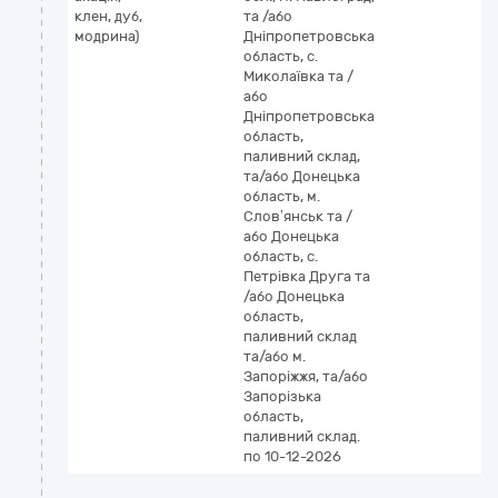
клен, дуб,
та /або
модрина)
Дніпропетровська
область, с.
Миколаївка та /
або
Дніпропетровська
область,
паливний склад,
та/або Донецька
область, м.
Словʼянськ та /
або Донецька
область, с.
Петрівка Друга та
/або Донецька
область,
паливний склад
та/або м.
Запоріжжя, та/або
Запорізька
область,
паливний склад.
по 10-12-2026