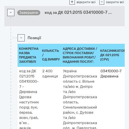
+
-
відкрити всі
закрити всі
-
код за ДК 021:2015 03410000-7
...
Завершено
-
Позиції
КОНКРЕТНА
АДРЕСА ДОСТАВКИ /
КІЛЬКІСТЬ
КЛАСИФІКАТОР
НАЗВА
СТРОК ПОСТАВКИ/
/
ДК 021:2015
ПРЕДМЕТА
ВИКОНАННЯ РОБІТ/
ОД.ВИМІРУ
(CPV)
ЗАКУПІВЛІ
НАДАННЯ ПОСЛУГ:
код за ДК
2 400
Україна
03410000-7
021:2015
одиниця
Дніпропетровська
Деревина
03410000-
область
с. Вільне
7 -
та/або м. Дніпро
Деревина
та /або
(дрова
Дніпропетровська
наступних
область,
порід: бук,
Синельниківський
береза,
район, с. Дубове
ясен, граб,
та /або
в`яз ,
Дніпропетровська
акація,
обл., м. Павлоград,