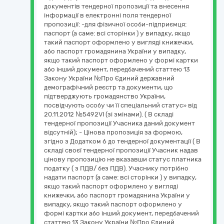
документів тендерної пропозиції та внесення
інформації в електронні поля тендерної
пропозиції: -для фізичної особи-підприємця:
паспорт (а саме: всі сторінки ) у випадку, якщо
такий паспорт оформлено у вигляді книжечки,
або паспорт громадянина України у випадку,
якщо такий паспорт оформлено у формі картки
або інший документ, передбачений статтею 13
Закону України №Про Єдиний державний
демографічний реєстр та документи, що
підтверджують громадянство України,
посвідчують особу чи її спеціальний статус» від
20.11.2012 №5492VI (зі змінами). ( В складі
тендерної пропозиції Учасника даний документ
відсутній); - Цінова пропозиція за формою,
згідно з Додатком 6 до тендерної документації ( В
складі своєї тендерної пропозиції Учасник надав
цінову пропозицію не вказавши статус платника
податку ( з ПДВ/ без ПДВ). Учаснику потрібно
надати паспорт (а саме: всі сторінки ) у випадку,
якщо такий паспорт оформлено у вигляді
книжечки, або паспорт громадянина України у
випадку, якщо такий паспорт оформлено у
формі картки або інший документ, передбачений
статтею 13 Закону України №Про Єдиний