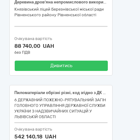
Деревина дров’яна непромислового використання (2 група: сосна, вільха )
Князівський ліцей Березнівської міської ради
Рівненського району Рівненської області
Очікувана вартість
88 740,00 UAH
без ПДВ
Дивитись
Пиломатеріали обрізні різні, код згідно з ДК 021-2015 – 03410000-7 Деревина
6 ДЕРЖАВНИЙ ПОЖЕЖНО-РЯТУВАЛЬНИЙ ЗАГІН
ГОЛОВНОГО УПРАВЛІННЯ ДЕРЖАВНОЇ СЛУЖБИ
УКРАЇНИ З НАДЗВИЧАЙНИХ СИТУАЦІЙ У
ЛЬВІВСЬКІЙ ОБЛАСТІ
Очікувана вартість
542 140,18 UAH