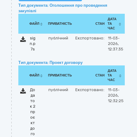
Тип документа: Оголошення про проведення
закупівлі
ДАТА
ФАЙЛ
ПРИВАТНІСТЬ
СТАН
ТА
ЧАС
sig
публічний
Експортовано:
11-03-
n.p
2026,
7s
12:37:35
Тип документа: Проект договору
ДАТА
ФАЙЛ
ПРИВАТНІСТЬ
СТАН
ТА
ЧАС
До
публічний
Експортовано:
11-03-
да
2026,
то
12:32:25
к 2
пр
оє
кт
до
го