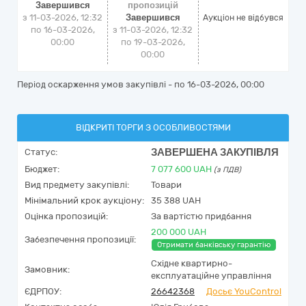
Завершився
пропозицій
з 11-03-2026, 12:32
Завершився
Аукціон не відбувся
по 16-03-2026,
з 11-03-2026, 12:32
00:00
по 19-03-2026,
00:00
Період оскарження умов закупівлі - по
16-03-2026, 00:00
ВІДКРИТІ ТОРГИ З ОСОБЛИВОСТЯМИ
ЗАВЕРШЕНА ЗАКУПІВЛЯ
Статус:
Бюджет:
7 077 600
UAH
(з ПДВ)
Вид предмету закупівлі:
Товари
Мінімальний крок аукціону:
35 388 UAH
Оцінка пропозицій:
За вартістю придбання
200 000 UAH
Забезпечення пропозиції:
Отримати банківську гарантію
Східне квартирно-
Замовник:
експлуатаційне управління
ЄДРПОУ:
26642368
Досьє YouControl