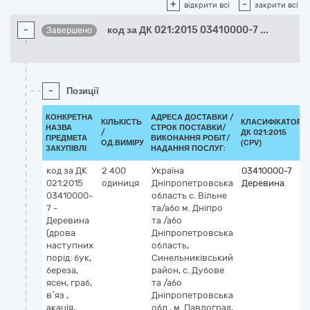
+
-
відкрити всі
закрити всі
-
код за ДК 021:2015 03410000-7
...
Завершено
-
Позиції
КОНКРЕТНА
АДРЕСА ДОСТАВКИ /
КІЛЬКІСТЬ
КЛАСИФІКАТОР
НАЗВА
СТРОК ПОСТАВКИ/
/
ДК 021:2015
ПРЕДМЕТА
ВИКОНАННЯ РОБІТ/
ОД.ВИМІРУ
(CPV)
ЗАКУПІВЛІ
НАДАННЯ ПОСЛУГ:
код за ДК
2 400
Україна
03410000-7
021:2015
одиниця
Дніпропетровська
Деревина
03410000-
область
с. Вільне
7 -
та/або м. Дніпро
Деревина
та /або
(дрова
Дніпропетровська
наступних
область,
порід: бук,
Синельниківський
береза,
район, с. Дубове
ясен, граб,
та /або
в`яз ,
Дніпропетровська
акація,
обл., м. Павлоград,