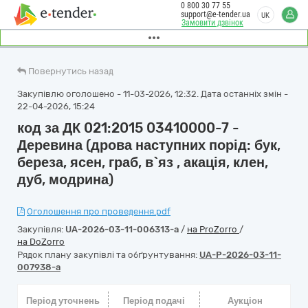
0 800 30 77 55
support@e-tender.ua
UK
Замовити дзвінок
Повернутись назад
Закупівлю оголошено - 11-03-2026, 12:32. Дата останніх змін -
22-04-2026, 15:24
код за ДК 021:2015 03410000-7 -
Деревина (дрова наступних порід: бук,
береза, ясен, граб, в`яз , акація, клен,
дуб, модрина)
Оголошення про проведення.pdf
Закупівля:
UA-2026-03-11-006313-a
/
на ProZorro
/
на DoZorro
Рядок плану закупівлі та обґрунтування:
UA-P-2026-03-11-
007938-a
Період уточнень
Період подачі
Аукціон