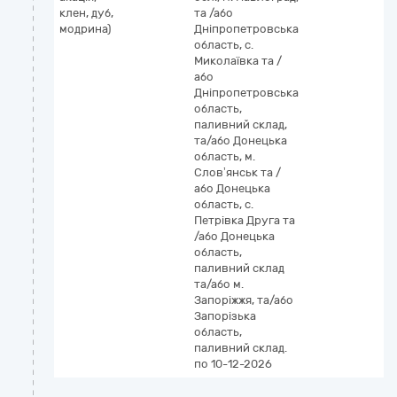
клен, дуб,
та /або
модрина)
Дніпропетровська
область, с.
Миколаївка та /
або
Дніпропетровська
область,
паливний склад,
та/або Донецька
область, м.
Словʼянськ та /
або Донецька
область, с.
Петрівка Друга та
/або Донецька
область,
паливний склад
та/або м.
Запоріжжя, та/або
Запорізька
область,
паливний склад.
по 10-12-2026