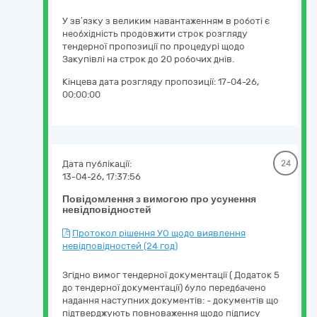
У зв’язку з великим навантаженням в роботі є
необхідність продовжити строк розгляду
тендерної пропозиції по процедурі щодо
Закупівлі на строк до 20 робочих днів.
Кінцева дата розгляду пропозиції:
17-04-26,
00:00:00
Дата публікації:
24
13-04-26, 17:37:56
Повідомлення з вимогою про усунення
невідповідностей
Протокол рішення УО щодо виявлення
невідповідностей (24 год)
Згідно вимог тендерної документації ( Додаток 5
до тендерної документації) було передбачено
надання наступних документів: - документів що
підтверджують повноваження щодо підпису