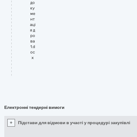
до
ку
ме
нт
аці
я д
ро
ва
1.d
oc
x
Електронні тендерні вимоги
+
Підстави для відмови в участі у процедурі закупівлі