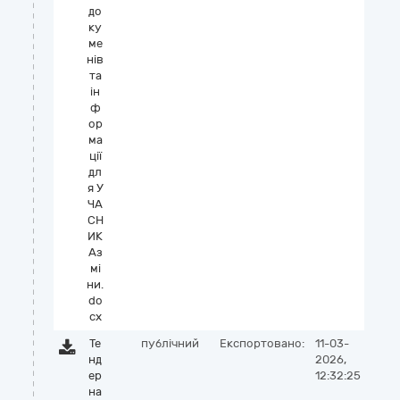
до
ку
ме
нів
та
ін
ф
ор
ма
ції
дл
я У
ЧА
СН
ИК
Аз
мі
ни.
do
cx
Те
публічний
Експортовано:
11-03-
нд
2026,
ер
12:32:25
на