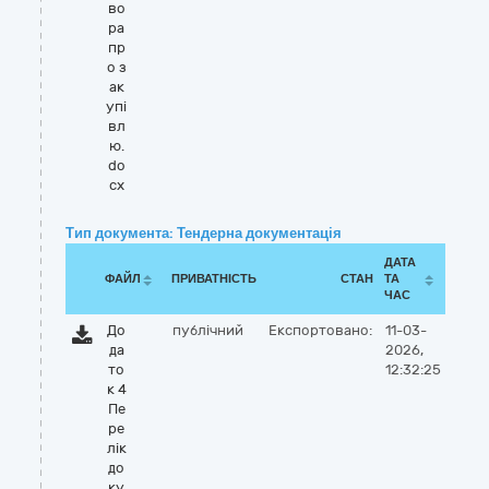
во
ра
пр
о з
ак
упі
вл
ю.
do
cx
Тип документа: Тендерна документація
ДАТА
ФАЙЛ
ПРИВАТНІСТЬ
СТАН
ТА
ЧАС
До
публічний
Експортовано:
11-03-
да
2026,
то
12:32:25
к 4
Пе
ре
лік
до
ку