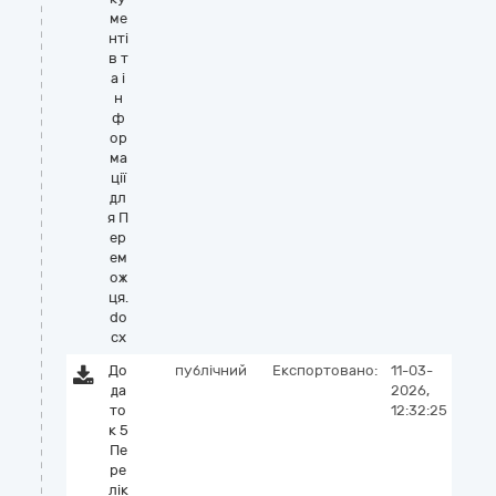
ме
нті
в т
а і
н
ф
ор
ма
ції
дл
я П
ер
ем
ож
ця.
do
cx
До
публічний
Експортовано:
11-03-
да
2026,
то
12:32:25
к 5
Пе
ре
лік