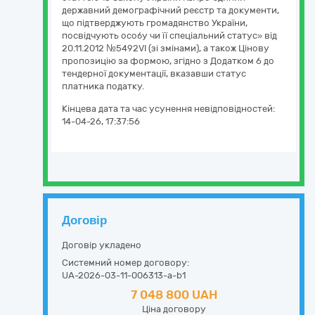
державний демографічний реєстр та документи,
що підтверджують громадянство України,
посвідчують особу чи її спеціальний статус» від
20.11.2012 №5492VI (зі змінами), а також Цінову
пропозицію за формою, згідно з Додатком 6 до
тендерної документації, вказавши статус
платника податку.
Кінцева дата та час усунення невідповідностей:
14-04-26, 17:37:56
Договір
Договір укладено
Системний номер договору:
UA-2026-03-11-006313-a-b1
7 048 800 UAH
Ціна договору