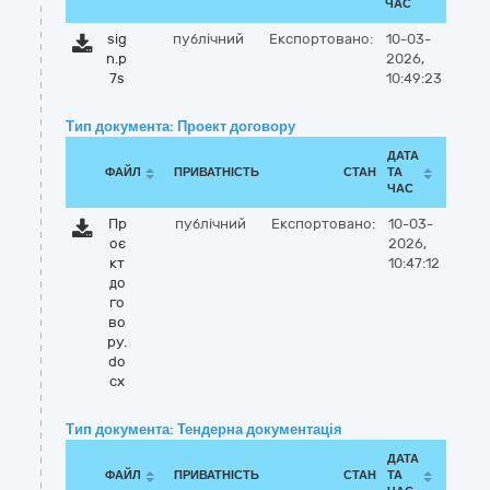
ЧАС
sig
публічний
Експортовано:
10-03-
n.p
2026,
7s
10:49:23
Тип документа: Проект договору
ДАТА
ФАЙЛ
ПРИВАТНІСТЬ
СТАН
ТА
ЧАС
Пр
публічний
Експортовано:
10-03-
оє
2026,
кт
10:47:12
до
го
во
ру.
do
cx
Тип документа: Тендерна документація
ДАТА
ФАЙЛ
ПРИВАТНІСТЬ
СТАН
ТА