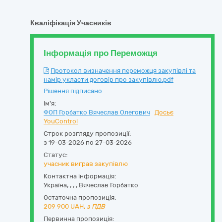
Кваліфікація Учасників
Інформація про Переможця
Протокол визначення переможця закупівлі та
намір укласти договір про закупівлю.pdf
Рішення підписано
Ім'я:
ФОП Горбатко Вячеслав Олегович
Досьє
YouControl
Строк розгляду пропозиції:
з 19-03-2026 по 27-03-2026
Статус:
учасник виграв закупівлю
Контактна інформація:
Україна
,
,
,
,
Вячеслав Горбатко
Остаточна пропозиція:
209 900
UAH,
з ПДВ
Первинна пропозиція: