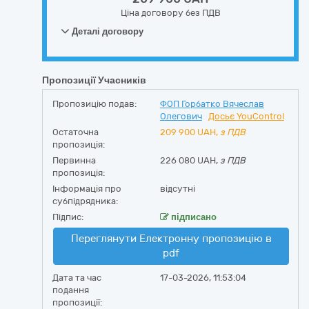
Ціна договору без ПДВ
Деталі договору
Пропозиції Учасників
Пропозицію подав:
ФОП Горбатко Вячеслав
Олегович
Досьє YouControl
Остаточна
209 900
UAH,
з ПДВ
пропозиція:
Первинна
226 080 UAH,
з ПДВ
пропозиція:
Інформація про
відсутні
субпідрядника:
Підпис:
підписано
Переглянути Електронну пропозицію в
pdf
Дата та час
17-03-2026, 11:53:04
подання
пропозиції: