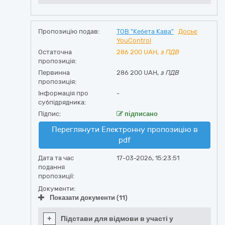
Пропозицію подав:
ТОВ "Кебета Кава"
Досьє
YouControl
Остаточна
286 200
UAH,
з ПДВ
пропозиція:
Первинна
286 200 UAH,
з ПДВ
пропозиція:
Інформація про
-
субпідрядника:
Підпис:
підписано
Переглянути Електронну пропозицію в
pdf
Дата та час
17-03-2026, 15:23:51
подання
пропозиції:
Документи:
Показати документи (11)
+
Підстави для відмови в участі у