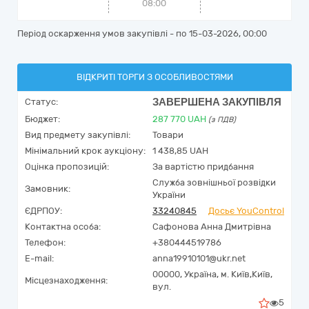
08:00
Період оскарження умов закупівлі - по
15-03-2026, 00:00
ВІДКРИТІ ТОРГИ З ОСОБЛИВОСТЯМИ
ЗАВЕРШЕНА ЗАКУПІВЛЯ
Статус:
Бюджет:
287 770
UAH
(з ПДВ)
Вид предмету закупівлі:
Товари
Мінімальний крок аукціону:
1 438,85 UAH
Оцінка пропозицій:
За вартістю придбання
Служба зовнішньої розвідки
Замовник:
України
ЄДРПОУ:
33240845
Досьє YouControl
Контактна особа:
Сафонова Анна Дмитрівна
Телефон:
+380444519786
E-mail:
anna19910101@ukr.net
00000,
Україна
,
м. Київ,
Київ,
Місцезнаходження:
вул.
5