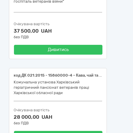
госпіталь ветеранів війни"
Очікувана вартість
37 500,00 UAH
без ПДВ
Дивитись
код ДК 021:2015 - 15860000-4 – Кава, чай та супутня продукція (Чай ваговий (код ДК 021:2015 - 15863200-7 – Чорний чай))
Комунальна установа Харківський
геріатричний пансіонат ветеранів праці
Харківської обласної ради
Очікувана вартість
28 000,00 UAH
без ПДВ