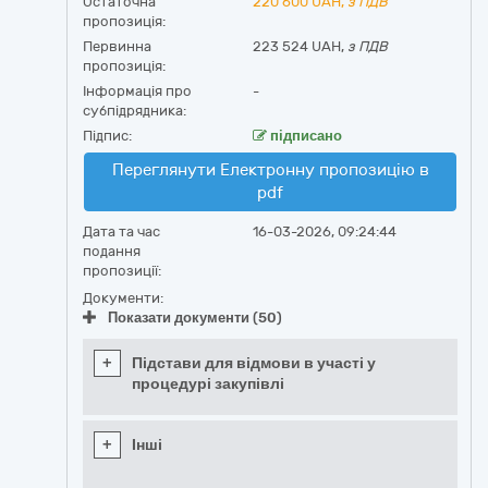
Остаточна
220 600
UAH,
з ПДВ
пропозиція:
Первинна
223 524 UAH,
з ПДВ
пропозиція:
Інформація про
-
субпідрядника:
Підпис:
підписано
Переглянути Електронну пропозицію в
pdf
Дата та час
16-03-2026, 09:24:44
подання
пропозиції:
Документи:
Показати документи (50)
+
Підстави для відмови в участі у
процедурі закупівлі
+
Інші