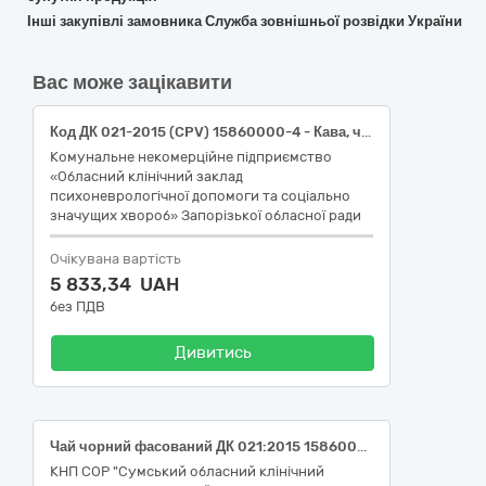
Інші закупівлі замовника Служба зовнішньої розвідки України
Вас може зацікавити
Код ДК 021-2015 (CPV) 15860000-4 - Кава, чай та супутня продукція (15863200-7 - Чорний чай)
Комунальне некомерційне підприємство
«Обласний клінічний заклад
психоневрологічної допомоги та соціально
значущих хвороб» Запорізької обласної ради
Очікувана вартість
5 833,34 UAH
без ПДВ
Дивитись
Чай чорний фасований ДК 021:2015 15860000-4 Кава, чай та супутня продукція
КНП СОР "Сумський обласний клінічний