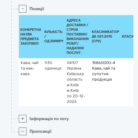
-
Позиції
АДРЕСА
ДОСТАВКИ /
КОНКРЕТНА
СТРОК
КІЛЬКІСТЬ
КЛАСИФІКАТОР
НАЗВА
ПОСТАВКИ/
/
ДК 021:2015
КЛАСИФІ
ПРЕДМЕТА
ВИКОНАННЯ
ОД.ВИМІРУ
(CPV)
ЗАКУПІВЛІ
РОБІТ/
НАДАННЯ
ПОСЛУГ:
Кава, чай
930
04107
15860000-4
та мак-
одиниця
Україна
Кава, чай та
кава
Київська
супутня
область
продукція
м.Київ
м.Київ
по 20-12-
2026
+
Інформація по лоту
-
Пропозиції