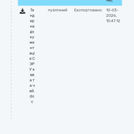
ЧАС
Те
публічний
Експортовано:
10-03-
нд
2026,
ер
10:47:12
на
до
ку
ме
нт
аці
я С
ЗР
У к
ав
а т
а ч
ай.
do
c