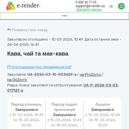
0 800 30 77 55
support@e-tender.ua
UK
Замовити дзвінок
Повернутись назад
Закупівлю оголошено - 10-03-2026, 10:49. Дата останніх змін -
28-04-2026, 16:41
Кава, чай та мак-кава
Оголошення про проведення.pdf
Закупівля:
UA-2026-03-10-003429-a
/
на ProZorro
/
на DoZorro
Рядок плану закупівлі та обґрунтування:
UA-P-2026-03-03-
017121-a
Період уточнень
Період подачі
Аукціон
Завершився
пропозицій
Завершився
з 10-03-2026, 10:49
Завершився
з
19-03-2026, 12:28
по 15-03-2026,
з 10-03-2026, 10:49
по
19-03-2026,
00:00
по 18-03-2026,
13:03