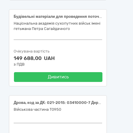
Будівельні матеріали для проведення поточного ремонту приміщень ІРВА НАСВ (дошка обрізна 30х200х4000 мм)
Національна академія сухопутних військ імені
гетьмана Петра Сагайдачного
Очікувана вартість
149 688,00 UAH
з ПДВ
Дивитись
Дрова, код за ДК: 021-2015: 03410000-7 Деревина
Військова частина Т0950