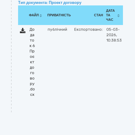
Тип документа: Проект договору
ДАТА
ФАЙЛ
ПРИВАТНІСТЬ
СТАН
ТА
ЧАС
До
публічний
Експортовано:
05-03-
да
2026,
то
10:38:53
к 6
Пр
оє
кт
до
го
во
ру
.do
cx