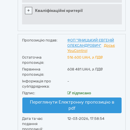
+
Кваліфікаційні критерії
Пропозицію подав:
ФОП "ЯНИЦЬКИЙ ЄВГЕНІЙ
ОЛЕКСАНДРОВИЧ"
Досьє
YouControl
Остаточна
516 600
UAH,
з ПДВ
пропозиція:
Первинна
608 481 UAH,
з ПДВ
пропозиція:
Інформація про
-
субпідрядника:
Підпис:
підписано
Переглянути Електронну пропозицію в
pdf
Дата та час
12-03-2026, 17:58:54
подання
пропозиції: