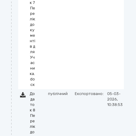
к 7
Пе
ре
лік
до
ку
ме
нті
в д
ля
Уч
ас
ни
ка.
do
cx
До
публічний
Експортовано:
05-03-
да
2026,
то
10:38:53
к 8
Пе
ре
лік
до