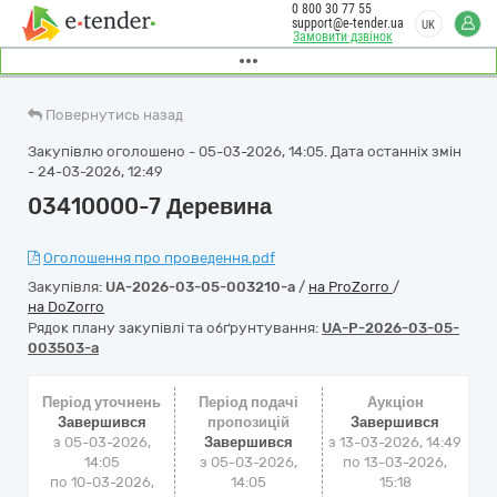
0 800 30 77 55
support@e-tender.ua
UK
Замовити дзвінок
Повернутись назад
Закупівлю оголошено - 05-03-2026, 14:05. Дата останніх змін
- 24-03-2026, 12:49
03410000-7 Деревина
Оголошення про проведення.pdf
Закупівля:
UA-2026-03-05-003210-a
/
на ProZorro
/
на DoZorro
Рядок плану закупівлі та обґрунтування:
UA-P-2026-03-05-
003503-a
Період уточнень
Період подачі
Аукціон
Завершився
пропозицій
Завершився
з 05-03-2026,
Завершився
з
13-03-2026, 14:49
14:05
з 05-03-2026,
по
13-03-2026,
по 10-03-2026,
14:05
15:18