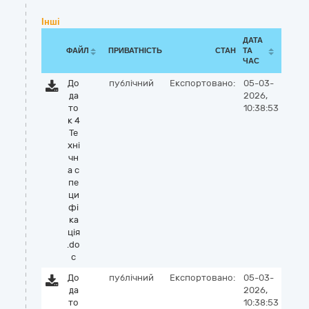
Інші
ДАТА
ФАЙЛ
ПРИВАТНІСТЬ
СТАН
ТА
ЧАС
До
публічний
Експортовано:
05-03-
да
2026,
то
10:38:53
к 4
Те
хні
чн
а с
пе
ци
фі
ка
ція
.do
c
До
публічний
Експортовано:
05-03-
да
2026,
то
10:38:53