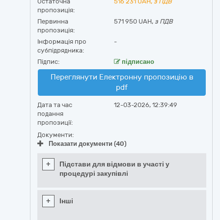
Остаточна
516 231
UAH,
з ПДВ
пропозиція:
Первинна
571 950 UAH,
з ПДВ
пропозиція:
Інформація про
-
субпідрядника:
Підпис:
підписано
Переглянути Електронну пропозицію в
pdf
Дата та час
12-03-2026, 12:39:49
подання
пропозиції:
Документи:
Показати документи (40)
+
Підстави для відмови в участі у
процедурі закупівлі
+
Інші