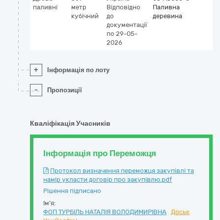
паливні
метр
Відповідно
Паливна
кубічний
до
деревина
документації
по 29-05-
2026
+
Інформація по лоту
-
Пропозиції
Кваліфікація Учасників
Інформація про Переможця
Протокол визначення переможця закупівлі та
намір укласти договір про закупівлю.pdf
Рішення підписано
Ім'я:
ФОП ТУРБІЛЬ НАТАЛІЯ ВОЛОДИМИРІВНА
Досьє