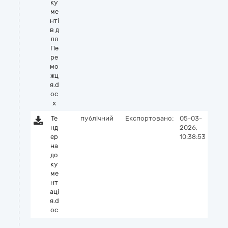
ку
ме
нті
в д
ля
Пе
ре
мо
жц
я.d
oc
x
Те
публічний
Експортовано:
05-03-
нд
2026,
ер
10:38:53
на
до
ку
ме
нт
аці
я.d
oc