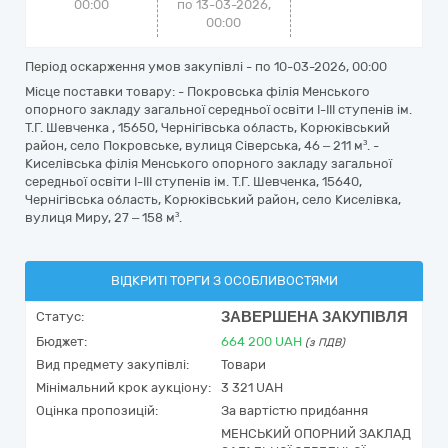
00:00
по 13-03-2026,
00:00
Період оскарження умов закупівлі - по
10-03-2026, 00:00
Місце поставки товару: - Покровська філія Менського
опорного закладу загальної середньої освіти І-ІІІ ступенів ім.
Т.Г. Шевченка , 15650, Чернігівська область, Корюківський
район, село Покровське, вулиця Сіверська, 46 – 211 м³. -
Киселівська філія Менського опорного закладу загальної
середньої освіти І-ІІІ ступенів ім. Т.Г. Шевченка, 15640,
Чернігівська область, Корюківський район, село Киселівка,
вулиця Миру, 27 – 158 м³.
ВІДКРИТІ ТОРГИ З ОСОБЛИВОСТЯМИ
ЗАВЕРШЕНА ЗАКУПІВЛЯ
Статус:
Бюджет:
664 200
UAH
(з ПДВ)
Вид предмету закупівлі:
Товари
Мінімальний крок аукціону:
3 321 UAH
Оцінка пропозицій:
За вартістю придбання
МЕНСЬКИЙ ОПОРНИЙ ЗАКЛАД