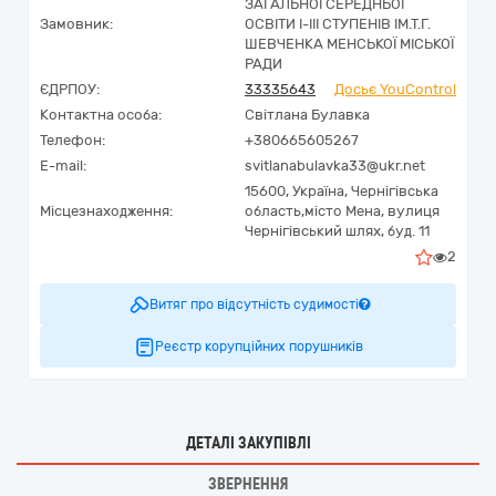
ЗАГАЛЬНОЇ СЕРЕДНЬОЇ
Замовник:
ОСВІТИ I-III СТУПЕНІВ ІМ.Т.Г.
ШЕВЧЕНКА МЕНСЬКОЇ МІСЬКОЇ
РАДИ
ЄДРПОУ:
33335643
Досьє YouControl
Контактна особа:
Світлана Булавка
Телефон:
+380665605267
E-mail:
svitlanabulavka33@ukr.net
15600,
Україна
,
Чернігівська
Місцезнаходження:
область,
місто Мена,
вулиця
Чернігівський шлях, буд. 11
2
Витяг про відсутність судимості
Реєстр корупційних порушників
ДЕТАЛІ ЗАКУПІВЛІ
ЗВЕРНЕННЯ