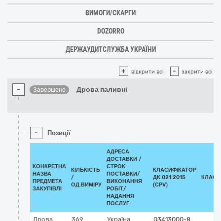
ВИМОГИ/СКАРГИ
DOZORRO
ДЕРЖАУДИТСЛУЖБА УКРАЇНИ
+
-
відкрити всі
закрити всі
-
Дрова паливні
Завершено
-
Позиції
АДРЕСА
ДОСТАВКИ /
КОНКРЕТНА
СТРОК
КІЛЬКІСТЬ
КЛАСИФІКАТОР
НАЗВА
ПОСТАВКИ/
/
ДК 021:2015
КЛАСИ
ПРЕДМЕТА
ВИКОНАННЯ
ОД.ВИМІРУ
(CPV)
ЗАКУПІВЛІ
РОБІТ/
НАДАННЯ
ПОСЛУГ:
Дрова
369
Україна
03413000-8