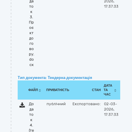
да
2026,
то
17:37:33
к
3.
Пр
оє
кт
до
го
во
ру.
do
cx
Тип документа: Тендерна документація
ДАТА
ФАЙЛ
ПРИВАТНІСТЬ
СТАН
ТА
ЧАС
До
публічний
Експортовано:
02-03-
да
2026,
то
17:37:33
к
4.
(те