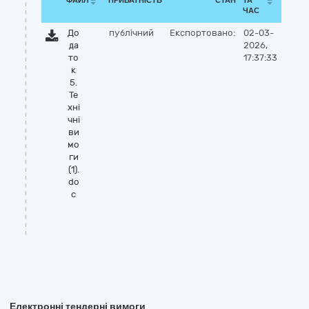
ФАЙЛ
ПРИВАТНІСТЬ
СТАН
ТА
ЧАС
До
публічний
Експортовано:
02-03-
да
2026,
то
17:37:33
к
5.
Те
хні
чні
ви
мо
ги
(1).
do
c
Електронні тендерні вимоги