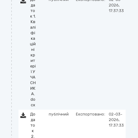
да
2026,
то
17:37:33
к 1.
Кв
алі
фі
ка
цій
ні
кр
ит
ері
ї У
ЧА
СН
ИК
А.
do
cx
До
публічний
Експортовано:
02-03-
да
2026,
то
17:37:33
к
2.