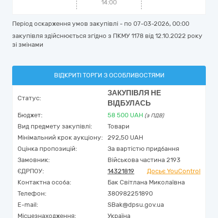
14:00
Період оскарження умов закупівлі - по
07-03-2026, 00:00
закупівля здійснюється згідно з ПКМУ 1178 від 12.10.2022 року
зі змінами
ВІДКРИТІ ТОРГИ З ОСОБЛИВОСТЯМИ
ЗАКУПІВЛЯ НЕ
Статус:
ВІДБУЛАСЬ
Бюджет:
58 500
UAH
(з ПДВ)
Вид предмету закупівлі:
Товари
Мінімальний крок аукціону:
292,50 UAH
Оцінка пропозицій:
За вартістю придбання
Замовник:
Військова частина 2193
ЄДРПОУ:
14321819
Досьє YouControl
Контактна особа:
Бак Світлана Миколаївна
Телефон:
380982251890
E-mail:
SBak@dpsu.gov.ua
Місцезнаходження:
Україна