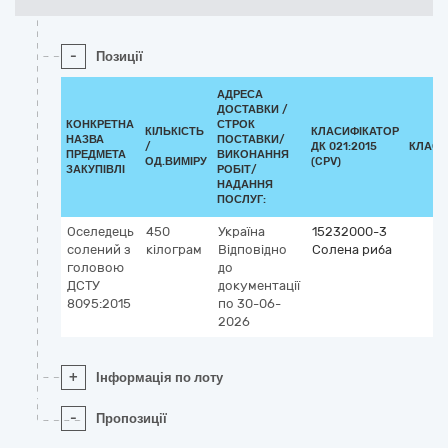
-
Позиції
АДРЕСА
ДОСТАВКИ /
КОНКРЕТНА
СТРОК
КІЛЬКІСТЬ
КЛАСИФІКАТОР
НАЗВА
ПОСТАВКИ/
/
ДК 021:2015
КЛАСИ
ПРЕДМЕТА
ВИКОНАННЯ
ОД.ВИМІРУ
(CPV)
ЗАКУПІВЛІ
РОБІТ/
НАДАННЯ
ПОСЛУГ:
Оселедець
450
Україна
15232000-3
солений з
кілограм
Відповідно
Солена риба
головою
до
ДСТУ
документації
8095:2015
по 30-06-
2026
+
Інформація по лоту
-
Пропозиції