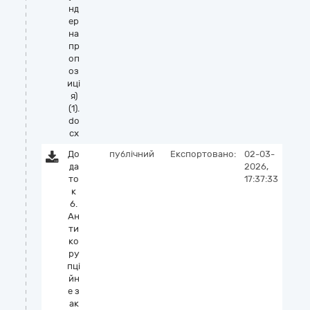
нд
ер
на
пр
оп
оз
иці
я)
(1).
do
cx
До
публічний
Експортовано:
02-03-
да
2026,
то
17:37:33
к
6.
Ан
ти
ко
ру
пці
йн
е з
ак