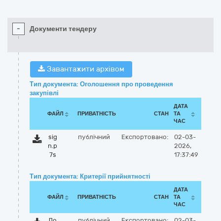
-
Документи тендеру
Завантажити архівом
Тип документа: Оголошення про проведення
закупівлі
ДАТА
ФАЙЛ
ПРИВАТНІСТЬ
СТАН
ТА
ЧАС
sig
публічний
Експортовано:
02-03-
n.p
2026,
7s
17:37:49
Тип документа: Критерії прийнятності
ДАТА
ФАЙЛ
ПРИВАТНІСТЬ
СТАН
ТА
ЧАС
До
публічний
Експортовано:
02-03-