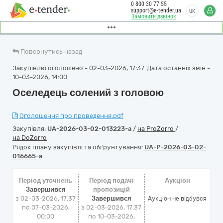
0 800 30 77 55
support@e-tender.ua
UK
Замовити дзвінок
Повернутись назад
Закупівлю оголошено - 02-03-2026, 17:37. Дата останніх змін -
10-03-2026, 14:00
Оселедець солений з головою
Оголошення про проведення.pdf
Закупівля:
UA-2026-03-02-013223-a
/
на ProZorro
/
на DoZorro
Рядок плану закупівлі та обґрунтування:
UA-P-2026-03-02-
016665-a
Період уточнень
Період подачі
Аукціон
Завершився
пропозицій
з 02-03-2026, 17:37
Завершився
Аукціон не відбувся
по 07-03-2026,
з 02-03-2026, 17:37
00:00
по 10-03-2026,