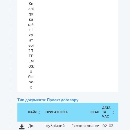
Кв
алі
фі
ка
цій
ні
кр
ит
ері
ї П
ЕР
ЕМ
ОЖ
Ц
Я.d
oc
x
Тип документа: Проект договору
ДАТА
ФАЙЛ
ПРИВАТНІСТЬ
СТАН
ТА
ЧАС
До
публічний
Експортовано:
02-03-