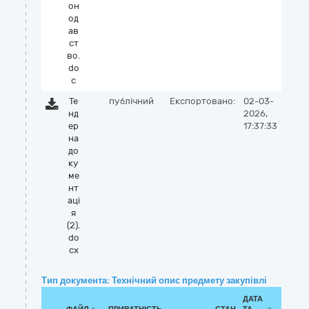
он
од
ав
ст
во.
do
c
Те
публічний
Експортовано:
02-03-
нд
2026,
ер
17:37:33
на
до
ку
ме
нт
аці
я
(2).
do
cx
Тип документа: Технічний опис предмету закупівлі
ДАТА