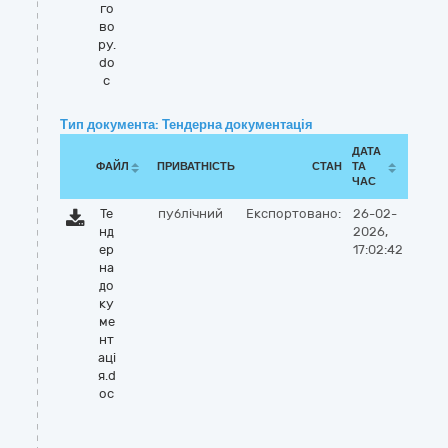
го
во
ру.
do
c
Тип документа: Тендерна документація
ДАТА
ФАЙЛ
ПРИВАТНІСТЬ
СТАН
ТА
ЧАС
Те
публічний
Експортовано:
26-02-
нд
2026,
ер
17:02:42
на
до
ку
ме
нт
аці
я.d
oc