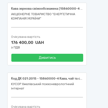
Кава зернова свіжообсмажена (15860000-4 Кава, чай та супутня продукція)
АКЦІОНЕРНЕ ТОВАРИСТВО "ЕНЕРГЕТИЧНА
КОМПАНІЯ УКРАЇНИ"
Очікувана вартість
176 400,00 UAH
з ПДВ
Дивитись
Код ДК 021:2015 - 15860000-4 Кава, чай та супутня продукція (Кавові напої розчинні та нерозчинні фасовані)
КУСОР Хмелівський психоневрологічний
інтернат
Очікувана вартість