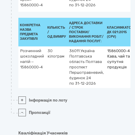
15860000-4
по 31-12-2026
АДРЕСА ДОСТАВКИ
КОНКРЕТНА
КІЛЬКІСТЬ
/
СТРОК
КЛАСИФІКАТОР
НАЗВА
/
ПОСТАВКИ/
ДК 021:2015
ПРЕДМЕТА
ОД.ВИМІРУ
ВИКОНАННЯ РОБІТ/
(CPV)
ЗАКУПІВЛІ
НАДАННЯ ПОСЛУГ:
Розчинний
30
36011
Україна
15860000-4
шоколадний
кілограм
Полтавська
Кава, чай та
напій –
область
Полтава
супутня
15860000-4
проспект
продукція
Першотравневий,
будинок 24
по 31-12-2026
+
Інформація по лоту
-
Пропозиції
Кваліфікація Учасників