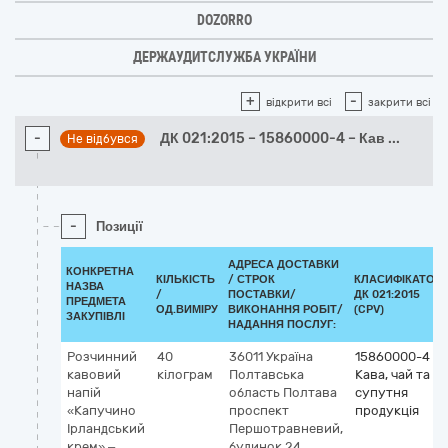
DOZORRO
ДЕРЖАУДИТСЛУЖБА УКРАЇНИ
+
-
відкрити всі
закрити всі
-
ДК 021:2015 – 15860000-4 – Кав
...
Не відбувся
-
Позиції
АДРЕСА ДОСТАВКИ
КОНКРЕТНА
КІЛЬКІСТЬ
/
СТРОК
КЛАСИФІКАТОР
НАЗВА
/
ПОСТАВКИ/
ДК 021:2015
ПРЕДМЕТА
ОД.ВИМІРУ
ВИКОНАННЯ РОБІТ/
(CPV)
ЗАКУПІВЛІ
НАДАННЯ ПОСЛУГ:
Розчинний
40
36011
Україна
15860000-4
кавовий
кілограм
Полтавська
Кава, чай та
напій
область
Полтава
супутня
«Капучино
проспект
продукція
Ірландський
Першотравневий,
крем» –
будинок 24