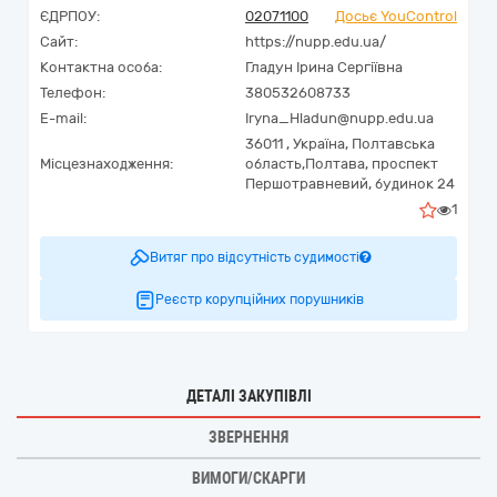
ЄДРПОУ:
02071100
Досьє YouControl
Сайт:
https://nupp.edu.ua/
Контактна особа:
Гладун Ірина Сергіївна
Телефон:
380532608733
E-mail:
Iryna_Hladun@nupp.edu.ua
36011 ,
Україна
,
Полтавська
Місцезнаходження:
область,
Полтава,
проспект
Першотравневий, будинок 24
1
Витяг про відсутність судимості
Реєстр корупційних порушників
ДЕТАЛІ ЗАКУПІВЛІ
ЗВЕРНЕННЯ
ВИМОГИ/СКАРГИ