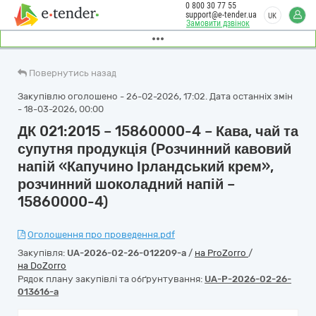
0 800 30 77 55
support@e-tender.ua
UK
Замовити дзвінок
Повернутись назад
Закупівлю оголошено - 26-02-2026, 17:02. Дата останніх змін
- 18-03-2026, 00:00
ДК 021:2015 – 15860000-4 – Кава, чай та
супутня продукція (Розчинний кавовий
напій «Капучино Ірландський крем»,
розчинний шоколадний напій –
15860000-4)
Оголошення про проведення.pdf
Закупівля:
UA-2026-02-26-012209-a
/
на ProZorro
/
на DoZorro
Рядок плану закупівлі та обґрунтування:
UA-P-2026-02-26-
013616-a