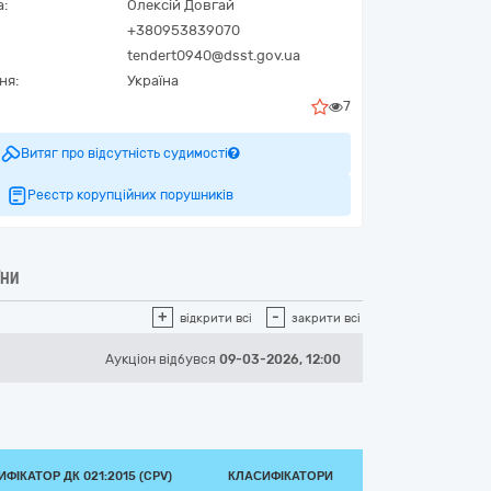
а:
Олексій Довгай
+380953839070
tendert0940@dsst.gov.ua
ня:
Україна
7
Витяг про відсутність судимості
Реєстр корупційних порушників
ЇНИ
+
-
відкрити всі
закрити всі
Аукціон відбувся
09-03-2026, 12:00
ФІКАТОР ДК 021:2015 (CPV)
КЛАСИФІКАТОРИ