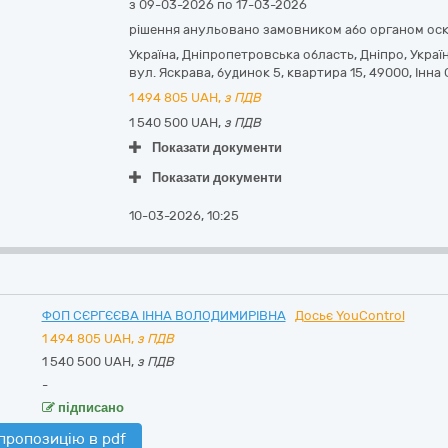
з 09-03-2026 по 17-03-2026
рішення анульовано замовником або органом ос
Україна
,
Дніпропетровська область
,
Дніпро,
Украї
вул. Яскрава, будинок 5, квартира 15
,
49000
,
Інна
1 494 805
UAH,
з ПДВ
1 540 500 UAH,
з ПДВ
Показати документи
Показати документи
10-03-2026, 10:25
ФОП СЄРГЄЄВА ІННА ВОЛОДИМИРІВНА
Досьє YouControl
1 494 805
UAH,
з ПДВ
1 540 500 UAH,
з ПДВ
-
підписано
пропозицію в pdf