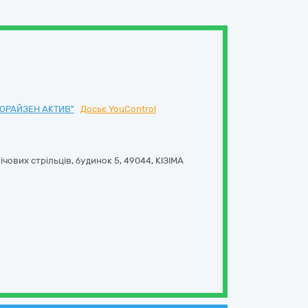
ОРАЙЗЕН АКТИВ"
Досьє YouControl
Січових стрільців, будинок 5
,
49044
,
КІЗІМА