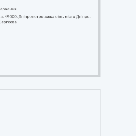
карження
на, 49000, Дніпропетровська обл., місто Дніпро,
 Сєргєєва