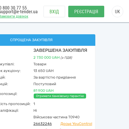
0 800 30 77 55
support@e-tender.ua
ВХІД
РЕЄСТРАЦІЯ
UK
Замовити дзвінок
СПРОЩЕНА ЗАКУПІВЛЯ
ЗАВЕРШЕНА ЗАКУПІВЛЯ
2 730 000
UAH
(з ПДВ)
купівлі:
Товари
к аукціону:
13 650 UAH
ій:
За вартістю придбання
ицій:
Поступовий
81 900 UAH
опозиції:
Отримати банківську гарантію
кість пропозицій:
1
аліфікації:
Ні
Військова частина Т0940
26632246
Досьє YouControl