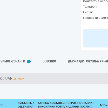
Контактна особ
Телефон:
E-mail:
Місцезнаходжен
ВИМОГИ/СКАРГИ
DOZORRO
ДЕРЖАУДИТСЛУЖБА УКРА
1
000
UAH
(з ПДВ)
КІЛЬКІСТЬ /
АДРЕСА ДОСТАВКИ /
СТРОК ПОСТАВКИ/
ВЛІ
КЛАСИ
ОД.ВИМІРУ
ВИКОНАННЯ РОБІТ/НАДАННЯ ПОСЛУГ: