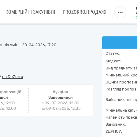
КОМЕРЦІЙНІ ЗАКУПІВЛІ
PROZORRO.ПРОДАЖІ
нніх змін - 20-04-2026, 17:20
Статус:
Бюджет:
Вид предмету за
Мінімальний кро
/
на DoZorro
Оцінка пропозиц
Розгляд пропоз
 пропозицій
Аукціон
ився
Завершився
Забезпечення пр
6, 12:00
з
09-03-2026, 12:00
6, 12:00
по
09-03-2026, 12:35
Мінімальна кіль
Наявність прекв
Замовник:
ЄДРПОУ: