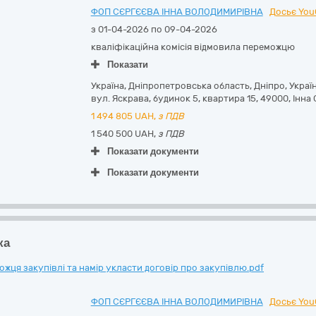
ФОП СЄРГЄЄВА ІННА ВОЛОДИМИРІВНА
Досьє You
з 01-04-2026 по 09-04-2026
кваліфікаційна комісія відмовила переможцю
Показати
Україна
,
Дніпропетровська область
,
Дніпро,
Украї
вул. Яскрава, будинок 5, квартира 15
,
49000
,
Інна
1 494 805
UAH,
з ПДВ
1 540 500 UAH,
з ПДВ
Показати документи
Показати документи
ка
ця закупівлі та намір укласти договір про закупівлю.pdf
ФОП СЄРГЄЄВА ІННА ВОЛОДИМИРІВНА
Досьє You