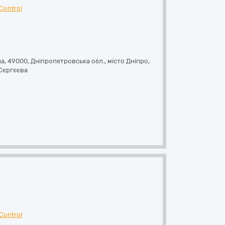
Control
на, 49000, Дніпропетровська обл., місто Дніпро,
 Сєргєєва
Control