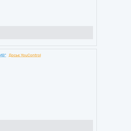
ИВ"
Досьє YouControl