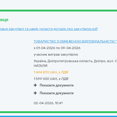
ожця
ця закупівлі та намір укласти договір про закупівлю.pdf
ТОВАРИСТВО З ОБМЕЖЕНОЮ ВІДПОВІДАЛЬНІСТЮ "
з 01-04-2026 по 09-04-2026
учасник виграв закупівлю
Україна
,
Дніпропетровська область
,
Дніпро,
вул. 
НАТАЛІЯ
1 494 870
UAH,
з ПДВ
1 599 000 UAH,
з ПДВ
Показати документи
Показати документи
02-04-2026, 10:41