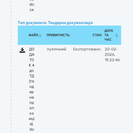
do
cx
Тип документа: Тендерна документація
ДАТА
ФАЙЛ
ПРИВАТНІСТЬ
СТАН
ТА
ЧАС
ДО
публічний
Експортовано:
20-02-
ДА
2026,
ТО
15:22:46
К 4
до
ТД
(те
нд
ер
на
пр
оп
оз
иці
я).
do