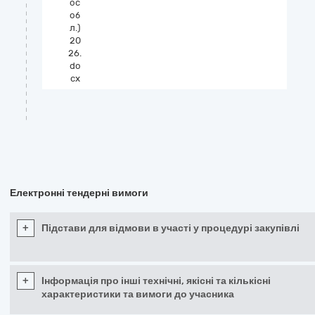
ос
об
л.)
20
26.
do
cx
Електронні тендерні вимоги
+
Підстави для відмови в участі у процедурі закупівлі
+
Інформація про інші технічні, якісні та кількісні
характеристики та вимоги до учасника