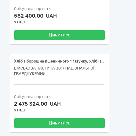
Очікувана вартість
582 400,00 UAH
з ПДВ
Дивитись
Хліб з борошна пшеничного 1 ґатунку; хліб із суміші борошна житнього обдирного і пшеничного 1 ґатунку; булочка з борошна пшеничного 1 ґатунку
ВІЙСЬКОВА ЧАСТИНА 3017 НАЦІОНАЛЬНОЇ
ГВАРДІЇ УКРАЇНИ
Очікувана вартість
2 475 324,00 UAH
з ПДВ
Дивитись