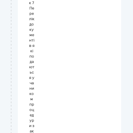
к 7
Пе
ре
лік
до
ку
ме
нті
в я
кі
по
да
ют
ьс
я у
ча
ни
ко
м
пр
оц
ед
ур
и з
ак