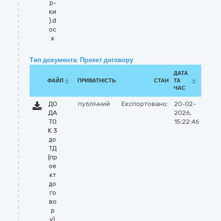
р-
ки
).d
oc
x
Тип документа: Проект договору
ДАТА
ФАЙЛ
ПРИВАТНІСТЬ
СТАН
ТА
ЧАС
ДО
публічний
Експортовано:
20-02-
ДА
2026,
ТО
15:22:46
К 3
до
ТД
(пр
ое
кт
до
го
во
р
у).