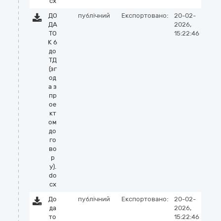
cx
ДО
публічний
Експортовано:
20-02-
ДА
2026,
ТО
15:22:46
К 6
до
ТД
(зг
од
а з
пр
ое
кт
ом
до
го
во
р
у).
do
cx
До
публічний
Експортовано:
20-02-
да
2026,
то
15:22:46