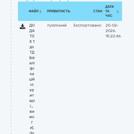
ДАТА
ФАЙЛ
ПРИВАТНІСТЬ
СТАН
ТА
ЧАС
ДО
публічний
Експортовано:
20-02-
ДА
2026,
ТО
15:22:46
К 1
до
ТД
(кв
алі
фі
ка
цій
ні
кр
ит
ері
ї_
ви
мо
г
и).
do