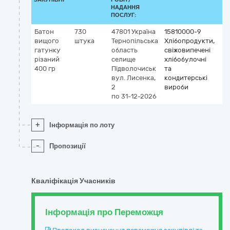
НАДАННЯ
ПОСЛУГ:
Батон
730
47801
Україна
15810000-9
вищого
штука
Тернопільська
Хлібопродукти,
гатунку
область
свіжовипечені
різаний
селище
хлібобулочні
400 гр
Підволочиськ
та
вул. Лисенка,
кондитерські
2
вироби
по 31-12-2026
+
Інформація по лоту
-
Пропозиції
Кваліфікація Учасників
Інформація про Переможця