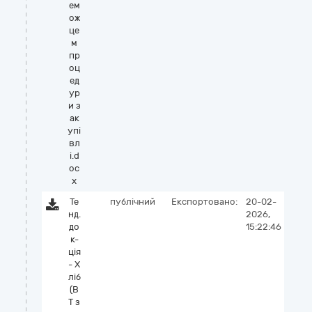
ем
ож
це
м
пр
оц
ед
ур
и з
ак
упі
вл
і.d
oc
x
Те
публічний
Експортовано:
20-02-
нд.
2026,
до
15:22:46
к-
ція
- Х
ліб
(В
Т з