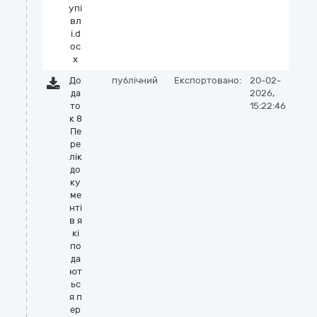
упі
вл
і.d
oc
x
До
публічний
Експортовано:
20-02-
да
2026,
то
15:22:46
к 8
Пе
ре
лік
до
ку
ме
нті
в я
кі
по
да
ют
ьс
я п
ер