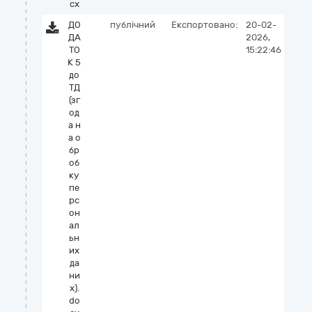
cx
ДО
публічний
Експортовано:
20-02-
ДА
2026,
ТО
15:22:46
К 5
до
ТД
(зг
од
а н
а о
бр
об
ку
пе
рс
он
ал
ьн
их
да
ни
х).
do