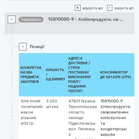
+
-
відкрити всі
закрити всі
-
15810000-9 - Хлібопродукти, св
...
Завершено
-
Позиції
АДРЕСА
ДОСТАВКИ /
КОНКРЕТНА
СТРОК
КІЛЬКІСТЬ
НАЗВА
ПОСТАВКИ/
КЛАСИФІКАТОР
/
КЛ
ПРЕДМЕТА
ВИКОНАННЯ
ДК 021:2015 (CPV)
ОД.ВИМІРУ
ЗАКУПІВЛІ
РОБІТ/
НАДАННЯ
ПОСЛУГ:
Хліб білий
3 650
47801
Україна
15810000-9
посипаний
штука
Тернопільська
Хлібопродукти,
маком
область
свіжовипечені
різаний
селище
хлібобулочні
600 гр
Підволочиськ
та
вул. Лисенка,
кондитерські
2
вироби