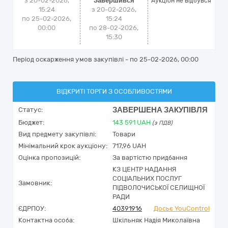
з 20-02-2026,
Завершився
Аукціон не відбувся
15:24
з 20-02-2026,
по 25-02-2026,
15:24
00:00
по 28-02-2026,
15:30
Період оскарження умов закупівлі - по
25-02-2026, 00:00
ВІДКРИТІ ТОРГИ З ОСОБЛИВОСТЯМИ
ЗАВЕРШЕНА ЗАКУПІВЛЯ
Статус:
Бюджет:
143 591
UAH
(з ПДВ)
Вид предмету закупівлі:
Товари
Мінімальний крок аукціону:
717,96 UAH
Оцінка пропозицій:
За вартістю придбання
КЗ ЦЕНТР НАДАННЯ
СОЦІАЛЬНИХ ПОСЛУГ
Замовник:
ПІДВОЛОЧИСЬКОЇ СЕЛИЩНОЇ
РАДИ
ЄДРПОУ:
40391916
Досьє YouControl
Контактна особа:
Шкільняк Надія Миколаївна