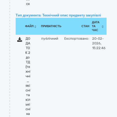
cx
Тип документа: Технічний опис предмету закупівлі
ДАТА
ФАЙЛ
ПРИВАТНІСТЬ
СТАН
ТА
ЧАС
ДО
публічний
Експортовано:
20-02-
ДА
2026,
ТО
15:22:46
К 2
до
ТД
(те
хні
чні
_
які
сні
та
кіл
ькі
сні
ха