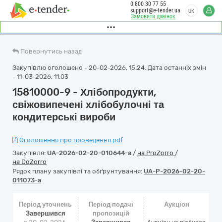
0 800 30 77 55
support@e-tender.ua
UK
Замовити дзвінок
Повернутись назад
Закупівлю оголошено - 20-02-2026, 15:24. Дата останніх змін
- 11-03-2026, 11:03
15810000-9 - Хлібопродукти,
свіжовипечені хлібобулочні та
кондитерські вироби
Оголошення про проведення.pdf
Закупівля:
UA-2026-02-20-010644-a
/
на ProZorro
/
на DoZorro
Рядок плану закупівлі та обґрунтування:
UA-P-2026-02-20-
011073-a
Період уточнень
Період подачі
Аукціон
Завершився
пропозицій