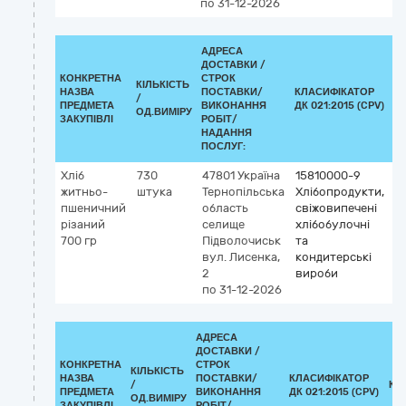
по 31-12-2026
АДРЕСА
ДОСТАВКИ /
КОНКРЕТНА
СТРОК
КІЛЬКІСТЬ
НАЗВА
ПОСТАВКИ/
КЛАСИФІКАТОР
/
К
ПРЕДМЕТА
ВИКОНАННЯ
ДК 021:2015 (CPV)
ОД.ВИМІРУ
ЗАКУПІВЛІ
РОБІТ/
НАДАННЯ
ПОСЛУГ:
Хліб
730
47801
Україна
15810000-9
житньо-
штука
Тернопільська
Хлібопродукти,
пшеничний
область
свіжовипечені
різаний
селище
хлібобулочні
700 гр
Підволочиськ
та
вул. Лисенка,
кондитерські
2
вироби
по 31-12-2026
АДРЕСА
ДОСТАВКИ /
КОНКРЕТНА
СТРОК
КІЛЬКІСТЬ
НАЗВА
ПОСТАВКИ/
КЛАСИФІКАТОР
/
КЛ
ПРЕДМЕТА
ВИКОНАННЯ
ДК 021:2015 (CPV)
ОД.ВИМІРУ
ЗАКУПІВЛІ
РОБІТ/