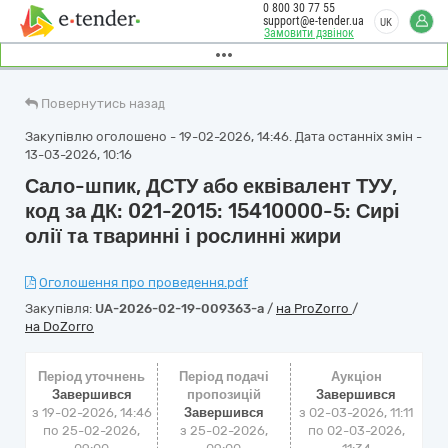
0 800 30 77 55
support@e-tender.ua
UK
Замовити дзвінок
Повернутись назад
Закупівлю оголошено - 19-02-2026, 14:46. Дата останніх змін -
13-03-2026, 10:16
Сало-шпик, ДСТУ або еквівалент ТУУ,
код за ДК: 021-2015: 15410000-5: Сирі
олії та тваринні і рослинні жири
Оголошення про проведення.pdf
Закупівля:
UA-2026-02-19-009363-a
/
на ProZorro
/
на DoZorro
Період уточнень
Період подачі
Аукціон
Завершився
пропозицій
Завершився
з 19-02-2026, 14:46
Завершився
з
02-03-2026, 11:11
по 25-02-2026,
з 25-02-2026,
по
02-03-2026,