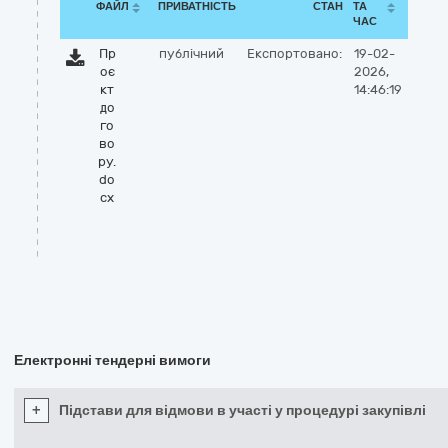
ФАЙЛ
ПРИВАТНІСТЬ
СТАН
ТА
ЧАС
Пр
публічний
Експортовано:
19-02-
оє
2026,
кт
14:46:19
до
го
во
ру.
do
cx
Електронні тендерні вимоги
+
Підстави для відмови в участі у процедурі закупівлі