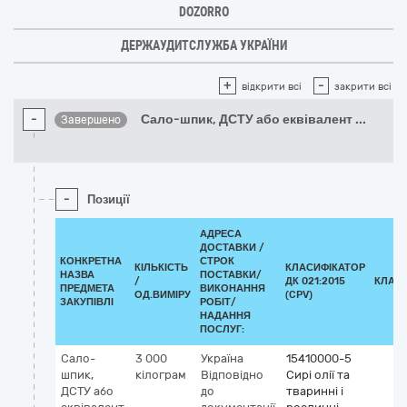
DOZORRO
ДЕРЖАУДИТСЛУЖБА УКРАЇНИ
+
-
відкрити всі
закрити всі
-
Сало-шпик, ДСТУ або еквівалент
...
Завершено
-
Позиції
АДРЕСА
ДОСТАВКИ /
КОНКРЕТНА
СТРОК
КІЛЬКІСТЬ
КЛАСИФІКАТОР
НАЗВА
ПОСТАВКИ/
/
ДК 021:2015
КЛАС
ПРЕДМЕТА
ВИКОНАННЯ
ОД.ВИМІРУ
(CPV)
ЗАКУПІВЛІ
РОБІТ/
НАДАННЯ
ПОСЛУГ:
Сало-
3 000
Україна
15410000-5
шпик,
кілограм
Відповідно
Сирі олії та
ДСТУ або
до
тваринні і