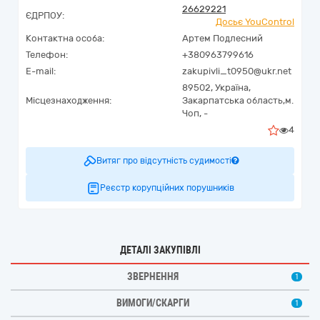
26629221
ЄДРПОУ:
Досьє YouControl
Контактна особа:
Артем Подлесний
Телефон:
+380963799616
E-mail:
zakupivli_t0950@ukr.net
89502,
Україна
,
Місцезнаходження:
Закарпатська область,
м.
Чоп,
-
4
Витяг про відсутність судимості
Реєстр корупційних порушників
ДЕТАЛІ ЗАКУПІВЛІ
ЗВЕРНЕННЯ
1
ВИМОГИ/СКАРГИ
1