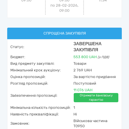
09:00
09:00
11:34
по 28-02-2026,
09:00
СПРОЩЕНА ЗАКУПІВЛЯ
ЗАВЕРШЕНА
Статус:
ЗАКУПІВЛЯ
Бюджет:
553 800
UAH
(з ПДВ)
Вид предмету закупівлі:
Товари
Мінімальний крок аукціону:
2 769 UAH
Оцінка пропозицій:
За вартістю придбання
Розгляд пропозицій:
Поступовий
11 076 UAH
Забезпечення пропозиції:
Отримати банківську
гарантію
Мінімальна кількість пропозицій:
1
Наявність прекваліфікації:
Ні
Військова частина
Замовник:
Т0950