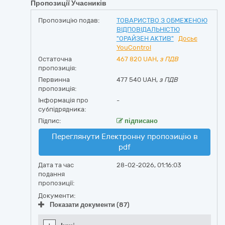
Пропозиції Учасників
Пропозицію подав:
ТОВАРИСТВО З ОБМЕЖЕНОЮ
ВІДПОВІДАЛЬНІСТЮ
"ОРАЙЗЕН АКТИВ"
Досьє
YouControl
Остаточна
467 820
UAH,
з ПДВ
пропозиція:
Первинна
477 540 UAH,
з ПДВ
пропозиція:
Інформація про
-
субпідрядника:
Підпис:
підписано
Переглянути Електронну пропозицію в
pdf
Дата та час
28-02-2026, 01:16:03
подання
пропозиції:
Документи:
Показати документи (87)