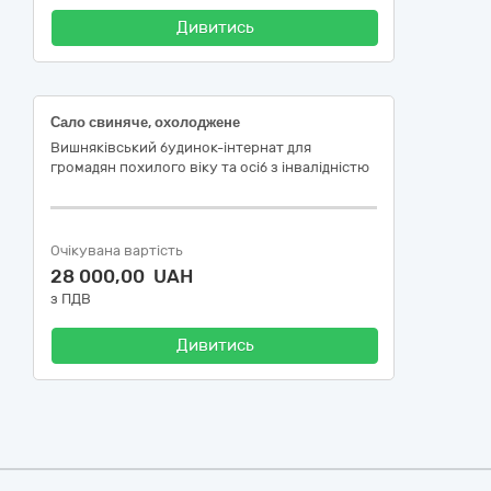
Дивитись
Сало свиняче, охолоджене
Вишняківський будинок-інтернат для
громадян похилого віку та осіб з інвалідністю
Очікувана вартість
28 000,00 UAH
з ПДВ
Дивитись