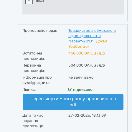
+
Інші
Пропозицію подав:
Товариство з обмеженою
відповідальністю
"Гарант-2010"
Досьє
YouControl
Остаточна
468 000
UAH,
з ПДВ
пропозиція:
Первинна
504 000 UAH,
з ПДВ
пропозиція:
Інформація про
не залучаємо
субпідрядника:
Підпис:
підписано
Переглянути Електронну пропозицію в
pdf
Дата та час
27-02-2026, 18:13:09
подання
пропозиції: