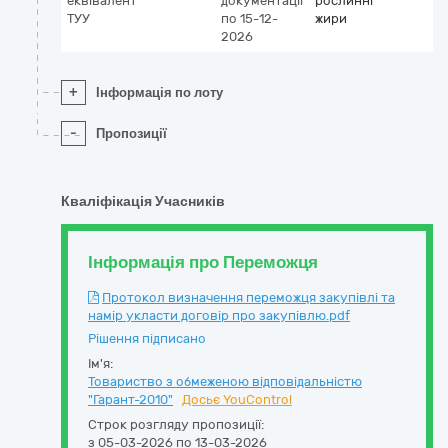
еквівалент
документації
рослинні
ТУУ
по 15-12-
жири
2026
+
Інформація по лоту
-
Пропозиції
Кваліфікація Учасників
Інформація про Переможця
Протокол визначення переможця закупівлі та
намір укласти договір про закупівлю.pdf
Рішення підписано
Ім'я:
Товариство з обмеженою відповідальністю
"Гарант-2010"
Досьє YouControl
Строк розгляду пропозиції:
з 05-03-2026 по 13-03-2026