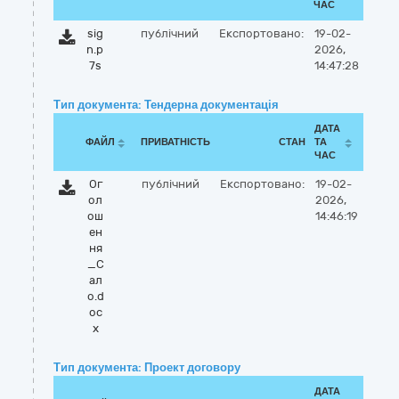
ЧАС
sig
публічний
Експортовано:
19-02-
n.p
2026,
7s
14:47:28
Тип документа: Тендерна документація
ДАТА
ФАЙЛ
ПРИВАТНІСТЬ
СТАН
ТА
ЧАС
Ог
публічний
Експортовано:
19-02-
ол
2026,
ош
14:46:19
ен
ня
_С
ал
о.d
oc
x
Тип документа: Проект договору
ДАТА