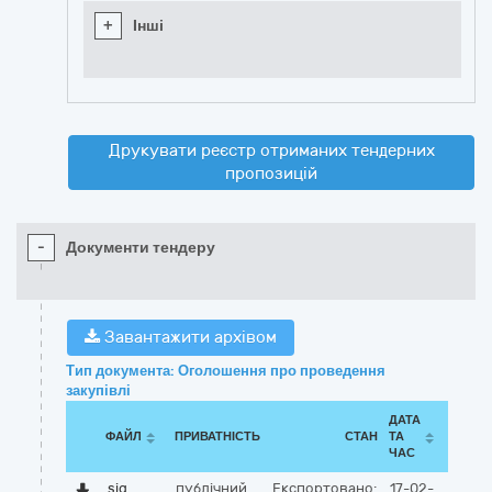
+
Інші
Друкувати реєстр отриманих тендерних
пропозицій
-
Документи тендеру
Завантажити архівом
Тип документа: Оголошення про проведення
закупівлі
ДАТА
ФАЙЛ
ПРИВАТНІСТЬ
СТАН
ТА
ЧАС
sig
публічний
Експортовано:
17-02-