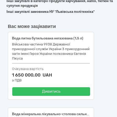
Інші закупівлі в категорії Продукти харчування, напої, тютюн та
супутня продукція
Інші закупівлі замовника НУ "Львівська політехніка"
Вас може зацікавити
Вода питна бутильована негазована (1,5 л)
Військова частина 9938 Державної
прикордонної служби України 3 прикордонний
загін імені Героя України полковника Євгенія
Пікуса
Очікувана вартість
1 650 000,00 UAH
з ПДВ
Дивитись
Вода мінеральна лікувально-столова сильногазована 0,5 л, ПЕТ-пляшка; Вода мінеральна лікувально-столова негазована 0,5 л, ПЕТ-пляшка