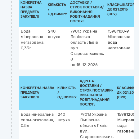
КОНКРЕТНА
ДОСТАВКИ /
КІЛЬКІСТЬ
КЛАСИФІКАТОР
НАЗВА
СТРОК ПОСТАВКИ/
/
ДК 021:2015
ПРЕДМЕТА
ВИКОНАННЯ
ОД.ВИМІРУ
(CPV)
ЗАКУПІВЛІ
РОБІТ/НАДАННЯ
ПОСЛУГ:
Вода
240
79013
Україна
15981100-9
мінеральна
штука
Львівська
Мінеральна
негазована,
область
Львів
вода
0,33л
вул.
негазована
Старосольських,
8
по 18-12-2026
АДРЕСА
ДОСТАВКИ /
КОНКРЕТНА НАЗВА
КІЛЬКІСТЬ
КЛАСИФІКА
СТРОК ПОСТАВКИ/
ПРЕДМЕТА
/
ДК 021:2015
ВИКОНАННЯ
ЗАКУПІВЛІ
ОД.ВИМІРУ
(CPV)
РОБІТ/НАДАННЯ
ПОСЛУГ:
Вода мінеральна
240
79013
Україна
15981200-
сильногазована,
штука
Львівська
Мінеральн
0,5л
область
Львів
вода
вул.
газована
Старосольських,