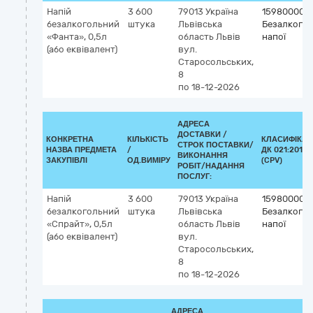
Напій
3 600
79013
Україна
15980000-1
безалкогольний
штука
Львівська
Безалкогол
«Фанта», 0,5л
область
Львів
напої
(або еквівалент)
вул.
Старосольських,
8
по 18-12-2026
АДРЕСА
ДОСТАВКИ /
КОНКРЕТНА
КІЛЬКІСТЬ
КЛАСИФІКАТ
СТРОК ПОСТАВКИ/
НАЗВА ПРЕДМЕТА
/
ДК 021:2015
ВИКОНАННЯ
ЗАКУПІВЛІ
ОД.ВИМІРУ
(CPV)
РОБІТ/НАДАННЯ
ПОСЛУГ:
Напій
3 600
79013
Україна
15980000-1
безалкогольний
штука
Львівська
Безалкогол
«Спрайт», 0,5л
область
Львів
напої
(або еквівалент)
вул.
Старосольських,
8
по 18-12-2026
АДРЕСА