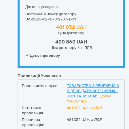
Договір укладено
Системний номер договору:
UA-2026-02-17-012707-a-c1
481 032 UAH
Ціна договору
400 860 UAH
Ціна договору без ПДВ
Деталі договору
Пропозиції Учасників
Пропозицію подав:
ТОВАРИСТВО З ОБМЕЖЕНОЮ
ВІДПОВІДАЛЬНІСТЮ ФІРМА -
"ЮРГ ГАЛИЧИНА"
Досьє
YouControl
Остаточна
481 032
UAH,
з ПДВ
пропозиція:
Первинна
481 032 UAH,
з ПДВ
пропозиція: