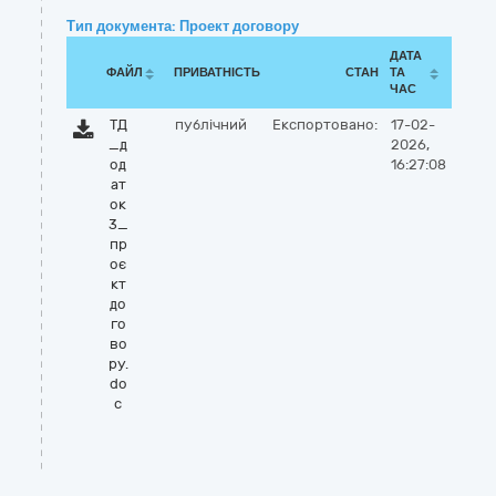
Тип документа: Проект договору
ДАТА
ФАЙЛ
ПРИВАТНІСТЬ
СТАН
ТА
ЧАС
ТД
публічний
Експортовано:
17-02-
_д
2026,
од
16:27:08
ат
ок
3_
пр
оє
кт
до
го
во
ру.
do
c