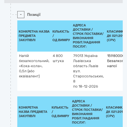
-
Позиції
АДРЕСА
ДОСТАВКИ /
КОНКРЕТНА НАЗВА
КІЛЬКІСТЬ
КЛАСИФІКА
СТРОК ПОСТАВКИ/
ПРЕДМЕТА
/
ДК 021:2015
ВИКОНАННЯ
ЗАКУПІВЛІ
ОД.ВИМІРУ
(CPV)
РОБІТ/НАДАННЯ
ПОСЛУГ:
Напій
4 800
79013
Україна
15980000-
безалкогольний,
штука
Львівська
Безалкого
«Кока-кола»,
область
Львів
напої
0,5л (або
вул.
еквівалент)
Старосольських,
8
по 18-12-2026
АДРЕСА
ДОСТАВКИ /
КОНКРЕТНА
КІЛЬКІСТЬ
КЛАСИФІКАТ
СТРОК ПОСТАВКИ/
НАЗВА ПРЕДМЕТА
/
ДК 021:2015
ВИКОНАННЯ
ЗАКУПІВЛІ
ОД.ВИМІРУ
(CPV)
РОБІТ/НАДАННЯ
ПОСЛУГ: