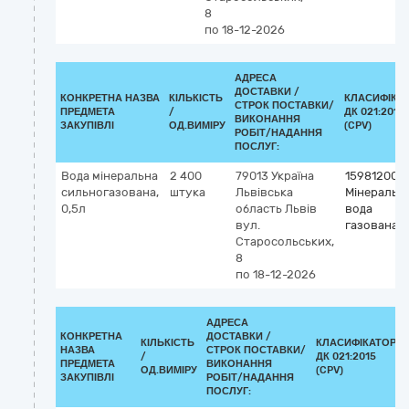
8
по 18-12-2026
АДРЕСА
ДОСТАВКИ /
КОНКРЕТНА НАЗВА
КІЛЬКІСТЬ
КЛАСИФІКА
СТРОК ПОСТАВКИ/
ПРЕДМЕТА
/
ДК 021:2015
ВИКОНАННЯ
ЗАКУПІВЛІ
ОД.ВИМІРУ
(CPV)
РОБІТ/НАДАННЯ
ПОСЛУГ:
Вода мінеральна
2 400
79013
Україна
15981200-
сильногазована,
штука
Львівська
Мінеральн
0,5л
область
Львів
вода
вул.
газована
Старосольських,
8
по 18-12-2026
АДРЕСА
КОНКРЕТНА
ДОСТАВКИ /
КІЛЬКІСТЬ
КЛАСИФІКАТОР
НАЗВА
СТРОК ПОСТАВКИ/
/
ДК 021:2015
ПРЕДМЕТА
ВИКОНАННЯ
ОД.ВИМІРУ
(CPV)
ЗАКУПІВЛІ
РОБІТ/НАДАННЯ
ПОСЛУГ: