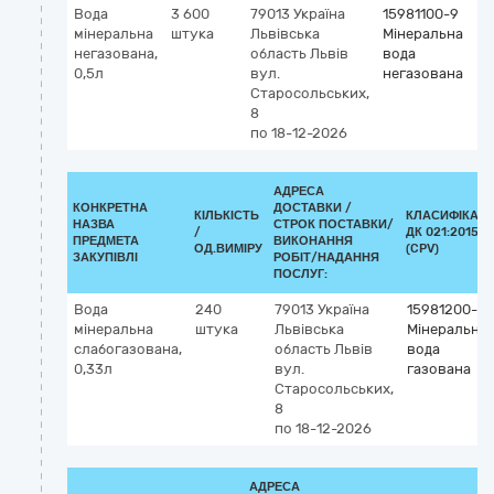
Вода
3 600
79013
Україна
15981100-9
мінеральна
штука
Львівська
Мінеральна
негазована,
область
Львів
вода
0,5л
вул.
негазована
Старосольських,
8
по 18-12-2026
АДРЕСА
КОНКРЕТНА
ДОСТАВКИ /
КІЛЬКІСТЬ
КЛАСИФІКАТ
НАЗВА
СТРОК ПОСТАВКИ/
/
ДК 021:2015
ПРЕДМЕТА
ВИКОНАННЯ
ОД.ВИМІРУ
(CPV)
ЗАКУПІВЛІ
РОБІТ/НАДАННЯ
ПОСЛУГ:
Вода
240
79013
Україна
15981200-0
мінеральна
штука
Львівська
Мінеральна
слабогазована,
область
Львів
вода
0,33л
вул.
газована
Старосольських,
8
по 18-12-2026
АДРЕСА