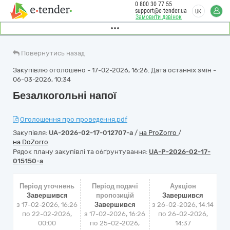
0 800 30 77 55
support@e-tender.ua
UK
Замовити дзвінок
Повернутись назад
Закупівлю оголошено - 17-02-2026, 16:26. Дата останніх змін -
06-03-2026, 10:34
Безалкогольні напої
Оголошення про проведення.pdf
Закупівля:
UA-2026-02-17-012707-a
/
на ProZorro
/
на DoZorro
Рядок плану закупівлі та обґрунтування:
UA-P-2026-02-17-
015150-a
Період уточнень
Період подачі
Аукціон
Завершився
пропозицій
Завершився
з 17-02-2026, 16:26
Завершився
з
26-02-2026, 14:14
по 22-02-2026,
з 17-02-2026, 16:26
по
26-02-2026,
00:00
по 25-02-2026,
14:37