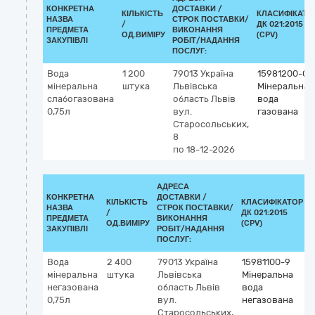
КОНКРЕТНА
ДОСТАВКИ /
КІЛЬКІСТЬ
КЛАСИФІКАТО
НАЗВА
СТРОК ПОСТАВКИ/
/
ДК 021:2015
ПРЕДМЕТА
ВИКОНАННЯ
ОД.ВИМІРУ
(CPV)
ЗАКУПІВЛІ
РОБІТ/НАДАННЯ
ПОСЛУГ:
Вода
1 200
79013
Україна
15981200-0
мінеральна
штука
Львівська
Мінеральна
слабогазована
область
Львів
вода
0,75л
вул.
газована
Старосольських,
8
по 18-12-2026
АДРЕСА
КОНКРЕТНА
ДОСТАВКИ /
КІЛЬКІСТЬ
КЛАСИФІКАТОР
НАЗВА
СТРОК ПОСТАВКИ/
/
ДК 021:2015
ПРЕДМЕТА
ВИКОНАННЯ
ОД.ВИМІРУ
(CPV)
ЗАКУПІВЛІ
РОБІТ/НАДАННЯ
ПОСЛУГ:
Вода
2 400
79013
Україна
15981100-9
мінеральна
штука
Львівська
Мінеральна
негазована
область
Львів
вода
0,75л
вул.
негазована
Старосольських,