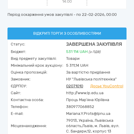
14:00
Період оскарження умов закупівлі - по
22-02-2026, 00:00
ВІДКРИТІ ТОРГИ З ОСОБЛИВОСТЯМИ
ЗАВЕРШЕНА ЗАКУПІВЛЯ
Статус:
Бюджет:
531 114
UAH
(з ПДВ)
Вид предмету закупівлі:
Товари
Мінімальний крок аукціону:
5 311,14 UAH
Оцінка пропозицій:
За вартістю придбання
Замовник:
НУ "Львівська політехніка"
ЄДРПОУ:
02071010
Досьє YouControl
Сайт:
http://www.lp.edu.ua
Контактна особа:
Проць Мар′яна Юріївна
Телефон:
380977068852
E-mail:
Mariana.Y.Prots@lpnu.ua
79013,
Україна
,
Львівська
Місцезнаходження:
область,
Львів,
м. Львів, вул.
С. Бандери,12, корпус 13