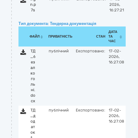
n.p
2026,
7s
16:27:21
Тип документа: Тендерна документація
ДАТА
ФАЙЛ
ПРИВАТНІСТЬ
СТАН
ТА
ЧАС
ТД
публічний
Експортовано:
17-02-
_б
2026,
ез
16:27:08
ал
ко
го
ль
ні.
do
cx
ТД
публічний
Експортовано:
17-02-
_д
2026,
од
16:27:08
ат
ок
1_