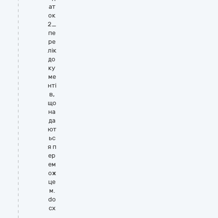
ат
ок
2_
пе
ре
лік
до
ку
ме
нті
в,
що
на
да
ют
ьс
я п
ер
ем
ож
це
м.
do
cx