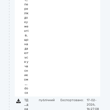
пе
ре
лік
до
ку
ме
нті
в,
що
на
да
ют
ьс
я у
ча
сн
ик
ом
_.
do
cx
ТД
публічний
Експортовано:
17-02-
_д
2026,
од
16:27:08