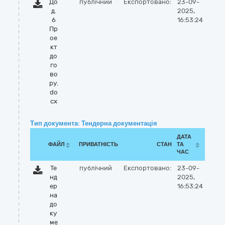
До
публічний
Експортовано:
23-09-
д.
2025,
6
16:53:24
Пр
ое
кт
до
го
во
ру.
do
cx
Тип документа: Тендерна документація
ДАТА
ФАЙЛ
ПРИВАТНІСТЬ
СТАН
ТА
ЧАС
Те
публічний
Експортовано:
23-09-
нд
2025,
ер
16:53:24
на
до
ку
ме