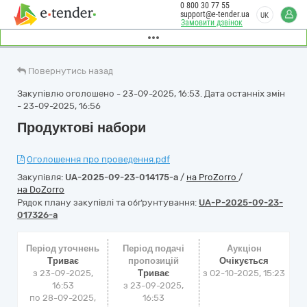
0 800 30 77 55
support@e-tender.ua
UK
Замовити дзвінок
Повернутись назад
Закупівлю оголошено - 23-09-2025, 16:53. Дата останніх змін
- 23-09-2025, 16:56
Продуктові набори
Оголошення про проведення.pdf
Закупівля:
UA-2025-09-23-014175-a
/
на ProZorro
/
на DoZorro
Рядок плану закупівлі та обґрунтування:
UA-P-2025-09-23-
017326-a
Період уточнень
Період подачі
Аукціон
Триває
пропозицій
Очікується
з 23-09-2025,
Триває
з
02-10-2025, 15:23
16:53
з 23-09-2025,
по 28-09-2025,
16:53