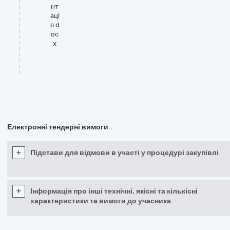
нт
аці
я.d
oc
x
Електронні тендерні вимоги
+
Підстави для відмови в участі у процедурі закупівлі
+
Інформація про інші технічні, якісні та кількісні
характеристики та вимоги до учасника