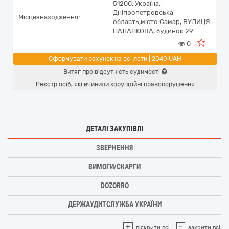
51200,
Україна
,
Дніпропетровська
Місцезнаходження:
область,
місто Самар,
ВУЛИЦЯ
ПАЛАНКОВА, будинок 29
0
Сформувати рахунок на всі лоти | 2040 UAH
Витяг про відсутність судимості
Реєстр осіб, які вчинили корупційні правопорушення
ДЕТАЛІ ЗАКУПІВЛІ
ЗВЕРНЕННЯ
ВИМОГИ/СКАРГИ
DOZORRO
ДЕРЖАУДИТСЛУЖБА УКРАЇНИ
+
-
відкрити всі
закрити всі