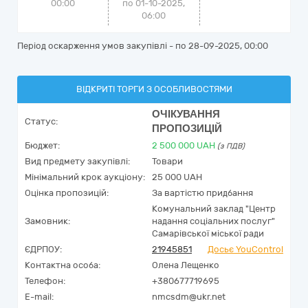
00:00
по 01-10-2025,
06:00
Період оскарження умов закупівлі - по
28-09-2025, 00:00
ВІДКРИТІ ТОРГИ З ОСОБЛИВОСТЯМИ
ОЧІКУВАННЯ
Статус:
ПРОПОЗИЦІЙ
Бюджет:
2 500 000
UAH
(з ПДВ)
Вид предмету закупівлі:
Товари
Мінімальний крок аукціону:
25 000 UAH
Оцінка пропозицій:
За вартістю придбання
Комунальний заклад "Центр
Замовник:
надання соціальних послуг"
Самарівської міської ради
ЄДРПОУ:
21945851
Досьє YouControl
Контактна особа:
Олена Лещенко
Телефон:
+380677719695
E-mail:
nmcsdm@ukr.net