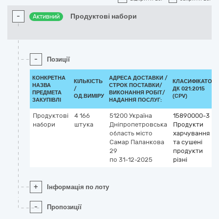
-
Продуктові набори
Активний
-
Позиції
КОНКРЕТНА
АДРЕСА ДОСТАВКИ /
КІЛЬКІСТЬ
КЛАСИФІКАТОР
НАЗВА
СТРОК ПОСТАВКИ/
/
ДК 021:2015
ПРЕДМЕТА
ВИКОНАННЯ РОБІТ/
ОД.ВИМІРУ
(CPV)
ЗАКУПІВЛІ
НАДАННЯ ПОСЛУГ:
Продуктові
4 166
51200
Україна
15890000-3
набори
штука
Дніпропетровська
Продукти
область
місто
харчування
Самар
Паланкова
та сушені
29
продукти
по 31-12-2025
різні
+
Інформація по лоту
-
Пропозиції