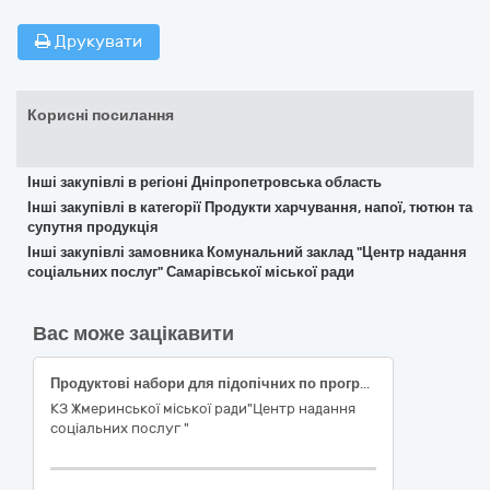
Друкувати
Корисні посилання
Інші закупівлі в регіоні Дніпропетровська область
Інші закупівлі в категорії Продукти харчування, напої, тютюн та
супутня продукція
Інші закупівлі замовника Комунальний заклад "Центр надання
соціальних послуг" Самарівської міської ради
Вас може зацікавити
Продуктові набори для підопічних по програмі «Підтримка» на 2025 рік (ДК 021:2015 – 15890000-3 – Продукти харчування та сушені продукти різні)
КЗ Жмеринської міської ради"Центр надання
соціальних послуг "