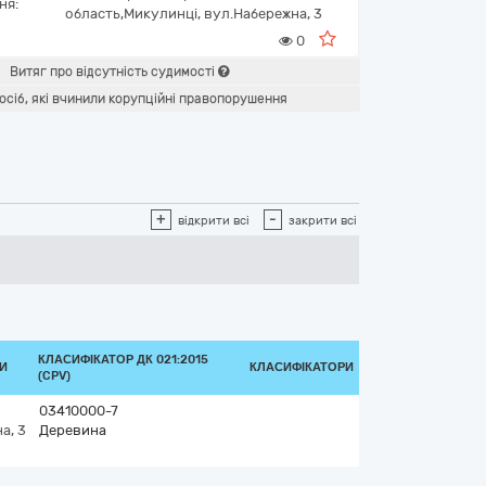
ня:
область,
Микулинці,
вул.Набережна, 3
0
Витяг про відсутність судимості
осіб, які вчинили корупційні правопорушення
+
-
відкрити всі
закрити всі
КЛАСИФІКАТОР ДК 021:2015
КИ
КЛАСИФІКАТОРИ
(CPV)
03410000-7
а, 3
Деревина