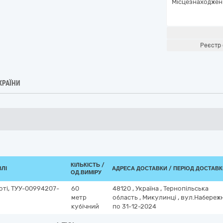
Місцезнаходжен
Реєстр 
КРАЇНИ
КІЛЬКІСТЬ /
ВЛІ
АДРЕСА ДОСТАВКИ / ПЕРІОД ДОСТАВ
ОД.ВИМІРУ
оті, ТУУ-00994207-
60
48120
,
Україна
,
Тернопільська
метр
область
,
Микулинці
,
вул.Набережн
кубічний
по 31-12-2024