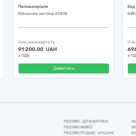
Пиломатеріали
Військова частина А3808
ВІЙ
Очікувана вартість
Очік
91 200,00 UAH
69
з ПДВ
з П
Дивитись
PROZORRO - ДЕРЖЗАКУПІВЛІ
НА
PROZORRO MARKET
НО
PROZORRO.ПРОДАЖІ - АУКЦІОНИ
КО