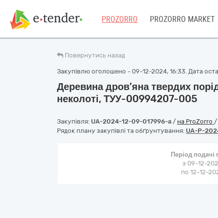
PROZORRO
PROZORRO MARKET
Повернутись назад
Закупівлю оголошено - 09-12-2024, 16:33. Дата остан
Деревина дров’яна твердих порід, 
неколоті, ТУУ-00994207-005
Закупівля:
UA-2024-12-09-017996-a
/
на ProZorro
Рядок плану закупівлі та обґрунтування:
UA-P-202
Період подачі
з 09-12-202
по 12-12-202