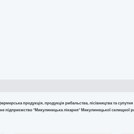
 фермерська продукція, продукція рибальства, лісівництва та супутня
йне підприємство "Микулинецька лікарня" Микулинецької селищної р