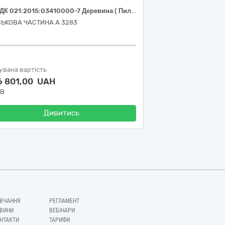
Код ДК 021:2015:03410000-7 Деревина ( Пиломатеріали: Брус 150х150х4000мм )
СЬКОВА ЧАСТИНА А 3283
увана вартість
6 801,00 UAH
ДВ
Дивитись
ВЧАННЯ
РЕГЛАМЕНТ
ВИНИ
ВЕБІНАРИ
НТАКТИ
ТАРИФИ