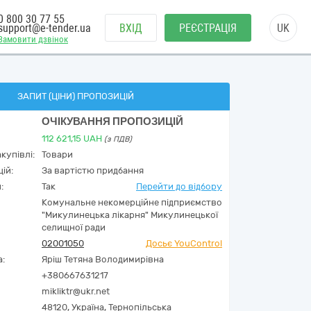
0 800 30 77 55
support@e-tender.ua
ВХІД
РЕЄСТРАЦІЯ
UK
Замовити дзвінок
ЗАПИТ (ЦІНИ) ПРОПОЗИЦІЙ
ОЧІКУВАННЯ ПРОПОЗИЦІЙ
112 621,15
UAH
(з ПДВ)
купівлі:
Товари
ій:
За вартістю придбання
:
Так
Перейти до відбору
Комунальне некомерційне підприємство
"Микулинецька лікарня" Микулинецької
селищної ради
02001050
Досьє YouControl
а:
Яріш Тетяна Володимирівна
+380667631217
mikliktr@ukr.net
48120,
Україна
,
Тернопільська