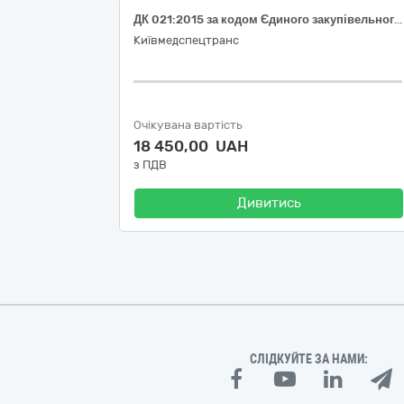
ДК 021:2015 за кодом Єдиного закупівельного словника (CPV): 03410000-7 – Деревина. (Брус 50*50 мм 4 м.п.)
Київмедспецтранс
Очікувана вартість
18 450,00 UAH
з ПДВ
Дивитись
СЛІДКУЙТЕ ЗА НАМИ: