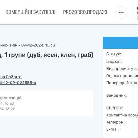
КОМЕРЦІЙНІ ЗАКУПІВЛІ
PROZORRO.ПРОДАЖІ
ніх змін - 09-12-2024, 16:33
1 групи (дуб, ясен, клен, граб)
Статус:
Бюджет:
Вид предмету за
Оцінка пропозиц
/
на DoZorro
4-12-09-022555-a
Попередній етап
Замовник:
 пропозицій
4, 16:33
ЄДРПОУ:
4, 16:28
Контактна особ
Телефон:
E-mail: