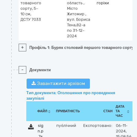
товарного
область
,
горіхи
сорту, 5-
Місто
10 см,
Житомир
,
ДСТУ 7033
вул. Бориса
Тена,82-а
по 31-12-
2024
+
Профіль 1: Буряк столовий першого товарного сорту, 
-
Документи
Завантажити архівом
Тип документа: Оголошення про проведення
закупівлі
ДАТА
ФАЙЛ
ПРИВАТНІСТЬ
СТАН
ТА
ЧАС
sig
публічний
Експортовано:
06-11-
n.p
2024,
7s
15:08:56