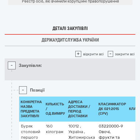
Реєстр осіб, які вчинили корупційні правопорушення
ДЕТАЛІ ЗАКУПІВЛІ
ДЕРЖАУДИТСЛУЖБА УКРАЇНИ
+
-
відкрити всі
закрити всі
-
Закупівля:
-
Позиції
КОНКРЕТНА
АДРЕСА
КІЛЬКІСТЬ
КЛАСИФІКАТОР
НАЗВА
ДОСТАВКИ /
/
ДК 021:2015
КЛАС
ПРЕДМЕТА
ПЕРІОД
ОД.ВИМІРУ
(CPV)
ЗАКУПІВЛІ
ДОСТАВКИ
Буряк
160
10012
,
03220000-9
столовий
кілограм
Україна
,
Овочі,
першого
Житомирська
фрукти та