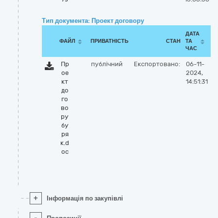
Тип документа: Проект договору
ДАТА
ФАЙЛ
ПРИВАТНІСТЬ
СТАН
ТА
ЧАС
Пр
публічний
Експортовано:
06-11-
ое
2024,
кт
14:51:31
до
го
во
ру
бу
ря
к.d
oc
+
Інформація по закупівлі