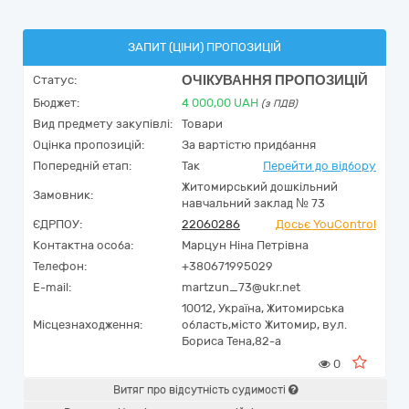
ЗАПИТ (ЦІНИ) ПРОПОЗИЦІЙ
ОЧІКУВАННЯ ПРОПОЗИЦІЙ
Статус:
Бюджет:
4 000,00
UAH
(з ПДВ)
Вид предмету закупівлі:
Товари
Оцінка пропозицій:
За вартістю придбання
Попередній етап:
Так
Перейти до відбору
Житомирський дошкільний
Замовник:
навчальний заклад № 73
ЄДРПОУ:
22060286
Досьє YouControl
Контактна особа:
Марцун Ніна Петрівна
Телефон:
+380671995029
E-mail:
martzun_73@ukr.net
10012,
Україна
,
Житомирська
Місцезнаходження:
область,
місто Житомир,
вул.
Бориса Тена,82-а
0
Витяг про відсутність судимості