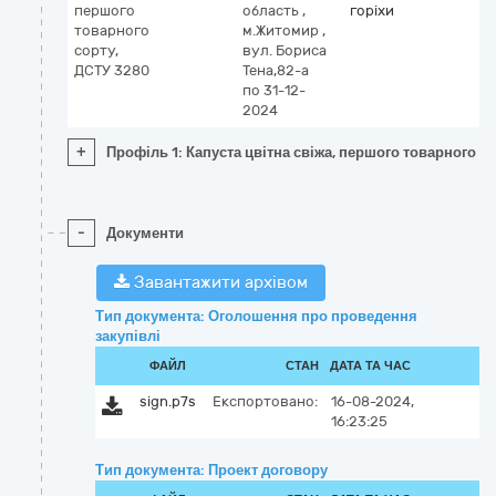
першого
область
,
горіхи
товарного
м.Житомир
,
сорту,
вул. Бориса
ДСТУ 3280
Тена,82-а
по 31-12-
2024
+
Профіль 1: Капуста цвітна свіжа, першого товарного с
-
Документи
Завантажити архівом
Тип документа: Оголошення про проведення
закупівлі
ФАЙЛ
СТАН
ДАТА ТА ЧАС
sign.p7s
Експортовано:
16-08-2024,
16:23:25
Тип документа: Проект договору