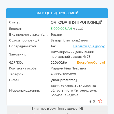
ЗАПИТ (ЦІНИ) ПРОПОЗИЦІЙ
ОЧІКУВАННЯ ПРОПОЗИЦІЙ
Статус:
Бюджет:
3 000,00
UAH
(з ПДВ)
Вид предмету закупівлі:
Товари
Оцінка пропозицій:
За вартістю придбання
Попередній етап:
Так
Перейти до відбору
Житомирський дошкільний
Замовник:
навчальний заклад № 73
ЄДРПОУ:
22060286
Досьє YouControl
Контактна особа:
Марцун Ніна Петрівна
Телефон:
+380671995029
E-mail:
[email protected]
10012,
Україна
,
Житомирська
Місцезнаходження:
область,
місто Житомир,
вул.
Бориса Тена,82-а
0
Витяг про відсутність судимості