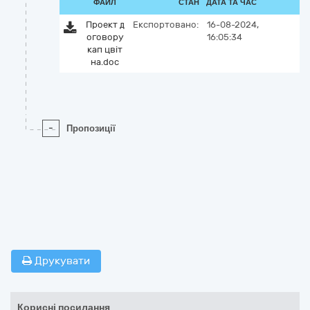
ФАЙЛ
СТАН
ДАТА ТА ЧАС
Проект д
Експортовано:
16-08-2024,
оговору
16:05:34
кап цвіт
на.doc
-
Пропозиції
Друкувати
Корисні посилання