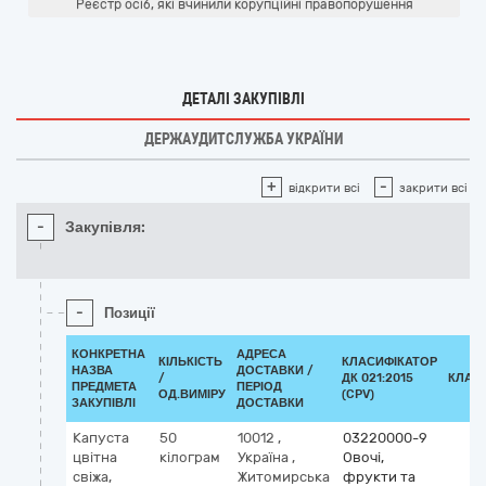
Реєстр осіб, які вчинили корупційні правопорушення
ДЕТАЛІ ЗАКУПІВЛІ
ДЕРЖАУДИТСЛУЖБА УКРАЇНИ
+
-
відкрити всі
закрити всі
-
Закупівля:
-
Позиції
КОНКРЕТНА
АДРЕСА
КІЛЬКІСТЬ
КЛАСИФІКАТОР
НАЗВА
ДОСТАВКИ /
/
ДК 021:2015
КЛАС
ПРЕДМЕТА
ПЕРІОД
ОД.ВИМІРУ
(CPV)
ЗАКУПІВЛІ
ДОСТАВКИ
Капуста
50
10012
,
03220000-9
цвітна
кілограм
Україна
,
Овочі,
свіжа,
Житомирська
фрукти та