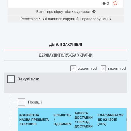
0
Витяг про відсутність судимості
Реєстр осіб, які вчинили корупційні правопорушення
ДЕТАЛІ ЗАКУПІВЛІ
ДЕРЖАУДИТСЛУЖБА УКРАЇНИ
+
-
відкрити всі
закрити всі
-
Закупівля:
-
Позиції
АДРЕСА
КОНКРЕТНА
КІЛЬКІСТЬ
КЛАСИФІКАТОР
ДОСТАВКИ
НАЗВА ПРЕДМЕТА
/
ДК 021:2015
КЛ
/ ПЕРІОД
ЗАКУПІВЛІ
ОД.ВИМІРУ
(CPV)
ДОСТАВКИ