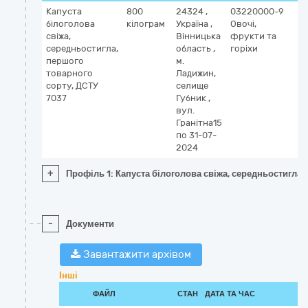
Капуста
800
24324
,
03220000-9
білоголова
кілограм
Україна
,
Овочі,
свіжа,
Вінницька
фрукти та
середньостигла,
область
,
горіхи
першого
м.
товарного
Ладижин,
сорту, ДСТУ
селище
7037
Губник
,
вул.
Гранітна15
по 31-07-
2024
+
Профіль 1: Капуста білоголова свіжа, середньостигла,
-
Документи
Завантажити архівом
Інші
ФАЙЛ
СТАН
ДАТА ТА ЧАС