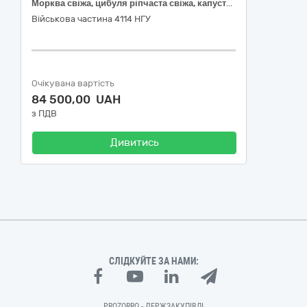
Морква свіжа, цибуля ріпчаста свіжа, капуста білоголова рання, буряк свіжий
Військова частина 4114 НГУ
Очікувана вартість
84 500,00 UAH
з ПДВ
Дивитись
СЛІДКУЙТЕ ЗА НАМИ:
PROZORRO - ДЕРЖЗАКУПІВЛІ