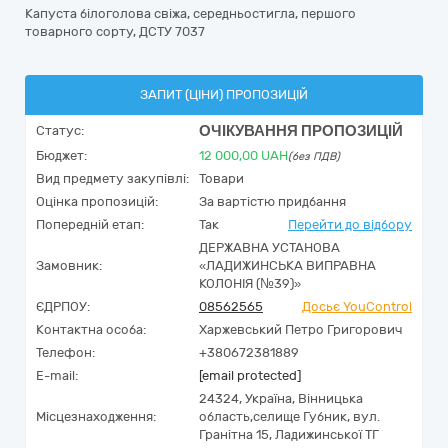
Капуста білоголова свіжа, середньостигла, першого
товарного сорту, ДСТУ 7037
ЗАПИТ (ЦІНИ) ПРОПОЗИЦІЙ
ОЧІКУВАННЯ ПРОПОЗИЦІЙ
Статус:
Бюджет:
12 000,00
UAH
(без ПДВ)
Вид предмету закупівлі:
Товари
Оцінка пропозицій:
За вартістю придбання
Попередній етап:
Так
Перейти до відбору
ДЕРЖАВНА УСТАНОВА
Замовник:
«ЛАДИЖИНСЬКА ВИПРАВНА
КОЛОНІЯ (№39)»
ЄДРПОУ:
08562565
Досьє YouControl
Контактна особа:
Харжевський Петро Григорович
Телефон:
+380672381889
E-mail:
[email protected]
24324,
Україна
,
Вінницька
Місцезнаходження:
область,
селище Губник,
вул.
Гранітна 15, Ладижинської ТГ