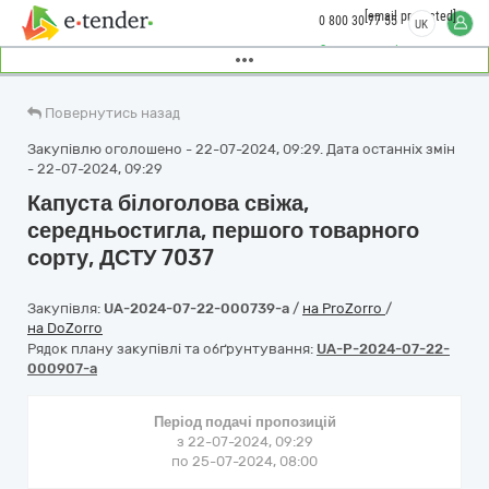
[email protected]
0 800 30 77 55
UK
Замовити дзвінок
Повернутись назад
Закупівлю оголошено - 22-07-2024, 09:29. Дата останніх змін
- 22-07-2024, 09:29
Капуста білоголова свіжа,
середньостигла, першого товарного
сорту, ДСТУ 7037
Закупівля:
UA-2024-07-22-000739-a
/
на ProZorro
/
на DoZorro
Рядок плану закупівлі та обґрунтування:
UA-P-2024-07-22-
000907-a
Період подачі пропозицій
з 22-07-2024, 09:29
по 25-07-2024, 08:00