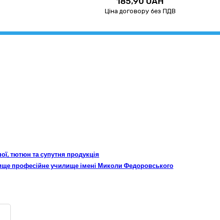
185,90 UAH
Ціна договору без ПДВ
пої, тютюн та супутня продукція
вище професійне училище імені Миколи Федоровського