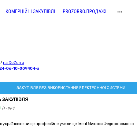
КОМЕРЦІЙНІ ЗАКУПІВЛІ
PROZORRO.ПРОДАЖІ
o
/
на DoZorro
24-06-10-009404-a
ЗАКУПІВЛЯ БЕЗ ВИКОРИСТАННЯ ЕЛЕКТРОННОЇ СИСТЕМИ
 ЗАКУПІВЛЯ
H
(з ПДВ)
оукраїнське вище професійне училище імені Миколи Федоровського