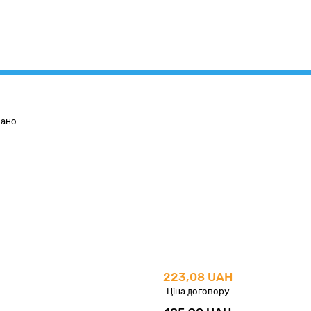
вано
223,08 UAH
Ціна договору