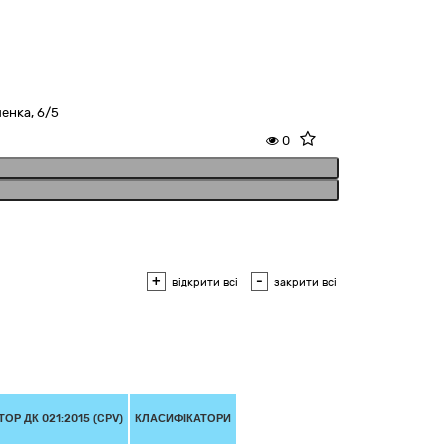
енка, 6/5
0
+
-
відкрити всі
закрити всі
ОР ДК 021:2015 (CPV)
КЛАСИФІКАТОРИ