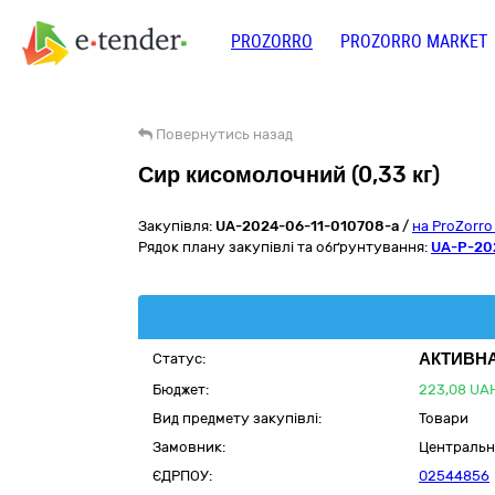
PROZORRO
PROZORRO MARKET
Повернутись назад
Сир кисомолочний (0,33 кг)
Закупівля:
UA-2024-06-11-010708-a
/
на ProZorr
Рядок плану закупівлі та обґрунтування:
UA-P-20
АКТИВНА
Статус:
Бюджет:
223,08
UA
Вид предмету закупівлі:
Товари
Замовник:
Центральн
ЄДРПОУ:
02544856