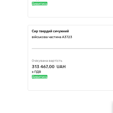
Дивитись
Сир твердий сичужний
військова частина А3723
Очікувана вартість
313 467,00 UAH
з ПДВ
Дивитись