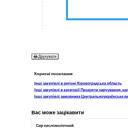
Друкувати
Корисні посилання
Інші закупівлі в регіоні Кіровоградська область
Інші закупівлі в категорії Продукти харчування, на
Інші закупівлі замовника Центральноукраїнське 
Вас може зацікавити
Сир кисломолочний