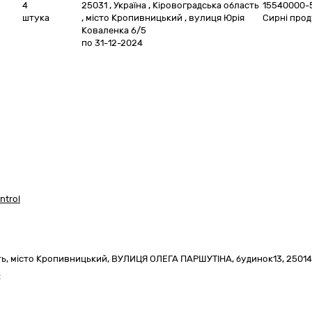
4
25031
,
Україна
,
Кіровоградська область
15540000-
штука
,
місто Кропивницький
,
вулиця Юрія
Сирні про
Коваленка 6/5
по 31-12-2024
ntrol
ть
,
місто Кропивницький,
ВУЛИЦЯ ОЛЕГА ПАРШУТІНА, будинок13
,
25014
: