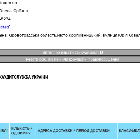
-4.com.ua
Олена Юріївна
65274
ected]
аїна
,
Кіровоградська область,
місто Кропивницький,
вулиця Юрія Ковал
Витяг про відсутність судимості
Реєстр осіб, які вчинили корупційні правопорушення
ЖАУДИТСЛУЖБА УКРАЇНИ
КІЛЬКІСТЬ /
ІВЛІ
АДРЕСА ДОСТАВКИ / ПЕРІОД ДОСТАВКИ
КЛАСИФІКАТ
ОД.ВИМІРУ