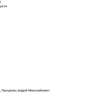
5
дукти
,
Проценко андрій Миколайович