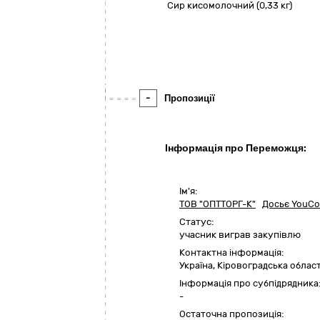
Сир кисомолочний (0,33 кг)
-
Пропозиції
Інформація про Переможця:
Ім'я:
ТОВ "ОПТТОРГ-К"
Досьє YouCo
Статус:
учасник виграв закупівлю
Контактна інформація:
Україна
,
Кіровоградська облас
Інформація про субпідрядника
-
Остаточна пропозиція: