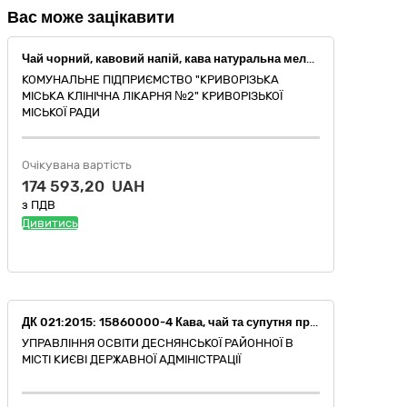
Вас може зацікавити
Чай чорний, кавовий напій, кава натуральна мелена за ДК 021:2015 15860000-4 Кава,чай та супутня продукція
КОМУНАЛЬНЕ ПІДПРИЄМСТВО "КРИВОРІЗЬКА
МІСЬКА КЛІНІЧНА ЛІКАРНЯ №2" КРИВОРІЗЬКОЇ
МІСЬКОЇ РАДИ
Очікувана вартість
174 593,20 UAH
з ПДВ
Дивитись
ДК 021:2015: 15860000-4 Кава, чай та супутня продукція (чай трав’яний)
УПРАВЛІННЯ ОСВІТИ ДЕСНЯНСЬКОЇ РАЙОННОЇ В
МІСТІ КИЄВІ ДЕРЖАВНОЇ АДМІНІСТРАЦІЇ