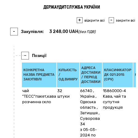
ДЕРЖАУДИТСЛУЖБА УКРАЇНИ
+
-
відкрити всі
закрити всі
-
Закупівля:
3 248,00
UAH
(без ПДВ)
-
Позиції
АДРЕСА
КОНКРЕТНА
КІЛЬКІСТЬ
КЛАСИФІКАТОР
ДОСТАВКИ
НАЗВА ПРЕДМЕТА
/
ДК 021:2015
К
/ ПЕРІОД
ЗАКУПІВЛІ
ОД.ВИМІРУ
(CPV)
ДОСТАВКИ
чай
32
66740
,
15860000-4
"ТЕСС"пакет,кава
штуки
Україна
,
Кава, чай та
розчинна скло
Одеська
супутня
область
,
продукція
Затишшя
,
Суворова
34
з 05-03-
2024
по