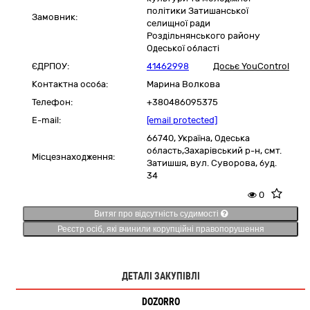
політики Затишанської
Замовник:
селищної ради
Роздільнянського району
Одеської області
ЄДРПОУ:
41462998
Досьє YouControl
Контактна особа:
Марина Волкова
Телефон:
+380486095375
E-mail:
[email protected]
66740,
Україна
,
Одеська
область,
Захарівський р-н, смт.
Місцезнаходження:
Затишшя,
вул. Суворова, буд.
34
0
Витяг про відсутність судимості
Реєстр осіб, які вчинили корупційні правопорушення
ДЕТАЛІ ЗАКУПІВЛІ
DOZORRO