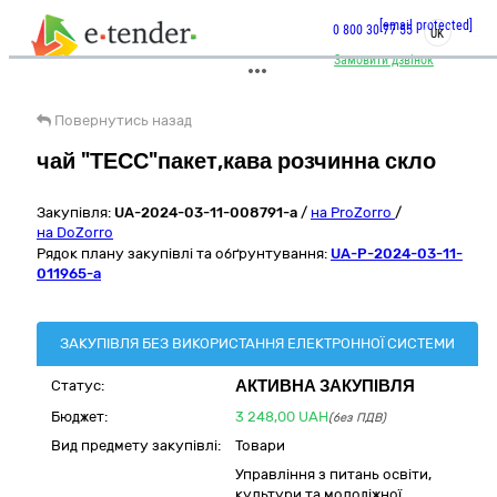
[email protected]
0 800 30 77 55
UK
Замовити дзвінок
Повернутись назад
чай "ТЕСС"пакет,кава розчинна скло
Закупівля:
UA-2024-03-11-008791-a
/
на ProZorro
/
на DoZorro
Рядок плану закупівлі та обґрунтування:
UA-P-2024-03-11-
011965-a
ЗАКУПІВЛЯ БЕЗ ВИКОРИСТАННЯ ЕЛЕКТРОННОЇ СИСТЕМИ
АКТИВНА ЗАКУПІВЛЯ
Статус:
Бюджет:
3 248,00
UAH
(без ПДВ)
Вид предмету закупівлі:
Товари
Управління з питань освіти,
культури та молодіжної