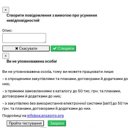
×
Створити повідомлення з вимогою про усунення
невідповідностей
Опис:
Скасувати
Створити
×
Ви не уповноважена особа!
Ви не уповноважена особа, тому ви можете працювати лише:
- з спрощеними закупівлями та планами, договорами й додатками до
них;
- з прямими замовленнями з каталогу до 50 тис. грн. та планами,
договорами й додатками до них;
- з закупівлею без використання електронної системи (звіт) до 50 ти
грн. та планами, договорами й додатками до них.
Подробиці на
infobox.prozorro.org
Пройти тестування
Закрити