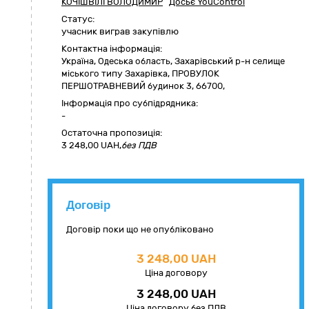
КОЧІШВІЛІ ВОЛОДИМИР
Досьє YouControl
Статус:
учасник виграв закупівлю
Контактна інформація:
Україна
,
Одеська область
,
Захарівський р-н селище
міського типу Захарівка,
ПРОВУЛОК
ПЕРШОТРАВНЕВИЙ будинок 3
,
66700
,
Інформація про субпідрядника:
-
Остаточна пропозиція:
3 248,00
UAH,
без ПДВ
Договір
Договір поки що не опубліковано
3 248,00 UAH
Ціна договору
3 248,00 UAH
Ціна договору без ПДВ