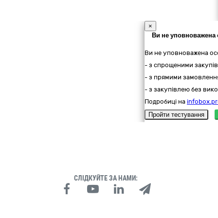
×
Ви не уповноважена 
Ви не уповноважена ос
- з спрощеними закупів
- з прямими замовлення
- з закупівлею без вико
Подробиці на
infobox.pr
Пройти тестування
СЛІДКУЙТЕ ЗА НАМИ: