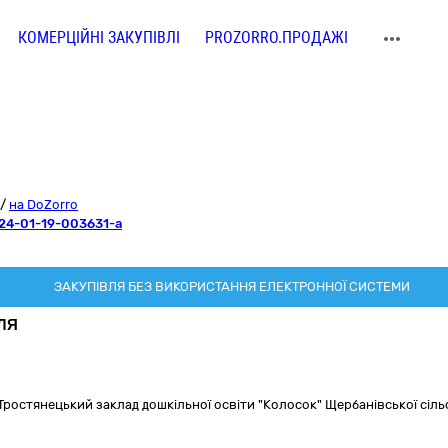
КОМЕРЦІЙНІ ЗАКУПІВЛІ
PROZORRO.ПРОДАЖІ
/
на DoZorro
24-01-19-003631-a
ЗАКУПІВЛЯ БЕЗ ВИКОРИСТАННЯ ЕЛЕКТРОННОЇ СИСТЕМИ
ЛЯ
ростянецький заклад дошкільної освіти "Колосок" Щербанівської сіл