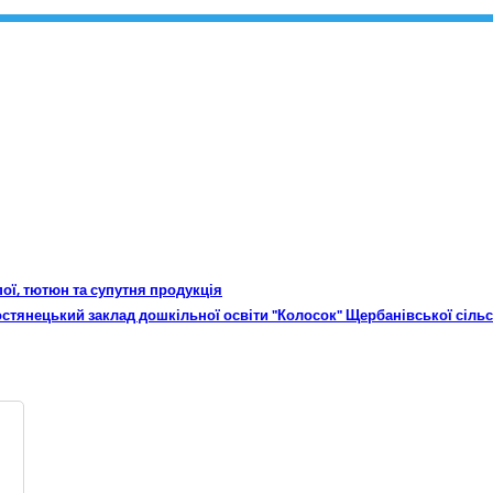
пої, тютюн та супутня продукція
остянецький заклад дошкільної освіти "Колосок" Щербанівської сільс