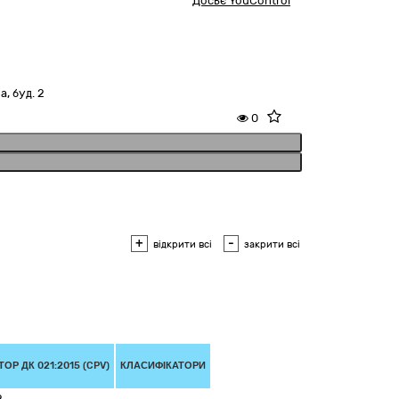
Досьє YouControl
, буд. 2
0
+
-
відкрити всі
закрити всі
ОР ДК 021:2015 (CPV)
КЛАСИФІКАТОРИ
2