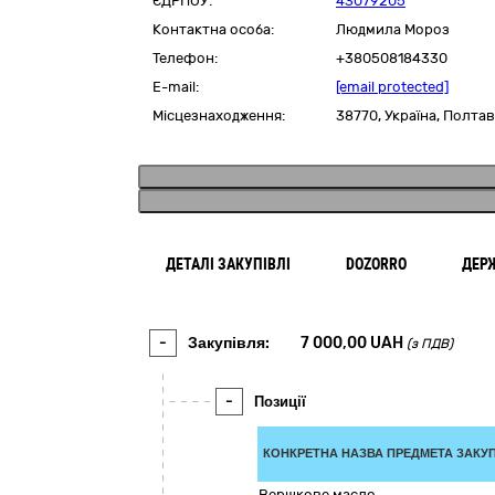
ЄДРПОУ:
43079205
Контактна особа:
Людмила Мороз
Телефон:
+380508184330
E-mail:
[email protected]
Місцезнаходження:
38770,
Україна
,
Полтав
ДЕТАЛІ ЗАКУПІВЛІ
DOZORRO
ДЕР
-
Закупівля:
7 000,00
UAH
(з ПДВ)
-
Позиції
КОНКРЕТНА НАЗВА ПРЕДМЕТА ЗАКУП
Вершкове масло