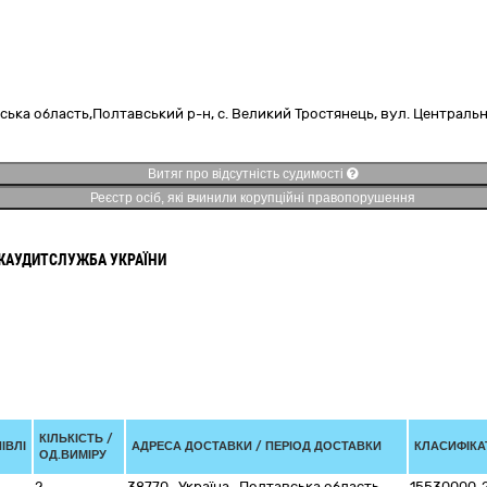
ська область,
Полтавський р-н, с. Великий Тростянець,
вул. Центральна
Витяг про відсутність судимості
Реєстр осіб, які вчинили корупційні правопорушення
ЖАУДИТСЛУЖБА УКРАЇНИ
КІЛЬКІСТЬ /
ІВЛІ
АДРЕСА ДОСТАВКИ / ПЕРІОД ДОСТАВКИ
КЛАСИФІКАТ
ОД.ВИМІРУ
2
38770
,
Україна
,
Полтавська область
,
15530000-