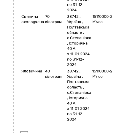
по 31-12-
2024
Свинина
70
38742
,
15110000-2
охолоджена
кілограм
Україна
,
М’ясо
Полтавська
область
,
с.Степанівка
,
Історична
40 А
з 11-01-2024
по 31-12-
2024
Яловичина
40
38742
,
15110000-2
кілограм
Україна
,
М’ясо
Полтавська
область
,
с.Степанівка
,
Історична
40 А
з 11-01-2024
по 31-12-
2024