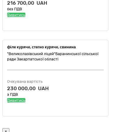
216 700,00 UAH
без ПДВ
Дивитись
філе куряче, стегно куряче, свинина
"Великолазівський ліцей"Баранинської сільської
ради Закарпатської області
Очікувана вартість
230 000,00 UAH
з ПДВ
Дивитись
×