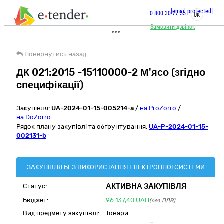
[email protected]
0 800 30 77 55
UK
Замовити дзвінок
Повернутись назад
ДК 021:2015 -15110000-2 М'ясо (згідно
специфікації)
Закупівля:
UA-2024-01-15-005214-a
/
на ProZorro
/
на DoZorro
Рядок плану закупівлі та обґрунтування:
UA-P-2024-01-15-
002131-b
ЗАКУПІВЛЯ БЕЗ ВИКОРИСТАННЯ ЕЛЕКТРОННОЇ СИСТЕМИ
АКТИВНА ЗАКУПІВЛЯ
Статус:
Бюджет:
96 137,40
UAH
(без ПДВ)
Вид предмету закупівлі:
Товари