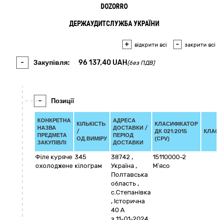
DOZORRO
ДЕРЖАУДИТСЛУЖБА УКРАЇНИ
+
-
відкрити всі
закрити всі
-
Закупівля:
96 137,40
UAH
(без ПДВ)
-
Позиції
КОНКРЕТНА
АДРЕСА
КІЛЬКІСТЬ
КЛАСИФІКАТОР
НАЗВА
ДОСТАВКИ /
/
ДК 021:2015
КЛАС
ПРЕДМЕТА
ПЕРІОД
ОД.ВИМІРУ
(CPV)
ЗАКУПІВЛІ
ДОСТАВКИ
Філе куряче
345
38742
,
15110000-2
охолоджене
кілограм
Україна
,
М’ясо
Полтавська
область
,
с.Степанівка
,
Історична
40 А
з 11-01-2024