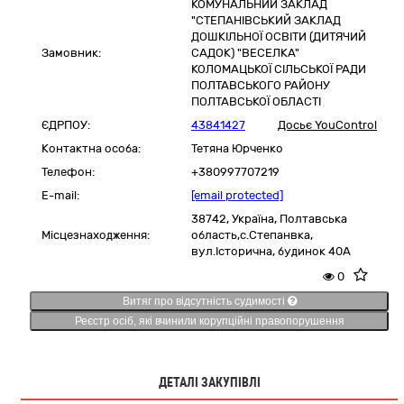
КОМУНАЛЬНИЙ ЗАКЛАД
"СТЕПАНІВСЬКИЙ ЗАКЛАД
ДОШКІЛЬНОЇ ОСВІТИ (ДИТЯЧИЙ
Замовник:
САДОК) "ВЕСЕЛКА"
КОЛОМАЦЬКОЇ СІЛЬСЬКОЇ РАДИ
ПОЛТАВСЬКОГО РАЙОНУ
ПОЛТАВСЬКОЇ ОБЛАСТІ
ЄДРПОУ:
43841427
Досьє YouControl
Контактна особа:
Тетяна Юрченко
Телефон:
+380997707219
E-mail:
[email protected]
38742,
Україна
,
Полтавська
Місцезнаходження:
область,
c.Степанвка,
вул.Історична, будинок 40А
0
Витяг про відсутність судимості
Реєстр осіб, які вчинили корупційні правопорушення
ДЕТАЛІ ЗАКУПІВЛІ