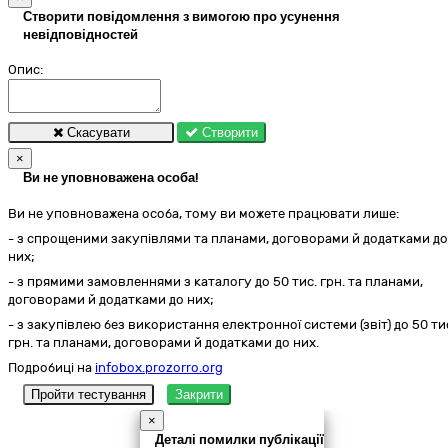
Створити повідомлення з вимогою про усунення
невідповідностей
Опис:
Скасувати
Створити
×
Ви не уповноважена особа!
Ви не уповноважена особа, тому ви можете працювати лише:
- з спрощеними закупівлями та планами, договорами й додатками до
них;
- з прямими замовленнями з каталогу до 50 тис. грн. та планами,
договорами й додатками до них;
- з закупівлею без використання електронної системи (звіт) до 50 ти
грн. та планами, договорами й додатками до них.
Подробиці на
infobox.prozorro.org
Пройти тестування
Закрити
×
Деталі помилки публікації