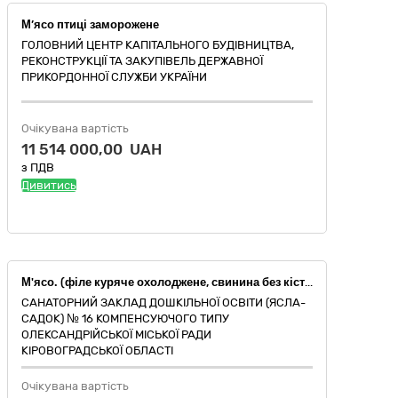
М’ясо птиці заморожене
ГОЛОВНИЙ ЦЕНТР КАПІТАЛЬНОГО БУДІВНИЦТВА,
РЕКОНСТРУКЦІЇ ТА ЗАКУПІВЕЛЬ ДЕРЖАВНОЇ
ПРИКОРДОННОЇ СЛУЖБИ УКРАЇНИ
Очікувана вартість
11 514 000,00 UAH
з ПДВ
Дивитись
М'ясо. (філе куряче охолоджене, свинина без кістки м'якоть охолоджена)
САНАТОРНИЙ ЗАКЛАД ДОШКІЛЬНОЇ ОСВІТИ (ЯСЛА-
САДОК) № 16 КОМПЕНСУЮЧОГО ТИПУ
ОЛЕКСАНДРІЙСЬКОЇ МІСЬКОЇ РАДИ
КІРОВОГРАДСЬКОЇ ОБЛАСТІ
Очікувана вартість