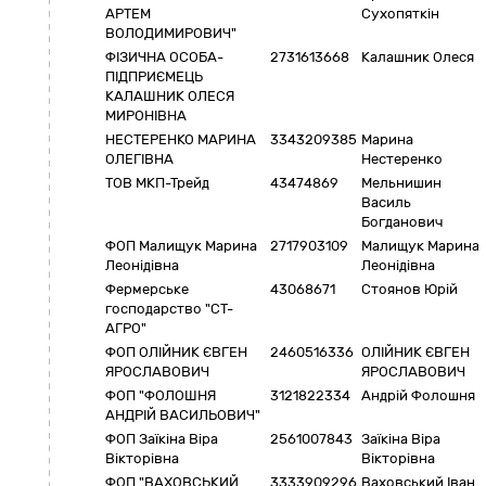
АРТЕМ
Сухопяткін
ВОЛОДИМИРОВИЧ"
ФІЗИЧНА ОСОБА-
2731613668
Калашник Олеся
ПІДПРИЄМЕЦЬ
КАЛАШНИК ОЛЕСЯ
МИРОНІВНА
НЕСТЕРЕНКО МАРИНА
3343209385
Марина
ОЛЕГІВНА
Нестеренко
ТОВ МКП-Трейд
43474869
Мельнишин
Василь
Богданович
ФОП Малищук Марина
2717903109
Малищук Марина
Леонідівна
Леонідівна
Фермерське
43068671
Стоянов Юрій
господарство "СТ-
АГРО"
ФОП ОЛІЙНИК ЄВГЕН
2460516336
ОЛІЙНИК ЄВГЕН
ЯРОСЛАВОВИЧ
ЯРОСЛАВОВИЧ
ФОП "ФОЛОШНЯ
3121822334
Андрій Фолошня
АНДРІЙ ВАСИЛЬОВИЧ"
ФОП Заїкіна Віра
2561007843
Заїкіна Віра
Вікторівна
Вікторівна
ФОП "ВАХОВСЬКИЙ
3333909296
Ваховський Іван