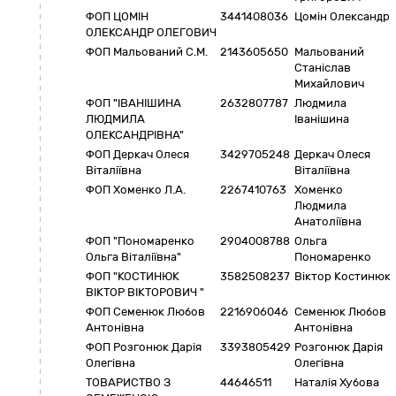
ФОП ЦОМІН
3441408036
Цомін Олександр
ОЛЕКСАНДР ОЛЕГОВИЧ
ФОП Мальований С.М.
2143605650
Мальований
Станіслав
Михайлович
ФОП "ІВАНІШИНА
2632807787
Людмила
ЛЮДМИЛА
Іванішина
ОЛЕКСАНДРІВНА"
ФОП Деркач Олеся
3429705248
Деркач Олеся
Віталіївна
Віталіївна
ФОП Хоменко Л.А.
2267410763
Хоменко
Людмила
Анатоліївна
ФОП "Пономаренко
2904008788
Ольга
Ольга Віталіївна"
Пономаренко
ФОП "КОСТИНЮК
3582508237
Віктор Костинюк
ВІКТОР ВІКТОРОВИЧ "
ФОП Семенюк Любов
2216906046
Семенюк Любов
Антонівна
Антонівна
ФОП Розгонюк Дарія
3393805429
Розгонюк Дарія
Олегівна
Олегівна
ТОВАРИСТВО З
44646511
Наталія Хубова