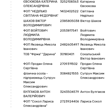
ЄВСЮКОВА КАТЕРИНА
3252108363
Катерина
ОЛЕКСАНДРІВНА
Євсюкова
ФОП "НЕДІЛЬКО
1402402522
Світлана
СВІТЛАНА ФЕДОРІВНА"
Неділько
ШАХОВ ВІКТОР
2385805038
Віктор Шахов
ВОЛОДИМИРОВИЧ
ФОП ВОЙТОВИЧ
2053817541
Войтович
ЛЮДМИЛА
Людмила
ВОЛОДИМИРІВНА
Володимирівна
ФОП Яковець Микола
2482605497
Яковець Микола
Іванович
Іванович
ТОВ "Фірма" "Дарина"
30180401
Сокальський
Віктор Іванович
ФОП Продан Олена
2709311502
Продан Олена
Сергіївна
Сергіївна
фізична особа -
3084821555
Супрун Максим
підприємець Супрун
Олександрович
Максим
Олександрович
БУЛГАКОВ АНТОН
3243504579
Антон Булгаков
ВАЛЕРІЙОВИЧ
ФОП "Сокол Лариса
2723924406
Лариса Сокол
Олександрівна"