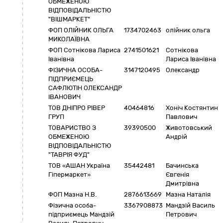
ОБМЕЖЕНОЮ
ВІДПОВІДАЛЬНІСТЮ
"ВІШМАРКЕТ"
ФОП ОЛІЙНИК ОЛЬГА
1734702463
олійник ольга
МИКОЛАЇВНА
ФОП Сотнікова Лариса
2741501621
Сотнікова
Іванівна
Лариса Іванівна
ФІЗИЧНА ОСОБА-
3147120495
Олександр
ПІДПРИЄМЕЦЬ
САФЛЮТІН ОЛЕКСАНДР
ІВАНОВИЧ
ТОВ ДНІПРО РІВЕР
40464816
Хоніч Костянтин
ГРУП
Павлович
ТОВАРИСТВО З
39390500
Животовський
ОБМЕЖЕНОЮ
Андрій
ВІДПОВІДАЛЬНІСТЮ
"ТАВРІЯ ФУД"
ТОВ «АШАН Україна
35442481
Бачинська
Гіпермаркет»
Євгенія
Дмитрівна
ФОП Мазна Н.В.
2876613669
Мазна Наталія
Фізична особа-
3367908873
Мандзій Василь
підприємець Мандзій
Петрович