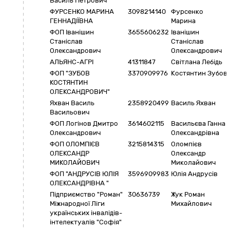
Василь Петрович
ФУРСЕНКО МАРИНА
3098214140
Фурсенко
ГЕННАДІЇВНА
Марина
ФОП Іванішин
3655606232
Іванішин
Станіслав
Станіслав
Олександрович
Олександрович
АЛЬЯНС-АГРІ
41311847
Світлана Лебідь
ФОП "ЗУБОВ
3370909976
Костянтин Зубов
КОСТЯНТИН
ОЛЕКСАНДРОВИЧ"
Яхван Василь
2358920499
Василь Яхван
Васильович
ФОП Логінов Дмитро
3614602115
Васильєва Ганна
Олександрович
Олександрівна
ФОП ОЛОМПІЄВ
3215814315
Оломпієв
ОЛЕКСАНДР
Олександр
МИКОЛАЙОВИЧ
Миколайович
ФОП "АНДРУСІВ ЮЛІЯ
3596909983
Юлія Андрусів
ОЛЕКСАНДРІВНА "
Підприємство "Роман"
30636739
Жук Роман
Міжнародної Ліги
Михайлович
українських інвалідів-
інтелектуалів "Софія"