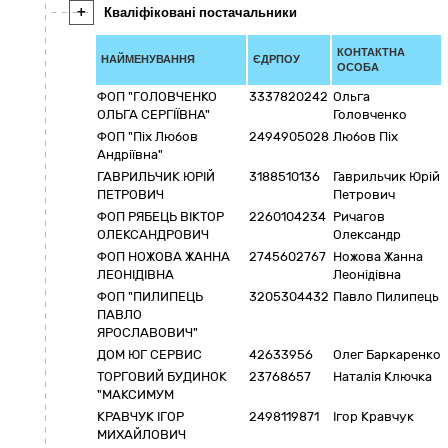
+
Кваліфіковані постачальники
КОНТАКТНА
НАЙМЕНУВАННЯ
ЄДРПОУ
ОСОБА
ФОП "ГОЛОВЧЕНКО
3337820242
Ольга
ОЛЬГА СЕРГІЇВНА"
Головченко
ФОП "Піх Любов
2494905028
Любов Піх
Андріївна"
ГАВРИЛЬЧИК ЮРІЙ
3188510136
Гаврильчик Юрій
ПЕТРОВИЧ
Петрович
ФОП РЯБЕЦЬ ВІКТОР
2260104234
Ричагов
ОЛЕКСАНДРОВИЧ
Олександр
ФОП НОЖОВА ЖАННА
2745602767
Ножова Жанна
ЛЕОНІДІВНА
Леонідівна
ФОП "ПИЛИПЕЦЬ
3205304432
Павло Пилипець
ПАВЛО
ЯРОСЛАВОВИЧ"
ДОМ ЮГ СЕРВИС
42633956
Олег Баркаренко
ТОРГОВИЙ БУДИНОК
23768657
Наталія Ключка
"МАКСИМУМ
КРАВЧУК ІГОР
2498119871
Ігор Кравчук
МИХАЙЛОВИЧ