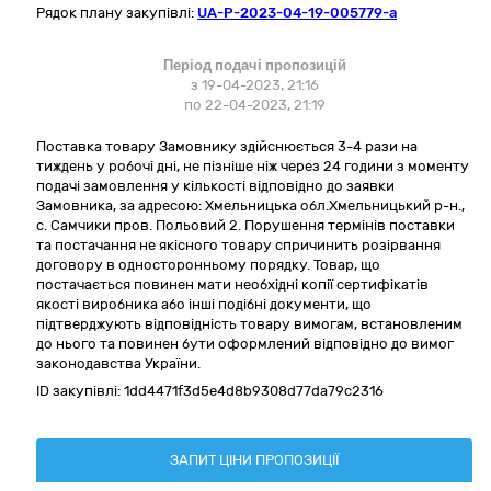
Рядок плану закупівлі:
UA-P-2023-04-19-005779-a
Період подачі пропозицій
з 19-04-2023, 21:16
по 22-04-2023, 21:19
Поставка товару Замовнику здійснюється 3-4 рази на
тиждень у робочі дні, не пізніше ніж через 24 години з моменту
подачі замовлення у кількості відповідно до заявки
Замовника, за адресою: Хмельницька обл.Хмельницький р-н.,
с. Самчики пров. Польовий 2. Порушення термінів поставки
та постачання не якісного товару спричинить розірвання
договору в односторонньому порядку. Товар, що
постачається повинен мати необхідні копії сертифікатів
якості виробника або інші подібні документи, що
підтверджують відповідність товару вимогам, встановленим
до нього та повинен бути оформлений відповідно до вимог
законодавства України.
ID закупівлі:
1dd4471f3d5e4d8b9308d77da79c2316
ЗАПИТ ЦІНИ ПРОПОЗИЦІЇ