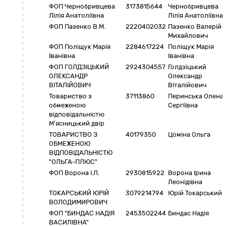
ФОП Чернобривцева
3173815644
Чернобривцева
Лілія Анатоліївна
Лілія Анатоліївна
ФОП Пазенко В.М.
2220402032
Пазенко Валерій
Михайлович
ФОП Поліщук Марія
2284617224
Поліщук Марія
Іванівна
Іванівна
ФОП ГОЛДЗІЦЬКИЙ
2924304557
Голдзіцький
ОЛЕКСАНДР
Олександр
ВІТАЛІЙОВИЧ
Віталійович
Товариство з
37113860
Перинська Олена
обмеженою
Сергіївна
відповідальністю
М’ясницький двір
ТОВАРИСТВО З
40179350
Цоміна Ольга
ОБМЕЖЕНОЮ
ВІДПОВІДАЛЬНІСТЮ
"ОЛЬГА-ПЛЮС"
ФОП Ворона І.Л.
2930815922
Ворона Ірина
Леонідівна
ТОКАРСЬКИЙ ЮРІЙ
3079214794
Юрій Токарський
ВОЛОДИМИРОВИЧ
ФОП "БИНДАС НАДІЯ
2453502244
Биндас Надія
ВАСИЛІВНА"