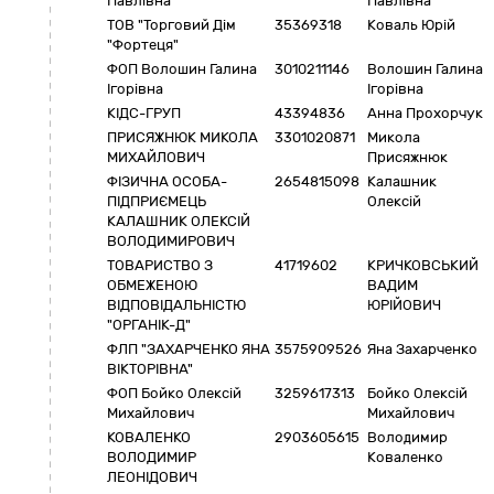
Павлівна
Павлівна
ТОВ "Торговий Дім
35369318
Коваль Юрій
"Фортеця"
ФОП Волошин Галина
3010211146
Волошин Галина
Ігорівна
Ігорівна
КІДС-ГРУП
43394836
Анна Прохорчук
ПРИСЯЖНЮК МИКОЛА
3301020871
Микола
МИХАЙЛОВИЧ
Присяжнюк
ФІЗИЧНА ОСОБА-
2654815098
Калашник
ПІДПРИЄМЕЦЬ
Олексій
КАЛАШНИК ОЛЕКСІЙ
ВОЛОДИМИРОВИЧ
ТОВАРИСТВО З
41719602
КРИЧКОВСЬКИЙ
ОБМЕЖЕНОЮ
ВАДИМ
ВІДПОВІДАЛЬНІСТЮ
ЮРІЙОВИЧ
"ОРГАНІК-Д"
ФЛП "ЗАХАРЧЕНКО ЯНА
3575909526
Яна Захарченко
ВІКТОРІВНА"
ФОП Бойко Олексій
3259617313
Бойко Олексій
Михайлович
Михайлович
КОВАЛЕНКО
2903605615
Володимир
ВОЛОДИМИР
Коваленко
ЛЕОНІДОВИЧ