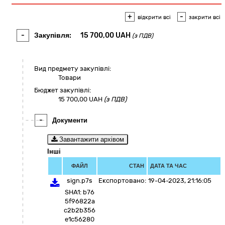
+
-
відкрити всі
закрити всі
-
Закупівля:
15 700,00
UAH
(з ПДВ)
Вид предмету закупівлі:
Товари
Бюджет закупівлі:
15 700,00
UAH
(з ПДВ)
-
Документи
Завантажити архівом
Інші
ФАЙЛ
СТАН
ДАТА ТА ЧАС
sign.p7s
Експортовано:
19-04-2023, 21:16:05
SHA1: b76
5f96822a
c2b2b356
e1c56280