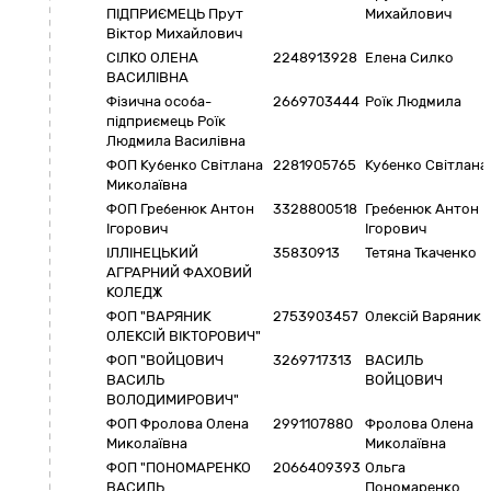
ПІДПРИЄМЕЦЬ Прут
Михайлович
Віктор Михайлович
СІЛКО ОЛЕНА
2248913928
Елена Силко
ВАСИЛІВНА
Фізична особа-
2669703444
Роїк Людмила
підприємець Роїк
Людмила Василівна
ФОП Кубенко Світлана
2281905765
Кубенко Світлана
Миколаївна
ФОП Гребенюк Антон
3328800518
Гребенюк Антон
Ігорович
Ігорович
ІЛЛІНЕЦЬКИЙ
35830913
Тетяна Ткаченко
АГРАРНИЙ ФАХОВИЙ
КОЛЕДЖ
ФОП "ВАРЯНИК
2753903457
Олексій Варяник
ОЛЕКСІЙ ВІКТОРОВИЧ"
ФОП "ВОЙЦОВИЧ
3269717313
ВАСИЛЬ
ВАСИЛЬ
ВОЙЦОВИЧ
ВОЛОДИМИРОВИЧ"
ФОП Фролова Олена
2991107880
Фролова Олена
Миколаївна
Миколаївна
ФОП "ПОНОМАРЕНКО
2066409393
Ольга
ВАСИЛЬ
Пономаренко