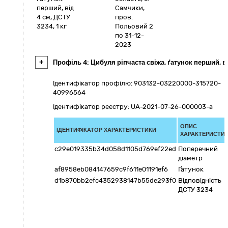
перший, від
Самчики
,
4 см, ДСТУ
пров.
3234, 1 кг
Польовий 2
по 31-12-
2023
+
Профіль 4: Цибуля ріпчаста свіжа, ґатунок перший, від
Ідентифікатор профілю: 903132-03220000-315720-
40996564
Ідентифікатор реєстру: UA-2021-07-26-000003-a
ОПИС
ІДЕНТИФІКАТОР ХАРАКТЕРИСТИКИ
ХАРАКТЕРИСТИ
c29e019335b34d058d1105d769ef22ed
Поперечний
діаметр
af8958eb084147659c9f611e01191ef6
Ґатунок
d1b870bb2efc4352938147b55de293f0
Відповідність
ДСТУ 3234