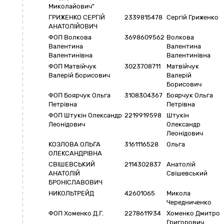
Миколайович"
ГРИЖЕНКО СЕРГІЙ
2339815478
Сергій Гриженко
АНАТОЛІЙОВИЧ
ФОП Волкова
3698609562
Волкова
Валентина
Валентина
Валентинівна
Валентинівна
ФОП Матвійчук
3023708711
Матвійчук
Валерій Борисович
Валерій
Борисович
ФОП Боярчук Ольга
3108304367
Боярчук Ольга
Петрівна
Петрівна
ФОП Штукін Олександр
2219919598
Штукін
Леонідович
Олександр
Леонідович
КОЗЛОВА ОЛЬГА
3161116528
Ольга
ОЛЕКСАНДРІВНА
СВІШЕВСЬКИЙ
2114302837
Анатолій
АНАТОЛІЙ
Свішевський
БРОНІСЛАВОВИЧ
НИКОЛЬТРЕЙД
42601065
Микола
Чередниченко
ФОП Хоменко Д.Г.
2278611934
Хоменко Дмитро
Григорович