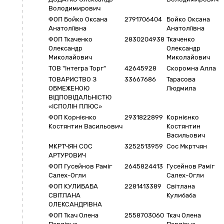
Володимирович
ФОП Бойко Оксана
2791706404
Бойко Оксана
Анатоліївна
Анатоліївна
ФОП Ткаченко
2830204938
Ткаченко
Олександр
Олександр
Миколайович
Миколайович
ТОВ "Інтегра Торг"
42645928
Скоромна Алла
ТОВАРИСТВО З
33667686
Тарасова
ОБМЕЖЕНОЮ
Людмила
ВІДПОВІДАЛЬНІСТЮ
«ІСПОЛІН ПЛЮС»
ФОП Корнієнко
2931822899
Корнієнко
Костянтин Васильович
Костянтин
Васильович
МКРТЧЯН СОС
3252513959
Сос Мкртчян
АРТУРОВИЧ
ФОП Гусейнов Раміг
2645824413
Гусейнов Раміг
Салех-Огли
Салех-Огли
ФОП КУЛИБАБА
2281413389
Світлана
СВІТЛАНА
Кулибаба
ОЛЕКСАНДРІВНА
ФОП Ткач Олена
2558703060
Ткач Олена