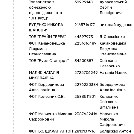
Товариство з
39999148
Жураковський
обмеженою
Сергій
відповідальністю
Леонідович
"ОПТІФУД"
РУДЕНКО МИКОЛА
2165716177
николай руденко
ІВАНОВИЧ
ТОВ "ПРАЙМ ТЕРРА"
44897973
Я. Олексієнко
ФОП Качановецька
2251616489
Качановецька
Людмила
Людмила
Станіславівна
Станіславівна
ТОВ "Руол Стандарт"
34200887
Світлана
Назаренко
МАЛИК НАТАЛІЯ
2725706249
Наталія Малик
МИКОЛАЇВНА
ФОП Бордодимова
2276220384
Бордодимова
Алла Іванівна
Алла Іванівна
ФОП Колесник С.В.
2583511701
Колесник
Світлана
Віталіївна
ФОП Марченко Микола
2387622416
Марченко
Сафронович
Микола
Сафронович
ФОП БОЛДИЖАР АНТОН
2810107916
Болдижар Антон