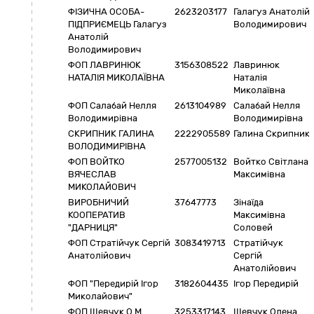
ФІЗИЧНА ОСОБА-
2623203177
Галагуз Анатолій
ПІДПРИЄМЕЦЬ Галагуз
Володимирович
Анатолій
Володимирович
ФОП ЛАВРИНЮК
3156308522
Лавринюк
НАТАЛІЯ МИКОЛАЇВНА
Наталія
Миколаївна
ФОП Салабай Нелля
2613104989
Салабай Нелля
Володимирівна
Володимирівна
СКРИПНИК ГАЛИНА
2222905589
Галина Скрипник
ВОЛОДИМИРІВНА
ФОП ВОЙТКО
2577005132
Войтко Світлана
ВЯЧЕСЛАВ
Максимівна
МИКОЛАЙОВИЧ
ВИРОБНИЧИЙ
37647773
Зінаїда
КООПЕРАТИВ
Максимівна
"ДАРНИЦЯ"
Соловей
ФОП Стратійчук Сергій
3083419713
Стратійчук
Анатолійович
Сергій
Анатолійович
ФОП "Передирій Ігор
3182604435
Ігор Передирій
Миколайович"
ФОП Шевчук О.М.
3253317143
Шевчук Олена