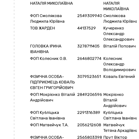
НАТАЛІЯ МИКОЛАЇВНА
НАТАЛІЯ
МИКОЛАЇВНА
ФОП Смолякова
2549309940
Смолякова
Людмила Юріївна
Людмила Юріївна
ТОВ ЖАРДЕН
44137529
Кучеренко
Олександр
Олександрович
ГОЛОВКА ІРИНА
3278711405
Віталій Попович
ІВАНІВНА
ФОП Колесник О.В.
2646802774
Колесник
Олександр
Володимирович
ФІЗИЧНА ОСОБА-
3079523651
Коваль Евгений
ПІДПРИЄМЕЦЬ КОВАЛЬ
ЄВГЕН ГРИГОРІЙОВИЧ
ФОП Мокрієнко Віталій
2849206596
Мокрієнко
Андрійович
Віталій
Андрійович
ФОП Кубліцька
2291316389
Кубліцька
Світлана Іванівна
Світлана Іванівна
ФОП Матвейчук Т.А.
2056212608
Матвейчук
Тетяна Аркадіївна
ФІЗИЧНА ОСОБА-
2565803398
Прут Віктор