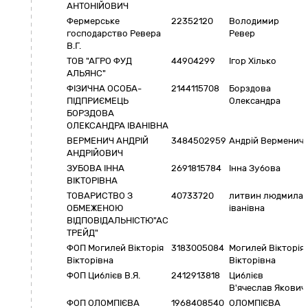
АНТОНІЙОВИЧ
Фермерське
22352120
Володимир
господарство Ревера
Ревер
В.Г.
ТОВ "АГРО ФУД
44904299
Ігор Хілько
АЛЬЯНС"
ФІЗИЧНА ОСОБА-
2144115708
Борздова
ПІДПРИЄМЕЦЬ
Олександра
БОРЗДОВА
ОЛЕКСАНДРА ІВАНІВНА
ВЕРМЕНИЧ АНДРІЙ
3484502959
Андрій Верменич
АНДРІЙОВИЧ
ЗУБОВА ІННА
2691815784
Інна Зубова
ВІКТОРІВНА
ТОВАРИСТВО З
40733720
литвин людмила
ОБМЕЖЕНОЮ
іванівна
ВІДПОВІДАЛЬНІСТЮ"АС
ТРЕЙД"
ФОП Могилей Вікторія
3183005084
Могилей Вікторія
Вікторівна
Вікторівна
ФОП Циблієв В.Я.
2412913818
Циблієв
В'ячеслав Якович
ФОП ОЛОМПІЄВА
1968408540
ОЛОМПІЄВА