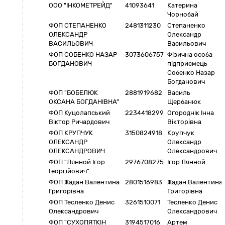
ООО "ІНКОМЕТРЕЙД"
41093641
Катерина
Чорнобай
ФОП СТЕПАНЕНКО
2481311230
Степаненко
ОЛЕКСАНДР
Олександр
ВАСИЛЬОВИЧ
Васильович
ФОП СОБЕНКО НАЗАР
3073606757
Фізична особа
БОГДАНОВИЧ
підприємець
Собенко Назар
Богданович
ФОП "БОБЕЛЮК
2881919682
Василь
ОКСАНА БОГДАНІВНА"
Щербанюк
ФОП Куцолапський
2234418299
Огороднік Інна
Віктор Ричардович
Вікторівна
ФОП КРУПЧУК
3150824918
Крупчук
ОЛЕКСАНДР
Олександр
ОЛЕКСАНДРОВИЧ
Олександрович
ФОП "Лянной Ігор
2976708275
Ігор Лянной
Георгійович"
ФОП Жадан Валентина
2801516983
Жадан Валентина
Григорівна
Григорівна
ФОП Тесленко Денис
3261510071
Тесленко Денис
Олександрович
Олександрович
ФОП "СУХОПЯТКІН
3194517016
Артем