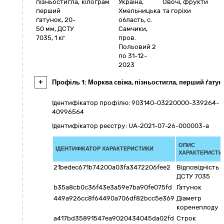
пізньостигла,
кілограм
Україна
,
Овочі, фрукти
перший
Хмельницька
та горіхи
ґатунок, 20-
область
,
с.
50 мм, ДСТУ
Самчики
,
7035, 1 кг
пров.
Польовий 2
по 31-12-
2023
+
Профіль 1: Морква свіжа, пізньостигла, перший ґатуно
Ідентифікатор профілю: 903140-03220000-339264-
40996564
Ідентифікатор реєстру: UA-2021-07-26-000003-a
ОПИС
ІДЕНТИФІКАТОР ХАРАКТЕРИСТИКИ
ХАРАКТЕРИСТИ
21bedec671b74200a03fa3472206fee2
Відповідність
ДСТУ 7035
b35a8cb0c36f43e3a59e7ba90fe075fd
Ґатунок
449a926cc8f64490a706df82bcc5e369
Діаметр
коренеплоду
a417bd35891547ea9020434045da02fd
Строк