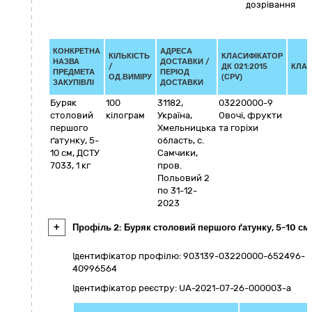
дозрівання
КОНКРЕТНА
АДРЕСА
КІЛЬКІСТЬ
КЛАСИФІКАТОР
НАЗВА
ДОСТАВКИ /
/
ДК 021:2015
КЛАС
ПРЕДМЕТА
ПЕРІОД
ОД.ВИМІРУ
(CPV)
ЗАКУПІВЛІ
ДОСТАВКИ
Буряк
100
31182
,
03220000-9
столовий
кілограм
Україна
,
Овочі, фрукти
першого
Хмельницька
та горіхи
ґатунку, 5-
область
,
с.
10 см, ДСТУ
Самчики
,
7033, 1 кг
пров.
Польовий 2
по 31-12-
2023
+
Профіль 2: Буряк столовий першого ґатунку, 5-10 см, 
Ідентифікатор профілю: 903139-03220000-652496-
40996564
Ідентифікатор реєстру: UA-2021-07-26-000003-a