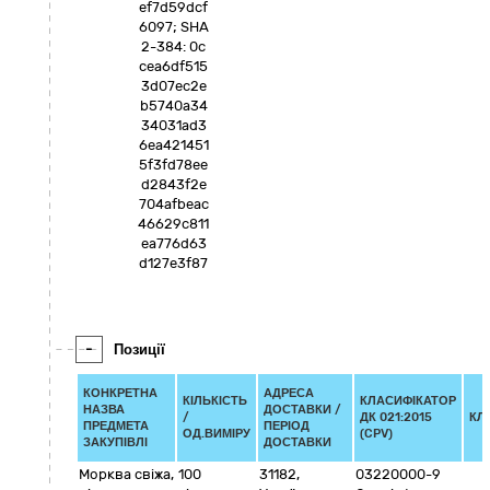
ef7d59dcf
6097; SHA
2-384: 0c
cea6df515
3d07ec2e
b5740a34
34031ad3
6ea421451
5f3fd78ee
d2843f2e
704afbeac
46629c811
ea776d63
d127e3f87
-
Позиції
КОНКРЕТНА
АДРЕСА
КІЛЬКІСТЬ
КЛАСИФІКАТОР
НАЗВА
ДОСТАВКИ /
/
ДК 021:2015
КЛ
ПРЕДМЕТА
ПЕРІОД
ОД.ВИМІРУ
(CPV)
ЗАКУПІВЛІ
ДОСТАВКИ
Морква свіжа,
100
31182
,
03220000-9