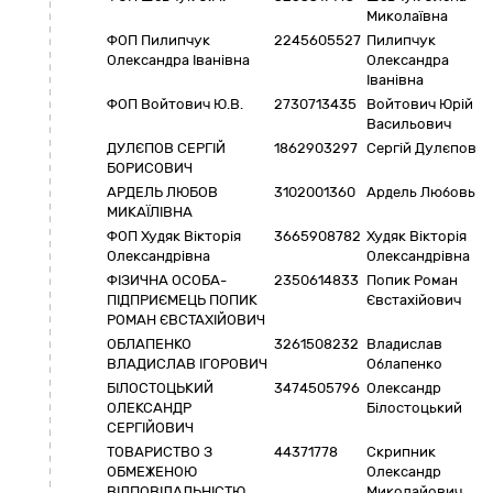
Миколаївна
ФОП Пилипчук
2245605527
Пилипчук
Олександра Іванівна
Олександра
Іванівна
ФОП Войтович Ю.В.
2730713435
Войтович Юрій
Васильович
ДУЛЄПОВ СЕРГІЙ
1862903297
Сергій Дулєпов
БОРИСОВИЧ
АРДЕЛЬ ЛЮБОВ
3102001360
Ардель Любовь
МИКАЇЛІВНА
ФОП Худяк Вікторія
3665908782
Худяк Вікторія
Олександрівна
Олександрівна
ФІЗИЧНА ОСОБА-
2350614833
Попик Роман
ПІДПРИЄМЕЦЬ ПОПИК
Євстахійович
РОМАН ЄВСТАХІЙОВИЧ
ОБЛАПЕНКО
3261508232
Владислав
ВЛАДИСЛАВ ІГОРОВИЧ
Облапенко
БІЛОСТОЦЬКИЙ
3474505796
Олександр
ОЛЕКСАНДР
Білостоцький
СЕРГІЙОВИЧ
ТОВАРИСТВО З
44371778
Скрипник
ОБМЕЖЕНОЮ
Олександр
ВІДПОВІДАЛЬНІСТЮ
Миколайович