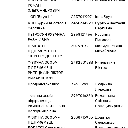
ФОП КОВБАСЮК
3566307031
Ковбасюк Роман
РОМАН
ОЛЕКСАНДРОВИЧ
ФОП "Брус І.І."
2837011907
Інна Брус
ФОП Бурич Анастасія
3460314229
Бурич Анастасія
Сергіївна
Сергіївна
ПЕТРОСЯН РУЗАННА
2368121466
Рузанна
РАЗМІКІВНА
Петросян
ПРИВАТНЕ
30757072
Мовчун Тетяна
ПІДПРИЄМСТВО
Михайлівна
"ТОРГПРОДСЕРВІС"
ФІЗИЧНА ОСОБА-
2482501533
Рипецький
ПІДПРИЄМЕЦЬ
Віктор
РИПЕЦЬКИЙ ВІКТОР
МИХАЙЛОВИЧ
Продцентр-плюс
37677991
Людмила
Лінькова
Фізична особа-
2997016226
Романцева
підприємець
Світлана
Романцева Світлана
Володимирівна
Володимирівна
ФІЗИЧНА ОСОБА -
2538715955
Додатко
ПІДПРИЄМЕЦЬ
Олександр
ДОДАТКО Олександр
Володимирович