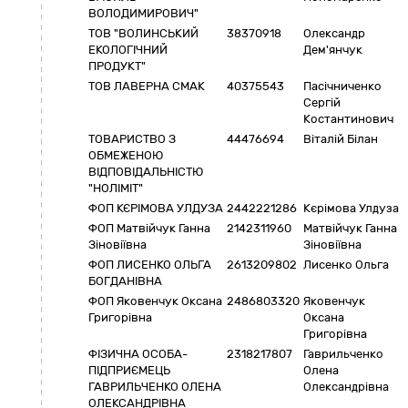
ВОЛОДИМИРОВИЧ"
ТОВ "ВОЛИНСЬКИЙ
38370918
Олександр
ЕКОЛОГІЧНИЙ
Дем'янчук
ПРОДУКТ"
ТОВ ЛАВЕРНА СМАК
40375543
Пасічниченко
Сергій
Костантинович
ТОВАРИСТВО З
44476694
Віталій Білан
ОБМЕЖЕНОЮ
ВІДПОВІДАЛЬНІСТЮ
"НОЛІМІТ"
ФОП КЄРІМОВА УЛДУЗА
2442221286
Кєрімова Улдуза
ФОП Матвійчук Ганна
2142311960
Матвійчук Ганна
Зіновіївна
Зіновіївна
ФОП ЛИСЕНКО ОЛЬГА
2613209802
Лисенко Ольга
БОГДАНІВНА
ФОП Яковенчук Оксана
2486803320
Яковенчук
Григорівна
Оксана
Григорівна
ФІЗИЧНА ОСОБА-
2318217807
Гаврильченко
ПІДПРИЄМЕЦЬ
Олена
ГАВРИЛЬЧЕНКО ОЛЕНА
Олександрівна
ОЛЕКСАНДРІВНА