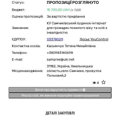
ПРОПОЗИЦІЇ РОЗГЛЯНУТО
Статус:
Бюджет:
15 700,00
UAH
(з ПДВ)
Оцінка пропозицій:
За вартістю придбання
КУ Самчиківський будинок-інтернат
Замовник:
для громадян похилого віку та осіб з
інвалідністю
ЄДРПОУ:
03378029
Досьє YouControl
Контактна особа:
Касьянчук Тетяна Михайлівна
Телефон:
+380983140698
E-mail:
sampres@ukr.net
31182,
Україна
,
Хмельницька
Місцезнаходження:
область,
село Самчики,
провулок
Польовий,2
4
Витяг про відсутність судимості
Реєстр осіб, які вчинили корупційні правопорушення
ДЕТАЛІ ЗАКУПІВЛІ