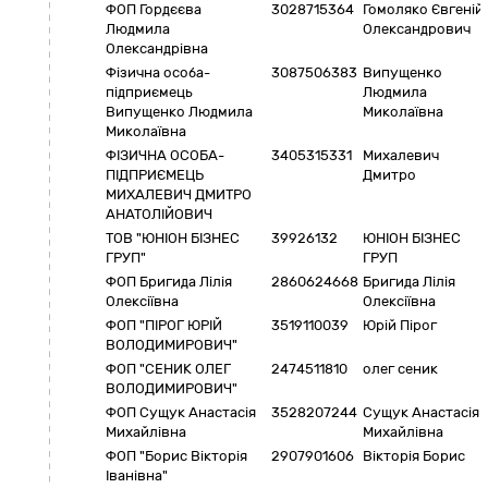
ФОП Гордєєва
3028715364
Гомоляко Євгеній
Людмила
Олександрович
Олександрівна
Фізична особа-
3087506383
Випущенко
підприємець
Людмила
Випущенко Людмила
Миколаївна
Миколаївна
ФІЗИЧНА ОСОБА-
3405315331
Михалевич
ПІДПРИЄМЕЦЬ
Дмитро
МИХАЛЕВИЧ ДМИТРО
АНАТОЛІЙОВИЧ
ТОВ "ЮНІОН БІЗНЕС
39926132
ЮНІОН БІЗНЕС
ГРУП"
ГРУП
ФОП Бригида Лілія
2860624668
Бригида Лілія
Олексіївна
Олексіївна
ФОП "ПІРОГ ЮРІЙ
3519110039
Юрій Пірог
ВОЛОДИМИРОВИЧ"
ФОП "СЕНИК ОЛЕГ
2474511810
олег сеник
ВОЛОДИМИРОВИЧ"
ФОП Сущук Анастасія
3528207244
Сущук Анастасія
Михайлівна
Михайлівна
ФОП "Борис Вікторія
2907901606
Вікторія Борис
Іванівна"