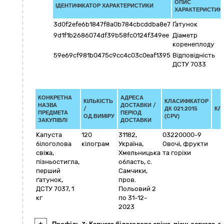
ОПИС
ІДЕНТИФІКАТОР ХАРАКТЕРИСТИКИ
ХАРАКТЕРИСТИК
3d0f2efe6b1847f8a0b784cbcddba8e7
Ґатунок
9d1f1b2686074df39b58fc0124f349ee
Діаметр
коренеплоду
59e69cf981b0475c9cc4c03c0eaf1395
Відповідність
ДСТУ 7033
КОНКРЕТНА
АДРЕСА
КІЛЬКІСТЬ
КЛАСИФІКАТОР
НАЗВА
ДОСТАВКИ /
/
ДК 021:2015
КЛ
ПРЕДМЕТА
ПЕРІОД
ОД.ВИМІРУ
(CPV)
ЗАКУПІВЛІ
ДОСТАВКИ
Капуста
120
31182
,
03220000-9
білоголова
кілограм
Україна
,
Овочі, фрукти
свіжа,
Хмельницька
та горіхи
пізньостигла,
область
,
с.
перший
Самчики
,
ґатунок,
пров.
ДСТУ 7037, 1
Польовий 2
кг
по 31-12-
2023