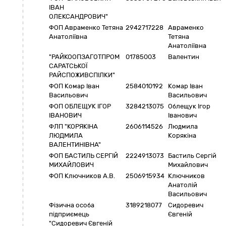
ІВАН
ОЛЕКСАНДРОВИЧ"
ФОП Авраменко Тетяна
2942717228
Авраменко
Анатоліївна
Тетяна
Анатоліївна
"РАЙКООПЗАГОТПРОМ
01785003
Валентин
САРАТСЬКОЇ
РАЙСПОЖИВСПІЛКИ"
ФОП Комар Іван
2584010192
Комар Іван
Васильович
Васильович
ФОП ОБЛЕЩУК ІГОР
3284213075
Облещук Ігор
ІВАНОВИЧ
Іванович
ФЛП "КОРЯКІНА
2606114526
Людмила
ЛЮДМИЛА
Корякіна
ВАЛЕНТИНІВНА"
ФОП БАСТИЛЬ СЕРГІЙ
2224913073
Бастиль Сергій
МИХАЙЛОВИЧ
Михайлович
ФОП Ключников А.В.
2506915934
Ключников
Анатолій
Васильович
Фізична особа
3189218077
Сидоревич
підприємець
Євгеній
"Сидоревич Євгеній