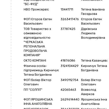
"БС-ФУД"
НВО Промсервiс
13441711
Тетяна Іванівна
Гвоздьова
ФОП Єгоров Євген
3263417476
Єгоров Євген
Васильович
Васильович
ТОВ Товариство з
37787425
Дідківська
обмеженою
Людмила
відповідальністю
Володимирівна
"ЧЕРКАСЬКА
РЕГІОНАЛЬНА
ПРОДОВОЛЬЧА
КОМПАНІЯ"
ОКТО КОМПАНІ
41876086
Тетяна Казанцева
Фізична особа-
3124104429
Кирничук Тетяна
підприємець Кирничук
Богданівна
Тетяна Богданівна
ФОП Бобер Віктор
3490112754
Бобер Віктор
Олегович
Олегович
ПП "СОЛПІТ"
42065463
Всеволод
Аверков
ФОП ЯРОШИНСЬКА
2629614440
Ярошинська Інна
ІННА АНАТОЛІЇВНА
Анатоліївна