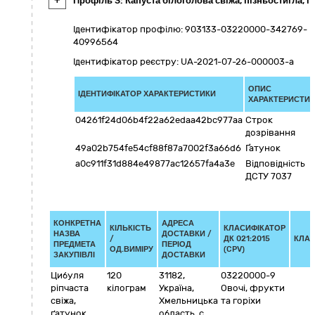
+
Профіль 3: Капуста білоголова свіжа, пізньостигла, п
Ідентифікатор профілю: 903133-03220000-342769-
40996564
Ідентифікатор реєстру: UA-2021-07-26-000003-a
ОПИС
ІДЕНТИФІКАТОР ХАРАКТЕРИСТИКИ
ХАРАКТЕРИСТИ
04261f24d06b4f22a62edaa42bc977aa
Строк
дозрівання
49a02b754fe54cf88f87a7002f3a66d6
Ґатунок
a0c911f31d884e49877ac12657fa4a3e
Відповідність
ДСТУ 7037
КОНКРЕТНА
АДРЕСА
КІЛЬКІСТЬ
КЛАСИФІКАТОР
НАЗВА
ДОСТАВКИ /
/
ДК 021:2015
КЛАС
ПРЕДМЕТА
ПЕРІОД
ОД.ВИМІРУ
(CPV)
ЗАКУПІВЛІ
ДОСТАВКИ
Цибуля
120
31182
,
03220000-9
ріпчаста
кілограм
Україна
,
Овочі, фрукти
свіжа,
Хмельницька
та горіхи
ґатунок
область
,
с.