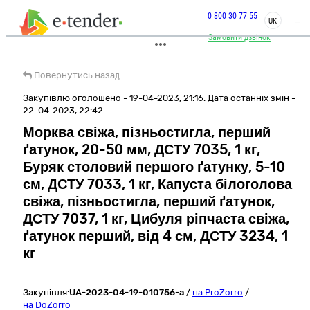
0 800 30 77 55
UK
Замовити дзвінок
Повернутись назад
Закупівлю оголошено - 19-04-2023, 21:16. Дата останніх змін -
22-04-2023, 22:42
Морква свіжа, пізньостигла, перший
ґатунок, 20-50 мм, ДСТУ 7035, 1 кг,
Буряк столовий першого ґатунку, 5-10
см, ДСТУ 7033, 1 кг, Капуста білоголова
свіжа, пізньостигла, перший ґатунок,
ДСТУ 7037, 1 кг, Цибуля ріпчаста свіжа,
ґатунок перший, від 4 см, ДСТУ 3234, 1
кг
Закупівля:
UA-2023-04-19-010756-a
/
на ProZorro
/
на DoZorro