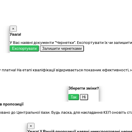
×
Увага!
У Вас наявні документи "Чернетки". Експортувати їх чи залишит
Експортувати
Залишити чернетками
 платна! На етапі кваліфікації відкривається показник ефективності, 
Зберегти зміни?
Так
Ні
в пропозиції
вано до Центральної бази. Будь ласка, для накладання КЕП оновіть ст
×
Увага! У Вашій пропозиції наявні неекспортовані черн