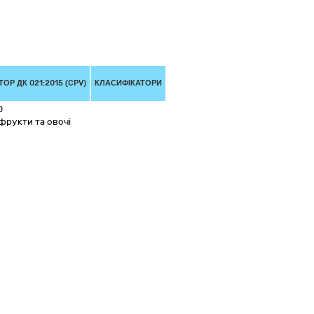
ОР ДК 021:2015 (CPV)
КЛАСИФІКАТОРИ
0
фрукти та овочі