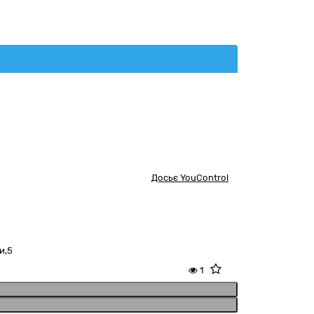
Досьє YouControl
и,5
1