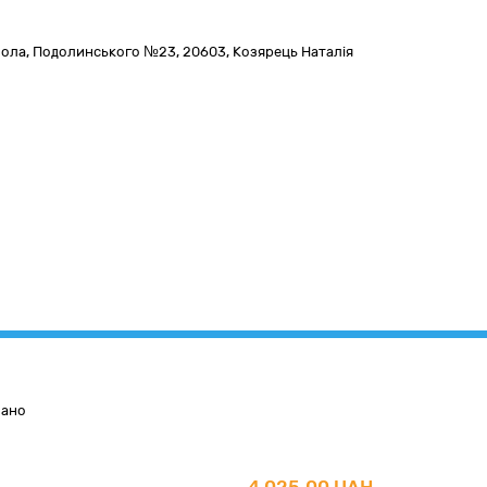
ола,
Подолинського №23
,
20603
,
Козярець Наталія
вано