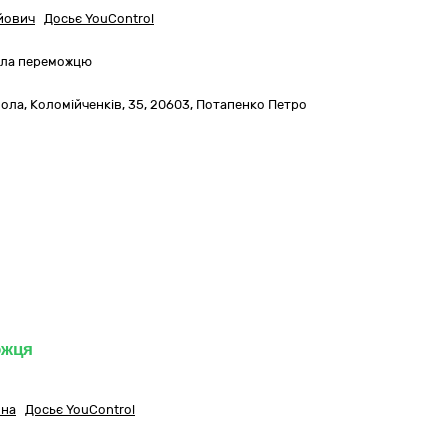
йович
Досьє YouControl
вила переможцю
ола,
Коломійченків, 35
,
20603
,
Потапенко Петро
ожця
вна
Досьє YouControl