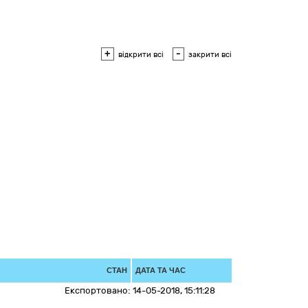
+
-
відкрити всі
закрити всі
СТАН
ДАТА ТА ЧАС
Експортовано:
14-05-2018, 15:11:28