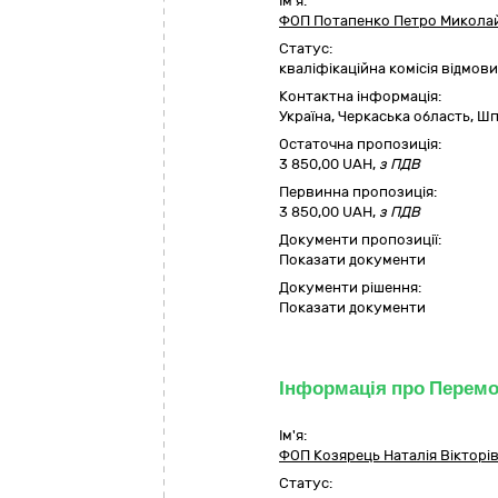
Ім'я:
ФОП Потапенко Петро Микола
Статус:
кваліфікаційна комісія відмо
Контактна інформація:
Україна
,
Черкаська область
,
Шп
Остаточна пропозиція:
3 850,00
UAH,
з ПДВ
Первинна пропозиція:
3 850,00 UAH,
з ПДВ
Документи пропозиції:
Показати документи
Документи рішення:
Показати документи
Інформація про Перем
Ім'я:
ФОП Козярець Наталія Вікторі
Статус: