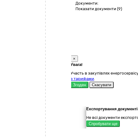
Документи:
Показати документи (9)
×
Увага!
Участь в закупівлях енергосервісу
з тарифами
.
Згоден
Скасувати
Експортування документі
Не всі документи експорто
Спробувати ще