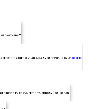
и чернетками?
на підставі якого з учасника буде списана сума
згідно
ан експорту документів та спробуйте ще раз.
етки