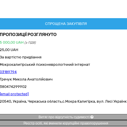
СПРОЩЕНА ЗАКУПІВЛЯ
ПРОПОЗИЦІЇ РОЗГЛЯНУТО
5 000,00
UAH
(з ПДВ)
25,00 UAH
За вартістю придбання
Мокрокалигірський психоневрологічний інтернат
03189794
Гречук Микола Анатолійович
380474299902
[email protected]
20540,
Україна
,
Черкаська область,
с.Мокра Калигірка,
вул. Лесі Українк
Витяг про відсутність судимості
Реєстр осіб, які вчинили корупційні правопорушення