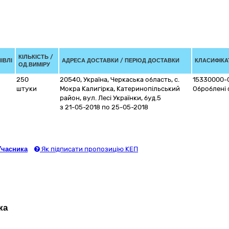
КІЛЬКІСТЬ /
ІВЛІ
АДРЕСА ДОСТАВКИ / ПЕРІОД ДОСТАВКИ
КЛАСИФІКАТ
ОД.ВИМІРУ
250
20540
,
Україна
,
Черкаська область
,
с.
15330000-
штуки
Мокра Калигірка, Катеринопільський
Оброблені 
район
,
вул. Лесі Українки, буд.5
з 21-05-2018
по 25-05-2018
Учасника
Як підписати пропозицію КЕП
ка