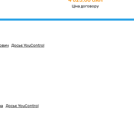
4 025,00 UAH
Ціна договору
ович
Досьє YouControl
на
Досьє YouControl