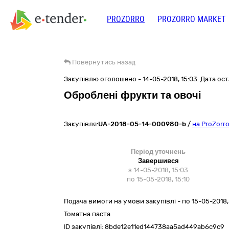
PROZORRO
PROZORRO MARKET
Повернутись назад
Закупівлю оголошено - 14-05-2018, 15:03. Дата оста
Оброблені фрукти та овочі
Закупівля:
UA-2018-05-14-000980-b
/
на ProZorr
Період уточнень
Завершився
з 14-05-2018, 15:03
по 15-05-2018, 15:10
Подача вимоги на умови закупівлі - по 15-05-2018, 
Томатна паста
ID закупівлі:
8bde12e11ed144738aa5ad449ab6c9c9