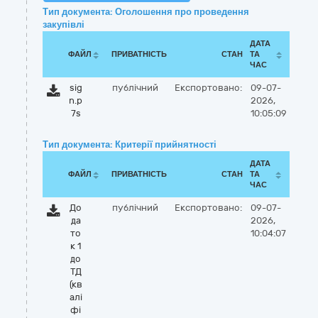
Тип документа: Оголошення про проведення
закупівлі
ДАТА
ФАЙЛ
ПРИВАТНІСТЬ
СТАН
ТА
ЧАС
sig
публічний
Експортовано:
09-07-
n.p
2026,
7s
10:05:09
Тип документа: Критерії прийнятності
ДАТА
ФАЙЛ
ПРИВАТНІСТЬ
СТАН
ТА
ЧАС
До
публічний
Експортовано:
09-07-
да
2026,
то
10:04:07
к 1
до
ТД
(кв
алі
фі