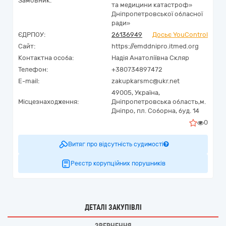
Замовник:
та медицини катастроф»
Дніпропетровської обласної
ради»
ЄДРПОУ:
26136949
Досьє YouControl
Сайт:
https://emddnipro.itmed.org
Контактна особа:
Надія Анатоліївна Скляр
Телефон:
+380734897472
E-mail:
zakupkarsmc@ukr.net
49005,
Україна
,
Місцезнаходження:
Дніпропетровська область,
м.
Дніпро,
пл. Соборна, буд. 14
0
Витяг про відсутність судимості
Реєстр корупційних порушників
ДЕТАЛІ ЗАКУПІВЛІ