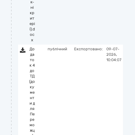
к-
ні
кр
ит
ері
ї).d
oc
x
До
публічний
Експортовано:
09-07-
да
2026,
то
10:04:07
к 4
до
ТД
(до
ку
ме
нт
и д
ля
Пе
ре
мо
жц