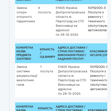
Заміна
4
51405
Україна
50112000-3
опори
послуга
Дніпропетровська
Послуги з
опорного
область
м.
ремонту і
підшипника
Павлоград
на СТО
технічного
Виконавця за
обслуговуван
адресою
автомобілів
по 28-12-2026
КОНКРЕТНА
АДРЕСА ДОСТАВКИ /
КІЛЬКІСТЬ
НАЗВА
СТРОК ПОСТАВКИ/
КЛАСИФІКАТОР
/
ПРЕДМЕТА
ВИКОНАННЯ РОБІТ/
021:2015 (CPV)
ОД.ВИМІРУ
ЗАКУПІВЛІ
НАДАННЯ ПОСЛУГ:
Заміна
1
51405
Україна
50112000-3
системи
послуга
Дніпропетровська
Послуги з
рециркуляції
область
м.
ремонту і
вихлопних
Павлоград
на СТО
технічного
газів
Виконавця за
обслуговува
адресою
автомобілів
по 28-12-2026
КОНКРЕТНА
АДРЕСА ДОСТАВКИ /
КІЛЬКІСТЬ
НАЗВА
СТРОК ПОСТАВКИ/
КЛАСИФІКАТОР 