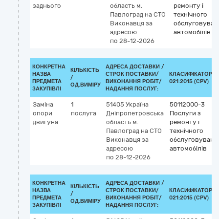
заднього
область
м.
ремонту і
Павлоград
на СТО
технічного
Виконавця за
обслуговуван
адресою
автомобілів
по 28-12-2026
КОНКРЕТНА
АДРЕСА ДОСТАВКИ /
КІЛЬКІСТЬ
НАЗВА
СТРОК ПОСТАВКИ/
КЛАСИФІКАТОР Д
/
ПРЕДМЕТА
ВИКОНАННЯ РОБІТ/
021:2015 (CPV)
ОД.ВИМІРУ
ЗАКУПІВЛІ
НАДАННЯ ПОСЛУГ:
Заміна
1
51405
Україна
50112000-3
опори
послуга
Дніпропетровська
Послуги з
двигуна
область
м.
ремонту і
Павлоград
на СТО
технічного
Виконавця за
обслуговуванн
адресою
автомобілів
по 28-12-2026
КОНКРЕТНА
АДРЕСА ДОСТАВКИ /
КІЛЬКІСТЬ
НАЗВА
СТРОК ПОСТАВКИ/
КЛАСИФІКАТОР Д
/
ПРЕДМЕТА
ВИКОНАННЯ РОБІТ/
021:2015 (CPV)
ОД.ВИМІРУ
ЗАКУПІВЛІ
НАДАННЯ ПОСЛУГ: