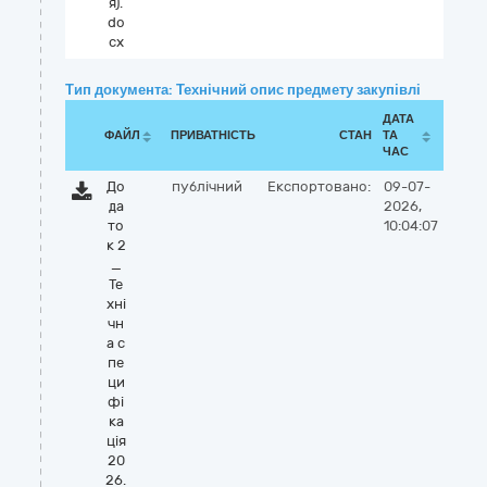
я).
do
cx
Тип документа: Технічний опис предмету закупівлі
ДАТА
ФАЙЛ
ПРИВАТНІСТЬ
СТАН
ТА
ЧАС
До
публічний
Експортовано:
09-07-
да
2026,
то
10:04:07
к 2
_
Те
хні
чн
а с
пе
ци
фі
ка
ція
20
26.