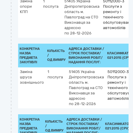
Заміна
1
51405
Україна
50112000-3
опори
послуга
Дніпропетровська
Послуги з
КПП
область
м.
ремонту і
Павлоград
на СТО
технічного
Виконавця за
обслуговуванн
адресою
автомобілів
по 28-12-2026
КОНКРЕТНА
АДРЕСА ДОСТАВКИ /
КІЛЬКІСТЬ
НАЗВА
СТРОК ПОСТАВКИ/
КЛАСИФІКАТОР
/
ПРЕДМЕТА
ВИКОНАННЯ РОБІТ/
021:2015 (CPV)
ОД.ВИМІРУ
ЗАКУПІВЛІ
НАДАННЯ ПОСЛУГ:
Заміна
1
51405
Україна
50112000-3
шруса
послуга
Дніпропетровська
Послуги з
зовнішнього
область
м.
ремонту і
Павлоград
на СТО
технічного
Виконавця за
обслуговува
адресою
автомобілів
по 28-12-2026
КОНКРЕТНА
АДРЕСА ДОСТАВКИ /
КІЛЬКІСТЬ
НАЗВА
СТРОК ПОСТАВКИ/
КЛАСИФІКАТОР 
/
ПРЕДМЕТА
ВИКОНАННЯ РОБІТ/
021:2015 (CPV)
ОД.ВИМІРУ
ЗАКУПІВЛІ
НАДАННЯ ПОСЛУГ: