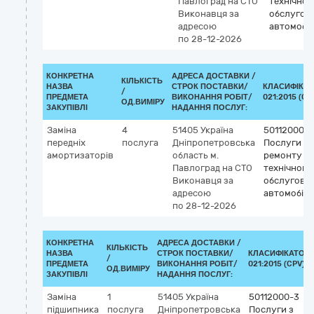
Павлоград
на СТО
технічног
Виконавця за
обслугов
адресою
автомобіл
по 28-12-2026
КОНКРЕТНА
АДРЕСА ДОСТАВКИ /
КІЛЬКІСТЬ
НАЗВА
СТРОК ПОСТАВКИ/
КЛАСИФІКАТ
/
ПРЕДМЕТА
ВИКОНАННЯ РОБІТ/
021:2015 (CP
ОД.ВИМІРУ
ЗАКУПІВЛІ
НАДАННЯ ПОСЛУГ:
Заміна
4
51405
Україна
50112000-3
передніх
послуга
Дніпропетровська
Послуги з
амортизаторів
область
м.
ремонту і
Павлоград
на СТО
технічного
Виконавця за
обслугову
адресою
автомобілі
по 28-12-2026
КОНКРЕТНА
АДРЕСА ДОСТАВКИ /
КІЛЬКІСТЬ
НАЗВА
СТРОК ПОСТАВКИ/
КЛАСИФІКАТОР 
/
ПРЕДМЕТА
ВИКОНАННЯ РОБІТ/
021:2015 (CPV)
ОД.ВИМІРУ
ЗАКУПІВЛІ
НАДАННЯ ПОСЛУГ:
Заміна
1
51405
Україна
50112000-3
підшипника
послуга
Дніпропетровська
Послуги з