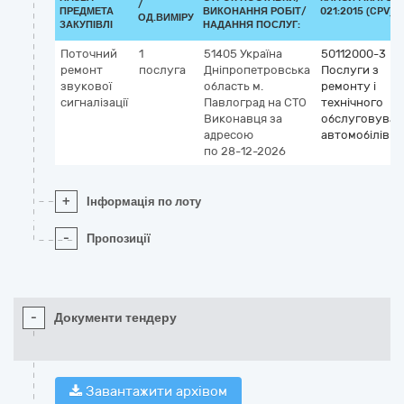
/
ПРЕДМЕТА
ВИКОНАННЯ РОБІТ/
021:2015 (CPV)
ОД.ВИМІРУ
ЗАКУПІВЛІ
НАДАННЯ ПОСЛУГ:
Поточний
1
51405
Україна
50112000-3
ремонт
послуга
Дніпропетровська
Послуги з
звукової
область
м.
ремонту і
сигналізації
Павлоград
на СТО
технічного
Виконавця за
обслуговуван
адресою
автомобілів
по 28-12-2026
+
Інформація по лоту
-
Пропозиції
-
Документи тендеру
Завантажити архівом