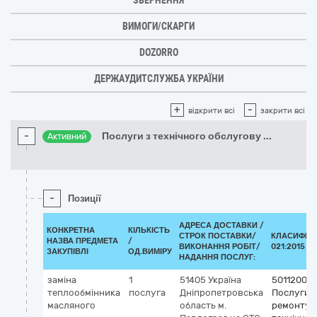
ЗВЕРНЕННЯ
ВИМОГИ/СКАРГИ
DOZORRO
ДЕРЖАУДИТСЛУЖБА УКРАЇНИ
+
-
відкрити всі
закрити всі
-
Послуги з технічного обслугову
...
Активний
-
Позиції
АДРЕСА ДОСТАВКИ /
КОНКРЕТНА
КІЛЬКІСТЬ
СТРОК ПОСТАВКИ/
КЛАСИФІКА
НАЗВА ПРЕДМЕТА
/
ВИКОНАННЯ РОБІТ/
021:2015 (C
ЗАКУПІВЛІ
ОД.ВИМІРУ
НАДАННЯ ПОСЛУГ:
заміна
1
51405
Україна
50112000
теплообмінника
послуга
Дніпропетровська
Послуги з
масляного
область
м.
ремонту і