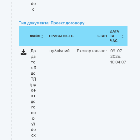
do
c
Тип документа: Проект договору
ДАТА
ФАЙЛ
ПРИВАТНІСТЬ
СТАН
ТА
ЧАС
До
публічний
Експортовано:
09-07-
да
2026,
то
10:04:07
к 3
до
ТД
(пр
ое
кт
до
го
во
р
у).
do
cx