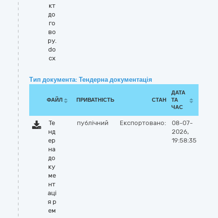
кт
до
го
во
ру.
do
cx
Тип документа: Тендерна документація
ДАТА
ФАЙЛ
ПРИВАТНІСТЬ
СТАН
ТА
ЧАС
Те
публічний
Експортовано:
08-07-
нд
2026,
ер
19:58:35
на
до
ку
ме
нт
ацi
я р
ем