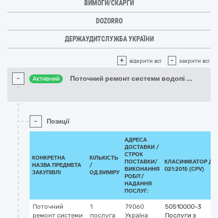
ВИМОГИ/СКАРГИ
DOZORRO
ДЕРЖАУДИТСЛУЖБА УКРАЇНИ
+
-
відкрити всі
закрити всі
-
Поточний ремонт системи водопі
...
Активний
-
Позиції
АДРЕСА
ДОСТАВКИ /
СТРОК
КОНКРЕТНА
КІЛЬКІСТЬ
ПОСТАВКИ/
КЛАСИФІКАТОР ДК
НАЗВА ПРЕДМЕТА
/
ВИКОНАННЯ
021:2015 (CPV)
ЗАКУПІВЛІ
ОД.ВИМІРУ
РОБІТ/
НАДАННЯ
ПОСЛУГ:
Поточний
1
79060
50510000-3
ремонт системи
послуга
Україна
Послуги з