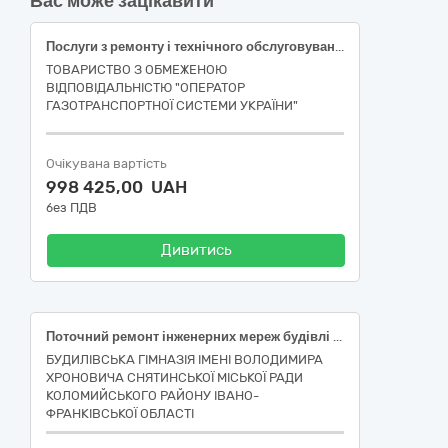
Вас може зацікавити
Послуги з ремонту і технічного обслуговування насосів, клапанів, кранів і металевих контейнерів (Ремонт запірної арматури із заміною дефектного пневмогідроприводу Західного ЛВУМГ)
ТОВАРИСТВО З ОБМЕЖЕНОЮ
ВІДПОВІДАЛЬНІСТЮ "ОПЕРАТОР
ГАЗОТРАНСПОРТНОЇ СИСТЕМИ УКРАЇНИ"
Очікувана вартість
998 425,00 UAH
без ПДВ
Дивитись
Поточний ремонт інженерних мереж будівлі Будилівської гімназії ім. Володимира Хроновича Снятинської міської ради Івано-Франківської області за адресою: Івано-Франківська область, село Будилів, вул. Грушевського, буд. 13
БУДИЛІВСЬКА ГІМНАЗІЯ ІМЕНІ ВОЛОДИМИРА
ХРОНОВИЧА СНЯТИНСЬКОЇ МІСЬКОЇ РАДИ
КОЛОМИЙСЬКОГО РАЙОНУ ІВАНО-
ФРАНКІВСЬКОЇ ОБЛАСТІ