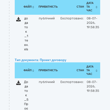
ДАТА
ФАЙЛ
ПРИВАТНІСТЬ
СТАН
ТА
ЧАС
до
публічний
Експортовано:
08-07-
да
2026,
то
19:58:35
к
_1
те
хн.
xls
Тип документа: Проект договору
ДАТА
ФАЙЛ
ПРИВАТНІСТЬ
СТАН
ТА
ЧАС
До
публічний
Експортовано:
08-07-
да
2026,
то
19:58:35
к
_5
Пр
оє