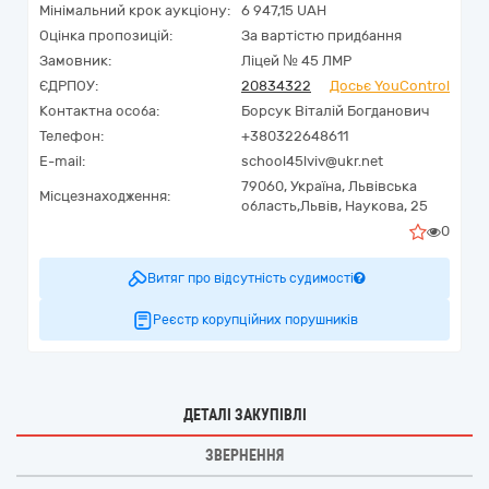
Мінімальний крок аукціону:
6 947,15 UAH
Оцінка пропозицій:
За вартістю придбання
Замовник:
Ліцей № 45 ЛМР
ЄДРПОУ:
20834322
Досьє YouControl
Контактна особа:
Борсук Віталій Богданович
Телефон:
+380322648611
E-mail:
school45lviv@ukr.net
79060,
Україна
,
Львівська
Місцезнаходження:
область,
Львів,
Наукова, 25
0
Витяг про відсутність судимості
Реєстр корупційних порушників
ДЕТАЛІ ЗАКУПІВЛІ
ЗВЕРНЕННЯ