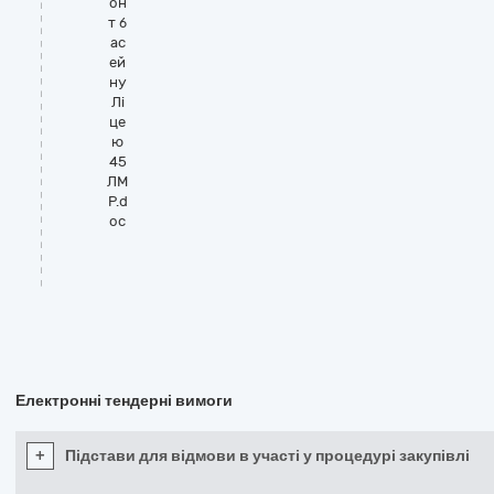
он
т б
ас
ей
ну
Лі
це
ю
45
ЛМ
Р.d
oc
Електронні тендерні вимоги
+
Підстави для відмови в участі у процедурі закупівлі