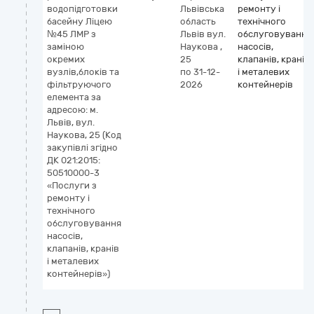
водопідготовки
Львівська
ремонту і
басейну Ліцею
область
технічного
№45 ЛМР з
Львів
вул.
обслуговування
заміною
Наукова ,
насосів,
окремих
25
клапанів, кранів
вузлів,блоків та
по 31-12-
і металевих
фільтруючого
2026
контейнерів
елемента за
адресою: м.
Львів, вул.
Наукова, 25 (Код
закупівлі згідно
ДК 021:2015:
50510000-3
«Послуги з
ремонту і
технічного
обслуговування
насосів,
клапанів, кранів
і металевих
контейнерів»)