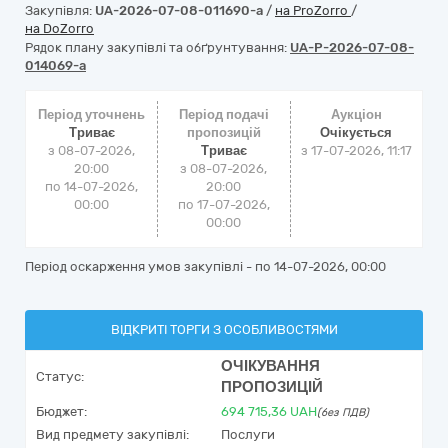
Закупівля:
UA-2026-07-08-011690-a
/
на ProZorro
/
на DoZorro
Рядок плану закупівлі та обґрунтування:
UA-P-2026-07-08-
014069-a
Період уточнень
Період подачі
Аукціон
Триває
пропозицій
Очікується
з 08-07-2026,
Триває
з
17-07-2026, 11:17
20:00
з 08-07-2026,
по 14-07-2026,
20:00
00:00
по 17-07-2026,
00:00
Період оскарження умов закупівлі - по
14-07-2026, 00:00
ВІДКРИТІ ТОРГИ З ОСОБЛИВОСТЯМИ
ОЧІКУВАННЯ
Статус:
ПРОПОЗИЦІЙ
Бюджет:
694 715,36
UAH
(без ПДВ)
Вид предмету закупівлі:
Послуги