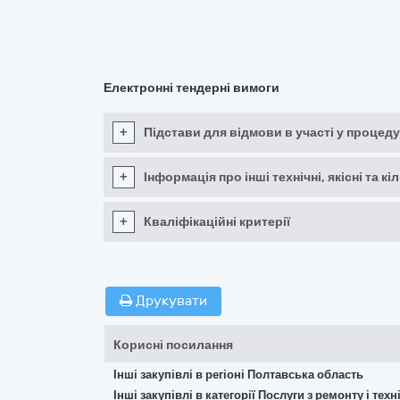
Електронні тендерні вимоги
+
Підстави для відмови в участі у процеду
+
Інформація про інші технічні, якісні та 
+
Кваліфікаційні критерії
Друкувати
Корисні посилання
Інші закупівлі в регіоні Полтавська область
Інші закупівлі в категорії Послуги з ремонту і те