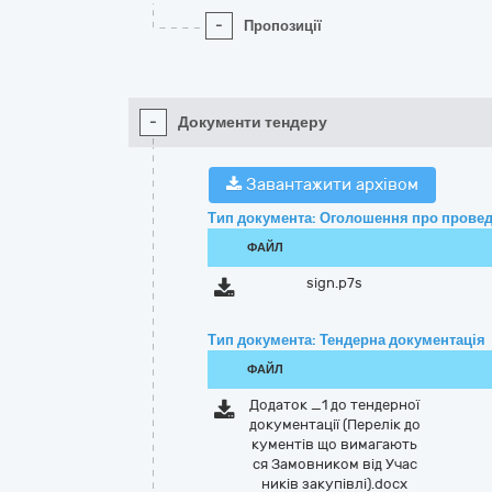
-
Пропозиції
-
Документи тендеру
Завантажити архівом
Тип документа: Оголошення про провед
ФАЙЛ
sign.p7s
Тип документа: Тендерна документація
ФАЙЛ
Додаток _1 до тендерної
документації (Перелік до
кументів що вимагають
ся Замовником від Учас
ників закупівлі).docx