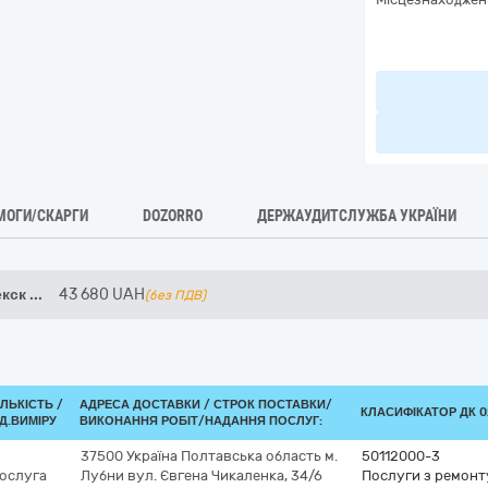
МОГИ/СКАРГИ
DOZORRO
ДЕРЖАУДИТСЛУЖБА УКРАЇНИ
екск
...
43 680
UAH
(без ПДВ)
ІЛЬКІСТЬ /
АДРЕСА ДОСТАВКИ /
СТРОК ПОСТАВКИ/
КЛАСИФІКАТОР ДК 02
Д.ВИМІРУ
ВИКОНАННЯ РОБІТ/НАДАННЯ ПОСЛУГ:
37500
Україна
Полтавська область
м.
50112000-3
ослуга
Лубни
вул. Євгена Чикаленка, 34/6
Послуги з ремонт