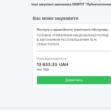
Інші закупівлі замовника ОКВПТГ "Лубнитеплоене
Вас може зацікавити
Послуги з гарантійного технічного обслуговування та поточного ремонту спеціалізованого транспортного засобу
ГОЛОВНЕ УПРАВЛІННЯ НАЦІОНАЛЬНОЇ ПОЛІЦІЇ
В АВТОНОМНІЙ РЕСПУБЛІЦІ КРИМ ТА М.
СЕВАСТОПОЛІ
Очікувана вартість
13 833,33 UAH
без ПДВ
Дивитись