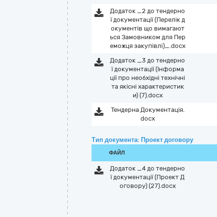
Додаток _2 до тендерно
ї документації (Перелік д
окументів що вимагают
ься Замовником для Пер
еможця закупівлі)_.docx
Додаток _3 до тендерно
ї документації (Інформа
ції про необхідні технічні
та якісні характеристик
и) (7).docx
Тендерна Документація.
docx
Тип документа: Проект договору
ФАЙЛ
Додаток _4 до тендерно
ї документації (Проект Д
оговору) (27).docx