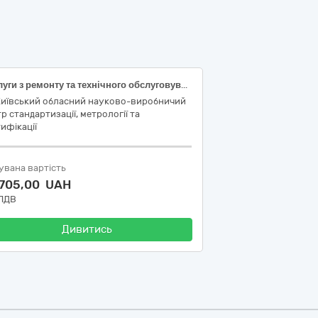
Послуги з ремонту та технічного обслуговування автомобіля KIA SORENTO VIN: KNEJC524585836957
Київський обласний науково-виробничий
р стандартизації, метрології та
ифікації
увана вартість
 705,00 UAH
 ПДВ
Дивитись