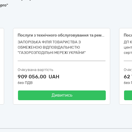
рго"
Послуги з технічного обслуговування та ремонту автотранспортних засобів
ЗАПОРІЗЬКА ФІЛІЯ ТОВАРИСТВА З
ДП 
ОБМЕЖЕНОЮ ВІДПОВІДАЛЬНІСТЮ
цент
"ГАЗОРОЗПОДІЛЬНІ МЕРЕЖІ УКРАЇНИ"
серт
Очікувана вартість
Очік
909 056,00 UAH
62
без ПДВ
без
Дивитись