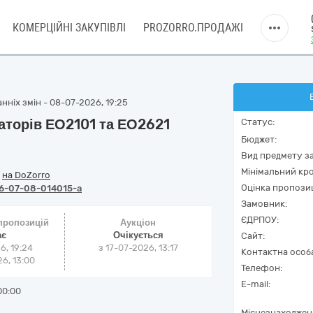
КОМЕРЦІЙНІ ЗАКУПІВЛІ
PROZORRO.ПРОДАЖІ
нніх змін - 08-07-2026, 19:25
ваторів ЕО2101 та ЕО2621
Статус:
Бюджет:
Вид предмету за
Мінімальний кро
/
на DoZorro
Оцінка пропозиц
6-07-08-014015-a
Замовник:
ЄДРПОУ:
 пропозицій
Аукціон
ає
Очікується
Сайт:
6, 19:24
з
17-07-2026, 13:17
Контактна особ
6, 13:00
Телефон:
E-mail:
00:00
Місцезнаходжен