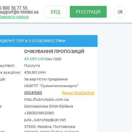
0 800 30 77 55
support@e-tender.ua
ВХІД
РЕЄСТРАЦІЯ
UK
Замовити дзвінок
ВІДКРИТІ ТОРГИ З ОСОБЛИВОСТЯМИ
ОЧІКУВАННЯ ПРОПОЗИЦІЙ
43 680
UAH
(без ПДВ)
купівлі:
Послуги
к аукціону:
436,80 UAH
ій:
За вартістю придбання
ОКВПТГ "Лубнитеплоенерго"
05541083
Досьє YouControl
http://lubnyteplo.com.ua
а:
Шаповалова Юлія Юріївна
+380501492080
julie_lubnytep@ukr.net
37500,
Україна
,
Полтавська
ня:
область,
місто Лубни,
вулиця