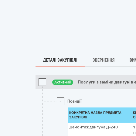
ДЕТАЛІ ЗАКУПІВЛІ
ЗВЕРНЕННЯ
ВИ
-
Послуги з заміни двигунів 
Активний
-
Позиції
КОНКРЕТНА НАЗВА ПРЕДМЕТА
К
ЗАКУПІВЛІ
О
Демонтаж двигуна Д-240
1
п