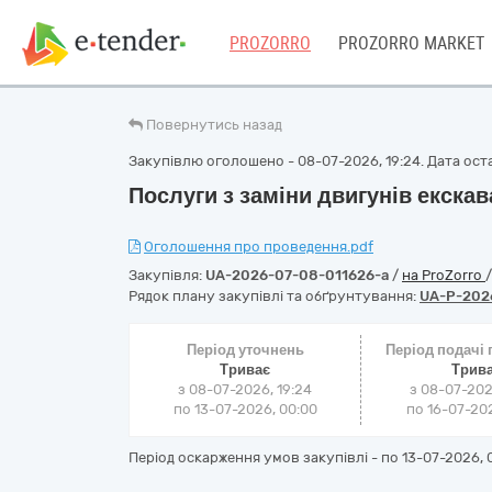
PROZORRO
PROZORRO MARKET
Повернутись назад
Закупівлю оголошено - 08-07-2026, 19:24. Дата оста
Послуги з заміни двигунів екска
Оголошення про проведення.pdf
Закупівля:
UA-2026-07-08-011626-a
/
на ProZorro
Рядок плану закупівлі та обґрунтування:
UA-P-202
Період уточнень
Період подачі
Триває
Трив
з 08-07-2026, 19:24
з 08-07-202
по 13-07-2026, 00:00
по 16-07-202
Період оскарження умов закупівлі - по
13-07-2026, 