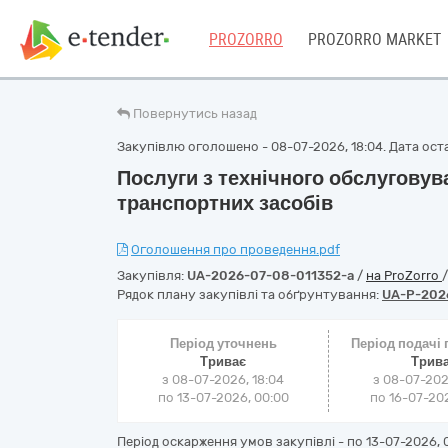
PROZORRO
PROZORRO MARKET
Повернутись назад
Закупівлю оголошено - 08-07-2026, 18:04. Дата оста
Послуги з технічного обслуговув
транспортних засобів
Оголошення про проведення.pdf
Закупівля:
UA-2026-07-08-011352-a
/
на ProZorro
Рядок плану закупівлі та обґрунтування:
UA-P-202
Період уточнень
Період подачі
Триває
Трив
з 08-07-2026, 18:04
з 08-07-202
по 13-07-2026, 00:00
по 16-07-202
Період оскарження умов закупівлі - по
13-07-2026, 