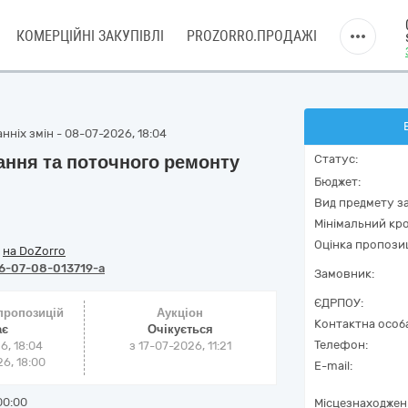
КОМЕРЦІЙНІ ЗАКУПІВЛІ
PROZORRO.ПРОДАЖІ
нніх змін - 08-07-2026, 18:04
ання та поточного ремонту
Статус:
Бюджет:
Вид предмету за
Мінімальний кро
Оцінка пропозиц
/
на DoZorro
6-07-08-013719-a
Замовник:
ЄДРПОУ:
 пропозицій
Аукціон
Контактна особ
ає
Очікується
Телефон:
6, 18:04
з
17-07-2026, 11:21
6, 18:00
E-mail:
00:00
Місцезнаходжен