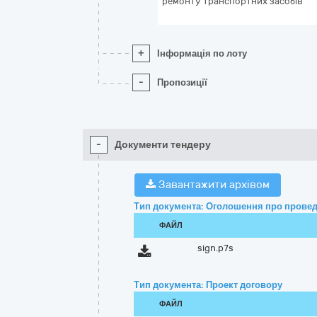
ремонту транспортних засобів
+
Інформація по лоту
-
Пропозиції
-
Документи тендеру
Завантажити архівом
Тип документа: Оголошення про провед
ФАЙЛ
sign.p7s
Тип документа: Проект договору
ФАЙЛ