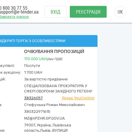
0 800 30 77 55
support@e-tender.ua
ВХІД
РЕЄСТРАЦІЯ
UK
Замовити дзвінок
ВІДКРИТІ ТОРГИ З ОСОБЛИВОСТЯМИ
ОЧІКУВАННЯ ПРОПОЗИЦІЙ
170 000
UAH
(без ПДВ)
купівлі:
Послуги
к аукціону:
1 700 UAH
ій:
За вартістю придбання
СПЕЦІАЛІЗОВАНА ПРОКУРАТУРА У
СФЕРІ ОБОРОНИ ЗАХІДНОГО РЕГІОНУ
38326057
Досьє YouControl
а:
Стефунька Роман Миколайович
380322971615
MZ@VPZHR.GP.GOV.UA
79007,
Україна
,
Львівська
ня:
область,
Львів,
ВУЛИЦЯ