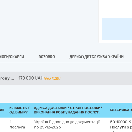
МОГИ/СКАРГИ
DOZORRO
ДЕРЖАУДИТСЛУЖБА УКРАЇНИ
угову
...
170 000
UAH
(без ПДВ)
КІЛЬКІСТЬ /
АДРЕСА ДОСТАВКИ /
СТРОК ПОСТАВКИ/
ВЛІ
КЛАСИФІКАТО
ОД.ВИМІРУ
ВИКОНАННЯ РОБІТ/НАДАННЯ ПОСЛУГ:
1
Україна
Відповідно до документації
50110000-9
послуга
по 25-12-2026
Послуги з р