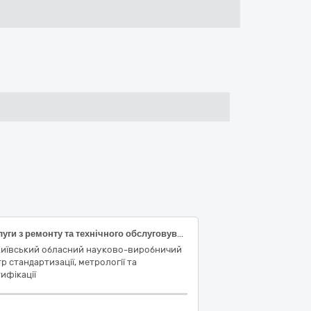
Послуги з ремонту та технічного обслуговування автомобіля KIA SORENTO VIN: KNEJC524585836957
Київський обласний науково-виробничий
р стандартизації, метрології та
ифікації