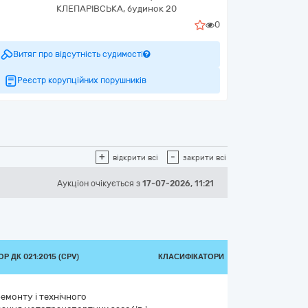
КЛЕПАРІВСЬКА, будинок 20
0
Витяг про відсутність судимості
Реєстр корупційних порушників
+
-
відкрити всі
закрити всі
Аукціон
очікується
з
17-07-2026, 11:21
Р ДК 021:2015 (CPV)
КЛАСИФІКАТОРИ
емонту і технічного