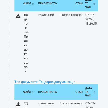
ФАЙЛ
ПРИВАТНІСТЬ
СТАН
ТА
ЧАС
До
публічний
Експортовано:
07-07-
да
2026,
то
13:26:15
к
№4
Пр
ое
кт
до
го
во
ру.
do
c
Тип документа: Тендерна документація
ДАТА
ФАЙЛ
ПРИВАТНІСТЬ
СТАН
ТА
ЧАС
ТД
публічний
Експортовано:
07-07-
лі
2026,