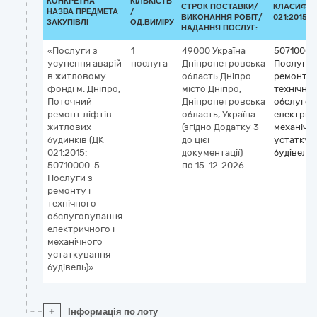
КОНКРЕТНА
КІЛЬКІСТЬ
СТРОК ПОСТАВКИ/
КЛАСИФІК
НАЗВА ПРЕДМЕТА
/
ВИКОНАННЯ РОБІТ/
021:2015 (
ЗАКУПІВЛІ
ОД.ВИМІРУ
НАДАННЯ ПОСЛУГ:
«Послуги з
1
49000
Україна
50710000
усунення аварій
послуга
Дніпропетровська
Послуги 
в житловому
область
Дніпро
ремонту і
фонді м. Дніпро,
місто Дніпро,
технічно
Поточний
Дніпропетровська
обслугов
ремонт ліфтів
область, Україна
електрич
житлових
(згідно Додатку 3
механічн
будинків (ДК
до цієї
устаткув
021:2015:
документації)
будівель
50710000-5
по 15-12-2026
Послуги з
ремонту і
технічного
обслуговування
електричного і
механічного
устаткування
будівель)»
+
Інформація по лоту