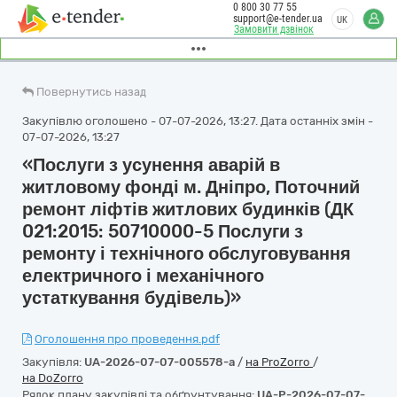
0 800 30 77 55
support@e-tender.ua
UK
Замовити дзвінок
Повернутись назад
Закупівлю оголошено - 07-07-2026, 13:27. Дата останніх змін -
07-07-2026, 13:27
«Послуги з усунення аварій в
житловому фонді м. Дніпро, Поточний
ремонт ліфтів житлових будинків (ДК
021:2015: 50710000-5 Послуги з
ремонту і технічного обслуговування
електричного і механічного
устаткування будівель)»
Оголошення про проведення.pdf
Закупівля:
UA-2026-07-07-005578-a
/
на ProZorro
/
на DoZorro
Рядок плану закупівлі та обґрунтування:
UA-P-2026-07-07-