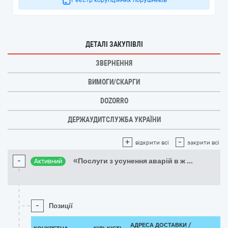
Реєстр корупційних порушників
ДЕТАЛІ ЗАКУПІВЛІ
ЗВЕРНЕННЯ
ВИМОГИ/СКАРГИ
DOZORRO
ДЕРЖАУДИТСЛУЖБА УКРАЇНИ
+
-
відкрити всі
закрити всі
-
«Послуги з усунення аварій в ж
...
Активний
-
Позиції
АДРЕСА ДОСТАВКИ /