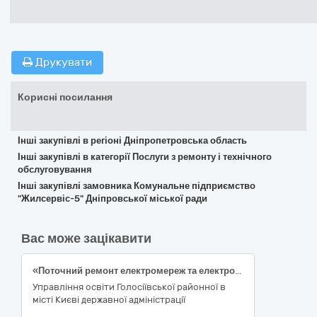
Друкувати
Корисні посилання
Інші закупівлі в регіоні Дніпропетровська область
Інші закупівлі в категорії Послуги з ремонту і технічного
обслуговування
Інші закупівлі замовника Комунальне підприємство
"Жилсервіс-5" Дніпровської міської ради
Вас може зацікавити
«Поточний ремонт електромереж та електрообладнання Гімназії № 87 за адресою: вулиця Антоновича, 4/6 Голосіївського району міста Києва (ДК 021:2015 код 50710000-5 Послуги з ремонту і технічного обслуговування електричного і механічного устаткування будівель)»
Управління освіти Голосіївської районної в
місті Києві державної адміністрації