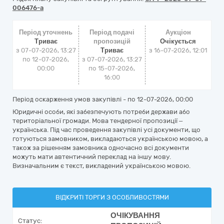
006476-a
Період уточнень
Період подачі
Аукціон
Триває
пропозицій
Очікується
з 07-07-2026, 13:27
Триває
з
16-07-2026, 12:01
по 12-07-2026,
з 07-07-2026, 13:27
00:00
по 15-07-2026,
16:00
Період оскарження умов закупівлі - по
12-07-2026, 00:00
Юридичні особи, які забезпечують потреби держави або
територіальної громади. Мова тендерної пропозиції –
українська. Під час проведення закупівлі усі документи, що
готуються замовником, викладаються українською мовою, а
також за рішенням замовника одночасно всі документи
можуть мати автентичний переклад на іншу мову.
Визначальним є текст, викладений українською мовою.
ВІДКРИТІ ТОРГИ З ОСОБЛИВОСТЯМИ
ОЧІКУВАННЯ
Статус: