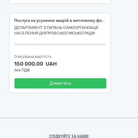
Послуга на усунення аварій в житловому фонді (поточний ремонт ліфтового обладнання у житловому будинку, розташованому за адресою: вул. Мандриківська, буд. 143, під’їзд 1, м. Дніпро)
ДЕПАРТАМЕНТ З ПИТАНЬ САМООРГАНІЗАЦІЇ
НАСЕЛЕННЯ ДНІПРОВСЬКОЇ МІСЬКОЇ РАДИ
Очікувана вартість
150 000,00 UAH
без ПДВ
Дивитись
СЛІДКУЙТЕ ЗА НАМИ: