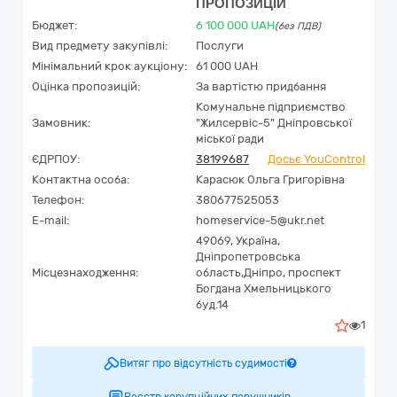
ПРОПОЗИЦІЙ
Бюджет:
6 100 000
UAH
(без ПДВ)
Вид предмету закупівлі:
Послуги
Мінімальний крок аукціону:
61 000 UAH
Оцінка пропозицій:
За вартістю придбання
Комунальне підприємство
Замовник:
"Жилсервіс-5" Дніпровської
міської ради
ЄДРПОУ:
38199687
Досьє YouControl
Контактна особа:
Карасюк Ольга Григорівна
Телефон:
380677525053
E-mail:
homeservice-5@ukr.net
49069,
Україна
,
Дніпропетровська
Місцезнаходження:
область,
Дніпро,
проспект
Богдана Хмельницького
буд.14
1
Витяг про відсутність судимості