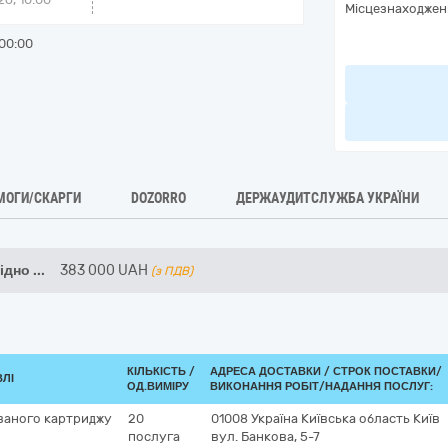
Місцезнаходжен
00:00
МОГИ/СКАРГИ
DOZORRO
ДЕРЖАУДИТСЛУЖБА УКРАЇНИ
відно
...
383 000
UAH
(з ПДВ)
КІЛЬКІСТЬ /
АДРЕСА ДОСТАВКИ /
СТРОК ПОСТАВКИ/
ВЛІ
ОД.ВИМІРУ
ВИКОНАННЯ РОБІТ/НАДАННЯ ПОСЛУГ:
ваного картриджу
20
01008
Україна
Київська область
Київ
послуга
вул. Банкова, 5-7