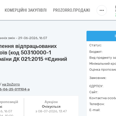
КОМЕРЦІЙНІ ЗАКУПІВЛІ
PROZORRO.ПРОДАЖІ
нніх змін - 29-06-2026, 16:07
влення відпрацьованих
Статус:
оїв (код 50310000-1
Бюджет:
Вид предмету за
раїни ДК 021:2015 «Єдиний
Мінімальний кро
Оцінка пропозиц
Замовник:
/
на DoZorro
ЄДРПОУ:
6-06-25-011104-a
Сайт:
Контактна особ
 пропозицій
Аукціон
Телефон:
ає
Очікується
E-mail:
6, 16:07
з
08-07-2026, 13:47
6, 10:00