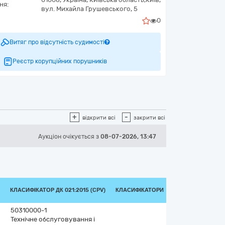
ня:
вул. Михайла Грушевського, 5
0
Витяг про відсутність судимості
Реєстр корупційних порушників
+
-
відкрити всі
закрити всі
Аукціон
очікується
з
08-07-2026, 13:47
КЛАСИФІКАТОР ДК 021:2015 (CPV)
КЛАСИФІКАТОРИ
50310000-1
Технічне обслуговування і