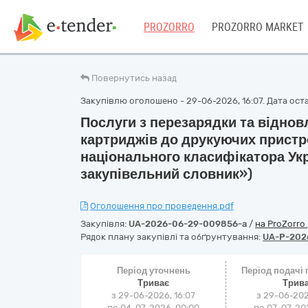
PROZORRO
PROZORRO MARKET
Повернутись назад
Закупівлю оголошено - 29-06-2026, 16:07. Дата оста
Послуги з перезарядки та відно
картриджів до друкуючих пристр
національного класифікатора Ук
закупівельний словник»)
Оголошення про проведення.pdf
Закупівля:
UA-2026-06-29-009856-a
/
на ProZorro
Рядок плану закупівлі та обґрунтування:
UA-P-202
Період уточнень
Період подачі
Триває
Трив
з 29-06-2026, 16:07
з 29-06-202
по 04-07-2026, 00:00
по 07-07-202