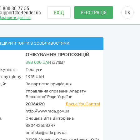
0 800 30 77 55
support@e-tender.ua
ВХІД
РЕЄСТРАЦІЯ
UK
Замовити дзвінок
ВІДКРИТІ ТОРГИ З ОСОБЛИВОСТЯМИ
ОЧІКУВАННЯ ПРОПОЗИЦІЙ
383 000
UAH
(з ПДВ)
купівлі:
Послуги
к аукціону:
1 915 UAH
ій:
За вартістю придбання
Управління справами Апарату
Верховної Ради України
20064120
Досьє YouControl
http://www.rada.gov.ua
а:
Оноцька Віта Вікторівна
380442553347
onotska@rada.gov.ua
01008,
Україна
,
Київська область,
Київ,