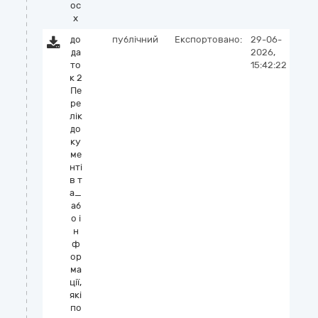
oc
x
до
публічний
Експортовано:
29-06-
да
2026,
то
15:42:22
к 2
Пе
ре
лік
до
ку
ме
нті
в т
а_
аб
о і
н
ф
ор
ма
ції,
які
по