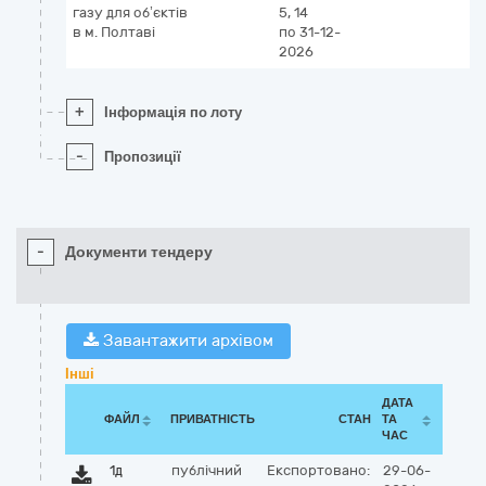
газу для об’єктів
5, 14
в м. Полтаві
по 31-12-
2026
+
Інформація по лоту
-
Пропозиції
-
Документи тендеру
Завантажити архівом
Інші
ДАТА
ФАЙЛ
ПРИВАТНІСТЬ
СТАН
ТА
ЧАС
1д
публічний
Експортовано:
29-06-