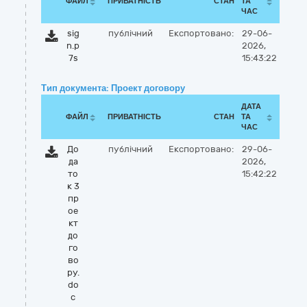
ФАЙЛ
ПРИВАТНІСТЬ
СТАН
ТА
ЧАС
sig
публічний
Експортовано:
29-06-
n.p
2026,
7s
15:43:22
Тип документа: Проект договору
ДАТА
ФАЙЛ
ПРИВАТНІСТЬ
СТАН
ТА
ЧАС
До
публічний
Експортовано:
29-06-
да
2026,
то
15:42:22
к 3
пр
ое
кт
до
го
во
ру.
do
c