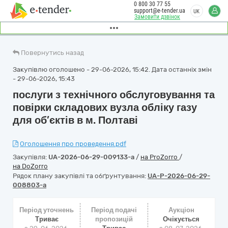
0 800 30 77 55
support@e-tender.ua
UK
Замовити дзвінок
Повернутись назад
Закупівлю оголошено - 29-06-2026, 15:42. Дата останніх змін
- 29-06-2026, 15:43
послуги з технічного обслуговування та
повірки складових вузла обліку газу
для об’єктів в м. Полтаві
Оголошення про проведення.pdf
Закупівля:
UA-2026-06-29-009133-a
/
на ProZorro
/
на DoZorro
Рядок плану закупівлі та обґрунтування:
UA-P-2026-06-29-
008803-a
Період уточнень
Період подачі
Аукціон
Триває
пропозицій
Очікується