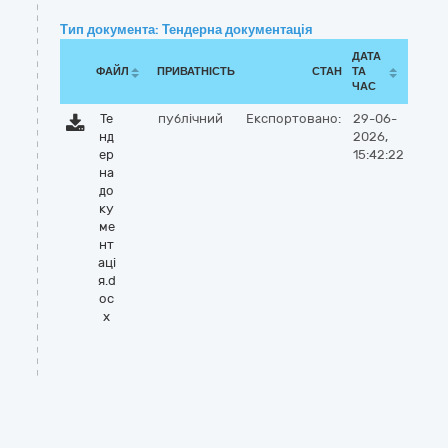
Тип документа: Тендерна документація
ДАТА
ФАЙЛ
ПРИВАТНІСТЬ
СТАН
ТА
ЧАС
Те
публічний
Експортовано:
29-06-
нд
2026,
ер
15:42:22
на
до
ку
ме
нт
аці
я.d
oc
x