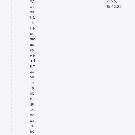
од
2026,
ат
15:42:22
ок
1, 1.
1,
Пе
ре
лік
до
ку
ме
нті
в т
аа
бо
ін
ф
ор
ма
ції,
які
по
да
ют
ьс