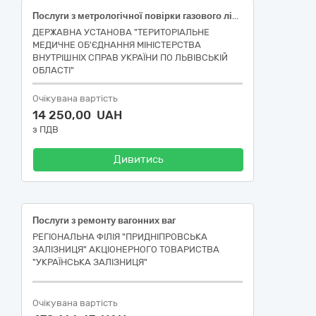
Послуги з метрологічної повірки газового лічильника та коректора газу, налагодження системи комерційного обліку газу та зчитування даних за допомогою віддаленого доступу («Єдиний закупівельний словник» код ДК 021:2015: 50410000-2 Послуги з ремонту і технічного обслуговування вимірювальних, випробувальних і контрольних приладів)
ДЕРЖАВНА УСТАНОВА "ТЕРИТОРІАЛЬНЕ
МЕДИЧНЕ ОБ'ЄДНАННЯ МІНІСТЕРСТВА
ВНУТРІШНІХ СПРАВ УКРАЇНИ ПО ЛЬВІВСЬКІЙ
ОБЛАСТІ"
Очікувана вартість
14 250,00 UAH
з ПДВ
Дивитись
Послуги з ремонту вагонних ваг
РЕГІОНАЛЬНА ФІЛІЯ "ПРИДНІПРОВСЬКА
ЗАЛІЗНИЦЯ" АКЦІОНЕРНОГО ТОВАРИСТВА
"УКРАЇНСЬКА ЗАЛІЗНИЦЯ"
Очікувана вартість