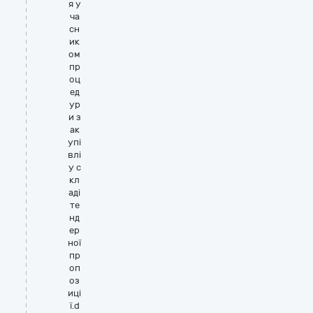
я у
ча
сн
ик
ом
пр
оц
ед
ур
и з
ак
упі
влі
у с
кл
аді
те
нд
ер
ної
пр
оп
оз
иці
ї.d