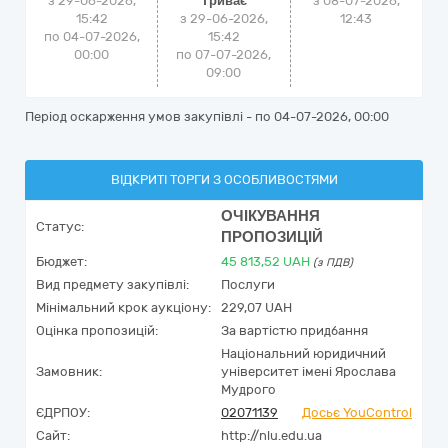
з 29-06-2026,
Триває
з
08-07-2026,
15:42
з 29-06-2026,
12:43
по 04-07-2026,
15:42
00:00
по 07-07-2026,
09:00
Період оскарження умов закупівлі - по
04-07-2026, 00:00
ВІДКРИТІ ТОРГИ З ОСОБЛИВОСТЯМИ
ОЧІКУВАННЯ
Статус:
ПРОПОЗИЦІЙ
Бюджет:
45 813,52
UAH
(з ПДВ)
Вид предмету закупівлі:
Послуги
Мінімальний крок аукціону:
229,07 UAH
Оцінка пропозицій:
За вартістю придбання
Національний юридичний
Замовник:
університет імені Ярослава
Мудрого
ЄДРПОУ:
02071139
Досьє YouControl
Сайт:
http://nlu.edu.ua