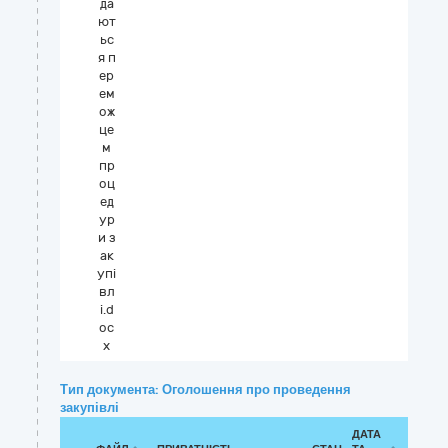
да
ют
ьс
я п
ер
ем
ож
це
м
пр
оц
ед
ур
и з
ак
упі
вл
і.d
oc
x
Тип документа: Оголошення про проведення
закупівлі
ДАТА