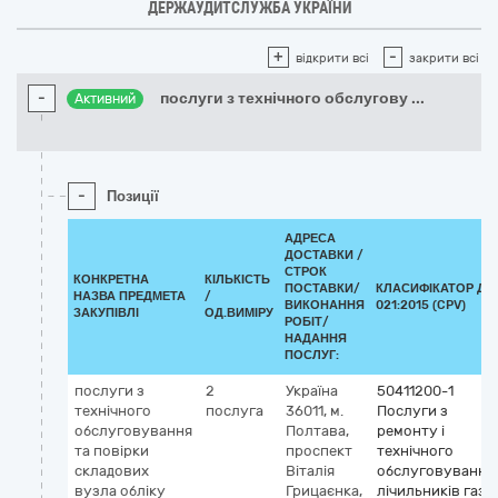
ДЕРЖАУДИТСЛУЖБА УКРАЇНИ
+
-
відкрити всі
закрити всі
-
послуги з технічного обслугову
...
Активний
-
Позиції
АДРЕСА
ДОСТАВКИ /
СТРОК
КОНКРЕТНА
КІЛЬКІСТЬ
ПОСТАВКИ/
КЛАСИФІКАТОР ДК
НАЗВА ПРЕДМЕТА
/
ВИКОНАННЯ
021:2015 (CPV)
ЗАКУПІВЛІ
ОД.ВИМІРУ
РОБІТ/
НАДАННЯ
ПОСЛУГ:
послуги з
2
Україна
50411200-1
технічного
послуга
36011, м.
Послуги з
обслуговування
Полтава,
ремонту і
та повірки
проспект
технічного
складових
Віталія
обслуговування
вузла обліку
Грицаєнка,
лічильників газу