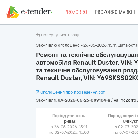
PROZORRO
PROZORRO MARKET
Повернутись назад
Закупівлю оголошено - 26-06-2026, 15:11. Дата остан
Ремонт та технічне обслуговува
автомобіля Renault Duster, VIN
та технічне обслуговування роз
Renault Duster, VIN: Y69SKSS02
Оголошення про проведення.pdf
Закупівля:
UA-2026-06-26-009104-a
/
на ProZorro
Період уточнень
Період подачі
Триває
Очікує
з 26-06-2026, 15:11
з 02-07-202
по 02-07-2026, 16:00
по 07-07-202