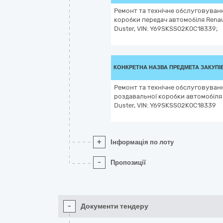
Ремонт та технічне обслуговуван
коробки передач автомобіля Renau
Duster, VIN: Y69SKSS02K0C18339;
КОНКРЕТНА НАЗВА ПРЕДМЕТА ЗАКУПІ
Ремонт та технічне обслуговуван
роздавальної коробки автомобіля 
Duster, VIN: Y69SKSS02K0C18339
+
Інформація по лоту
-
Пропозиції
-
Документи тендеру