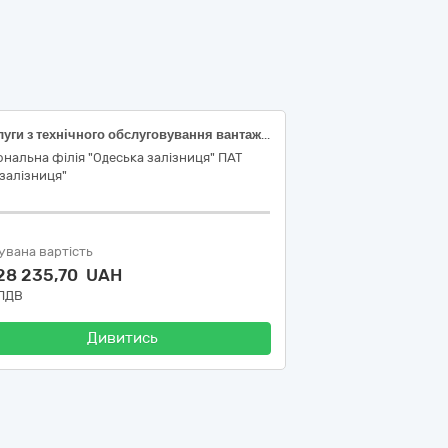
Послуги з технічного обслуговування вантажних автомобілів (ДК 021:2015 – 50110000-9 Послуги з ремонту і технічного обслуговування мототранспортних засобів і супутнього обладнання)
ональна філія "Одеська залізниця" ПАТ
залізниця"
увана вартість
028 235,70 UAH
 ПДВ
Дивитись