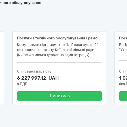
хнічного обслуговування
Послуги з технічного обслуговування і ремонту вантажних автомобілів (ДК 021:2015- 50110000-9 Послуги з ремонту і технічного обслуговування мототранспортних засобів і супутнього обладнання)
Комунальне підприємство "Київблагоустрій"
Регі
виконавчого органу Київської міської ради
"Укр
(Київська міська державна адміністрація)
Очікувана вартість
Очік
6 227 997,12 UAH
1 
з ПДВ
без
Дивитись