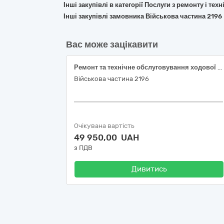
Інші закупівлі в категорії Послуги з ремонту і те
Інші закупівлі замовника Військова частина 2196
Вас може зацікавити
Ремонт та технічне обслуговування ходової частини автомобіля Mercedes-Benz Actros 1841 LS, VIN: WDB 93403210149215; Технічне обслуговування автомобіля Mercedes-Benz Actros 1841 LS, VIN: WDB 93403210149215
Військова частина 2196
Очікувана вартість
49 950,00 UAH
з ПДВ
Дивитись