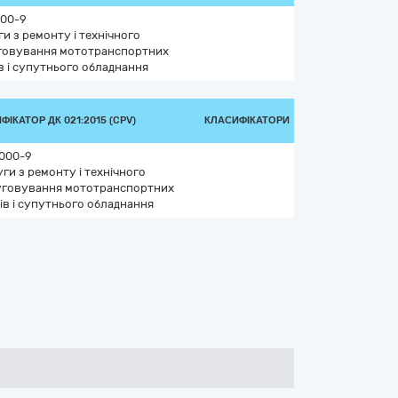
000-9
и з ремонту і технічного
говування мототранспортних
в і супутнього обладнання
ФІКАТОР ДК 021:2015 (CPV)
КЛАСИФІКАТОРИ
000-9
ги з ремонту і технічного
уговування мототранспортних
ів і супутнього обладнання