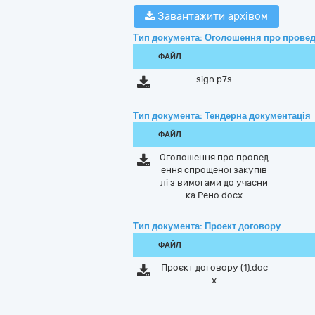
Завантажити архівом
Тип документа: Оголошення про провед
ФАЙЛ
sign.p7s
Тип документа: Тендерна документація
ФАЙЛ
Оголошення про провед
ення спрощеної закупів
лі з вимогами до учасни
ка Рено.docx
Тип документа: Проект договору
ФАЙЛ
Проєкт договору (1).doc
x