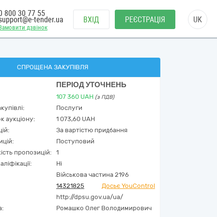
0 800 30 77 55
support@e-tender.ua
ВХІД
РЕЄСТРАЦІЯ
UK
Замовити дзвінок
СПРОЩЕНА ЗАКУПІВЛЯ
ПЕРІОД УТОЧНЕНЬ
107 360
UAH
(з ПДВ)
купівлі:
Послуги
к аукціону:
1 073,60 UAH
ій:
За вартістю придбання
ицій:
Поступовий
кість пропозицій:
1
аліфікації:
Ні
Військова частина 2196
14321825
Досьє YouControl
http://dpsu.gov.ua/ua/
а:
Ромашко Олег Володимирович