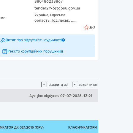
380486233867
tender2196@dpsu.gov.ua
Україна
,
Одеська
ня:
область,
Подільськ,
......
0
Витяг про відсутність судимості
Реєстр корупційних порушників
+
-
відкрити всі
закрити всі
Аукціон відбувся
07-07-2026, 13:21
ІКАТОР ДК 021:2015 (CPV)
КЛАСИФІКАТОРИ