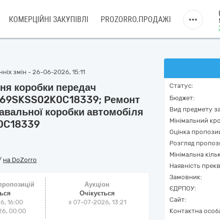
КОМЕРЦІЙНІ ЗАКУПІВЛІ
PROZORRO.ПРОДАЖІ
ніх змін - 26-06-2026, 15:11
ння коробки передач
Статус:
: Y69SKSS02K0C18339; Ремонт
Бюджет:
Вид предмету за
давальної коробки автомобіля
Мінімальний кро
K0C18339
Оцінка пропозиц
Розгляд пропоз
Мінімальна кіль
/
на DoZorro
Наявність прекв
Замовник:
 пропозицій
Аукціон
ЄДРПОУ:
ться
Очікується
Сайт:
6, 16:00
з
07-07-2026, 13:21
6, 00:00
Контактна особ