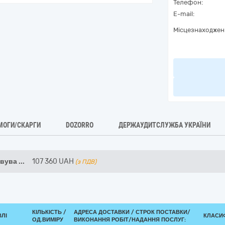
Телефон:
E-mail:
Місцезнаходжен
МОГИ/СКАРГИ
DOZORRO
ДЕРЖАУДИТСЛУЖБА УКРАЇНИ
овува
...
107 360
UAH
(з ПДВ)
КІЛЬКІСТЬ /
АДРЕСА ДОСТАВКИ /
СТРОК ПОСТАВКИ/
ВЛІ
КЛАСИФ
ОД.ВИМІРУ
ВИКОНАННЯ РОБІТ/НАДАННЯ ПОСЛУГ: