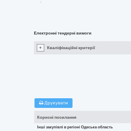
Електронні тендерні вимоги
+
Кваліфікаційні критерії
Друкувати
Корисні посилання
Інші закупівлі в регіоні Одеська область