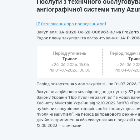
Послуги з технічного обслуговув
ангіографічної системи типу Azu
Оголошення про проведення.pdf
Закупівля:
UA-2026-06-26-008983-a
/
на ProZorro
Рядок плану закупівлі та обґрунтування:
UA-P-202
Період уточнень
Період подачі
Триває
Трив
з 26-06-2026, 15:06
з 26-06-202
по 01-07-2026, 00:00
по 04-07-202
Період оскарження умов закупівлі - по
01-07-2026, 
Закупівля здійснюється відповідно до пункту 37 роз
Закону України “Про публічні закупівлі” з урахув
Кабінету Міністрів України від 12.10.2022 №1178 «П
публічних закупівель товарів, робіт і послуг для з
публічні закупівлі”, на період дії правового режиму 
дня його припинення або скасування» в редакції пос
12.05.2023 – із змінами