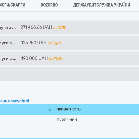
МОГИ/СКАРГИ
DOZORRO
ДЕРЖАУДИТСЛУЖБА УКРАЇНИ
уги з
...
271 466,66
UAH
(з ПДВ)
уги з
...
125 750
UAH
(з ПДВ)
уги з
...
190 000
UAH
(з ПДВ)
ення закупівлі
ПРИВАТНІСТЬ
публічний