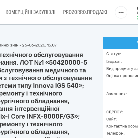
КОМЕРЦІЙНІ ЗАКУПІВЛІ
PROZORRO.ПРОДАЖІ
нніх змін - 26-06-2026, 15:07
 технічного обслуговування
Статус:
днання, ЛОТ №1 «50420000-5
Бюджет:
Вид предмету за
обслуговування медичного та
Оцінка пропозиц
и з технічного обслуговування
стеми типу Innova IGS 540»;
емонту і технічного
Замовник:
рургічного обладнання,
ання інтервенційної
ЄДРПОУ:
nix-i Core INFX-8000F/G3»;
Сайт:
емонту і технічного
Контактна особ
рургічного обладнання,
Телефон: