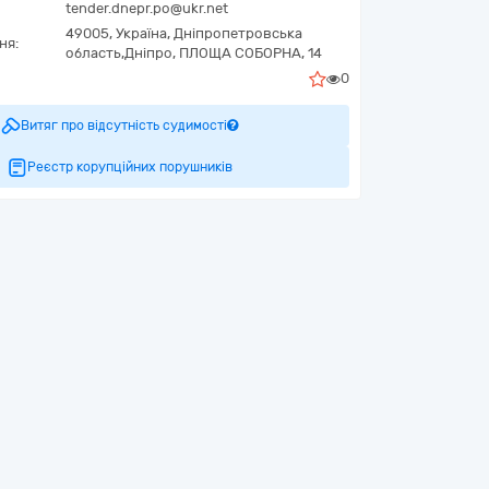
tender.dnepr.po@ukr.net
49005,
Україна
,
Дніпропетровська
ня:
область,
Дніпро,
ПЛОЩА СОБОРНА, 14
0
Витяг про відсутність судимості
Реєстр корупційних порушників