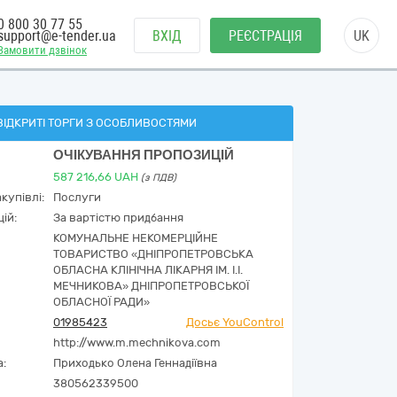
0 800 30 77 55
support@e-tender.ua
ВХІД
РЕЄСТРАЦІЯ
UK
Замовити дзвінок
ВІДКРИТІ ТОРГИ З ОСОБЛИВОСТЯМИ
ОЧІКУВАННЯ ПРОПОЗИЦІЙ
587 216,66
UAH
(з ПДВ)
купівлі:
Послуги
ій:
За вартістю придбання
КОМУНАЛЬНЕ НЕКОМЕРЦІЙНЕ
ТОВАРИСТВО «ДНІПРОПЕТРОВСЬКА
ОБЛАСНА КЛІНІЧНА ЛІКАРНЯ ІМ. І.І.
МЕЧНИКОВА» ДНІПРОПЕТРОВСЬКОЇ
ОБЛАСНОЇ РАДИ»
01985423
Досьє YouControl
http://www.m.mechnikova.com
а:
Приходько Олена Геннадіївна
380562339500