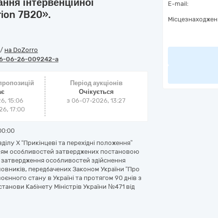
ання інтервенційної
E-mail:
rion 7B20».
Місцезнаходжен
/
на DoZorro
6-06-26-009242-a
 пропозицій
Період аукціонів
ає
Очікується
6, 15:06
з
06-07-2026, 13:27
6, 17:00
00:00
ділу Х “Прикінцеві та перехідні положення”
анням особливостей затверджених постановою
ро затвердження особливостей здійснення
амовників, передбачених Законом України “Про
воєнного стану в Україні та протягом 90 днів з
танови Кабінету Міністрів України №471 від