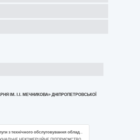
РНЯ ІМ. І.І. МЕЧНИКОВА» ДНІПРОПЕТРОВСЬКОЇ
Послуги з технічного обслуговування обладнання: Процесор EPK-3000 (серійний номер: B720336) Код ДК 021:2015-50420000-5- послуги з ремонту і технічного обслуговування медичного та хірургічного обладнання
УНАЛЬНЕ НЕКОМЕРЦІЙНЕ ПІДПРИЄМСТВО