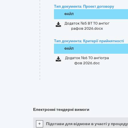
Тип документа: Проект договору
ФАЙЛ
Додаток №5 ВТ ТО ангіог
рафов 2026.docx
Тип документа: Критерії прийнятності
ФАЙЛ
Додаток №6 ТО ангіогра
фов 2026.doc
Електронні тендерні вимоги
+
Підстави для відмови в участі у процеду