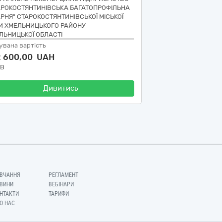
АРОКОСТЯНТИНІВСЬКА БАГАТОПРОФІЛЬНА
АРНЯ" СТАРОКОСТЯНТИНІВСЬКОЇ МІСЬКОЇ
И ХМЕЛЬНИЦЬКОГО РАЙОНУ
ЛЬНИЦЬКОЇ ОБЛАСТІ
увана вартість
2 600,00 UAH
ДВ
Дивитись
ВЧАННЯ
РЕГЛАМЕНТ
ВИНИ
ВЕБІНАРИ
НТАКТИ
ТАРИФИ
О НАС