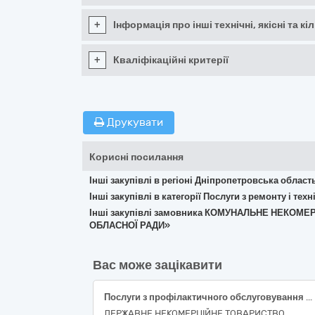
+
Інформація про інші технічні, якісні та 
+
Кваліфікаційні критерії
Друкувати
Корисні посилання
Інші закупівлі в регіоні Дніпропетровська област
Інші закупівлі в категорії Послуги з ремонту і те
Інші закупівлі замовника КОМУНАЛЬНЕ НЕКОМ
ОБЛАСНОЇ РАДИ»
Вас може зацікавити
Послуги з профілактичного обслуговування імунохемілюмінісцентного аналізатора ARCHITECT i1000, серійний номер i1SR04183
ДЕРЖАВНЕ НЕКОМЕРЦІЙНЕ ТОВАРИСТВО