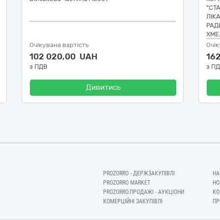
"СТ
ЛІК
РАД
ХМЕ
Очікувана вартість
Очік
102 020,00 UAH
16
з ПДВ
з П
Дивитись
PROZORRO - ДЕРЖЗАКУПІВЛІ
НА
PROZORRO MARKET
НО
PROZORRO.ПРОДАЖІ - АУКЦІОНИ
КО
КОМЕРЦІЙНІ ЗАКУПІВЛІ
ПР