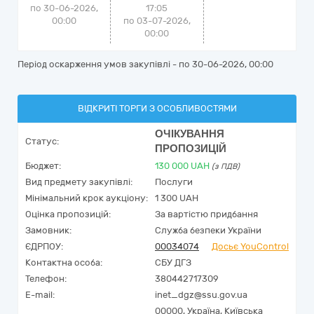
по 30-06-2026,
17:05
00:00
по 03-07-2026,
00:00
Період оскарження умов закупівлі - по
30-06-2026, 00:00
ВІДКРИТІ ТОРГИ З ОСОБЛИВОСТЯМИ
ОЧІКУВАННЯ
Статус:
ПРОПОЗИЦІЙ
Бюджет:
130 000
UAH
(з ПДВ)
Вид предмету закупівлі:
Послуги
Мінімальний крок аукціону:
1 300 UAH
Оцінка пропозицій:
За вартістю придбання
Замовник:
Служба безпеки України
ЄДРПОУ:
00034074
Досьє YouControl
Контактна особа:
СБУ ДГЗ
Телефон:
380442717309
E-mail:
inet_dgz@ssu.gov.ua
00000,
Україна
,
Київська