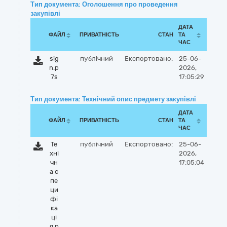
Тип документа: Оголошення про проведення
закупівлі
ДАТА
ФАЙЛ
ПРИВАТНІСТЬ
СТАН
ТА
ЧАС
sig
публічний
Експортовано:
25-06-
n.p
2026,
7s
17:05:29
Тип документа: Технічний опис предмету закупівлі
ДАТА
ФАЙЛ
ПРИВАТНІСТЬ
СТАН
ТА
ЧАС
Те
публічний
Експортовано:
25-06-
хні
2026,
чн
17:05:04
а с
пе
ци
фі
ка
ці
я.p