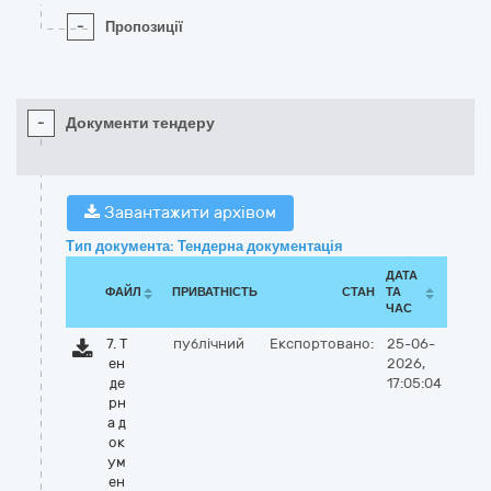
-
Пропозиції
-
Документи тендеру
Завантажити архівом
Тип документа: Тендерна документація
ДАТА
ФАЙЛ
ПРИВАТНІСТЬ
СТАН
ТА
ЧАС
7. Т
публічний
Експортовано:
25-06-
ен
2026,
де
17:05:04
рн
а д
ок
ум
ен