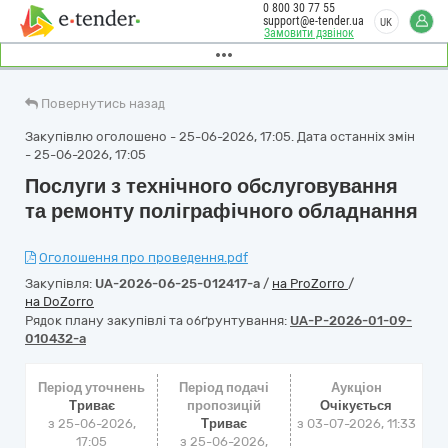
0 800 30 77 55
support@e-tender.ua
UK
Замовити дзвінок
Повернутись назад
Закупівлю оголошено - 25-06-2026, 17:05. Дата останніх змін
- 25-06-2026, 17:05
Послуги з технічного обслуговування
та ремонту поліграфічного обладнання
Оголошення про проведення.pdf
Закупівля:
UA-2026-06-25-012417-a
/
на ProZorro
/
на DoZorro
Рядок плану закупівлі та обґрунтування:
UA-P-2026-01-09-
010432-a
Період уточнень
Період подачі
Аукціон
Триває
пропозицій
Очікується
з 25-06-2026,
Триває
з
03-07-2026, 11:33
17:05
з 25-06-2026,