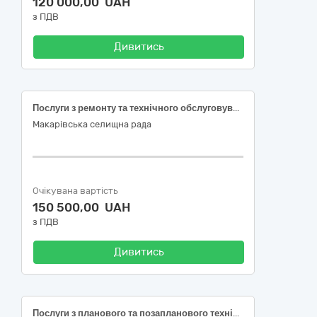
120 000,00 UAH
з ПДВ
Дивитись
Послуги з ремонту та технічного обслуговування генераторів
Макарівська селищна рада
Очікувана вартість
150 500,00 UAH
з ПДВ
Дивитись
Послуги з планового та позапланового технічного (сервісного) обслуговування, ремонту когенераційної газопоршневої установки виробництва Jenbacher, типу JMC 420 GS-N.L, серійний номер 1690775 відповідно до регламенту заводу-виробника (Jenbacher).