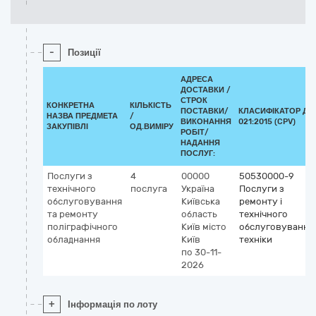
-
Позиції
АДРЕСА
ДОСТАВКИ /
СТРОК
КОНКРЕТНА
КІЛЬКІСТЬ
ПОСТАВКИ/
КЛАСИФІКАТОР ДК
НАЗВА ПРЕДМЕТА
/
ВИКОНАННЯ
021:2015 (CPV)
ЗАКУПІВЛІ
ОД.ВИМІРУ
РОБІТ/
НАДАННЯ
ПОСЛУГ:
Послуги з
4
00000
50530000-9
технічного
послуга
Україна
Послуги з
обслуговування
Київська
ремонту і
та ремонту
область
технічного
поліграфічного
Київ
місто
обслуговування
обладнання
Київ
техніки
по 30-11-
2026
+
Інформація по лоту