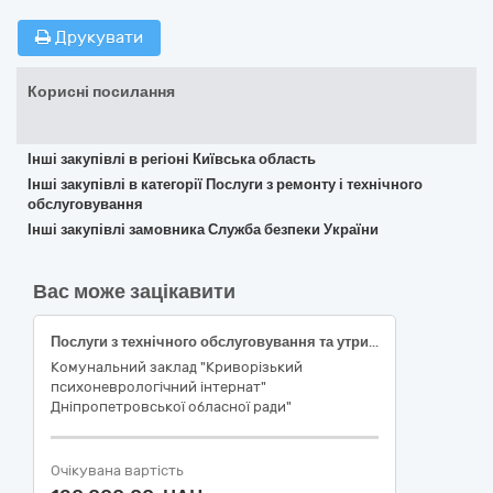
Друкувати
Корисні посилання
Інші закупівлі в регіоні Київська область
Інші закупівлі в категорії Послуги з ремонту і технічного
обслуговування
Інші закупівлі замовника Служба безпеки України
Вас може зацікавити
Послуги з технічного обслуговування та утримання в належному стані внутрішніх та зовнішніх мереж газопостачання (ремонт вертикального насоса CR1-10A-FGJ-A-E-HQQE 3x230/4 до парового котла КПа-0,4Г)
Комунальний заклад "Криворізький
психоневрологічний інтернат"
Дніпропетровської обласної ради"
Очікувана вартість