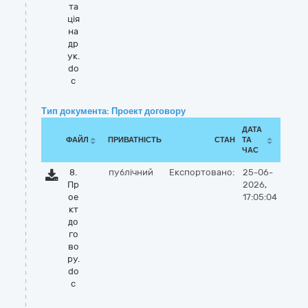
та
ція
на
др
ук.
do
c
Тип документа: Проект договору
ДАТА
ФАЙЛ
ПРИВАТНІСТЬ
СТАН
ТА
ЧАС
8.
публічний
Експортовано:
25-06-
Пр
2026,
ое
17:05:04
кт
до
го
во
ру.
do
c