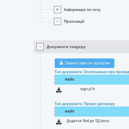
+
Інформація по лоту
-
Пропозиції
-
Документи тендеру
Завантажити архівом
Тип документа: Оголошення про провед
ФАЙЛ
sign.p7s
Тип документа: Проект договору
ФАЙЛ
Додаток №4 до ТД.docx