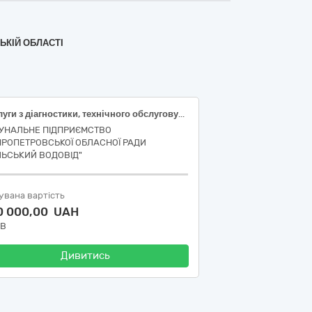
ЬКІЙ ОБЛАСТІ
Послуги з діагностики, технічного обслуговування та ремонту транспортних засобів (ДК 021:2015 – 50110000-9 - Послуги з ремонту і технічного обслуговування мототранспортних засобів і супутнього обладнання)
УНАЛЬНЕ ПІДПРИЄМСТВО
ПРОПЕТРОВСЬКОЇ ОБЛАСНОЇ РАДИ
ЛЬСЬКИЙ ВОДОВІД"
увана вартість
0 000,00 UAH
ДВ
Дивитись