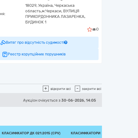
18029,
Україна
,
Черкаська
область,
м.Черкаси,
ВУЛИЦЯ
ня:
ПРИКОРДОННИКА ЛАЗАРЕНКА,
БУДИНОК 1
0
Витяг про відсутність судимості
Реєстр корупційних порушників
+
-
відкрити всі
закрити всі
Аукціон
очікується
з
30-06-2026, 14:05
КЛАСИФІКАТОР ДК 021:2015 (CPV)
КЛАСИФІКАТОРИ