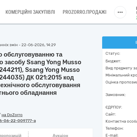
КОМЕРЦІЙНІ ЗАКУПІВЛІ
PROZORRO.ПРОДАЖІ
нніх змін - 22-06-2026, 14:29
го обслуговуванню та
Статус:
о засобу Ssang Yong Musso
Бюджет:
Вид предмету за
44211), Ssang Yong Musso
Мінімальний кро
44035) ДК 021:2015 код
Оцінка пропозиц
технічного обслуговування
утнього обладнання
Замовник:
ЄДРПОУ:
Сайт:
/
на DoZorro
6-06-22-009777-a
Контактна особ
Телефон:
E-mail:
 пропозицій
Аукціон