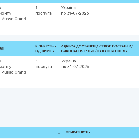
о
1
Україна
емонту
послуга
по 31-07-2026
 Musso Grand
КІЛЬКІСТЬ /
АДРЕСА ДОСТАВКИ /
СТРОК ПОСТАВКИ/
ВЛІ
ОД.ВИМІРУ
ВИКОНАННЯ РОБІТ/НАДАННЯ ПОСЛУГ:
о
1
Україна
емонту
послуга
по 31-07-2026
 Musso Grand
ПРИВАТНІСТЬ