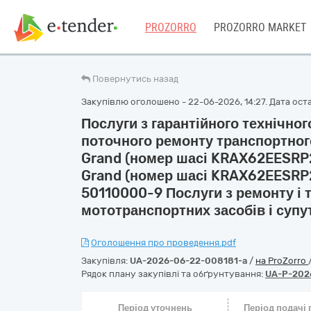
PROZORRO
PROZORRO MARKET
Повернутись назад
Закупівлю оголошено - 22-06-2026, 14:27. Дата оста
Послуги з гарантійного технічно
поточного ремонту транспортног
Grand (номер шасі KRAX62EESRP2
Grand (номер шасі KRAX62EESRP2
50110000-9 Послуги з ремонту і 
мототранспортних засобів і суп
Оголошення про проведення.pdf
Закупівля:
UA-2026-06-22-008181-a
/
на ProZorro
Рядок плану закупівлі та обґрунтування:
UA-P-202
Період уточнень
Період подачі