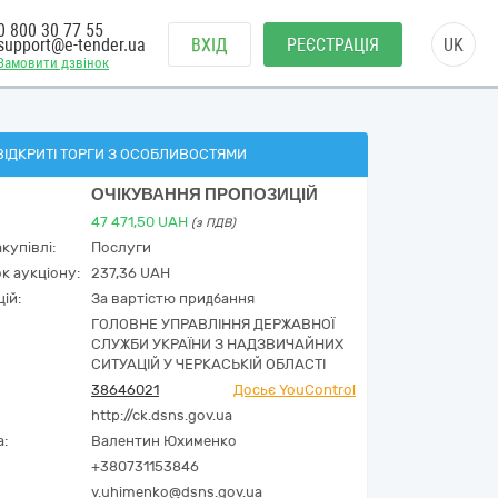
0 800 30 77 55
support@e-tender.ua
ВХІД
РЕЄСТРАЦІЯ
UK
Замовити дзвінок
ВІДКРИТІ ТОРГИ З ОСОБЛИВОСТЯМИ
ОЧІКУВАННЯ ПРОПОЗИЦІЙ
47 471,50
UAH
(з ПДВ)
купівлі:
Послуги
к аукціону:
237,36 UAH
ій:
За вартістю придбання
ГОЛОВНЕ УПРАВЛІННЯ ДЕРЖАВНОЇ
СЛУЖБИ УКРАЇНИ З НАДЗВИЧАЙНИХ
СИТУАЦІЙ У ЧЕРКАСЬКІЙ ОБЛАСТІ
38646021
Досьє YouControl
http://ck.dsns.gov.ua
а:
Валентин Юхименко
+380731153846
v.uhimenko@dsns.gov.ua