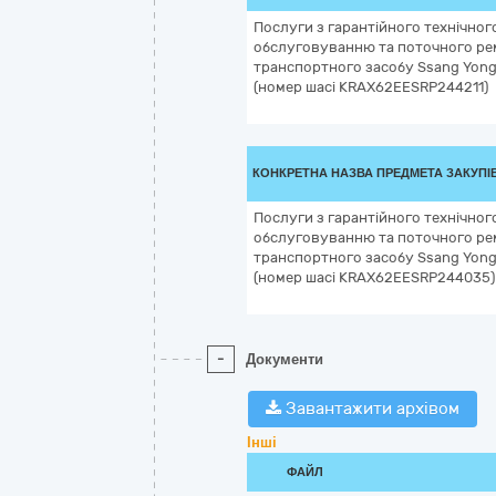
Послуги з гарантійного технічног
обслуговуванню та поточного р
транспортного засобу Ssang Yong
(номер шасі KRAX62EESRP244211)
КОНКРЕТНА НАЗВА ПРЕДМЕТА ЗАКУПІ
Послуги з гарантійного технічног
обслуговуванню та поточного р
транспортного засобу Ssang Yong
(номер шасі KRAX62EESRP244035)
-
Документи
Завантажити архівом
Інші
ФАЙЛ