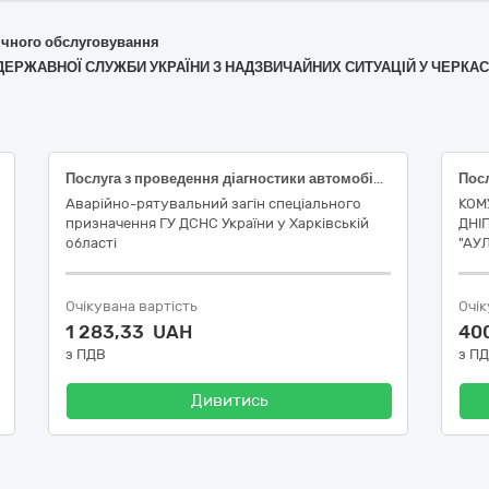
хнічного обслуговування
Я ДЕРЖАВНОЇ СЛУЖБИ УКРАЇНИ З НАДЗВИЧАЙНИХ СИТУАЦІЙ У ЧЕРКАС
Послуга з проведення діагностики автомобіля DAF CF 85 ДК 021:2015: 50110000-9 — Послуги з ремонту і технічного обслуговування мототранспортних засобів і супутнього обладнання
Аварійно-рятувальний загін спеціального
КОМ
призначення ГУ ДСНС України у Харківській
ДНІ
області
"АУ
Очікувана вартість
Очік
1 283,33 UAH
40
з ПДВ
з П
Дивитись