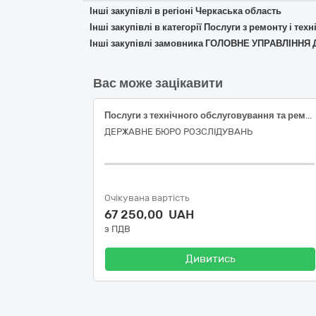
Інші закупівлі в регіоні Черкаська область
Інші закупівлі в категорії Послуги з ремонту і те
Інші закупівлі замовника ГОЛОВНЕ УПРАВЛІНН
Вас може зацікавити
Послуги з технічного обслуговування та ремонту мотоциклів марки YAMAHA (ДК 021:2015 – 50110000-9 Послуги з ремонту і технічного обслуговування мототранспортних засобів і супутнього обладнання)
ДЕРЖАВНЕ БЮРО РОЗСЛІДУВАНЬ
Очікувана вартість
67 250,00 UAH
з ПДВ
Дивитись