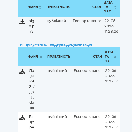
ДАТА
ФАЙЛ
ПРИВАТНІСТЬ
СТАН
ТА
ЧАС
sig
публічний
Експортовано:
22-06-
n.p
2026,
7s
11:28:26
Тип документа: Тендерна документація
ДАТА
ФАЙЛ
ПРИВАТНІСТЬ
СТАН
ТА
ЧАС
До
публічний
Експортовано:
22-06-
дат
2026,
ки
11:27:51
2-7
до
ТД.
do
cx
Тен
публічний
Експортовано:
22-06-
де
2026,
рн
11:27:51