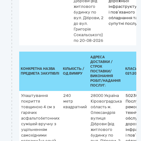
Діброви (від
дорожньої
житлового
інфраструктур
будинку по
і пов’язаного
вул. Діброви, 2
обладнання та
до вул.
супутні послуг
Григорія
Сокальського)
по 20-08-2026
АДРЕСА
ДОСТАВКИ /
СТРОК
КОНКРЕТНА НАЗВА
КІЛЬКІСТЬ /
КЛАСИФІ
ПОСТАВКИ/
ПРЕДМЕТА ЗАКУПІВЛІ
ОД.ВИМІРУ
021:2015
ВИКОНАННЯ
РОБІТ/НАДАННЯ
ПОСЛУГ:
Улаштування
240
28000
Україна
502300
покриття
метр
Кіровоградська
Послуг
товщиною 4 см з
квадратний
область
м.
ремонт
гарячих
Олександрія
технічн
асфальтобетонних
вулиця
обслуг
сумішей вручну з
Діброви (від
дорожн
ущільненням
житлового
інфрас
самохідними
будинку по
і пов’я
котками [на однiй
вул. Діброви, 2
обладн