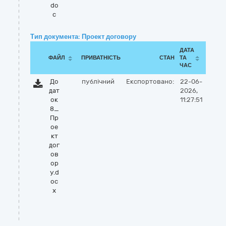
do
c
Тип документа: Проект договору
ДАТА
ФАЙЛ
ПРИВАТНІСТЬ
СТАН
ТА
ЧАС
До
публічний
Експортовано:
22-06-
дат
2026,
ок
11:27:51
8_
Пр
ое
кт
дог
ов
ор
у.d
oc
x