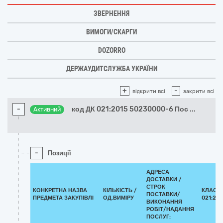
ЗВЕРНЕННЯ
ВИМОГИ/СКАРГИ
DOZORRO
ДЕРЖАУДИТСЛУЖБА УКРАЇНИ
+
-
відкрити всі
закрити всі
-
код ДК 021:2015 50230000-6 Пос
...
Активний
-
Позиції
АДРЕСА
ДОСТАВКИ /
СТРОК
КОНКРЕТНА НАЗВА
КІЛЬКІСТЬ /
КЛАСИФ
ПОСТАВКИ/
ПРЕДМЕТА ЗАКУПІВЛІ
ОД.ВИМІРУ
021:201
ВИКОНАННЯ
РОБІТ/НАДАННЯ
ПОСЛУГ: