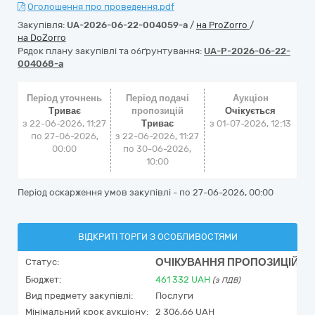
Оголошення про проведення.pdf
Закупівля:
UA-2026-06-22-004059-a
/
на ProZorro
/
на DoZorro
Рядок плану закупівлі та обґрунтування:
UA-P-2026-06-22-
004068-a
Період уточнень
Період подачі
Аукціон
Триває
пропозицій
Очікується
з 22-06-2026, 11:27
Триває
з
01-07-2026, 12:13
по 27-06-2026,
з 22-06-2026, 11:27
00:00
по 30-06-2026,
10:00
Період оскарження умов закупівлі - по
27-06-2026, 00:00
ВІДКРИТІ ТОРГИ З ОСОБЛИВОСТЯМИ
ОЧІКУВАННЯ ПРОПОЗИЦІЙ
Статус:
Бюджет:
461 332
UAH
(з ПДВ)
Вид предмету закупівлі:
Послуги
Мінімальний крок аукціону:
2 306,66 UAH