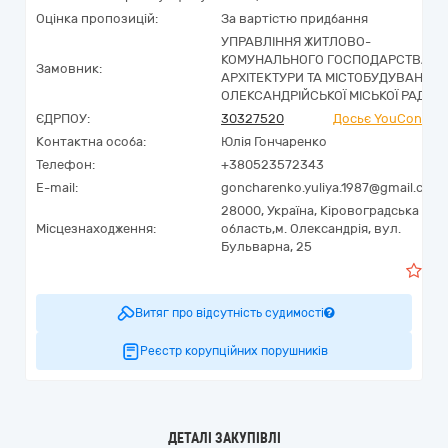
Оцінка пропозицій:
За вартістю придбання
УПРАВЛІННЯ ЖИТЛОВО-
КОМУНАЛЬНОГО ГОСПОДАРСТВА,
Замовник:
АРХІТЕКТУРИ ТА МІСТОБУДУВАННЯ
ОЛЕКСАНДРІЙСЬКОЇ МІСЬКОЇ РАДИ
ЄДРПОУ:
30327520
Досьє YouControl
Контактна особа:
Юлія Гончаренко
Телефон:
+380523572343
E-mail:
goncharenko.yuliya.1987@gmail.com
28000,
Україна
,
Кіровоградська
Місцезнаходження:
область,
м. Олександрія,
вул.
Бульварна, 25
0
Витяг про відсутність судимості
Реєстр корупційних порушників
ДЕТАЛІ ЗАКУПІВЛІ