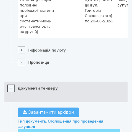
половинi
до вул.
супутні
проїжджої частини
Григорія
при
Сокальського)
систематичному
по 20-08-2026
русi транспорту
на другiй]
+
Інформація по лоту
-
Пропозиції
-
Документи тендеру
Завантажити архівом
Тип документа: Оголошення про проведення
закупівлі