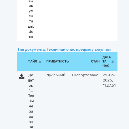
а д
ок
ум
ен
та
ція.
do
cx
Тип документа: Технічний опис предмету закупівлі
ДАТА
ФАЙЛ
ПРИВАТНІСТЬ
СТАН
ТА
ЧАС
До
публічний
Експортовано:
22-06-
дат
2026,
ок
11:27:51
1_
Тех
ніч
не
за
вд
ан
ня.