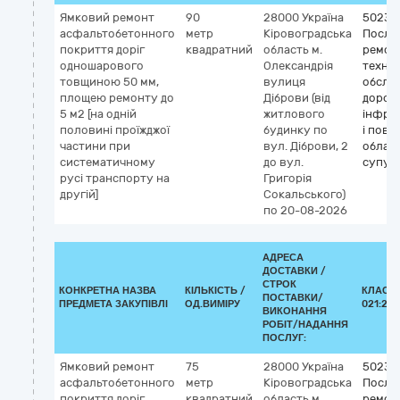
Ямковий ремонт
90
28000
Україна
50230
асфальтобетонного
метр
Кіровоградська
Послу
покриття доріг
квадратний
область
м.
ремон
одношарового
Олександрія
техніч
товщиною 50 мм,
вулиця
обслу
площею ремонту до
Діброви (від
дорож
5 м2 [на однiй
житлового
інфра
половинi проїжджої
будинку по
і пов’
частини при
вул. Діброви, 2
облад
систематичному
до вул.
супутн
русi транспорту на
Григорія
другiй]
Сокальського)
по 20-08-2026
АДРЕСА
ДОСТАВКИ /
СТРОК
КОНКРЕТНА НАЗВА
КІЛЬКІСТЬ /
КЛАСИФ
ПОСТАВКИ/
ПРЕДМЕТА ЗАКУПІВЛІ
ОД.ВИМІРУ
021:201
ВИКОНАННЯ
РОБІТ/НАДАННЯ
ПОСЛУГ:
Ямковий ремонт
75
28000
Україна
50230
асфальтобетонного
метр
Кіровоградська
Послу
покриття доріг
квадратний
область
м.
ремон