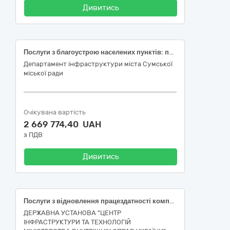
Дивитись
Послуги з благоустрою населених пунктів: поточний ремонт світлофорних об’єктів в м. Суми
Департамент інфраструктури міста Сумської
міської ради
Очікувана вартість
2 669 774,40 UAH
з ПДВ
Дивитись
Послуги з відновлення працездатності комплексів автоматичної фото- та відеофіксації правопорушень у сфері забезпечення безпеки дорожнього руху «КАСКАД 3» із серійними номерами 046-1219, 053-1120, 115-1120, 126-1120, 141-1120, 147-1220, 154-1220, 165-1220, 167-1220, 169-1220, 192-1220, 208-1220, 211-1220, 249-1220, 250-1220, 270-1220, 285-1221 за ДК 021:2015: 50230000-6 Послуги з ремонту, технічного обслуговування дорожньої інфраструктури і пов’язаного обладнання та супутні послуги.
ДЕРЖАВНА УСТАНОВА "ЦЕНТР
ІНФРАСТРУКТУРИ ТА ТЕХНОЛОГІЙ