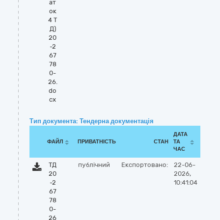
ат
ок
4 Т
Д)
20
-2
67
78
0-
26.
do
cx
Тип документа: Тендерна документація
ДАТА
ФАЙЛ
ПРИВАТНІСТЬ
СТАН
ТА
ЧАС
ТД
публічний
Експортовано:
22-06-
20
2026,
-2
10:41:04
67
78
0-
26