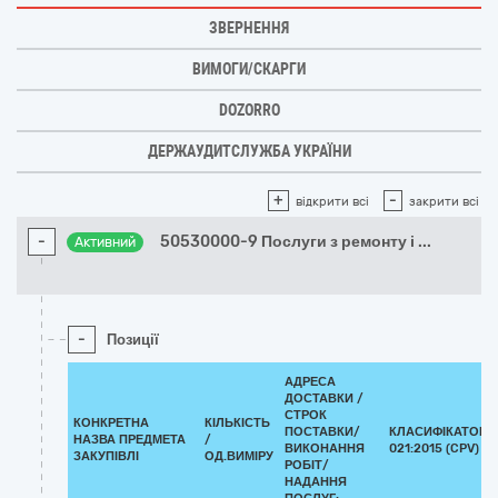
ЗВЕРНЕННЯ
ВИМОГИ/СКАРГИ
DOZORRO
ДЕРЖАУДИТСЛУЖБА УКРАЇНИ
+
-
відкрити всі
закрити всі
-
50530000-9 Послуги з ремонту і
...
Активний
-
Позиції
АДРЕСА
ДОСТАВКИ /
СТРОК
КОНКРЕТНА
КІЛЬКІСТЬ
ПОСТАВКИ/
КЛАСИФІКАТОР 
НАЗВА ПРЕДМЕТА
/
ВИКОНАННЯ
021:2015 (CPV)
ЗАКУПІВЛІ
ОД.ВИМІРУ
РОБІТ/
НАДАННЯ