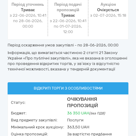
Період уточнень
Період подачі
Аукціон
Триває
пропозицій
Очікується
з 22-06-2026, 10:41
Триває
з
02-07-2026, 15:18
по 28-06-2026,
з 22-06-2026, 10:41
00:00
по 01-07-2026,
12:00
Період оскарження умов закупівлі - по
28-06-2026, 00:00
Інформація, що вимагається частиною 2 статті 21 Закону
України «Про публічні закупівлі», яка не вказана в оголошенні
про проведення відкритих торгів, у зв’язку із відсутністю
технічної можливості, вказана у тендерній документації
ВІДКРИТІ ТОРГИ З ОСОБЛИВОСТЯМИ
ОЧІКУВАННЯ
Статус:
ПРОПОЗИЦІЙ
Бюджет:
36 350
UAH
(без ПДВ)
Вид предмету закупівлі:
Послуги
Мінімальний крок аукціону:
363,50 UAH
Оцінка пропозицій:
За вартістю придбання