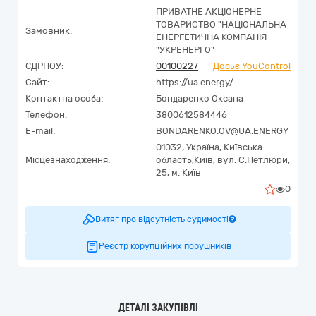
ПРИВАТНЕ АКЦІОНЕРНЕ
ТОВАРИСТВО "НАЦІОНАЛЬНА
Замовник:
ЕНЕРГЕТИЧНА КОМПАНІЯ
"УКРЕНЕРГО"
ЄДРПОУ:
00100227
Досьє YouControl
Сайт:
https://ua.energy/
Контактна особа:
Бондаренко Оксана
Телефон:
3800612584446
E-mail:
BONDARENKO.OV@UA.ENERGY
01032,
Україна
,
Київська
Місцезнаходження:
область,
Київ,
вул. С.Петлюри,
25, м. Київ
0
Витяг про відсутність судимості
Реєстр корупційних порушників
ДЕТАЛІ ЗАКУПІВЛІ