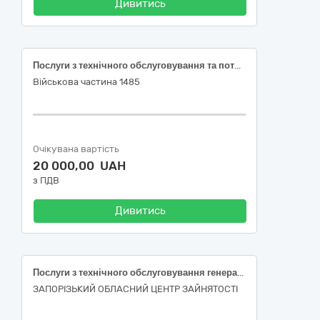
Дивитись
Послуги з технічного обслуговування та поточного ремонту технологічного обладнання (печей електричних ПЕ-4Ш та печі електричної ПЕ-6Ш)
Військова частина 1485
Очікувана вартість
20 000,00 UAH
з ПДВ
Дивитись
Послуги з технічного обслуговування генераторів Запорізького обласного центру зайнятості та його філії
ЗАПОРІЗЬКИЙ ОБЛАСНИЙ ЦЕНТР ЗАЙНЯТОСТІ