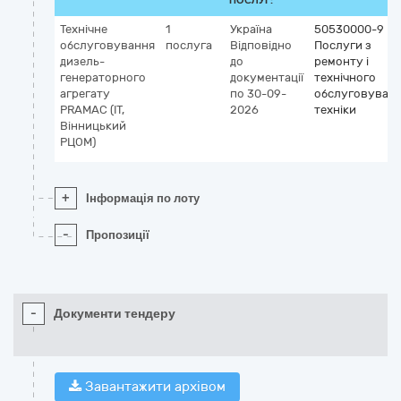
ПОСЛУГ:
Технічне
1
Україна
50530000-9
обслуговування
послуга
Відповідно
Послуги з
дизель-
до
ремонту і
генераторного
документації
технічного
агрегату
по 30-09-
обслуговуван
PRAMAC (ІТ,
2026
техніки
Вінницький
РЦОМ)
+
Інформація по лоту
-
Пропозиції
-
Документи тендеру
Завантажити архівом