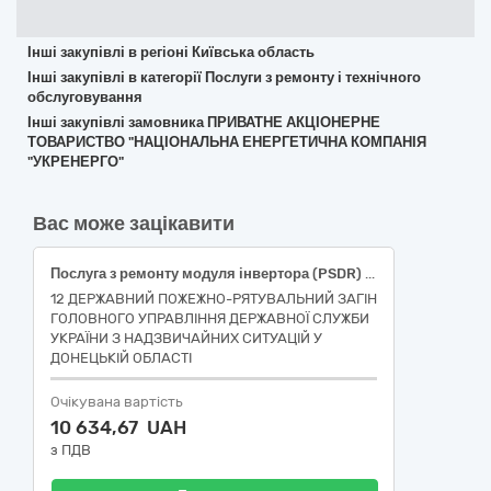
Інші закупівлі в регіоні Київська область
Інші закупівлі в категорії Послуги з ремонту і технічного
обслуговування
Інші закупівлі замовника ПРИВАТНЕ АКЦІОНЕРНЕ
ТОВАРИСТВО "НАЦІОНАЛЬНА ЕНЕРГЕТИЧНА КОМПАНІЯ
"УКРЕНЕРГО"
Вас може зацікавити
Послуга з ремонту модуля інвертора (PSDR) Джерела резервного електроживлення (комплект EcoFlow DELTA+2*110W Solar Panel), згідно CPV за ДК 021:2015 код 50530000-9 Послуги з ремонту і технічного обслуговування техніки
12 ДЕРЖАВНИЙ ПОЖЕЖНО-РЯТУВАЛЬНИЙ ЗАГІН
ГОЛОВНОГО УПРАВЛІННЯ ДЕРЖАВНОЇ СЛУЖБИ
УКРАЇНИ З НАДЗВИЧАЙНИХ СИТУАЦІЙ У
ДОНЕЦЬКІЙ ОБЛАСТІ
Очікувана вартість
10 634,67 UAH
з ПДВ