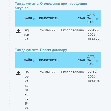
Тип документа: Оголошення про проведення
закупівлі
ДАТА
ФАЙЛ
ПРИВАТНІСТЬ
СТАН
ТА
ЧАС
sig
публічний
Експортовано:
22-06-
n.p
2026,
7s
10:41:22
Тип документа: Проект договору
ДАТА
ФАЙЛ
ПРИВАТНІСТЬ
СТАН
ТА
ЧАС
Пр
публічний
Експортовано:
22-06-
ое
2026,
кт
10:41:04
до
го
во
ру
(Д
од