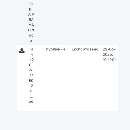
ТО
ДГ
А P
RA
MA
C.d
oc
x
Ти
публічний
Експортовано:
22-06-
ту
2026,
л 2
10:41:04
0-
26
77
80
-2
6
_.
pd
f