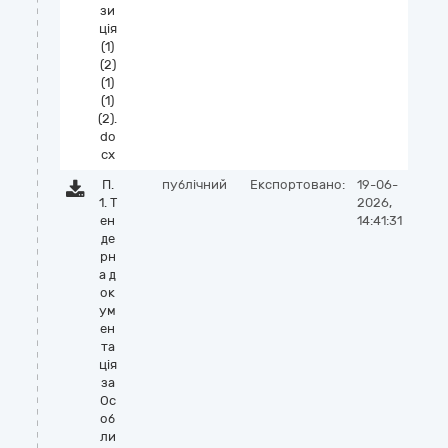
зи
ція
(1)
(2)
(1)
(1)
(2).
do
cx
П.
публічний
Експортовано:
19-06-
1. Т
2026,
ен
14:41:31
де
рн
а д
ок
ум
ен
та
ція
за
Ос
об
ли