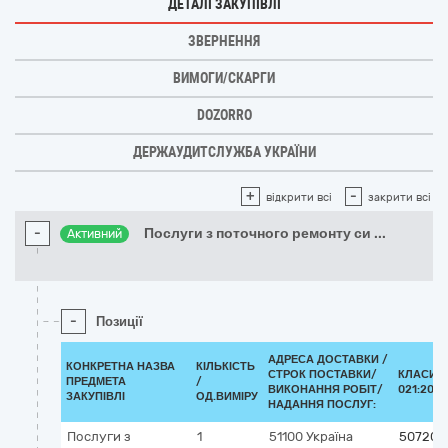
ДЕТАЛІ ЗАКУПІВЛІ
ЗВЕРНЕННЯ
ВИМОГИ/СКАРГИ
DOZORRO
ДЕРЖАУДИТСЛУЖБА УКРАЇНИ
+
-
відкрити всі
закрити всі
-
Послуги з поточного ремонту си
...
Активний
-
Позиції
АДРЕСА ДОСТАВКИ /
КОНКРЕТНА НАЗВА
КІЛЬКІСТЬ
СТРОК ПОСТАВКИ/
КЛАСИФІ
ПРЕДМЕТА
/
ВИКОНАННЯ РОБІТ/
021:2015
ЗАКУПІВЛІ
ОД.ВИМІРУ
НАДАННЯ ПОСЛУГ:
Послуги з
1
51100
Україна
507200