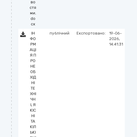
во
стя
ми.
do
cx
ІН
публічний
Експортовано:
19-06-
ФО
2026,
РМ
14:41:31
АЦІ
Я П
РО
НЕ
ОБ
ХІД
НІ
ТЕ
ХНІ
ЧН
І, Я
КІС
НІ
ТА
КІЛ
ЬКІ