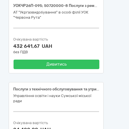
УОКЧР26П-095; 50720000-8 Послуги з ремонту і технічного обслуговування систем центрального опалення (Послуги з ремонту і ТО котелень)
АТ "Укргазвидобування" в особі філії УОК
"Червона Рута"
Очікувана вартість
432 641,67 UAH
без ПДВ
Дивитись
Послуги з технічного обслуговування та утримання в належному стані внутрішніх мереж теплопостачання (поточний ремонт системи опалення)
Управління освіти і науки Сумської міської
ради
Очікувана вартість