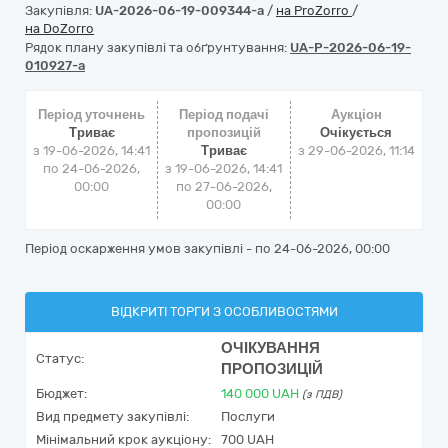
Закупівля:
UA-2026-06-19-009344-a
/
на ProZorro
/
на DoZorro
Рядок плану закупівлі та обґрунтування:
UA-P-2026-06-19-
010927-a
Період уточнень
Період подачі
Аукціон
Триває
пропозицій
Очікується
з 19-06-2026, 14:41
Триває
з
29-06-2026, 11:14
по 24-06-2026,
з 19-06-2026, 14:41
00:00
по 27-06-2026,
00:00
Період оскарження умов закупівлі - по
24-06-2026, 00:00
ВІДКРИТІ ТОРГИ З ОСОБЛИВОСТЯМИ
ОЧІКУВАННЯ
Статус:
ПРОПОЗИЦІЙ
Бюджет:
140 000
UAH
(з ПДВ)
Вид предмету закупівлі:
Послуги
Мінімальний крок аукціону:
700 UAH