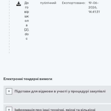
До
публічний
Експортовано:
19-06-
го
2026,
вір
14:41:31
шк
ол
а
(2).
do
c
Електронні тендерні вимоги
+
Підстави для відмови в участі у процедурі закупівлі
+
Інформація про інші технічні, якісні та кількісні