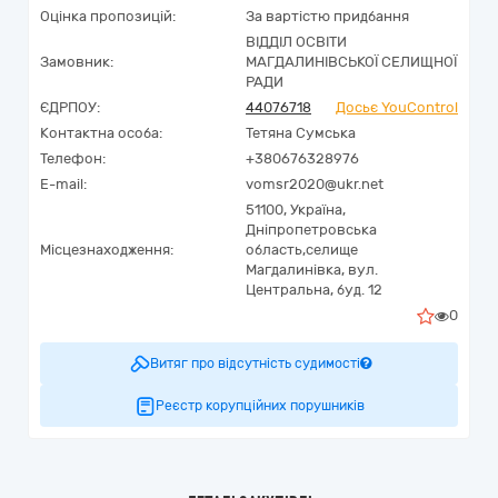
Оцінка пропозицій:
За вартістю придбання
ВІДДІЛ ОСВІТИ
Замовник:
МАГДАЛИНІВСЬКОЇ СЕЛИЩНОЇ
РАДИ
ЄДРПОУ:
44076718
Досьє YouControl
Контактна особа:
Тетяна Сумська
Телефон:
+380676328976
E-mail:
vomsr2020@ukr.net
51100,
Україна
,
Дніпропетровська
Місцезнаходження:
область,
селище
Магдалинівка,
вул.
Центральна, буд. 12
0
Витяг про відсутність судимості
Реєстр корупційних порушників