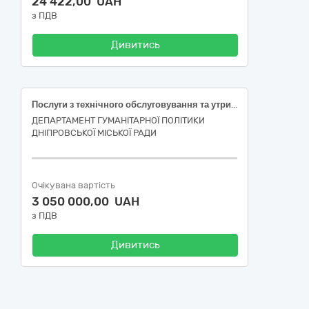
24 422,00 UAH
з ПДВ
Дивитись
Послуги з технічного обслуговування та утримання в належному стані внутрішніх мереж теплопостачання, а саме: послуги з промивки мереж теплопостачання закладів дошкільної освіти міста Дніпра
ДЕПАРТАМЕНТ ГУМАНІТАРНОЇ ПОЛІТИКИ
ДНІПРОВСЬКОЇ МІСЬКОЇ РАДИ
Очікувана вартість
3 050 000,00 UAH
з ПДВ
Дивитись