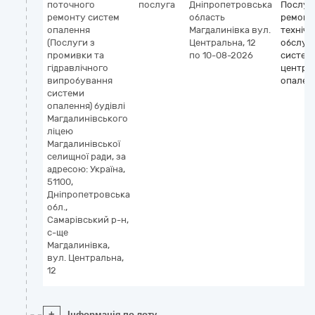
поточного
послуга
Дніпропетровська
Послуг
ремонту систем
область
ремонту
опалення
Магдалинівка
вул.
технічн
(Послуги з
Центральна, 12
обслуг
промивки та
по 10-08-2026
систем
гідравлічного
центра
випробування
опален
системи
опалення) будівлі
Магдалинівського
ліцею
Магдалинівської
селищної ради, за
адресою: Україна,
51100,
Дніпропетровська
обл.,
Самарівський р-н,
с-ще
Магдалинівка,
вул. Центральна,
12
+
Інформація по лоту