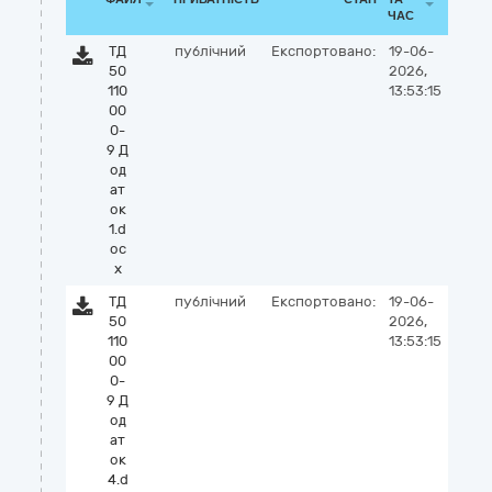
ЧАС
ТД
публічний
Експортовано:
19-06-
50
2026,
110
13:53:15
00
0-
9 Д
од
ат
ок
1.d
oc
x
ТД
публічний
Експортовано:
19-06-
50
2026,
110
13:53:15
00
0-
9 Д
од
ат
ок
4.d