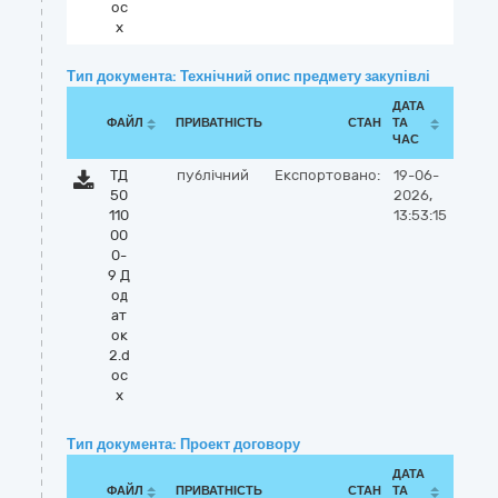
oc
x
Тип документа: Технічний опис предмету закупівлі
ДАТА
ФАЙЛ
ПРИВАТНІСТЬ
СТАН
ТА
ЧАС
ТД
публічний
Експортовано:
19-06-
50
2026,
110
13:53:15
00
0-
9 Д
од
ат
ок
2.d
oc
x
Тип документа: Проект договору
ДАТА
ФАЙЛ
ПРИВАТНІСТЬ
СТАН
ТА