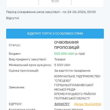
10:00
Період оскарження умов закупівлі - по
24-06-2026, 00:00
Відсутні
ВІДКРИТІ ТОРГИ З ОСОБЛИВОСТЯМИ
ОЧІКУВАННЯ
Статус:
ПРОПОЗИЦІЙ
Бюджет:
550 000
UAH
(з ПДВ)
Вид предмету закупівлі:
Товари
Мінімальний крок аукціону:
5 500 UAH
Оцінка пропозицій:
За вартістю придбання
КОМУНАЛЬНЕ ПІДПРИЄМСТВО
"СПЕЦЕКО"
ГОРІШНЬОПЛАВНІВСЬКОЇ
Замовник:
МІСЬКОЇ РАДИ
КРЕМЕНЧУЦЬКОГО РАЙОНУ
ПОЛТАВСЬКОЇ ОБЛАСТІ
ЄДРПОУ:
36965797
Досьє YouControl
Контактна особа:
Олександр Нікітюк