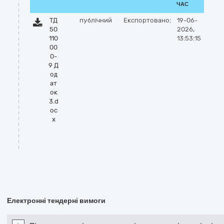
ЧАС
ТД
публічний
Експортовано:
19-06-
50
2026,
110
13:53:15
00
0-
9 Д
од
ат
ок
3.d
oc
x
Електронні тендерні вимоги