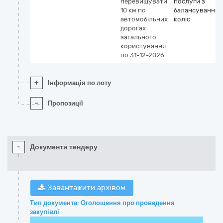
перевищувати
послуги з
10 км по
балансування
автомобільних
коліс
дорогах
загального
користування
по 31-12-2026
+
Інформація по лоту
-
Пропозиції
-
Документи тендеру
Завантажити архівом
Тип документа: Оголошення про проведення
закупівлі