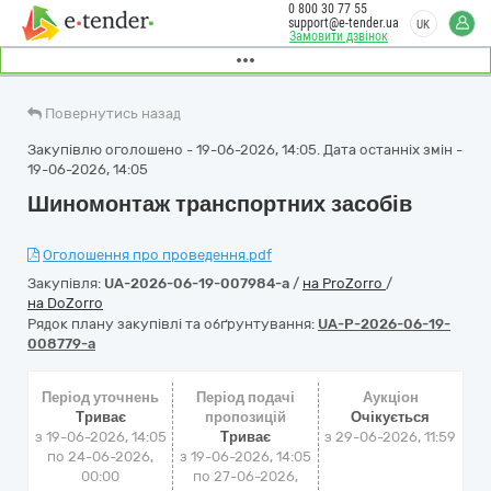
0 800 30 77 55
support@e-tender.ua
UK
Замовити дзвінок
Повернутись назад
Закупівлю оголошено - 19-06-2026, 14:05. Дата останніх змін -
19-06-2026, 14:05
Шиномонтаж транспортних засобів
Оголошення про проведення.pdf
Закупівля:
UA-2026-06-19-007984-a
/
на ProZorro
/
на DoZorro
Рядок плану закупівлі та обґрунтування:
UA-P-2026-06-19-
008779-a
Період уточнень
Період подачі
Аукціон
Триває
пропозицій
Очікується
з 19-06-2026, 14:05
Триває
з
29-06-2026, 11:59
по 24-06-2026,
з 19-06-2026, 14:05
00:00
по 27-06-2026,