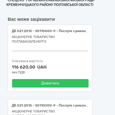
"СПЕЦЕКО" ГОРІШНЬОПЛАВНІВСЬКОЇ МІСЬКОЇ РАДИ
КРЕМЕНЧУЦЬКОГО РАЙОНУ ПОЛТАВСЬКОЇ ОБЛАСТІ
Вас може зацікавити
ДК 021:2015 – 50110000-9 – Послуги з ремонту і технічного обслуговування мототранспортних засобів і супутнього обладнання (Послуги з ремонту кузова автомобіля GREAT WALL WINGLE 7, д.н.з. ВІ6738ІВ)
АКЦІОНЕРНЕ ТОВАРИСТВО
ПОЛТАВАОБЛЕНЕРГО
Очікувана вартість
116 620,00 UAH
без ПДВ
Дивитись
ДК 021:2015 – 50110000-9 – Послуги з ремонту і технічного обслуговування мототранспортних засобів і супутнього обладнання (Послуги з ремонту кузова автомобіля CITROEN BERLINGO д.н.з. ВІ4937НТ)
АКЦІОНЕРНЕ ТОВАРИСТВО