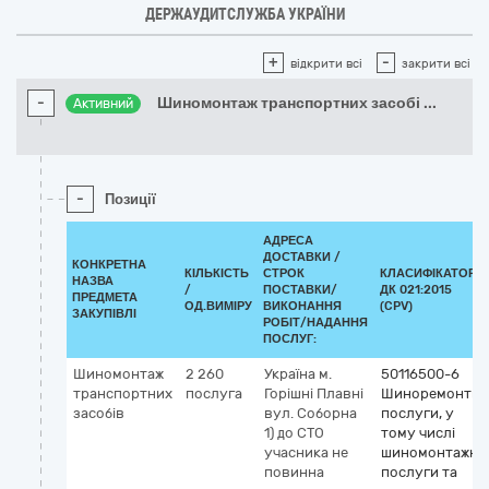
ДЕРЖАУДИТСЛУЖБА УКРАЇНИ
+
-
відкрити всі
закрити всі
-
Шиномонтаж транспортних засобі
...
Активний
-
Позиції
АДРЕСА
ДОСТАВКИ /
КОНКРЕТНА
КІЛЬКІСТЬ
СТРОК
КЛАСИФІКАТОР
НАЗВА
/
ПОСТАВКИ/
ДК 021:2015
ПРЕДМЕТА
ОД.ВИМІРУ
ВИКОНАННЯ
(CPV)
ЗАКУПІВЛІ
РОБІТ/НАДАННЯ
ПОСЛУГ:
Шиномонтаж
2 260
Україна
м.
50116500-6
транспортних
послуга
Горішні Плавні
Шиноремонтні
засобів
вул. Соборна
послуги, у
1) до СТО
тому числі
учасника не
шиномонтажні
повинна
послуги та