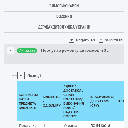
ВИМОГИ/СКАРГИ
DOZORRO
ДЕРЖАУДИТСЛУЖБА УКРАЇНИ
+
-
відкрити всі
закрити всі
-
Послуги з ремонту автомобіля З
...
Активний
-
Позиції
АДРЕСА
ДОСТАВКИ /
КОНКРЕТНА
СТРОК
КІЛЬКІСТЬ
КЛАСИФІКАТОР
НАЗВА
ПОСТАВКИ/
/
ДК 021:2015
КЛАС
ПРЕДМЕТА
ВИКОНАННЯ
ОД.ВИМІРУ
(CPV)
ЗАКУПІВЛІ
РОБІТ/
НАДАННЯ
ПОСЛУГ:
Послуги з
1
Україна
50114100-8