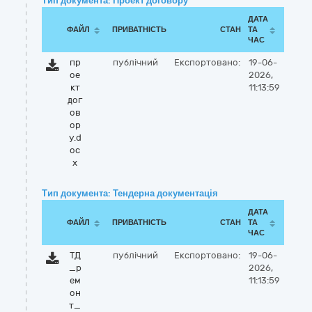
Тип документа: Проект договору
ДАТА
ФАЙЛ
ПРИВАТНІСТЬ
СТАН
ТА
ЧАС
пр
публічний
Експортовано:
19-06-
ое
2026,
кт
11:13:59
дог
ов
ор
у.d
oc
x
Тип документа: Тендерна документація
ДАТА
ФАЙЛ
ПРИВАТНІСТЬ
СТАН
ТА
ЧАС
ТД
публічний
Експортовано:
19-06-
_р
2026,
ем
11:13:59
он
т_