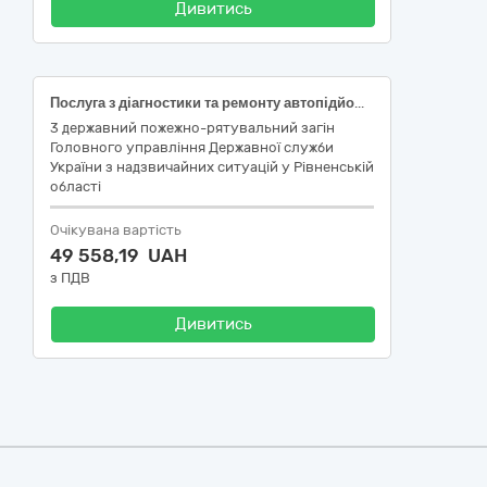
Дивитись
Послуга з діагностики та ремонту автопідйомника спеціального MAN E63 з установкою Bronto Skylift F32HDT
3 державний пожежно-рятувальний загін
Головного управління Державної служби
України з надзвичайних ситуацій у Рівненській
області
Очікувана вартість
49 558,19 UAH
з ПДВ
Дивитись