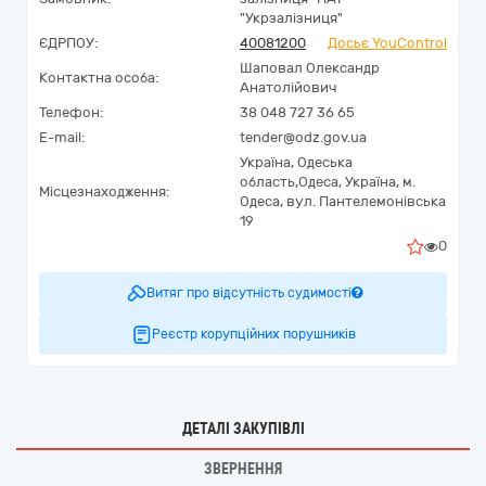
"Укрзалізниця"
ЄДРПОУ:
40081200
Досьє YouControl
Шаповал Олександр
Контактна особа:
Анатолійович
Телефон:
38 048 727 36 65
E-mail:
tender@odz.gov.ua
Україна
,
Одеська
область,
Одеса,
Україна, м.
Місцезнаходження:
Одеса, вул. Пантелемонівська
19
0
Витяг про відсутність судимості
Реєстр корупційних порушників
ДЕТАЛІ ЗАКУПІВЛІ
ЗВЕРНЕННЯ