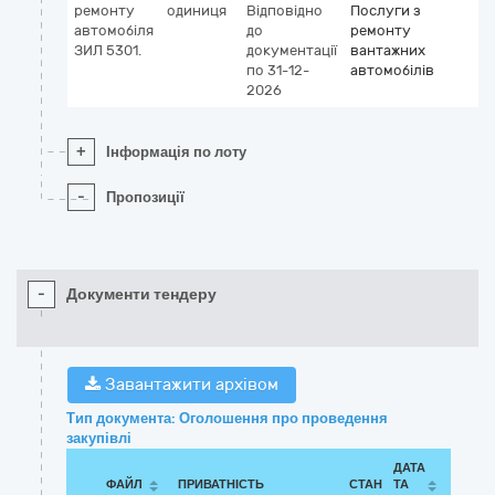
ремонту
одиниця
Відповідно
Послуги з
автомобіля
до
ремонту
ЗИЛ 5301.
документації
вантажних
по 31-12-
автомобілів
2026
+
Інформація по лоту
-
Пропозиції
-
Документи тендеру
Завантажити архівом
Тип документа: Оголошення про проведення
закупівлі
ДАТА
ФАЙЛ
ПРИВАТНІСТЬ
СТАН
ТА