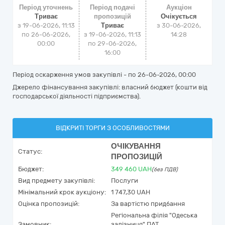
Період уточнень
Період подачі
Аукціон
Триває
пропозицій
Очікується
з 19-06-2026, 11:13
Триває
з
30-06-2026,
по 26-06-2026,
з 19-06-2026, 11:13
14:28
00:00
по 29-06-2026,
16:00
Період оскарження умов закупівлі - по
26-06-2026, 00:00
Джерело фінансування закупівлі: власний бюджет (кошти від
господарської діяльності підприємства).
ВІДКРИТІ ТОРГИ З ОСОБЛИВОСТЯМИ
ОЧІКУВАННЯ
Статус:
ПРОПОЗИЦІЙ
Бюджет:
349 460
UAH
(без ПДВ)
Вид предмету закупівлі:
Послуги
Мінімальний крок аукціону:
1 747,30 UAH
Оцінка пропозицій:
За вартістю придбання
Регіональна філія "Одеська
Замовник:
залізниця" ПАТ