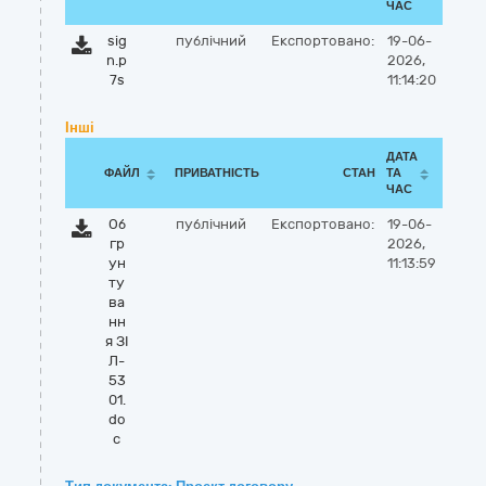
ЧАС
sig
публічний
Експортовано:
19-06-
n.p
2026,
7s
11:14:20
Інші
ДАТА
ФАЙЛ
ПРИВАТНІСТЬ
СТАН
ТА
ЧАС
Об
публічний
Експортовано:
19-06-
гр
2026,
ун
11:13:59
ту
ва
нн
я ЗІ
Л-
53
01.
do
c