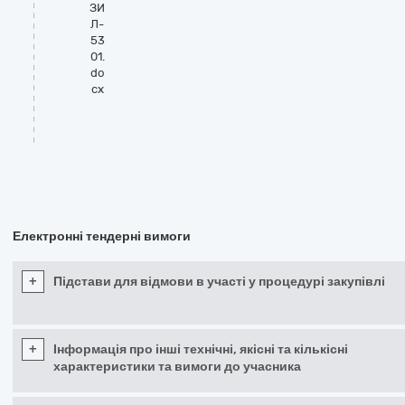
ЗИ
Л-
53
01.
do
cx
Електронні тендерні вимоги
+
Підстави для відмови в участі у процедурі закупівлі
+
Інформація про інші технічні, якісні та кількісні
характеристики та вимоги до учасника