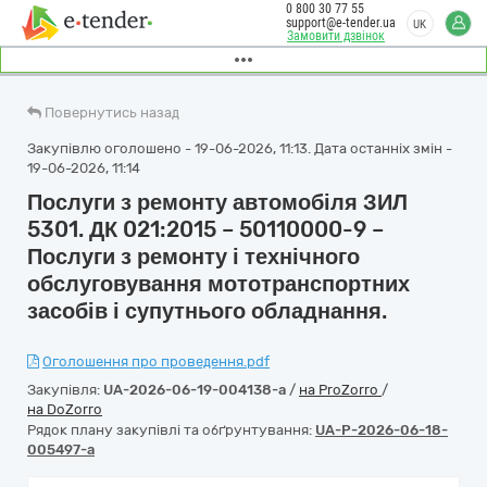
0 800 30 77 55
support@e-tender.ua
UK
Замовити дзвінок
Повернутись назад
Закупівлю оголошено - 19-06-2026, 11:13. Дата останніх змін -
19-06-2026, 11:14
Послуги з ремонту автомобіля ЗИЛ
5301. ДК 021:2015 – 50110000-9 –
Послуги з ремонту і технічного
обслуговування мототранспортних
засобів і супутнього обладнання.
Оголошення про проведення.pdf
Закупівля:
UA-2026-06-19-004138-a
/
на ProZorro
/
на DoZorro
Рядок плану закупівлі та обґрунтування:
UA-P-2026-06-18-
005497-a