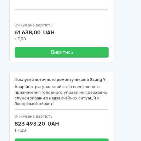
Очікувана вартість
61 638,00 UAH
з ПДВ
Дивитись
Послуги з поточного ремонту пікапів Ssang Yong Musso Grand
Аварійно-рятувальний загін спеціального
призначення Головного управління Державної
служби України з надзвичайних ситуацій у
Запорізькій області
Очікувана вартість
823 493,20 UAH
з ПДВ