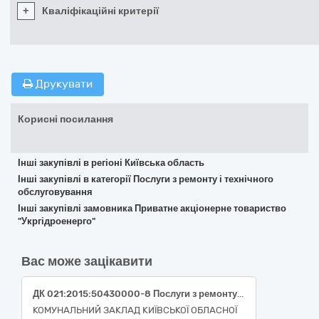
+
Кваліфікаційні критерії
Друкувати
Корисні посилання
Інші закупівлі в регіоні Київська область
Інші закупівлі в категорії Послуги з ремонту і технічного
обслуговування
Інші закупівлі замовника Приватне акціонерне товариство
"Укргідроенерго"
Вас може зацікавити
ДК 021:2015:50430000-8 Послуги з ремонтування і технічного обслуговування високоточного обладнання ((код 50433000-9 - Послуги з калібрування/повірки) (Послуги з повірки та калібрування засобів вимірювальної техніки (ЗВТ), що експлуатуються в КНП КОР «КООД» та потребують метрологічної повірки, калібрування параметрів))
КОМУНАЛЬНИЙ ЗАКЛАД КИЇВСЬКОЇ ОБЛАСНОЇ