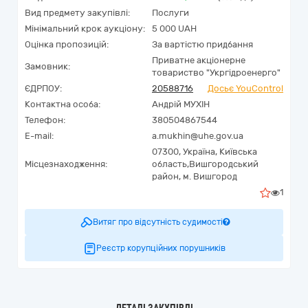
Вид предмету закупівлі:
Послуги
Мінімальний крок аукціону:
5 000 UAH
Оцінка пропозицій:
За вартістю придбання
Приватне акціонерне
Замовник:
товариство "Укргідроенерго"
ЄДРПОУ:
20588716
Досьє YouControl
Контактна особа:
Андрій МУХІН
Телефон:
380504867544
E-mail:
a.mukhin@uhe.gov.ua
07300,
Україна
,
Київська
Місцезнаходження:
область,
Вишгородський
район,
м. Вишгород
1
Витяг про відсутність судимості
Реєстр корупційних порушників