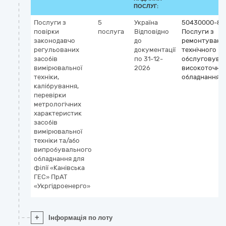
ПОСЛУГ:
Послуги з
5
Україна
50430000-8
повірки
послуга
Відповідно
Послуги з
законодавчо
до
ремонтування
регульованих
документації
технічного
засобів
по 31-12-
обслуговува
вимірювальної
2026
високоточно
техніки,
обладнання
калібрування,
перевірки
метрологічних
характеристик
засобів
вимірювальної
техніки та/або
випробувального
обладнання для
філії «Канівська
ГЕС» ПрАТ
«Укргідроенерго»
+
Інформація по лоту