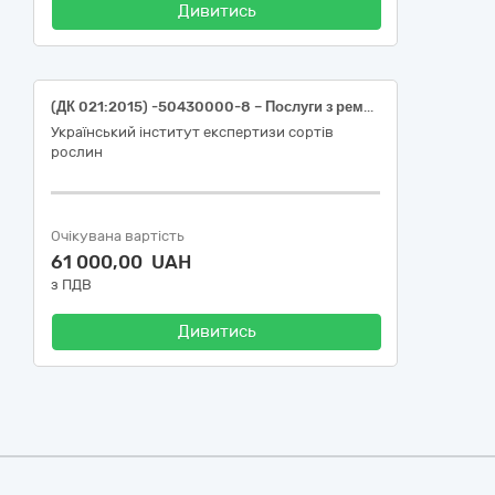
Дивитись
(ДК 021:2015) -50430000-8 – Послуги з ремонтування і технічного обслуговування високоточного обладнання (послуги з калібрування засобів вимірювальної техніки)
Український інститут експертизи сортів
рослин
Очікувана вартість
61 000,00 UAH
з ПДВ
Дивитись