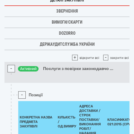
ДЕТАЛІ ЗАКУПІВЛІ
ЗВЕРНЕННЯ
ВИМОГИ/СКАРГИ
DOZORRO
ДЕРЖАУДИТСЛУЖБА УКРАЇНИ
+
-
відкрити всі
закрити всі
-
Послуги з повірки законодавчо
...
Активний
-
Позиції
АДРЕСА
ДОСТАВКИ /
СТРОК
КОНКРЕТНА НАЗВА
КІЛЬКІСТЬ
ПОСТАВКИ/
КЛАСИФІКАТОР
ПРЕДМЕТА
/
ВИКОНАННЯ
021:2015 (CPV)
ЗАКУПІВЛІ
ОД.ВИМІРУ
РОБІТ/
НАДАННЯ