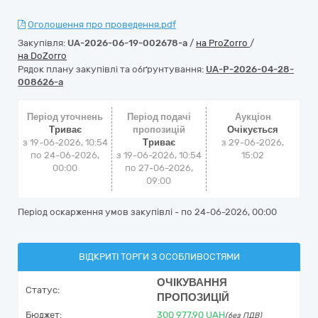
Оголошення про проведення.pdf
Закупівля:
UA-2026-06-19-002678-a
/
на ProZorro
/
на DoZorro
Рядок плану закупівлі та обґрунтування:
UA-P-2026-04-28-
008626-a
Період уточнень
Період подачі
Аукціон
Триває
пропозицій
Очікується
з 19-06-2026, 10:54
Триває
з
29-06-2026,
по 24-06-2026,
з 19-06-2026, 10:54
15:02
00:00
по 27-06-2026,
09:00
Період оскарження умов закупівлі - по
24-06-2026, 00:00
ВІДКРИТІ ТОРГИ З ОСОБЛИВОСТЯМИ
ОЧІКУВАННЯ
Статус:
ПРОПОЗИЦІЙ
Бюджет:
300 977,90
UAH
(без ПДВ)