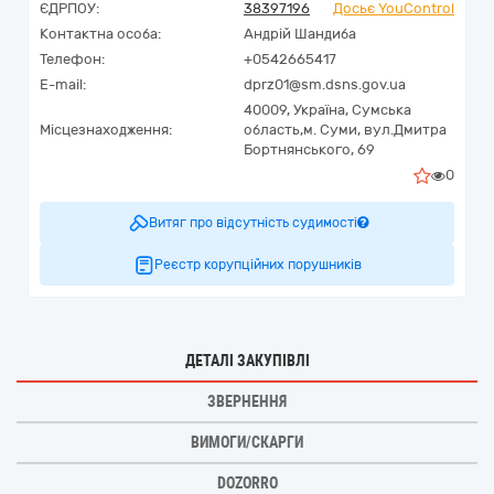
ЄДРПОУ:
38397196
Досьє YouControl
Контактна особа:
Андрій Шандиба
Телефон:
+0542665417
E-mail:
dprz01@sm.dsns.gov.ua
40009,
Україна
,
Сумська
Місцезнаходження:
область,
м. Суми,
вул.Дмитра
Бортнянського, 69
0
Витяг про відсутність судимості
Реєстр корупційних порушників
ДЕТАЛІ ЗАКУПІВЛІ
ЗВЕРНЕННЯ
ВИМОГИ/СКАРГИ
DOZORRO