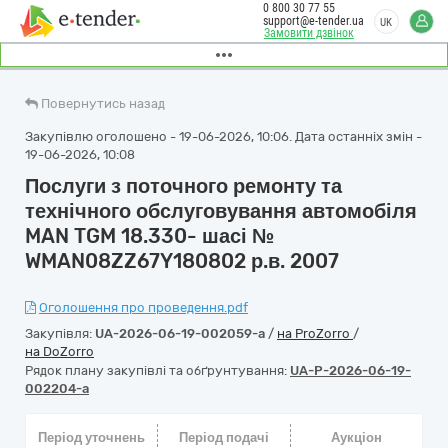
0 800 30 77 55
support@e-tender.ua
UK
Замовити дзвінок
Повернутись назад
Закупівлю оголошено - 19-06-2026, 10:06. Дата останніх змін -
19-06-2026, 10:08
Послуги з поточного ремонту та
технічного обслуговування автомобіля
MAN TGM 18.330- шасі №
WMAN08ZZ67Y180802 р.в. 2007
Оголошення про проведення.pdf
Закупівля:
UA-2026-06-19-002059-a
/
на ProZorro
/
на DoZorro
Рядок плану закупівлі та обґрунтування:
UA-P-2026-06-19-
002204-a
Період уточнень
Період подачі
Аукціон