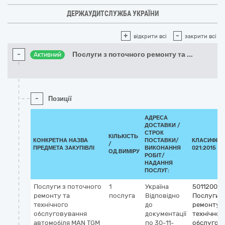
ДЕРЖАУДИТСЛУЖБА УКРАЇНИ
+
-
відкрити всі
закрити всі
-
Послуги з поточного ремонту та
...
Активний
-
Позиції
АДРЕСА
ДОСТАВКИ /
СТРОК
КІЛЬКІСТЬ
КОНКРЕТНА НАЗВА
ПОСТАВКИ/
КЛАСИФІКА
/
ПРЕДМЕТА ЗАКУПІВЛІ
ВИКОНАННЯ
021:2015 (C
ОД.ВИМІРУ
РОБІТ/
НАДАННЯ
ПОСЛУГ:
Послуги з поточного
1
Україна
50112000-
ремонту та
послуга
Відповідно
Послуги з
технічного
до
ремонту і
обслуговування
документації
технічног
автомобіля MAN TGM
по 30-11-
обслугов