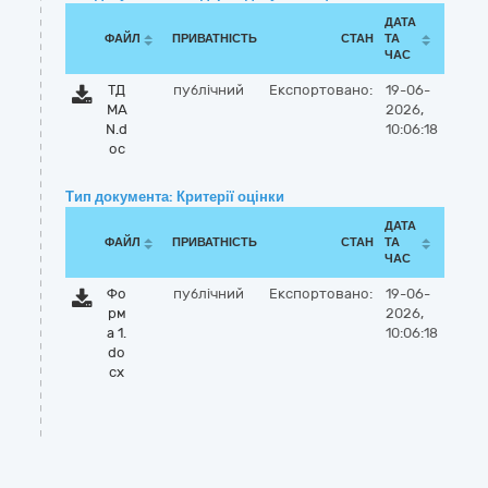
ДАТА
ФАЙЛ
ПРИВАТНІСТЬ
СТАН
ТА
ЧАС
ТД
публічний
Експортовано:
19-06-
MA
2026,
N.d
10:06:18
oc
Тип документа: Критерії оцінки
ДАТА
ФАЙЛ
ПРИВАТНІСТЬ
СТАН
ТА
ЧАС
Фо
публічний
Експортовано:
19-06-
рм
2026,
а 1.
10:06:18
do
cx