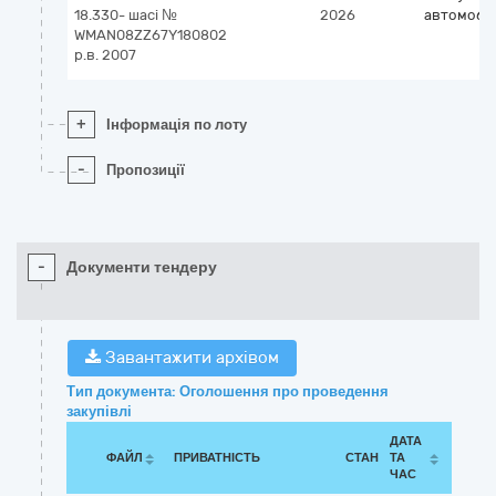
18.330- шасі №
2026
автомобіл
WMAN08ZZ67Y180802
р.в. 2007
+
Інформація по лоту
-
Пропозиції
-
Документи тендеру
Завантажити архівом
Тип документа: Оголошення про проведення
закупівлі
ДАТА
ФАЙЛ
ПРИВАТНІСТЬ
СТАН
ТА
ЧАС