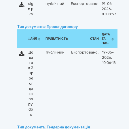
sig
публічний
Експортовано:
19-06-
n.p
2026,
7s
10:08:57
Тип документа: Проект договору
ДАТА
ФАЙЛ
ПРИВАТНІСТЬ
СТАН
ТА
ЧАС
До
публічний
Експортовано:
19-06-
да
2026,
то
10:06:18
к 3
Пр
оє
кт
до
го
во
ру.
do
c
Тип документа: Тендерна документація